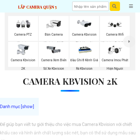
LẮP CAMERA QUẬN 5
Camera PTZ
Bán Camera
Camera Kbvision
Camera Wifi
Kbvision
Kbvision 2MP
Tích Hợp Ai
Kbvision Full Color
Camera Kbvision
Camera Xem Biển
Đầu Ghi 8 Kênh Giá
Camera Imou Phát
2K
Số Xe Kbvision
Rẻ Kbvision
Hiện Người
CAMERA KBVISION 2K
Để giúp bạn viết tư giới thiệu cho việc mua Camera Kbvision với chiết
khấu cao và hình ảnh chất lượng sắc nét, bạn có thể sử dụng mẫu sau