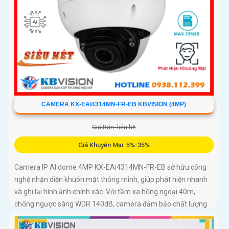
CAMERA KX-EAI4314MN-FR-EB KBVISION (4MP)
Giá Bán: liên hệ
Giá Khuyến Mại: 5%-35%
Camera IP AI dome 4MP KX-EAi4314MN-FR-EB sở hữu công
nghệ nhận diện khuôn mặt thông minh, giúp phát hiện nhanh
và ghi lại hình ảnh chính xác. Với tầm xa hồng ngoại 40m,
chống ngược sáng WDR 140dB, camera đảm bảo chất lượng
hình ảnh vượt trội trong mọi điều kiện