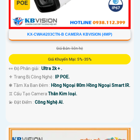
KX-CWAI4203CTN-B CAMERA KBVISION (4MP)
Giá Bán: liên hệ
Giá Khuyến Mại: 5%-35%
👀 Độ Phân giải :
Ultra 2k + .
⚜️ Trang Bị Công Nghệ :
IP POE.
❃ Tầm Xa Ban Đêm :
Hồng Ngoại 80m Hồng Ngoại Smart IR.
♊ Cấu Tạo Camera
Thân Kim loại.
️💫 Đặt Điểm :
Công Nghệ AI.