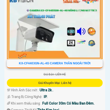
KX-CF4403GN-AL-4G CAMERA THÂN NGOÀI TRỜI
Giá Bán: LIÊN HỆ
Giá Khuyến Mại: Liên hệ
💯 Hình Ảnh Sắc nét :
Ultra 2k .
🕉️ Trang Bị Công Nghệ :
IP.
🌈 Khi xem thiếu sáng :
Full Color 30m Có Màu Ban Ðêm.