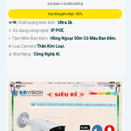
Giá Bán: 14,280,000 ₫
Giá Khuyến Mại: 30%
👁️‍🗨 Chất lượng hình Ảnh :
Ultra 2k .
⚛️ Sử dụng công nghệ :
IP POE.
⭐ Tầm Nhìn Ban Đêm :
Hồng Ngoại 50m Có Màu Ban Đêm.
❄ Loại Camera
Thân Kim Loại.
️📡 Khả Năng :
Công Nghệ AI.