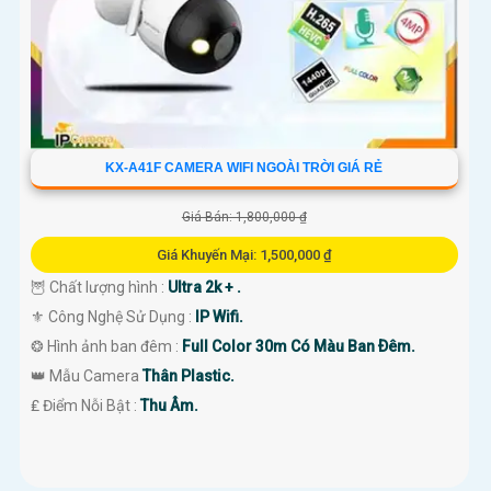
KX-A41F CAMERA WIFI NGOÀI TRỜI GIÁ RẺ
Giá Bán: 1,800,000 ₫
Giá Khuyến Mại: 1,500,000 ₫
🦉 Chất lượng hình :
Ultra 2k + .
⚜️ Công Nghệ Sử Dụng :
IP Wifi.
❂ Hình ảnh ban đêm :
Full Color 30m Có Màu Ban Ðêm.
👑 Mẫu Camera
Thân Plastic.
️₤ Điểm Nỗi Bật :
Thu Âm.