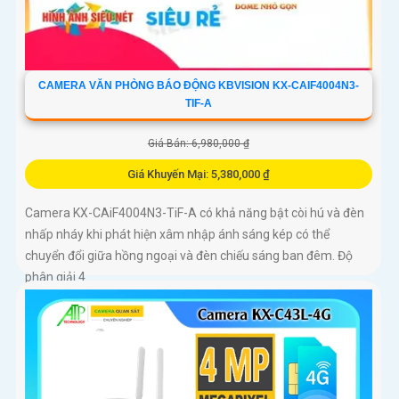
CAMERA VĂN PHÒNG BÁO ĐỘNG KBVISION KX-CAIF4004N3-
TIF-A
Giá Bán: 6,980,000 ₫
Giá Khuyến Mại: 5,380,000 ₫
Camera KX-CAiF4004N3-TiF-A có khả năng bật còi hú và đèn
nhấp nháy khi phát hiện xâm nhập ánh sáng kép có thể
chuyển đổi giữa hồng ngoại và đèn chiếu sáng ban đêm. Độ
phân giải 4