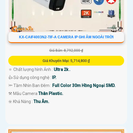
KX-CAIF4003N2-TIF-A CAMERA IP GHI ÂM NGOÀI TRỜI
Giá Bán: 8,792,000 ₫
Giá Khuyến Mại: 5,714,800 ₫
🔅 Chất lượng hình Ảnh :
Ultra 2k .
👍 Sử dụng công nghệ :
IP.
🔦 Tầm Nhìn Ban Đêm :
Full Color 30m Hồng Ngoại SMD.
⚒ Mẫu Camera
Thân Plastic.
️☣️ Khả Năng :
Thu Âm.