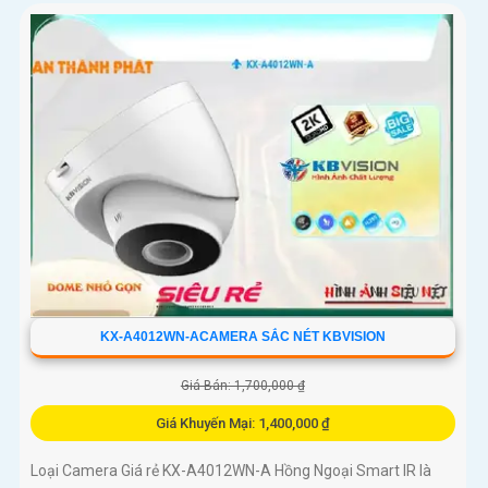
KX-A4012WN-ACAMERA SẮC NÉT KBVISION
Giá Bán: 1,700,000 ₫
Giá Khuyến Mại: 1,400,000 ₫
Loại Camera Giá rẻ KX-A4012WN-A Hồng Ngoại Smart IR là