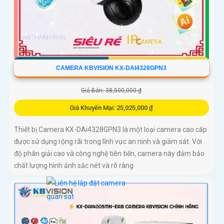
CAMERA KBVISION KX-DAI4328GPN3
Giá Bán: 38,500,000 ₫
Giá Khuyến Mại: 25,025,000 ₫
Thiết bị Camera KX-DAi4328GPN3 là một loại camera cao cấp
được sử dụng rộng rãi trong lĩnh vực an ninh và giám sát. Với
độ phân giải cao và công nghệ tiên tiến, camera này đảm bảo
chất lượng hình ảnh sắc nét và rõ ràng