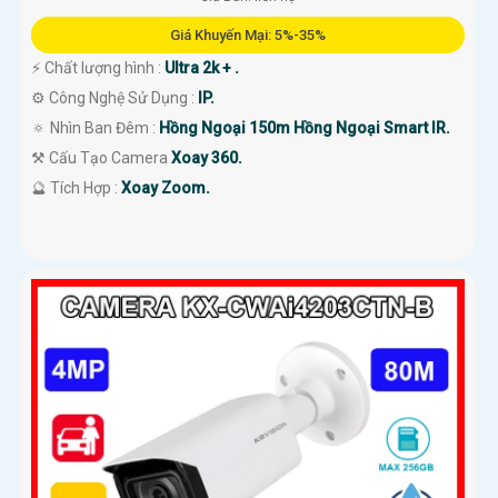
Giá Khuyến Mại: 5%-35%
️⚡ Chất lượng hình :
Ultra 2k + .
⚙ Công Nghệ Sử Dụng :
IP.
🔅 Nhìn Ban Đêm :
Hồng Ngoại 150m Hồng Ngoại Smart IR.
⚒ Cấu Tạo Camera
Xoay 360.
️🔮 Tích Hợp :
Xoay Zoom.