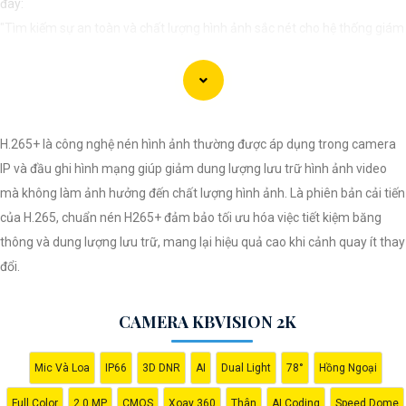
đây:
"Tìm kiếm sự an toàn và chất lượng hình ảnh sắc nét cho hệ thống giám
sát của bạn? Hãy đến với Camera Kbvision - thương hiệu uy tín với chiết
khấu cao. Với công nghệ hàng đầu, Camera Kbvision mang đến cho bạn
hình ảnh chất lượng cao, rõ nét và độ tin cậy cao. Đừng để bất kỳ sự cố
nào xảy ra mà không có sự giám sát chuyên nghiệp. Hãy đầu tư vào
H.265+ là công nghệ nén hình ảnh thường được áp dụng trong camera
Camera Kbvision và yên tâm bảo vệ gia đình và tài sản của bạn ngay
IP và đầu ghi hình mạng giúp giảm dung lượng lưu trữ hình ảnh video
hôm nay!"
mà không làm ảnh hưởng đến chất lượng hình ảnh. Là phiên bản cải tiến
Bạn có thể điều chỉnh và thêm vào nội dung trên để phù hợp với nhu cầu
của H.265, chuẩn nén H265+ đảm bảo tối ưu hóa việc tiết kiệm băng
cụ thể của bạn. Chúc bạn thành công!
thông và dung lượng lưu trữ, mang lại hiệu quả cao khi cảnh quay ít thay
đổi.
CAMERA KBVISION 2K
Mic Và Loa
IP66
3D DNR
AI
Dual Light
78°
Hồng Ngoại
Full Color
2.0 MP
CMOS
Xoay 360
Thân
AI Coding
Speed Dome