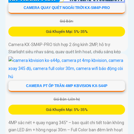
CAMERA QUAY QUÉT NGOÀI TRỜI KX-SM4P-PRO
Giá Bán:
Giá Khuyến Mại: 5%-35%
Camera KX-SM4P-PRO tích hợp 2 ống kính 2MP, hỗ trợ
Starlight siêu nhạy sáng, quay quét linh hoạt, chiếu sáng kép
thông minh và LED ánh sáng ấm 30m. Công nghệ AI-ISP kết
hợp cảm biến lớn tối ưu hình ảnh ban đêm
CAMERA PT ỐP TRẦN 4MP KBVISION KX-S44P
Giá Bán: Liên hệ
Giá Khuyến Mại: 5%-35%
4MP sắc nét + quay ngang 345° – bao quát chi tiết toàn không
gian LED ấm + hồng ngoại 30m – Full Color ban đêm linh hoạt