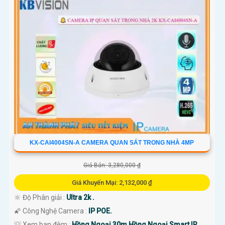
KX-CAI4004SN-A CAMERA QUAN SÁT TRONG NHÀ 4MP
Giá Bán: 3,280,000 ₫
Giá Khuyến Mại: 2,132,000 ₫
🔆 Độ Phân giải :
Ultra 2k .
🌠 Công Nghệ Camera :
IP POE.
💡 Xem ban đêm :
Hồng Ngoại 30m Hồng Ngoại Smart IR.