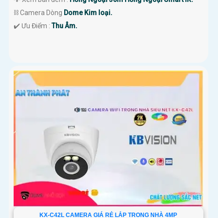
⛓ Camera Dòng
Dome Kim loại.
️✔️ Ưu Điểm :
Thu Âm.
KX-C42L CAMERA GIÁ RẺ LẮP TRONG NHÀ 4MP