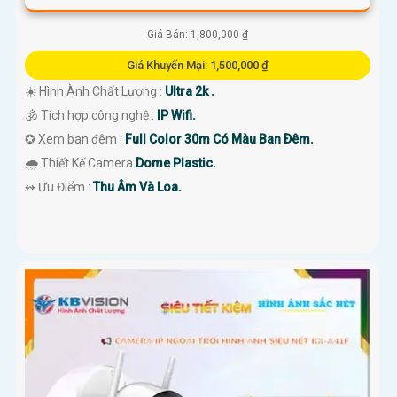
Giá Bán: 1,800,000 ₫
Giá Khuyến Mại: 1,500,000 ₫
☀️ Hình Ành Chất Lượng :
Ultra 2k .
🕉️ Tích hợp công nghệ :
IP Wifi.
✪ Xem ban đêm :
Full Color 30m Có Màu Ban Ðêm.
🌧️ Thiết Kế Camera
Dome Plastic.
️↭ Ưu Điểm :
Thu Âm Và Loa.