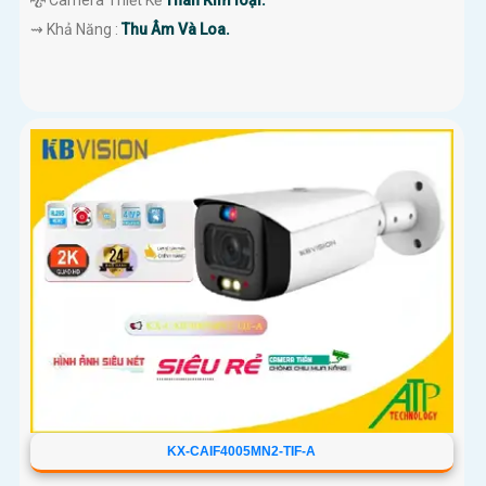
🐉️ Camera Thiết Kế
Thân Kim loại.
️⇝ Khả Năng :
Thu Âm Và Loa.
KX-CAIF4005MN2-TIF-A