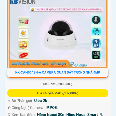
KX-CAI4004SN-A CAMERA QUAN SÁT TRONG NHÀ 4MP
Giá Bán: 3,280,000 ₫
Giá Khuyến Mại: 2,132,000 ₫
🔆 Độ Phân giải :
Ultra 2k .
🌠 Công Nghệ Camera :
IP POE.
💡 Xem ban đêm :
Hồng Ngoại 30m Hồng Ngoại Smart IR.