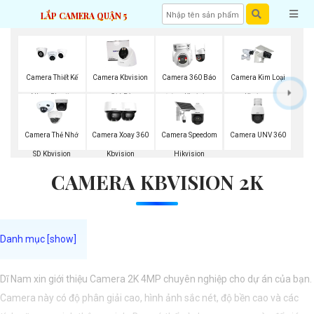
LẮP CAMERA QUẬN 5
Camera Thiết Kế
Camera Kbvision
Camera 360 Báo
Camera Kim Loại
Nhựa Plastic
Giá Rẻ
Động Kbvision
Kbvison
Kbvision
Camera UNV 360
Camera Thẻ Nhớ
Camera Xoay 360
Camera Speedom
SD Kbvision
Kbvision
Hikvision
CAMERA KBVISION 2K
Dĩ Nam xin giới thiệu Camera 2K 4MP chuyên nghiệp cho dự án của bạn.
Camera này có độ phân giải cao, hình ảnh sắc nét, độ bền cao và các