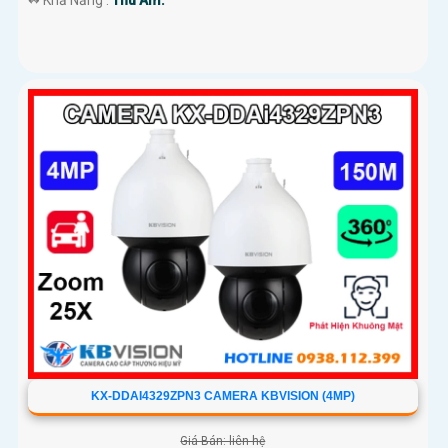
️↭ Khả Năng :
Thu Âm.
KX-DDAI4329ZPN3 CAMERA KBVISION (4MP)
Giá Bán: liên hệ