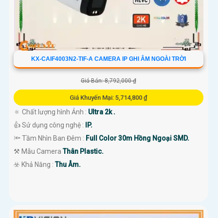
KX-CAIF4003N2-TIF-A CAMERA IP GHI ÂM NGOÀI TRỜI
Giá Bán: 8,792,000 ₫
Giá Khuyến Mại: 5,714,800 ₫
🔅 Chất lượng hình Ảnh :
Ultra 2k .
👍 Sử dụng công nghệ :
IP.
🔦 Tầm Nhìn Ban Đêm :
Full Color 30m Hồng Ngoại SMD.
⚒ Mẫu Camera
Thân Plastic.
️☣️ Khả Năng :
Thu Âm.