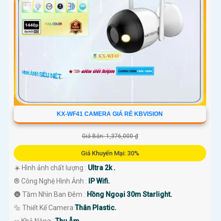
KX-WF41 CAMERA GIÁ RẺ KBVISION
Giá Bán: 1,376,000 ₫
Giá Khuyến Mại: 30%
☀️ Hình ảnh chất lượng :
Ultra 2k .
®️ Công Nghệ Hình Ảnh :
IP Wifi.
🌚 Tầm Nhìn Ban Đêm :
Hồng Ngoại 30m Starlight.
🔩 Thiết Kế Camera
Thân Plastic.