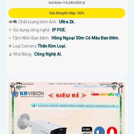
Giá Bán: 14,280,000 ₫
Giá Khuyến Mại: 30%
👁️‍🗨 Chất lượng hình Ảnh :
Ultra 2k .
⚛️ Sử dụng công nghệ :
IP POE.
⭐ Tầm Nhìn Ban Đêm :
Hồng Ngoại 50m Có Màu Ban Đêm.
❄ Loại Camera
Thân Kim Loại.
️📡 Khả Năng :
Công Nghệ AI.