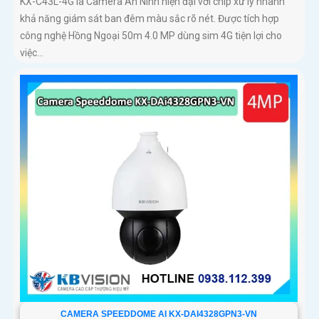
KX-C43L-4G là Camera An Ninh hiện đại với chip xử lý nhanh
khả năng giám sát ban đêm màu sắc rõ nét. Được tích hợp
công nghệ Hồng Ngoại 50m 4.0 MP dùng sim 4G tiện lợi cho
việc...
CAMERA SPEEDDOME AI KX-DAI4328GPN3-VN