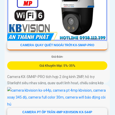
CAMERA QUAY QUÉT NGOÀI TRỜI KX-SM4P-PRO
Giá Bán:
Giá Khuyến Mại: 5%-35%
Camera KX-SM4P-PRO tích hợp 2 ống kính 2MP, hỗ trợ
Starlight siêu nhạy sáng, quay quét linh hoạt, chiếu sáng kép
thông minh và LED ánh sáng ấm 30m. Công nghệ AI-ISP kết
hợp cảm biến lớn tối ưu hình ảnh ban đêm
CAMERA PT ỐP TRẦN 4MP KBVISION KX-S44P