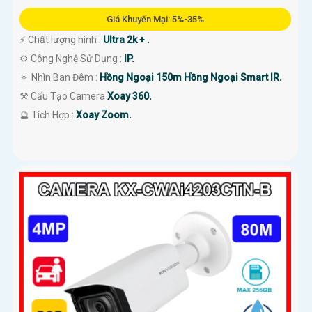
Giá Khuyến Mại: 5%-35%
️⚡ Chất lượng hình :
Ultra 2k + .
⚙ Công Nghệ Sử Dụng :
IP.
🔅 Nhìn Ban Đêm :
Hồng Ngoại 150m Hồng Ngoại Smart IR.
⚒ Cấu Tạo Camera
Xoay 360.
️🔮 Tích Hợp :
Xoay Zoom.