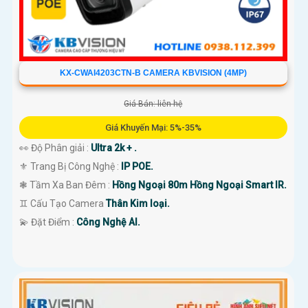
KX-CWAI4203CTN-B CAMERA KBVISION (4MP)
Giá Bán: liên hệ
Giá Khuyến Mại: 5%-35%
👀 Độ Phân giải :
Ultra 2k + .
⚜️ Trang Bị Công Nghệ :
IP POE.
❃ Tầm Xa Ban Đêm :
Hồng Ngoại 80m Hồng Ngoại Smart IR.
♊ Cấu Tạo Camera
Thân Kim loại.
️💫 Đặt Điểm :
Công Nghệ AI.