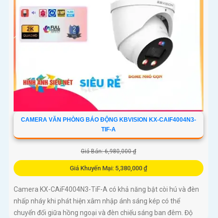
CAMERA VĂN PHÒNG BÁO ĐỘNG KBVISION KX-CAIF4004N3-
TIF-A
Giá Bán: 6,980,000 ₫
Giá Khuyến Mại: 5,380,000 ₫
Camera KX-CAiF4004N3-TiF-A có khả năng bật còi hú và đèn
nhấp nháy khi phát hiện xâm nhập ánh sáng kép có thể
chuyển đổi giữa hồng ngoại và đèn chiếu sáng ban đêm. Độ