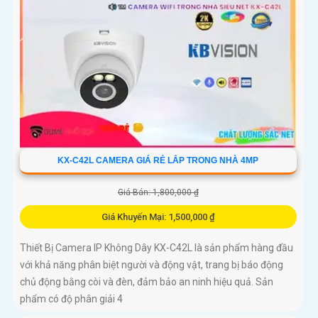
KX-C42L CAMERA GIÁ RẺ LẮP TRONG NHÀ 4MP
Giá Bán: 1,800,000 ₫
Giá Khuyến Mại: 1,500,000 ₫
Thiết Bị Camera IP Không Dây KX-C42L là sản phẩm hàng đầu
với khả năng phân biệt người và động vật, trang bị báo động
chủ động bằng còi và đèn, đảm bảo an ninh hiệu quả. Sản
phẩm có độ phân giải 4