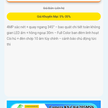
Giá Bán: Liên hệ
Giá Khuyến Mại: 5%-35%
4MP sắc nét + quay ngang 345° – bao quát chi tiết toàn không
gian LED ấm + hồng ngoại 30m – Full Color ban đêm linh hoạt
Còi hú + đèn chớp 10 âm tùy chỉnh – cảnh báo chủ động tức
thì