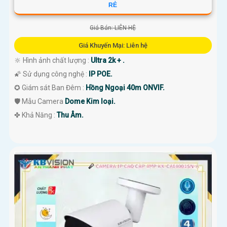
RẺ
Giá Bán: LIÊN HỆ
Giá Khuyến Mại: Liên hệ
🔆 Hình ảnh chất lượng :
Ultra 2k + .
🌠 Sử dụng công nghệ :
IP POE.
✪ Giám sát Ban Đêm :
Hồng Ngoại 40m ONVIF.
🛡 Mẫu Camera
Dome Kim loại.
️✤ Khả Năng :
Thu Âm.