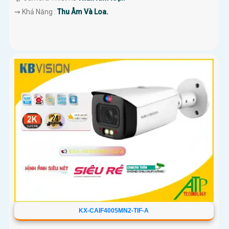
️⇝ Khả Năng :
Thu Âm Và Loa.
KX-CAIF4005MN2-TIF-A