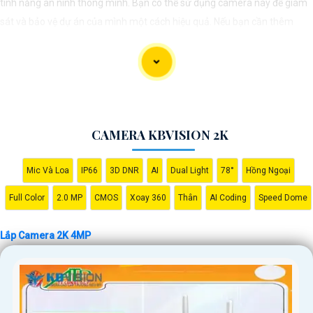
tính năng an ninh thông minh. Bạn có thể sử dụng camera này để giám
sát và bảo vệ dự án của mình một cách hiệu quả. Nếu bạn cần thêm
thông tin hoặc hỗ trợ, vui lòng cho biết thêm chi tiết để chúng Từng công
trình có thể hỗ trợ bạn tốt hơn.
CAMERA KBVISION 2K
Mic Và Loa
IP66
3D DNR
AI
Dual Light
78°
Hồng Ngoại
Full Color
2.0 MP
CMOS
Xoay 360
Thân
AI Coding
Speed Dome
'
Lắp Camera 2K 4MP