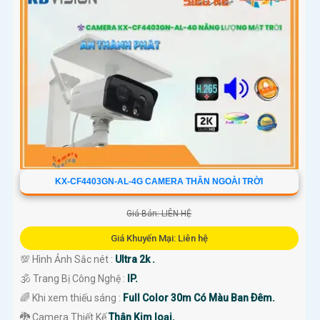
KX-CF4403GN-AL-4G CAMERA THÂN NGOÀI TRỜI
Giá Bán: LIÊN HỆ
Giá Khuyến Mại: Liên hệ
💯 Hình Ảnh Sắc nét :
Ultra 2k .
🕉️ Trang Bị Công Nghệ :
IP.
🌈 Khi xem thiếu sáng :
Full Color 30m Có Màu Ban Ðêm.
🐉️ Camera Thiết Kế
Thân Kim loại.