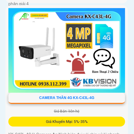
phân giải 4
CAMERA THÂN 4G KX-C43L-4G
Giá Bán: liên hệ
Giá Khuyến Mại: 5%-35%