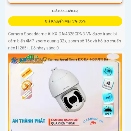
Giá Bán: Liên Hệ
Giá Khuyến Mại: 5%-35%
Camera Speeddome AI KX-DAi4328GPN3-VN được trang bị
cảm biến 4MP, zoom quang 32x, zoom số 16x và hỗ trợ chuẩn
nén H.265+. Độ nhạy sáng 0