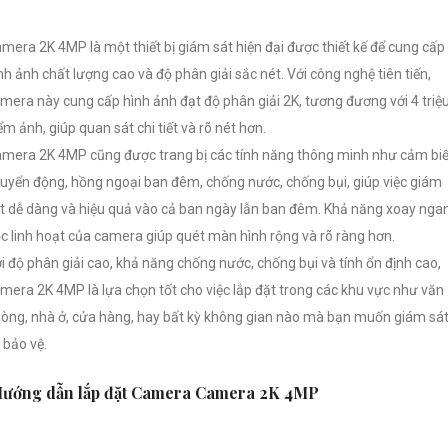
mera 2K 4MP là một thiết bị giám sát hiện đại được thiết kế để cung cấp
nh ảnh chất lượng cao và độ phân giải sắc nét. Với công nghệ tiên tiến,
mera này cung cấp hình ảnh đạt độ phân giải 2K, tương đương với 4 triệ
ểm ảnh, giúp quan sát chi tiết và rõ nét hơn.
mera 2K 4MP cũng được trang bị các tính năng thông minh như cảm bi
uyển động, hồng ngoại ban đêm, chống nước, chống bụi, giúp việc giám
t dễ dàng và hiệu quả vào cả ban ngày lẫn ban đêm. Khả năng xoay nga
c linh hoạt của camera giúp quét màn hình rộng và rõ ràng hơn.
i độ phân giải cao, khả năng chống nước, chống bụi và tính ổn định cao,
mera 2K 4MP là lựa chọn tốt cho việc lắp đặt trong các khu vực như văn
òng, nhà ở, cửa hàng, hay bất kỳ không gian nào mà bạn muốn giám sá
 bảo vệ.
ướng dẫn lắp đặt Camera Camera 2K 4MP