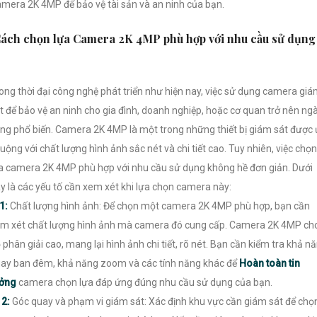
mera 2K 4MP để bảo vệ tài sản và an ninh của bạn.
ách chọn lựa Camera 2K 4MP phù hợp với nhu cầu sử dụng
ong thời đại công nghệ phát triển như hiện nay, việc sử dụng camera gi
t để bảo vệ an ninh cho gia đình, doanh nghiệp, hoặc cơ quan trở nên ng
ng phổ biến. Camera 2K 4MP là một trong những thiết bị giám sát được
uộng với chất lượng hình ảnh sắc nét và chi tiết cao. Tuy nhiên, việc chọn
a camera 2K 4MP phù hợp với nhu cầu sử dụng không hề đơn giản. Dưới
y là các yếu tố cần xem xét khi lựa chọn camera này:
1:
Chất lượng hình ảnh: Để chọn một camera 2K 4MP phù hợp, bạn cần
m xét chất lượng hình ảnh mà camera đó cung cấp. Camera 2K 4MP ch
 phân giải cao, mang lại hình ảnh chi tiết, rõ nét. Bạn cần kiểm tra khả n
ay ban đêm, khả năng zoom và các tính năng khác để
Hoàn toàn tin
ưởng
camera chọn lựa đáp ứng đúng nhu cầu sử dụng của bạn.

2:
Góc quay và phạm vi giám sát: Xác định khu vực cần giám sát để chọ