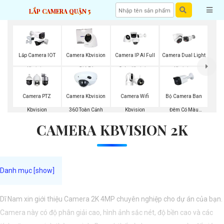
LẮP CAMERA QUẬN 5
Lắp Camera IOT
Camera Kbvision
Camera IP AI Full
Camera Dual Light
Kbvision
Giá Rẻ
Color Kbvision
Kbvision
Camera Wifi
Bộ Camera Ban
Camera PTZ
Camera Kbvision
Kbvision
Đêm Có Màu
Kbvision
360 Toàn Cảnh
CAMERA KBVISION 2K
Kbvision
Dĩ Nam xin giới thiệu Camera 2K 4MP chuyên nghiệp cho dự án của bạn.
Camera này có độ phân giải cao, hình ảnh sắc nét, độ bền cao và các