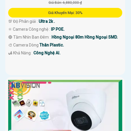
Giá Bán: 6,880,000 ₫
Giá Khuyến Mại: 30%
💯 Độ Phân giải :
Ultra 2k .
⚛️ Camera Công nghệ :
IP POE.
🔴 Tầm Nhìn Ban Đêm :
Hồng Ngoại 80m Hồng Ngoại SMD.
🎨 Camera Dòng
Thân Plastic.
️🛃 Khả Năng :
Công Nghệ AI.