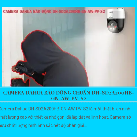
CAMERA DAHUA BÁO ĐỘNG CHUẨN DH-SD2A200HB-
GN-AW-PV-S2
Camera Dahua DH-SD2A200HB-GN-AW-PV-S2 là một thiết bị an ninh
chất lượng cao với thiết kế nhỏ gọn, dễ lắp đặt và linh hoạt. Camera sở
hữu chất lượng hình ảnh sắc nét độ phân giải...