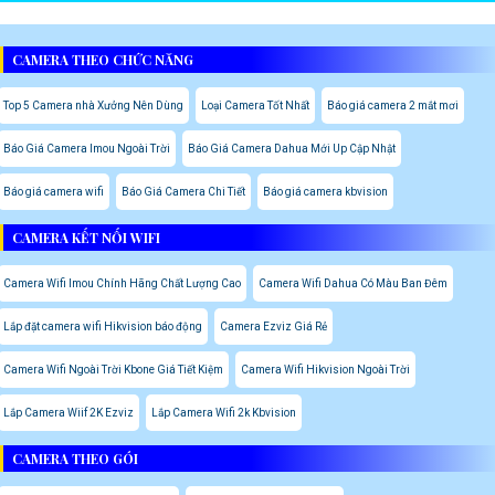
CAMERA THEO CHỨC NĂNG
Top 5 Camera nhà Xưởng Nên Dùng
Loại Camera Tốt Nhất
Báo giá camera 2 mắt mơi
Báo Giá Camera Imou Ngoài Trời
Báo Giá Camera Dahua Mới Up Cập Nhật
Báo giá camera wifi
Báo Giá Camera Chi Tiết
Báo giá camera kbvision
CAMERA KẾT NỐI WIFI
Camera Wifi Imou Chính Hãng Chất Lượng Cao
Camera Wifi Dahua Có Màu Ban Đêm
Lắp đặt camera wifi Hikvision báo động
Camera Ezviz Giá Rẻ
Camera Wifi Ngoài Trời Kbone Giá Tiết Kiệm
Camera Wifi Hikvision Ngoài Trời
Lắp Camera Wiif 2K Ezviz
Lắp Camera Wifi 2k Kbvision
CAMERA THEO GÓI