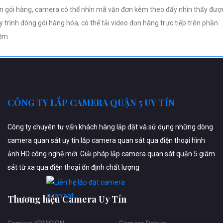
n gói hàng, camera có thể nhìn mã vận đơn kèm theo đấy nhìn thấy đượ
y trình đóng gói hàng hóa, có thể tải video đơn hàng trực tiếp trên phần
ềm
CÔNG TY LẮP CAMERA QUẬN 5 UY TÍN
Công ty chuyên tư vấn khách hàng lắp đặt và sử dụng những dòng
camera quan sát uy tín lắp camera quan sát qua điện thoại hình
ảnh HD công nghệ mới. Giải pháp lắp camera quan sát quận 5 giám
sát từ xa qua điện thoại ổn định chất lượng
Thương hiệu Camera Uy Tín