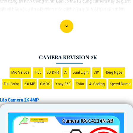
tính năng an ninh thông minh. Bạn có thể sử dụng camera này để giám
sát và bảo vệ dự án của mình một cách hiệu quả. Nếu bạn cần thêm
thông tin hoặc hỗ trợ, vui lòng cho biết thêm chi tiết để chúng Từng công
trình có thể hỗ trợ bạn tốt hơn.
CAMERA KBVISION 2K
Mic Và Loa
IP66
3D DNR
AI
Dual Light
78°
Hồng Ngoại
Full Color
2.0 MP
CMOS
Xoay 360
Thân
AI Coding
Speed Dome
'
Lắp Camera 2K 4MP