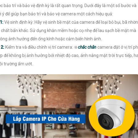
ệc bảo trì và bảo vệ định kỳ là rất quan trọng. Dưới đây là một số bước và
i ý để giúp bạn bảo trì và bảo vệ camera một cách hiệu quả:
1:
Vệ sinh định kỳ: Hãy vệ sinh bề mặt của camera để loại bỏ bụi, bã nhờn
 chất bẩn khác. Sử dụng khăn mềm hoặc cọ nhẹ để lau sạch bề mặt mà
ông ảnh hưởng đến ống kính hoặc cảm biến hình ảnh.

2:
Kiểm tra và điều chỉnh vị trí camera: ☣️
chắc chắn
camera đặt ở vị trí p
p để không bị ảnh hưởng bởi nhiệt độ cao, ánh nắng mặt trời trực tiếp, h
i trường ẩm ướt.