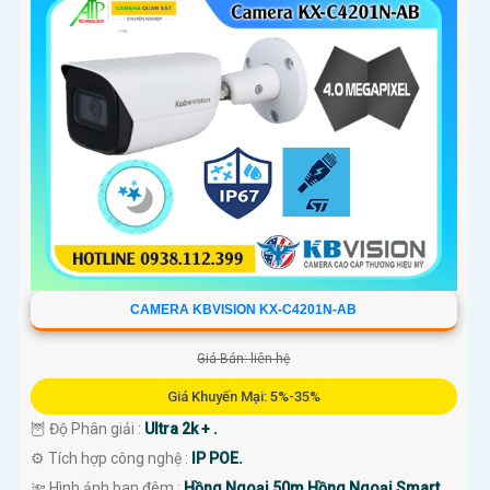
CAMERA KBVISION KX-C4201N-AB
Giá Bán: liên hệ
Giá Khuyến Mại: 5%-35%
🦉 Độ Phân giải :
Ultra 2k + .
⚙ Tích hợp công nghệ :
IP POE.
🔦 Hình ảnh ban đêm :
Hồng Ngoại 50m Hồng Ngoại Smart