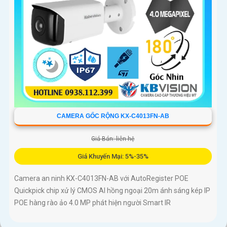
CAMERA GỐC RỘNG KX-C4013FN-AB
Giá Bán: liên hệ
Giá Khuyến Mại: 5%-35%
Camera an ninh KX-C4013FN-AB với AutoRegister POE
Quickpick chip xử lý CMOS AI hồng ngoại 20m ánh sáng kép IP
POE hàng rào ảo 4.0 MP phát hiện người Smart IR