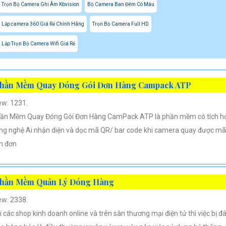
Trọn Bộ Camera Ghi Âm Kbvision
Bộ Camera Ban Đêm Có Màu
Lắp camera 360 Giá Rẻ Chính Hãng
Trọn Bộ Camera Full HD
Lắp Trọn Bộ Camera Wifi Giá Rẻ
hần Mềm Quay Đóng Gói Đơn Hàng Campack ATP
ew: 1231.
ần Mềm Quay Đóng Gói Đơn Hàng CamPack ATP là phần mềm có tích h
ng nghệ Ai nhận diện và dọc mã QR/ bar code khi camera quay được mã
n đơn
hần Mềm Quản Lý Đóng Hàng
ew: 2338.
i các shop kinh doanh online và trên sàn thương mại điện tử thì việc bị đ