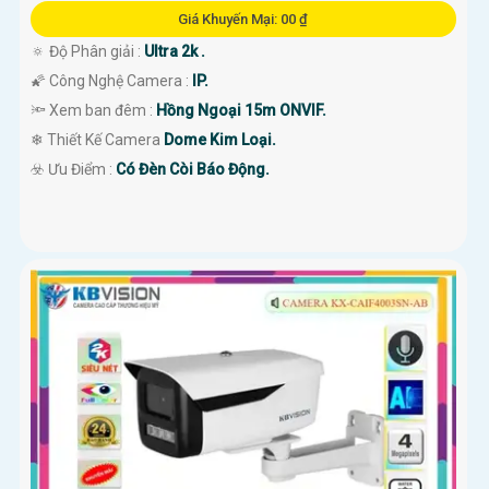
Giá Khuyến Mại: 00 ₫
🔅 Độ Phân giải :
Ultra 2k .
🌠 Công Nghệ Camera :
IP.
🔦 Xem ban đêm :
Hồng Ngoại 15m ONVIF.
❄ Thiết Kế Camera
Dome Kim Loại.
️☣️ Ưu Điểm :
Có Đèn Còi Báo Động.