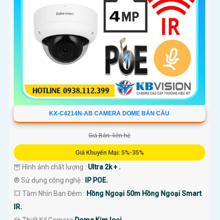
KX-C4214N-AB CAMERA DOME BÁN CẦU
Giá Bán: liên hệ
Giá Khuyến Mại: 5%-35%
🦉 Hình ảnh chất lượng :
Ultra 2k + .
®️ Sử dụng công nghệ :
IP POE.
💥 Tầm Nhìn Ban Đêm :
Hồng Ngoại 50m Hồng Ngoại Smart
IR.