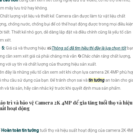
á cao hơn
cũng cần xem xét công nghệ lưu trữ video, có hỗ trợ thẻ nhớ,
m mây lưu trữ hay không.
Chất lượng vật liệu và thiết kế: Camera cần được làm từ vật liệu chất
ợng, chống nước, chống bụi để có thể hoạt động được trong mọi điều kiệ
ời tiết. Thiết kế nhỏ gọn, dễ dàng lắp đặt và điều chỉnh cũng là yếu tố cần
m xét.
️
5:
Giá cả và thương hiệu: 📸
Thông số đã tìm hiều thì đầy là lựa chọn tốt
bạ
ng cần xem xét giá cả phải chăng mà vẫn 🔄
Chắc chắn rằng
chất lượng,
ng với uy tín và chất lượng của thương hiệu sản xuất.
ên đây là những yếu tố cần xem xét khi chọn lựa camera 2K 4MP phù hợ
i nhu cầu sử dụng của bạn. Để tránh chọn sai và
tin tưởng
an toàn cho gi
nh và tài sản, hãy cân nhắc kỹ trước khi quyết định mua sản phẩm.
ảo trì và bảo vệ Camera 2K 4MP để gia tăng tuổi thọ và hiệu
uất hoạt động
ể
Hoàn toàn tin tưởng
tuổi thọ và hiệu suất hoạt động của camera 2K 4M