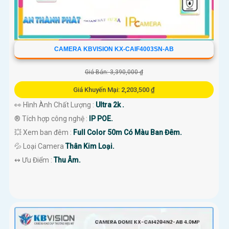
CAMERA KBVISION KX-CAIF4003SN-AB
Giá Bán: 3,390,000 ₫
Giá Khuyến Mại: 2,203,500 ₫
👀 Hình Ành Chất Lượng :
Ultra 2k .
®️ Tích hợp công nghệ :
IP POE.
💥 Xem ban đêm :
Full Color 50m Có Màu Ban Đêm.
💦 Loại Camera
Thân Kim Loại.
️↭ Ưu Điểm :
Thu Âm.