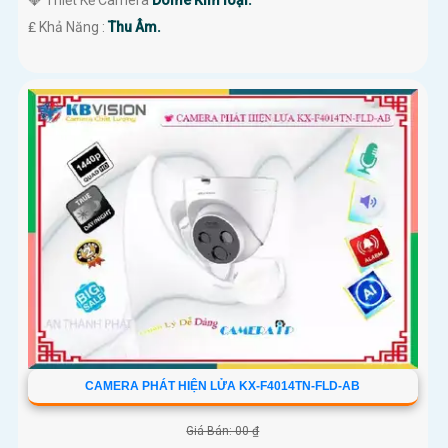
💎 Thiết Kế Camera
Dome Kim loại.
️₤ Khả Năng :
Thu Âm.
CAMERA PHÁT HIỆN LỬA KX-F4014TN-FLD-AB
Giá Bán: 00 ₫