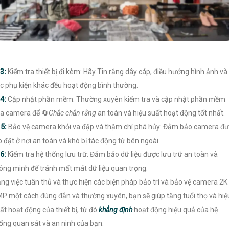
3:
Kiểm tra thiết bị đi kèm: Hãy Tin rằng dây cáp, điều hướng hình ảnh và
c phụ kiện khác đều hoạt động bình thường.
4:
Cập nhật phần mềm: Thường xuyên kiểm tra và cập nhật phần mềm
a camera để 🔄
Chắc chắn rằng
an toàn và hiệu suất hoạt động tốt nhất.
️
5:
Bảo vệ camera khỏi va đập và thậm chí phá hủy: Đảm bảo camera đ
p đặt ở nơi an toàn và khó bị tác động từ bên ngoài.
6:
Kiểm tra hệ thống lưu trữ: Đảm bảo dữ liệu được lưu trữ an toàn và
ông minh để tránh mất mát dữ liệu quan trọng.
ng việc tuân thủ và thực hiện các biện pháp bảo trì và bảo vệ camera 2K
P một cách đúng đắn và thường xuyên, bạn sẽ giúp tăng tuổi thọ và hiệ
ất hoạt động của thiết bị, từ đó
khẳng định
hoạt động hiệu quả của hệ
ống quan sát và an ninh của bạn.