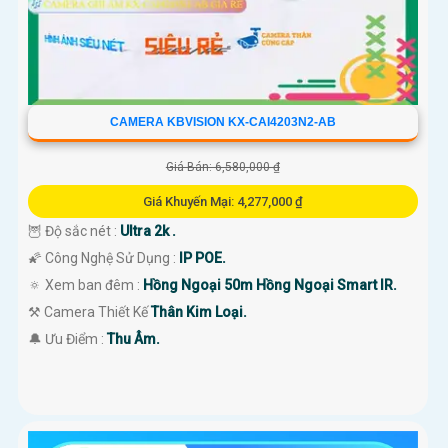
CAMERA KBVISION KX-CAI4203N2-AB
Giá Bán: 6,580,000 ₫
Giá Khuyến Mại: 4,277,000 ₫
🦉 Độ sắc nét :
Ultra 2k .
🌠 Công Nghệ Sử Dụng :
IP POE.
🔅 Xem ban đêm :
Hồng Ngoại 50m Hồng Ngoại Smart IR.
⚒ Camera Thiết Kế
Thân Kim Loại.
️🔔 Ưu Điểm :
Thu Âm.