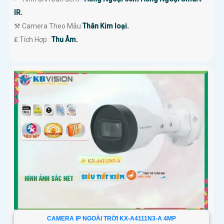
IR.
⚒ Camera Theo Mẫu
Thân Kim loại.
️₤ Tích Hợp :
Thu Âm.
CAMERA IP NGOÀI TRỜI KX-A4111N3-A 4MP