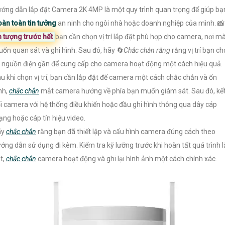
ớng dẫn lắp đặt Camera 2K 4MP là một quy trình quan trọng để giúp bạ
àn toàn tin tưởng
an ninh cho ngôi nhà hoặc doanh nghiệp của mình. 📸
n tượng trước hết
bạn cần chọn vị trí lắp đặt phù hợp cho camera, nơi m
ốn quan sát và ghi hình. Sau đó, hãy 🔄
Chắc chắn rằng
rằng vị trí bạn c
 nguồn điện gần để cung cấp cho camera hoạt động một cách hiệu quả.
u khi chọn vị trí, bạn cần lắp đặt đế camera một cách chắc chắn và ổn
nh,
chắc chắn
mắt camera hướng về phía bạn muốn giám sát. Sau đó, kế
i camera với hệ thống điều khiển hoặc đầu ghi hình thông qua dây cáp
ng hoặc cáp tín hiệu video.
ãy
chắc chắn
rằng bạn đã thiết lập và cấu hình camera đúng cách theo
ớng dẫn sử dụng đi kèm. Kiểm tra kỹ lưỡng trước khi hoàn tất quá trình 
t,
chắc chắn
camera hoạt động và ghi lại hình ảnh một cách chính xác.