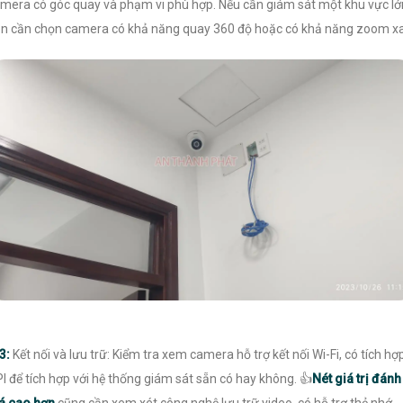
mera có góc quay và phạm vi phù hợp. Nếu cần giám sát một khu vực lớ
n cần chọn camera có khả năng quay 360 độ hoặc có khả năng zoom xa
3:
Kết nối và lưu trữ: Kiểm tra xem camera hỗ trợ kết nối Wi-Fi, có tích hợ
I để tích hợp với hệ thống giám sát sẵn có hay không. 👍
Nét giá trị đánh