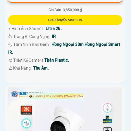
Giá Bán: 3,850,000 ₫
Giá Khuyến Mại: 30%
️⚡ Hình Ảnh Sắc nét :
Ultra 2k .
👍 Trang Bị Công Nghệ :
IP.
🌜 Tầm Nhìn Ban Đêm :
Hồng Ngoại 30m Hồng Ngoại Smart
IR.
🎨 Thiết Kế Camera
Thân Plastic.
️🔮 Khả Năng :
Thu Âm.