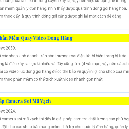
áo hàng hóa là điều thường xuyên xảy ra, vậy nên việc sử dụng hệ thống
ần mềm quản lý đơn hàng, nhìn thấy được quá trình đóng gói hàng hóa,
m theo đấy là quy trình đóng gói cũng được ghi lại một cách dễ dàng
hần Mềm Quay Video Đóng Hàng
ew: 2059.
i các shop kinh doanh trên sàn thương mại điện tử thì hiện trạng bị tráo
ng là điều xảy ra cực kì nhiều và đây cũng là một vấn nạn, vậy nên các s
ải có video lúc đóng gói hàng để có thể bảo vệ quyền lợi cho shop của mì
m theo phần mềm có thể trích xuất video nhanh gọn nhất
ắp Camera Soi Mã Vạch
ew: 2024.
i camera soi mã vạch thì đây là giải pháp camera chất lượng cao phù hợ
p đặt cho các shop bán hàng online, hỗ trợ cho quản lý đơn hàng, quản lý