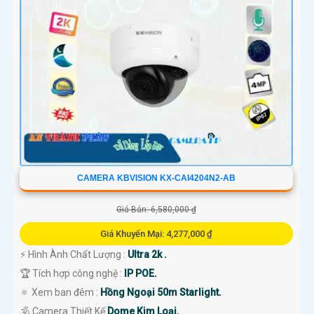
CAMERA KBVISION KX-CAI4204N2-AB
Giá Bán: 6,580,000 ₫
Giá Khuyến Mại: 4,277,000 ₫
️⚡ Hình Ành Chất Lượng :
Ultra 2k .
🏆 Tích hợp công nghệ :
IP POE.
🔅 Xem ban đêm :
Hồng Ngoại 50m Starlight.
🕉️ Camera Thiết Kế
Dome Kim Loại.