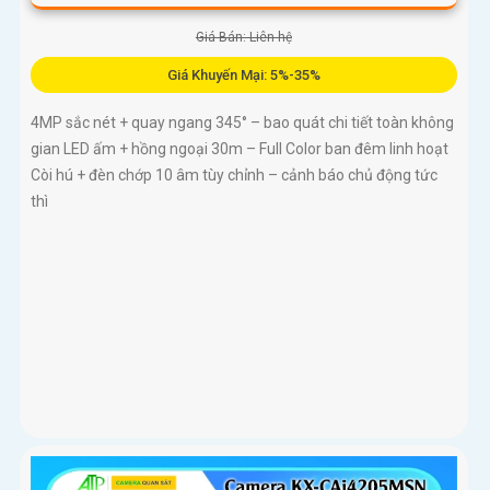
Giá Bán: Liên hệ
Giá Khuyến Mại: 5%-35%
4MP sắc nét + quay ngang 345° – bao quát chi tiết toàn không
gian LED ấm + hồng ngoại 30m – Full Color ban đêm linh hoạt
Còi hú + đèn chớp 10 âm tùy chỉnh – cảnh báo chủ động tức
thì