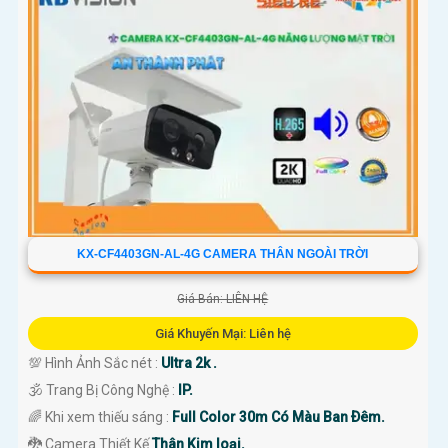
KX-CF4403GN-AL-4G CAMERA THÂN NGOÀI TRỜI
Giá Bán: LIÊN HỆ
Giá Khuyến Mại: Liên hệ
💯 Hình Ảnh Sắc nét :
Ultra 2k .
🕉️ Trang Bị Công Nghệ :
IP.
🌈 Khi xem thiếu sáng :
Full Color 30m Có Màu Ban Ðêm.
🐉️ Camera Thiết Kế
Thân Kim loại.