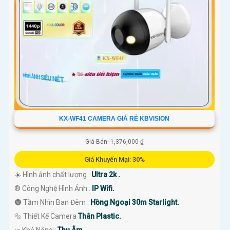
KX-WF41 CAMERA GIÁ RẺ KBVISION
Giá Bán: 1,376,000 ₫
Giá Khuyến Mại: 30%
☀️ Hình ảnh chất lượng :
Ultra 2k .
®️ Công Nghệ Hình Ảnh :
IP Wifi.
🌚 Tầm Nhìn Ban Đêm :
Hồng Ngoại 30m Starlight.
🔩 Thiết Kế Camera
Thân Plastic.