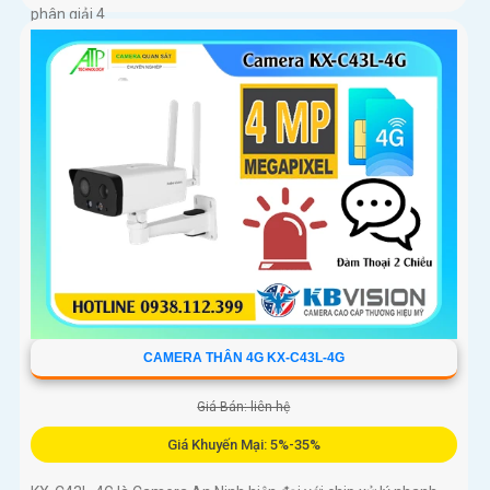
phân giải 4
CAMERA THÂN 4G KX-C43L-4G
Giá Bán: liên hệ
Giá Khuyến Mại: 5%-35%