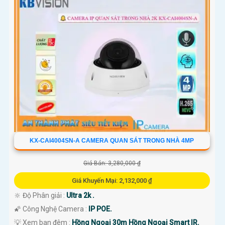
KX-CAI4004SN-A CAMERA QUAN SÁT TRONG NHÀ 4MP
Giá Bán: 3,280,000 ₫
Giá Khuyến Mại: 2,132,000 ₫
🔆 Độ Phân giải :
Ultra 2k .
🌠 Công Nghệ Camera :
IP POE.
💡 Xem ban đêm :
Hồng Ngoại 30m Hồng Ngoại Smart IR.