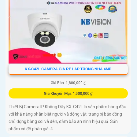
KX-C42L CAMERA GIÁ RẺ LẮP TRONG NHÀ 4MP
Giá Bán: 1,800,000 ₫
Giá Khuyến Mại: 1,500,000 ₫
Thiết Bị Camera IP Không Dây KX-C42L là sản phẩm hàng đầu
với khả năng phân biệt người và động vật, trang bị báo động
chủ động bằng còi và đèn, đảm bảo an ninh hiệu quả. Sản
phẩm có độ phân giải 4