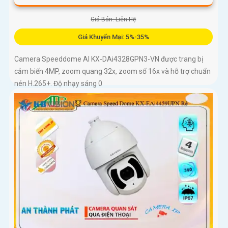
Giá Bán: Liên Hệ
Giá Khuyến Mại: 5%-35%
Camera Speeddome AI KX-DAi4328GPN3-VN được trang bị
cảm biến 4MP, zoom quang 32x, zoom số 16x và hỗ trợ chuẩn
nén H.265+. Độ nhạy sáng 0