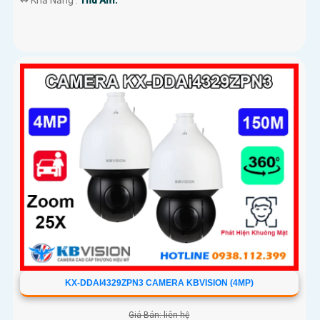
️↭ Khả Năng :
Thu Âm.
KX-DDAI4329ZPN3 CAMERA KBVISION (4MP)
Giá Bán: liên hệ