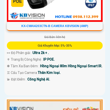
KX-CWAI4203CTN-B CAMERA KBVISION (4MP)
Giá Bán: liên hệ
Giá Khuyến Mại: 5%-35%
👀 Độ Phân giải :
Ultra 2k + .
⚜️ Trang Bị Công Nghệ :
IP POE.
❃ Tầm Xa Ban Đêm :
Hồng Ngoại 80m Hồng Ngoại Smart IR.
♊ Cấu Tạo Camera
Thân Kim loại.
️💫 Đặt Điểm :
Công Nghệ AI.