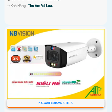
️⇝ Khả Năng :
Thu Âm Và Loa.
KX-CAIF4005MN2-TIF-A