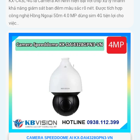
KX-C43L-4G là Camera An Ninh hiện đại với chip xử lý nhanh
khả năng giám sát ban đêm màu sắc rõ nét. Được tích hợp
công nghệ Hồng Ngoại 50m 4.0 MP dùng sim 4G tiện lợi cho
việc...
CAMERA SPEEDDOME AI KX-DAI4328GPN3-VN