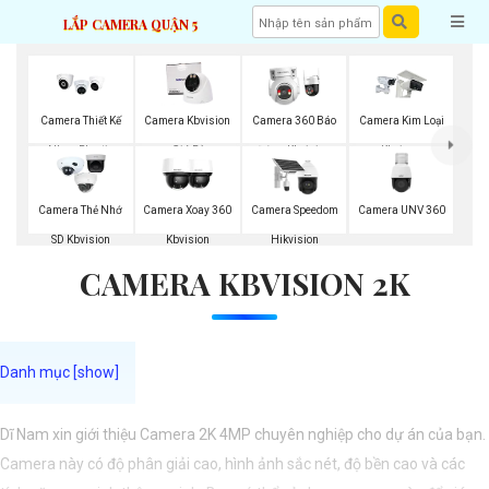
LẮP CAMERA QUẬN 5
Camera Thiết Kế
Camera Kbvision
Camera 360 Báo
Camera Kim Loại
Nhựa Plastic
Giá Rẻ
Động Kbvision
Kbvison
Kbvision
Camera UNV 360
Camera Thẻ Nhớ
Camera Xoay 360
Camera Speedom
SD Kbvision
Kbvision
Hikvision
CAMERA KBVISION 2K
Dĩ Nam xin giới thiệu Camera 2K 4MP chuyên nghiệp cho dự án của bạn.
Camera này có độ phân giải cao, hình ảnh sắc nét, độ bền cao và các