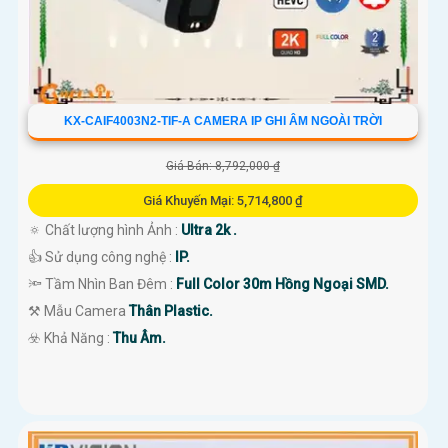
KX-CAIF4003N2-TIF-A CAMERA IP GHI ÂM NGOÀI TRỜI
Giá Bán: 8,792,000 ₫
Giá Khuyến Mại: 5,714,800 ₫
🔅 Chất lượng hình Ảnh :
Ultra 2k .
👍 Sử dụng công nghệ :
IP.
🔦 Tầm Nhìn Ban Đêm :
Full Color 30m Hồng Ngoại SMD.
⚒ Mẫu Camera
Thân Plastic.
️☣️ Khả Năng :
Thu Âm.