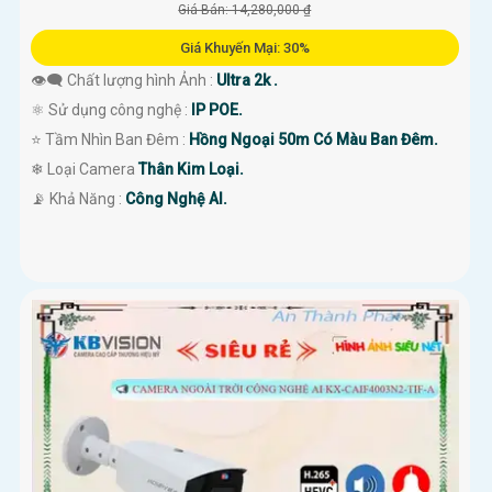
Giá Bán: 14,280,000 ₫
Giá Khuyến Mại: 30%
👁️‍🗨 Chất lượng hình Ảnh :
Ultra 2k .
⚛️ Sử dụng công nghệ :
IP POE.
⭐ Tầm Nhìn Ban Đêm :
Hồng Ngoại 50m Có Màu Ban Đêm.
❄ Loại Camera
Thân Kim Loại.
️📡 Khả Năng :
Công Nghệ AI.