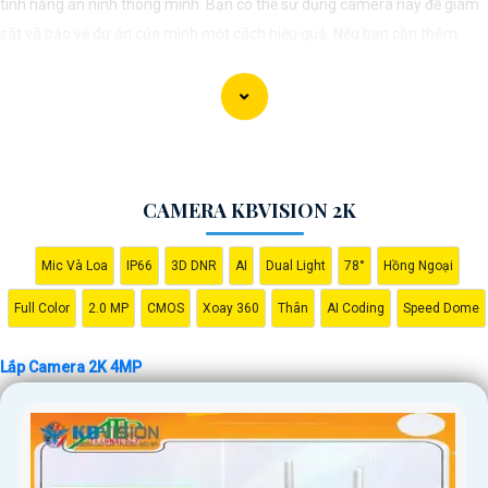
tính năng an ninh thông minh. Bạn có thể sử dụng camera này để giám
sát và bảo vệ dự án của mình một cách hiệu quả. Nếu bạn cần thêm
thông tin hoặc hỗ trợ, vui lòng cho biết thêm chi tiết để chúng Từng công
trình có thể hỗ trợ bạn tốt hơn.
CAMERA KBVISION 2K
Mic Và Loa
IP66
3D DNR
AI
Dual Light
78°
Hồng Ngoại
Full Color
2.0 MP
CMOS
Xoay 360
Thân
AI Coding
Speed Dome
'
Lắp Camera 2K 4MP