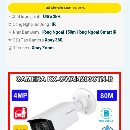
Giá Khuyến Mại: 5%-35%
️⚡ Chất lượng hình :
Ultra 2k + .
⚙ Công Nghệ Sử Dụng :
IP.
🔅 Nhìn Ban Đêm :
Hồng Ngoại 150m Hồng Ngoại Smart IR.
⚒ Cấu Tạo Camera
Xoay 360.
️🔮 Tích Hợp :
Xoay Zoom.