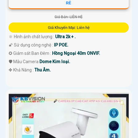
RẺ
Giá Bán: LIÊN HỆ
Giá Khuyến Mại: Liên hệ
🔆 Hình ảnh chất lượng :
Ultra 2k + .
🌠 Sử dụng công nghệ :
IP POE.
✪ Giám sát Ban Đêm :
Hồng Ngoại 40m ONVIF.
🛡 Mẫu Camera
Dome Kim loại.
️✤ Khả Năng :
Thu Âm.