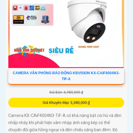
CAMERA VĂN PHÒNG BÁO ĐỘNG KBVISION KX-CAIF4004N3-
TIF-A
Giá Bán: 6,980,000 ₫
Giá Khuyến Mại: 5,380,000 ₫
Camera KX-CAiF4004N3-TiF-A có khả năng bật còi hú và đèn
nhấp nháy khi phát hiện xâm nhập ánh sáng kép có thể
chuyển đổi giữa hồng ngoại và đèn chiếu sáng ban đêm. Độ