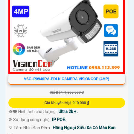
VSC-IP0940RA-PDLK CAMERA VISIONCOP (4MP)
Giá Bán: 1,300,000 ₫
Giá Khuyến Mại: 910,000 ₫
👁️‍🗨 Hình ảnh chất lượng :
Ultra 2k + .
⚙ Sử dụng công nghệ :
IP POE.
💡 Tầm Nhìn Ban Đêm :
Hồng Ngoại Siêu Xa Có Màu Ban