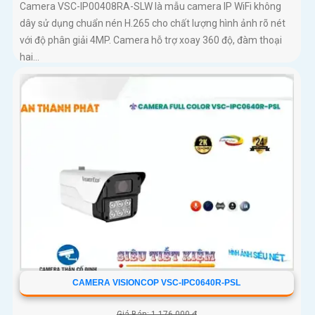
Camera VSC-IP00408RA-SLW là mẫu camera IP WiFi không
dây sử dụng chuẩn nén H.265 cho chất lượng hình ảnh rõ nét
với độ phân giải 4MP. Camera hỗ trợ xoay 360 độ, đàm thoại
hai...
CAMERA VISIONCOP VSC-IPC0640R-PSL
Giá Bán: 1,176,000 ₫