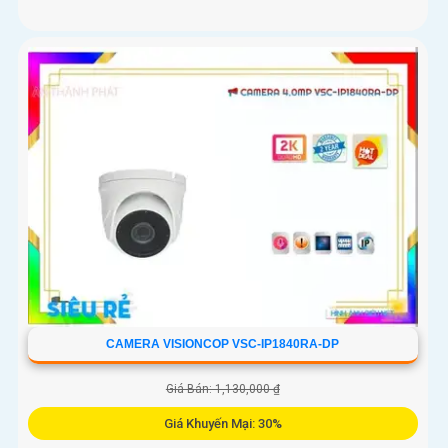
CAMERA VISIONCOP VSC-IP1840RA-DP
Giá Bán: 1,130,000 ₫
Giá Khuyến Mại: 30%