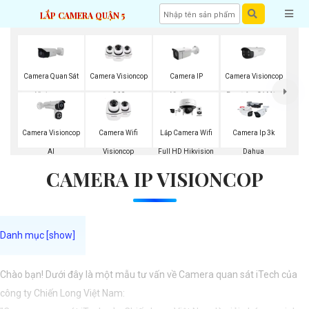
LẮP CAMERA QUẬN 5
Camera Quan Sát
Camera Visioncop
Camera IP
Camera Visioncop
Visioncop
360
Visioncop
Ban Đêm Có Màu
Camera Visioncop
Camera Wifi
Lắp Camera Wifi
Camera Ip 3k
Al
Visioncop
Full HD Hikvision
Dahua
CAMERA IP VISIONCOP
Chào bạn! Dưới đây là một mẫu tư vấn về Camera quan sát iTech của
công ty Chiến Long Việt Nam: