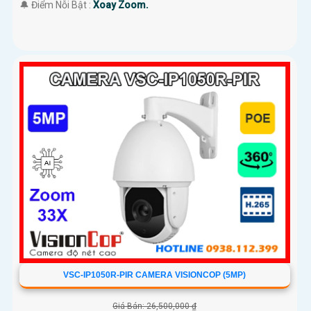
️🔔 Điểm Nỗi Bật :
Xoay Zoom.
VSC-IP1050R-PIR CAMERA VISIONCOP (5MP)
Giá Bán: 26,500,000 ₫