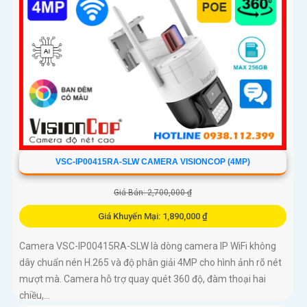
VSC-IP00415RA-SLW CAMERA VISIONCOP (4MP)
Giá Bán: 2,700,000 ₫
Giá Khuyến Mại: 1,890,000 ₫
Camera VSC-IP00415RA-SLW là dòng camera IP WiFi không
dây chuẩn nén H.265 và độ phân giải 4MP cho hình ảnh rõ nét
mượt mà. Camera hỗ trợ quay quét 360 độ, đàm thoại hai
chiều,...