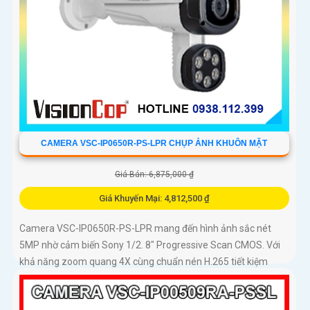
CAMERA VSC-IP0650R-PS-LPR CHỤP ẢNH KHUÔN MẶT
Giá Bán: 6,875,000 ₫
Giá Khuyến Mại: 4,812,500 ₫
Camera VSC-IP0650R-PS-LPR mang đến hình ảnh sắc nét
5MP nhờ cảm biến Sony 1/2. 8" Progressive Scan CMOS. Với
khả năng zoom quang 4X cùng chuẩn nén H.265 tiết kiệm
dung lượng...