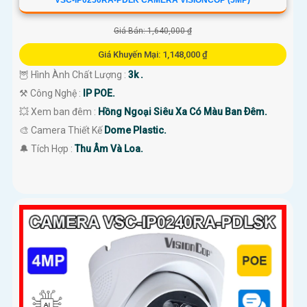
Giá Bán: 1,640,000 ₫
Giá Khuyến Mại: 1,148,000 ₫
🦉 Hình Ành Chất Lượng :
3k .
⚒ Công Nghệ :
IP POE.
💥 Xem ban đêm :
Hồng Ngoại Siêu Xa Có Màu Ban Ðêm.
🎨 Camera Thiết Kế
Dome Plastic.
️🔔 Tích Hợp :
Thu Âm Và Loa.