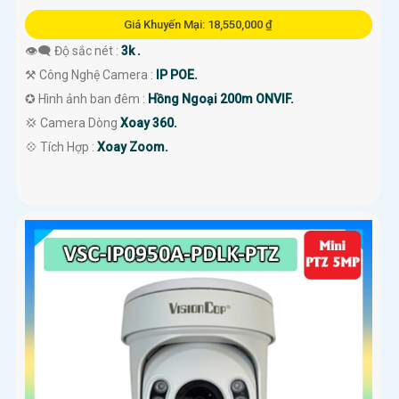
Giá Khuyến Mại: 18,550,000 ₫
👁️‍🗨 Độ sắc nét :
3k .
⚒ Công Nghệ Camera :
IP POE.
✪ Hình ảnh ban đêm :
Hồng Ngoại 200m ONVIF.
💢 Camera Dòng
Xoay 360.
️💠 Tích Hợp :
Xoay Zoom.