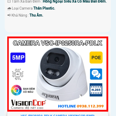
💥 Tầm Xa Ban Đêm :
Hồng Ngoại Siêu Xa Có Màu Ban Ðêm.
🌧️ Loại Camera
Thân Plastic.
️📢 Khả Năng :
Thu Âm.
VSC-IP0250RA-PDLK CAMERA VISIONCOP (5MP)