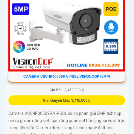
CAMERA VSC-IP00509RA-PSSL VISIONCOP (5MP)
Giá Bán: 2,450,000 ₫
Giá Khuyến Mại: 1,715,000 ₫
Camera VSC-IP00509RA-PSSL có độ phân giải 5MP tích hợp
micro ghi âm, ống kính góc rộng quan sát hồng ngoại vượt trội
trong đêm tối. Camera được trang bị công nghệ AI thông