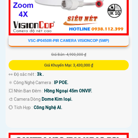
VSC-IP0450R-PIR CAMERA VISIONCOP (5MP)
Giá Bán: 4,900,000 ₫
Giá Khuyến Mại: 3,430,000 ₫
👀 Độ sắc nét :
3k .
⚛️ Công Nghệ Camera :
IP POE.
💥 Nhìn Ban Đêm :
Hồng Ngoại 45m ONVIF.
🎨 Camera Dòng
Dome Kim loại.
️💮 Tích Hợp :
Công Nghệ AI.