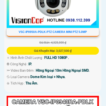
VSC-IP0950A-PDLK-PTZ CAMERA MINI PTZ 5.0MP
Giá Bán: 4,325,000 ₫
Giá Khuyến Mại: 3,027,500 ₫
🔅 Hình Ành Chất Lượng :
FULL HD 1080P .
®️ Công Nghệ :
IP.
🔦 Video Ban Đêm :
Hồng Ngoại 10m Hồng Ngoại SMD.
💦 Loại Camera
Dome Kim loại + Nhựa.
️☣️ Tích Hợp :
Thu Âm.