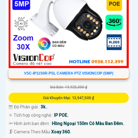
'
VSC-IP1150R-PSL CAMERA PTZ VISIONCOP (5MP)
Giá Bán: 19,925,000 ₫
Giá Khuyến Mại: 13,947,500 ₫
🦉 Độ Phân giải :
3k .
⚛️ Tích hợp công nghệ :
IP POE.
🔦 Hình ảnh ban đêm :
Hồng Ngoại 150m Có Màu Ban Ðêm.
🗜️ Camera Theo Mẫu
Xoay 360.