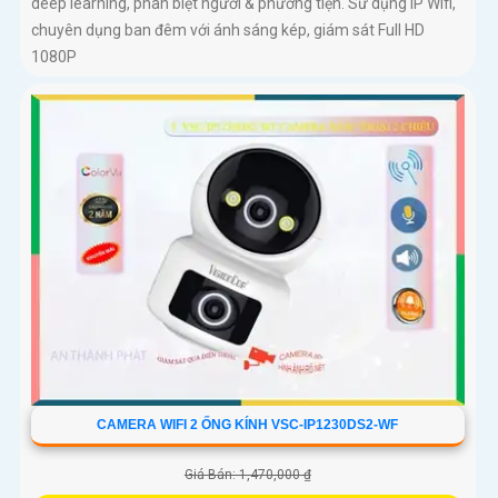
deep learning, phân biệt người & phương tiện. Sử dụng IP Wifi,
chuyên dụng ban đêm với ánh sáng kép, giám sát Full HD
1080P
CAMERA WIFI 2 ỐNG KÍNH VSC-IP1230DS2-WF
Giá Bán: 1,470,000 ₫