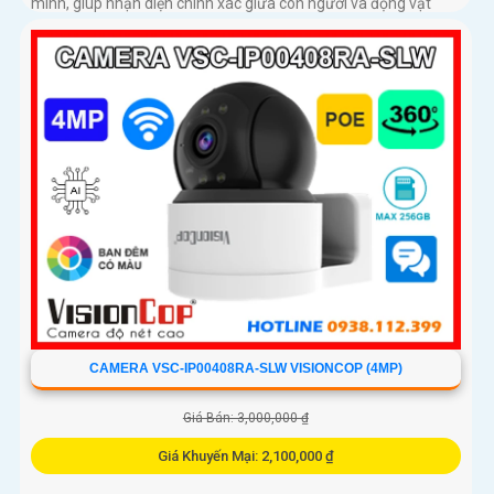
minh, giúp nhận diện chính xác giữa con người và động vật
trong phạm vi lên đến 15 mét
CAMERA VSC-IP00408RA-SLW VISIONCOP (4MP)
Giá Bán: 3,000,000 ₫
Giá Khuyến Mại: 2,100,000 ₫