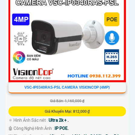
VSC-IP0340RAS-PSL CAMERA VISIONCOP (4MP)
Giá Bán: 1,160,000 ₫
Giá Khuyến Mại: 812,000 ₫
🔅 Hình Ảnh Sắc nét :
Ultra 2k + .
🤖️ Công Nghệ Hình Ảnh :
IP POE.