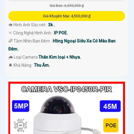
Giá Bán: 6,500,000 ₫
Giá Khuyến Mại: 4,550,000 ₫
👁 Hình Ảnh Sắc nét :
3k .
⚛️ Công Nghệ Hình Ảnh :
IP POE.
🌈 Tầm Nhìn Ban Đêm :
Hồng Ngoại Siêu Xa Có Màu Ban
Ðêm.
🌧️ Loại Camera
Thân Kim loại + Nhựa.
️🔔 Khả Năng :
Thu Âm.