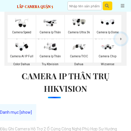
LẮP CAMERA QUẬN 5
Camera Speed
Camera Ip Thân
Camera Ultra 3k
Camera Ip Dome
Dome AI
Full Color Kbvision
Vantech
Full Color Kbvision
Camera AI IP Full
Camera Ip Thân
Camera TIOC
Camera Chip
Color Dahua
Trụ Kbvision
Dahua
Wizsense
CAMERA IP THÂN TRỤ
HIKVISION
Đầu Ghi Camera Hỗ Trợ 2 Ổ Cứng Công Nghệ Phù Hợp Sư Hướng