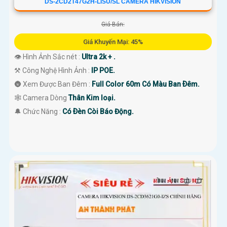
DS-2CD2T47G2H-LISU/SL CAMERA HIKVISION
Giá Bán:
Giá Khuyến Mại: 45%
👁 Hình Ảnh Sắc nét :
Ultra 2k + .
⚒ Công Nghệ Hình Ảnh :
IP POE.
🌚 Xem Được Ban Đêm :
Full Color 60m Có Màu Ban Ðêm.
🕸️ Camera Dòng
Thân Kim loại.
️🔔 Chức Năng :
Có Ðèn Còi Báo Động.