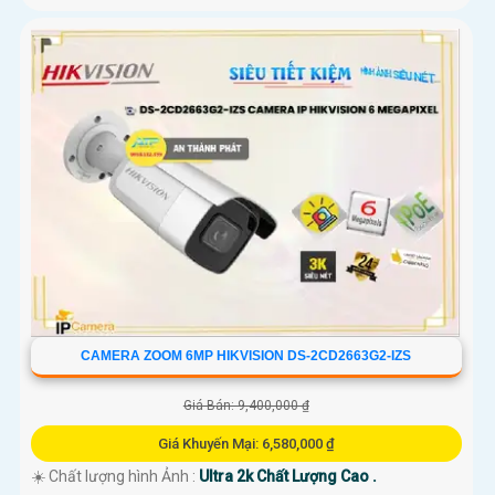
CAMERA ZOOM 6MP HIKVISION DS-2CD2663G2-IZS
Giá Bán: 9,400,000 ₫
Giá Khuyến Mại: 6,580,000 ₫
☀️ Chất lượng hình Ảnh :
Ultra 2k Chất Lượng Cao .