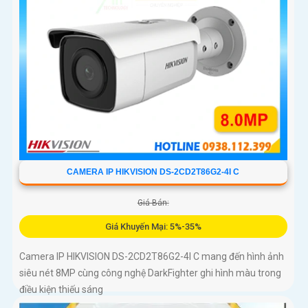
CAMERA IP HIKVISION DS-2CD2T86G2-4I C
Giá Bán:
Giá Khuyến Mại: 5%-35%
Camera IP HIKVISION DS-2CD2T86G2-4I C mang đến hình ảnh
siêu nét 8MP cùng công nghệ DarkFighter ghi hình màu trong
điều kiện thiếu sáng