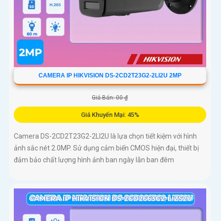
CAMERA IP HIKVISION DS-2CD2T23G2-2LI2U 2MP
Giá Bán: 00 ₫
Giá Khuyến Mại: 45%
Camera DS-2CD2T23G2-2LI2U là lựa chọn tiết kiệm với hình
ảnh sắc nét 2.0MP. Sử dụng cảm biến CMOS hiện đại, thiết bị
đảm bảo chất lượng hình ảnh ban ngày lẫn ban đêm