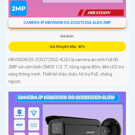
CAMERA IP HIKVISION DS-2CD2T23G2-4LI2U 2MP
Giá Bán:
Giá Khuyến Mại: 45%
HIKVISION DS-2CD2T23G2-4LI2U là camera an ninh Full HD
2MP với cảm biến CMOS 1/2. 7", hồng ngoại 80m, đèn LED trợ
sáng thông minh. Thiết kế chắc chắn, hỗ trợ PoE, chống
ngược...