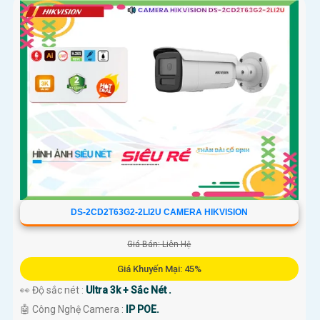
DS-2CD2T63G2-2LI2U CAMERA HIKVISION
Giá Bán: Liên Hệ
Giá Khuyến Mại: 45%
👀 Độ sắc nét :
Ultra 3k + Sắc Nét .
🤖️ Công Nghệ Camera :
IP POE.