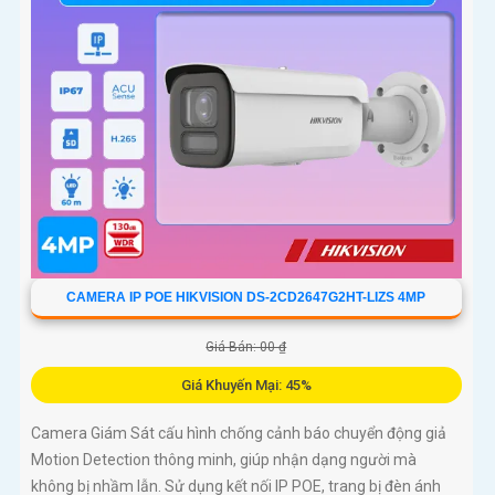
150db, hình ảnh rõ dù ở đâu, dành cho các công trình chuyên
dụng. Công nghệ H.265+/H
CAMERA IP POE HIKVISION DS-2CD2647G2HT-LIZS 4MP
Giá Bán: 00 ₫
Giá Khuyến Mại: 45%
Camera Giám Sát cấu hình chống cảnh báo chuyển động giả
Motion Detection thông minh, giúp nhận dạng người mà
không bị nhầm lẫn. Sử dụng kết nối IP POE, trang bị đèn ánh