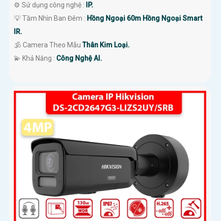
⚙ Sử dụng công nghệ :
IP.
💡 Tầm Nhìn Ban Đêm :
Hồng Ngoại 60m Hồng Ngoại Smart
IR.
🕉️ Camera Theo Mẫu
Thân Kim Loại.
️💫 Khả Năng :
Công Nghệ AI.