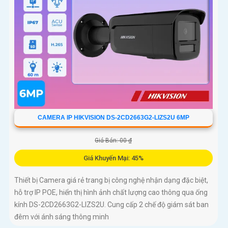
CAMERA IP HIKVISION DS-2CD2663G2-LIZS2U 6MP
Giá Bán: 00 ₫
Giá Khuyến Mại: 45%
Thiết bị Camera giá rẻ trang bị công nghệ nhận dạng đặc biệt,
hỗ trợ IP POE, hiển thị hình ảnh chất lượng cao thông qua ống
kính DS-2CD2663G2-LIZS2U. Cung cấp 2 chế độ giám sát ban
đêm với ánh sáng thông minh