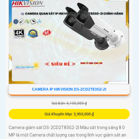
CAMERA IP HIKVISION DS-2CD2T83G2-2I
Giá Bán: 6,100,000 ₫
Giá Khuyến Mại: 3,950,000 ₫
Camera giám sát DS-2CD2T83G2-2I Màu sắt trong sáng 8.0
MP là một Camera chất lượng cao trong lĩnh vực giám sát an