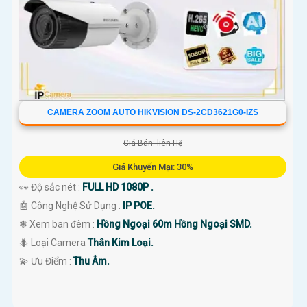
CAMERA ZOOM AUTO HIKVISION DS-2CD3621G0-IZS
Giá Bán: liên Hệ
Giá Khuyến Mại: 30%
👀 Độ sắc nét :
FULL HD 1080P .
🤖️ Công Nghệ Sử Dụng :
IP POE.
❃ Xem ban đêm :
Hồng Ngoại 60m Hồng Ngoại SMD.
🐜 Loại Camera
Thân Kim Loại.
️💫 Ưu Điểm :
Thu Âm.