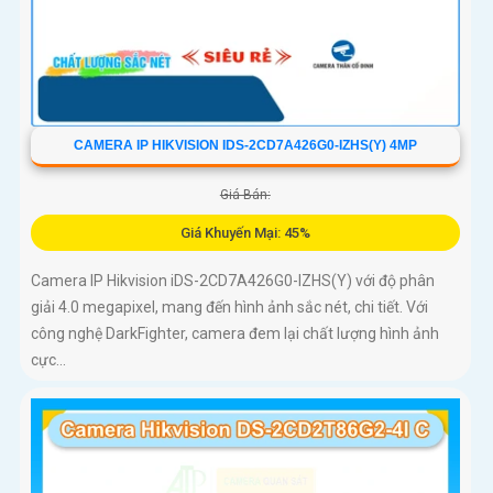
CAMERA IP HIKVISION IDS-2CD7A426G0-IZHS(Y) 4MP
Giá Bán:
Giá Khuyến Mại: 45%
Camera IP Hikvision iDS-2CD7A426G0-IZHS(Y) với độ phân
giải 4.0 megapixel, mang đến hình ảnh sắc nét, chi tiết. Với
công nghệ DarkFighter, camera đem lại chất lượng hình ảnh
cực...