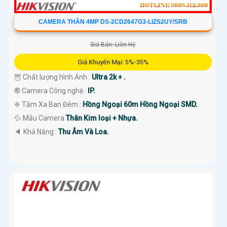
CAMERA THÂN 4MP DS-2CD2647G3-LIZS2UY/SRB
Giá Bán: Liên Hệ
Giá Khuyến Mại: 5%-35%
🦉 Chất lượng hình Ảnh :
Ultra 2k + .
®️ Camera Công nghệ :
IP.
❈ Tầm Xa Ban Đêm :
Hồng Ngoại 60m Hồng Ngoại SMD.
💦 Mẫu Camera
Thân Kim loại + Nhựa.
️🔈 Khả Năng :
Thu Âm Và Loa.