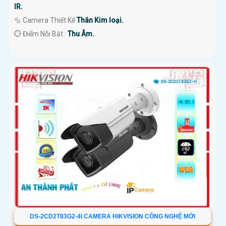
IR.
🔩 Camera Thiết Kế
Thân Kim loại.
️💮 Điểm Nỗi Bật :
Thu Âm.
DS-2CD2T83G2-4I CAMERA HIKVISION CÔNG NGHỆ MỚI