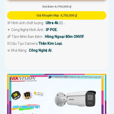
Giá Bán: 6,790,000 ₫
Giá Khuyến Mại: 4,750,000 ₫
💯 Hình ảnh chất lượng :
Ultra 4k 👍🏾 .
⚜️ Công Nghệ Hình Ảnh :
IP POE.
🌈 Tầm Nhìn Ban Đêm :
Hồng Ngoại 80m ONVIF.
⛓ Cấu Tạo Camera
Thân Kim Loại.
️☣️ Khả Năng :
Công Nghệ AI.