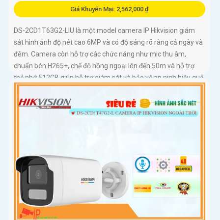
Giá Khuyến Mại: 2,562,000 ₫
DS-2CD1T63G2-LIU là một model camera IP Hikvision giám
sát hình ảnh độ nét cao 6MP và có độ sáng rõ ràng cả ngày và
đêm. Camera còn hỗ trợ các chức năng như mic thu âm,
chuẩn bén H265+, chế độ hồng ngoại lên đến 50m và hỗ trợ
thẻ nhớ 512GB giúp hỗ trợ giám sát và bảo vệ an ninh hiệu quả