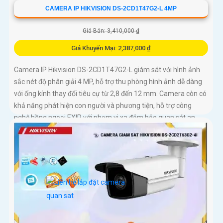
CAMERA IP HIKVISION DS-2CD1T47G2-L 4MP
Giá Bán: 3,410,000 ₫
Giá Khuyến Mại: 2,387,000 ₫
Camera IP Hikvision DS-2CD1T47G2-L giám sát với hình ảnh
sắc nét độ phân giải 4 MP, hỗ trợ thu phòng hình ảnh dễ dàng
với ống kính thay đổi tiêu cự từ 2,8 đến 12 mm. Camera còn có
khả năng phát hiện con người và phương tiện, hỗ trợ công
nghệ hồng ngoại EXIR với phạm vi xa đảm bảo quan sát an
ninh hiệu quả