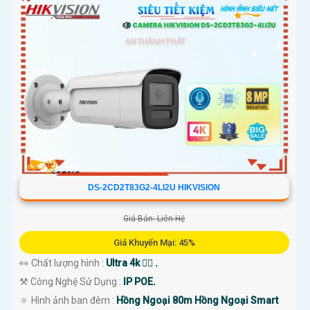
'
DS-2CD2T83G2-4LI2U HIKVISION
Giá Bán: Liên Hệ
Giá Khuyến Mại: 45%
👀 Chất lượng hình :
Ultra 4k 👍🏾 .
⚒ Công Nghệ Sử Dụng :
IP POE.
🔅 Hình ảnh ban đêm :
Hồng Ngoại 80m Hồng Ngoại Smart