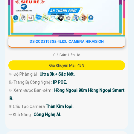
DS-2CD2T63G2-4LI2U CAMERA HIKVISION
Giá Bán: Liên Hệ
Giá Khuyến Mại: 45%
🔅 Độ Phân giải :
Ultra 3k + Sắc Nét .
👍 Trang Bị Công Nghệ :
IP POE.
🔅 Xem Được Ban Đêm :
Hồng Ngoại 80m Hồng Ngoại Smart
IR.
❄ Cấu Tạo Camera
Thân Kim loại.
️⇝ Khả Năng :
Công Nghệ AI.