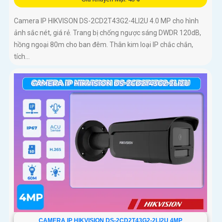
Camera IP HIKVISON DS-2CD2T43G2-4LI2U 4.0 MP cho hình
ảnh sắc nét, giá rẻ. Trang bị chống ngược sáng DWDR 120dB,
hồng ngoại 80m cho ban đêm. Thân kim loại IP chắc chắn,
tích...
CAMERA IP HIKVISION DS-2CD2T43G2-2LI2U 4MP