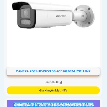
CAMERA POE HIKVISION DS-2CD2683G2-LIZS2U 8MP
Giá Bán: 00 ₫
Giá Khuyến Mại: 45%
Camera An Ninh DS-2CD2683G2-LIZS2U tích hợp chức năng
Thu Âm và Phát hiện chuyển động, Chống Ngược Sáng DWDR