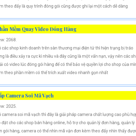
m theo đấy là quy trình đóng gói cũng được ghi lại một cách dễ dàng
hần Mềm Quay Video Đóng Hàng
ew: 2068.
i các shop kinh doanh trên sàn thương mại điện tử thì hiện trạng bị tráo
ng là điều xảy ra cực kì nhiều và đây cũng là một vấn nạn, vậy nên các s
ải có video lúc đóng gói hàng để có thể bảo vệ quyền lợi cho shop của mì
m theo phần mềm có thể trích xuất video nhanh gọn nhất
ắp Camera Soi Mã Vạch
ew: 2025.
i camera soi mã vạch thì đây là giải pháp camera chất lượng cao phù hợ
p đặt cho các shop bán hàng online, hỗ trợ cho quản lý đơn hàng, quản lý
n gói hàng, camera có thể nhìn mã vận đơn kèm theo đấy nhìn thấy đượ