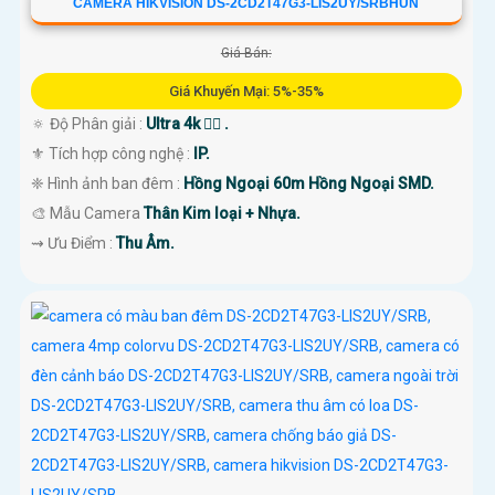
CAMERA HIKVISION DS-2CD2T47G3-LIS2UY/SRBHUN
Giá Bán:
Giá Khuyến Mại: 5%-35%
🔅 Độ Phân giải :
Ultra 4k 👍🏾 .
⚜️ Tích hợp công nghệ :
IP.
❈ Hình ảnh ban đêm :
Hồng Ngoại 60m Hồng Ngoại SMD.
🎨 Mẫu Camera
Thân Kim loại + Nhựa.
️⇝ Ưu Điểm :
Thu Âm.