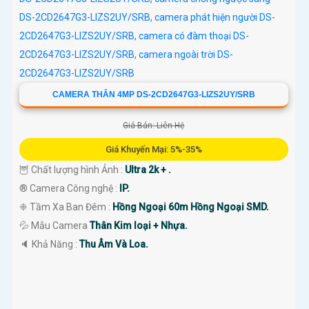
CAMERA THÂN 4MP DS-2CD2647G3-LIZS2UY/SRB
Giá Bán: Liên Hệ
Giá Khuyến Mại: 5%-35%
🦉 Chất lượng hình Ảnh :
Ultra 2k + .
®️ Camera Công nghệ :
IP.
❈ Tầm Xa Ban Đêm :
Hồng Ngoại 60m Hồng Ngoại SMD.
💦 Mẫu Camera
Thân Kim loại + Nhựa.
️🔈 Khả Năng :
Thu Âm Và Loa.