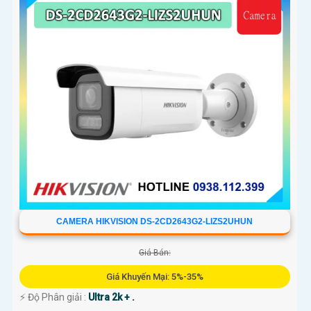
CAMERA HIKVISION DS-2CD2643G2-LIZS2UHUN
Giá Bán:
Giá Khuyến Mại: 5%-35%
️⚡ Độ Phân giải :
Ultra 2k + .