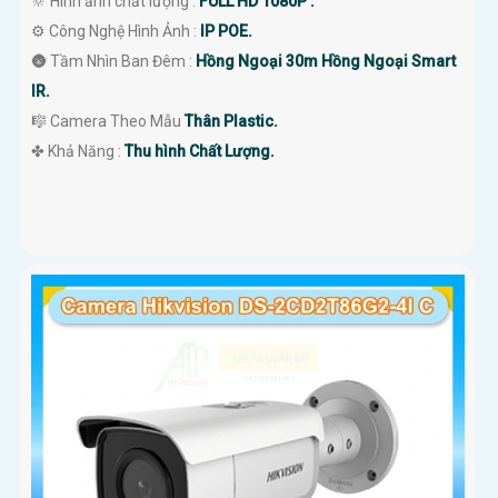
🔆 Hình ảnh chất lượng :
FULL HD 1080P .
⚙ Công Nghệ Hình Ảnh :
IP POE.
🌚 Tầm Nhìn Ban Đêm :
Hồng Ngoại 30m Hồng Ngoại Smart
IR.
🎼️ Camera Theo Mẫu
Thân Plastic.
️✤ Khả Năng :
Thu hình Chất Lượng.