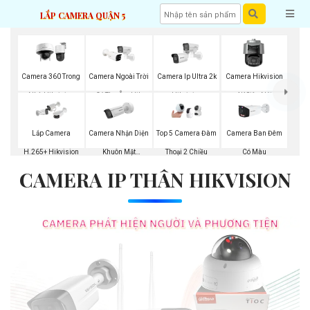
LẮP CAMERA QUẬN 5
Camera 360 Trong
Camera Ngoài Trời
Camera Ip Ultra 2k
Camera Hikvision
Nhà Hikvision
Có Thu Âm Hik
Hikvision
4K Siêu Nét
Camera Nhận Diện
Lắp Camera
Top 5 Camera Đàm
Camera Ban Đêm
Khuôn Mặt
H.265+ Hikvision
Thoại 2 Chiều
Có Màu
CAMERA IP THÂN HIKVISION
Hikvision