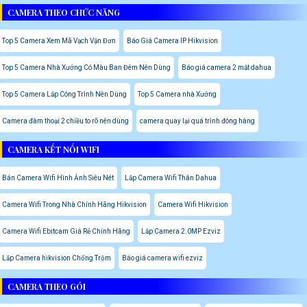
CAMERA THEO CHỨC NĂNG
Top 5 Camera Xem Mã Vạch Vận Đơn
Báo Giá Camera IP Hikvision
Top 5 Camera Nhà Xưởng Có Màu Ban Đêm Nên Dùng
Báo giá camera 2 mắt dahua
Top 5 Camera Lắp Công Trình Nên Dùng
Top 5 Camera nhà Xưởng
Camera đàm thoại 2 chiều to rõ nên dùng
camera quay lại quá trình đóng hàng
CAMERA KẾT NỐI WIFI
Bán Camera Wifi Hình Ảnh Siêu Nét
Lắp Camera Wifi Thân Dahua
Camera Wifi Trong Nhà Chính Hãng Hikvision
Camera Wifi Hikvision
Camera Wifi Ebitcam Giá Rẻ Chính Hãng
Lắp Camera 2.0MP Ezviz
Lắp Camera hikvision Chống Trộm
Báo giá camera wifi ezviz
CAMERA THEO GÓI