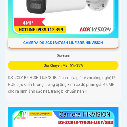
CAMERA DS-2CD1B47G3H-LIUF/SRB HIKVISION
Giá Bán:
Giá Khuyến Mại: 5%-35%
DS-2CD1B47G3H-LIUF/SRB là camera giá rẻ với công nghệ IP
POE cực kì ấn tượng, trang bị ống kính có độ phân giải 4.0MP
cho ra hình ảnh sắc nét, trang bị chuẩn nén H