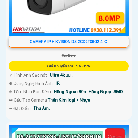
CAMERA IP HIKVISION DS-2CD2T86G2-4I C
Giá Bán:
Giá Khuyến Mại: 5%-35%
🔅 Hình Ảnh Sắc nét :
Ultra 4k 👍🏾 .
⚙ Công Nghệ Hình Ảnh :
IP.
❈ Tầm Nhìn Ban Đêm :
Hồng Ngoại 80m Hồng Ngoại SMD.
👑 Cấu Tạo Camera
Thân Kim loại + Nhựa.
️⇝ Đặt Điểm :
Thu Âm.