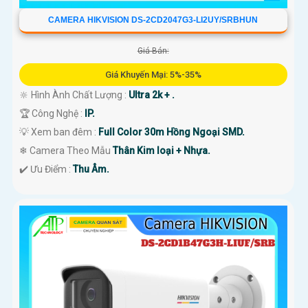
CAMERA HIKVISION DS-2CD2047G3-LI2UY/SRBHUN
Giá Bán:
Giá Khuyến Mại: 5%-35%
🔆 Hình Ành Chất Lượng :
Ultra 2k + .
🏆 Công Nghệ :
IP.
💡 Xem ban đêm :
Full Color 30m Hồng Ngoại SMD.
❄ Camera Theo Mẫu
Thân Kim loại + Nhựa.
️✔️ Ưu Điểm :
Thu Âm.