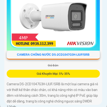
CAMERA CHỐNG NƯỚC DS-2CD1047G3H-LIUF/SRB
Giá Bán:
Giá Khuyến Mại: 5%-35%
Camera DS-2CD1047G3H-LIUF/SRB là một loại camera giá rẻ
với thiết kế thân chắc chắn, có khả năng nhìn có màu vào ban
đêm với khoảng cách 30m, trang bị công nghệ IP PoE giúp lắp
đặt dễ dàng, trang bị công nghệ chống ngược sáng DWDR