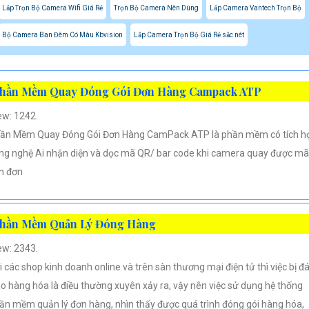
Lắp Trọn Bộ Camera Wifi Giá Rẻ
Trọn Bộ Camera Nên Dùng
Lắp Camera Vantech Trọn Bộ
Bộ Camera Ban Đêm Có Màu Kbvision
Lắp Camera Trọn Bộ Giá Rẻ sắc nét
hần Mềm Quay Đóng Gói Đơn Hàng Campack ATP
ew: 1242.
ần Mềm Quay Đóng Gói Đơn Hàng CamPack ATP là phần mềm có tích h
ng nghệ Ai nhận diện và dọc mã QR/ bar code khi camera quay được mã
n đơn
hần Mềm Quản Lý Đóng Hàng
ew: 2343.
i các shop kinh doanh online và trên sàn thương mại điện tử thì việc bị đ
áo hàng hóa là điều thường xuyên xảy ra, vậy nên việc sử dụng hệ thống
ần mềm quản lý đơn hàng, nhìn thấy được quá trình đóng gói hàng hóa,