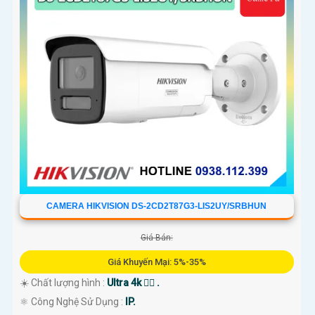
CAMERA HIKVISION DS-2CD2T87G3-LIS2UY/SRBHUN
Giá Bán:
Giá Khuyến Mại: 5%-35%
☀️ Chất lượng hình :
Ultra 4k 👍🏾 .
⚛️ Công Nghệ Sử Dụng :
IP.