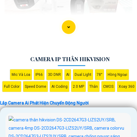
CAMERA IP THÂN HIKVISION
Mic Và Loa
IP66
3D DNR
AI
Dual Light
78°
Hồng Ngoại
'
Full Color
Speed Dome
AI Coding
2.0 MP
Thân
CMOS
Xoay 360
Lắp Camera Ai Phát Hiện Chuyển Động Người