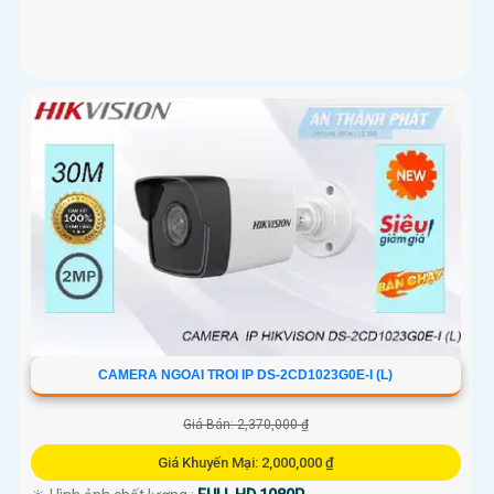
CAMERA NGOAI TROI IP DS-2CD1023G0E-I (L)
Giá Bán: 2,370,000 ₫
Giá Khuyến Mại: 2,000,000 ₫