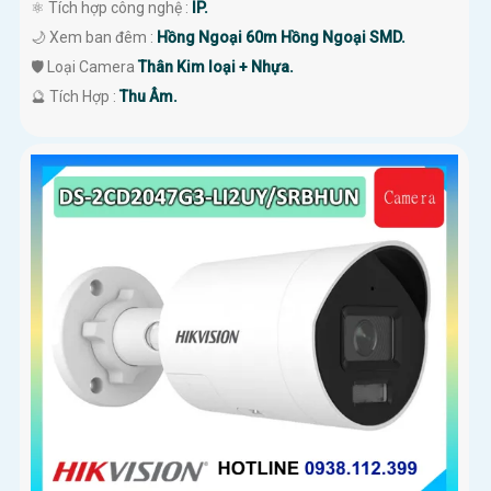
⚛️ Tích hợp công nghệ :
IP.
🌙 Xem ban đêm :
Hồng Ngoại 60m Hồng Ngoại SMD.
🛡 Loại Camera
Thân Kim loại + Nhựa.
️🔮 Tích Hợp :
Thu Âm.