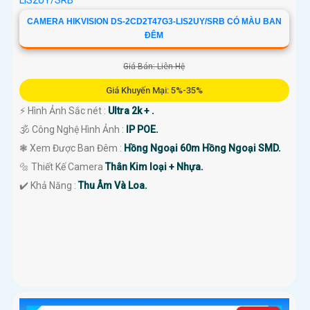
CAMERA HIKVISION DS-2CD2T47G3-LIS2UY/SRB CÓ MÀU BAN
ĐÊM
Giá Bán: Liên Hệ
Giá Khuyến Mại: 5%-35%
️⚡ Hình Ảnh Sắc nét :
Ultra 2k + .
🕉️ Công Nghệ Hình Ảnh :
IP POE.
❃ Xem Được Ban Đêm :
Hồng Ngoại 60m Hồng Ngoại SMD.
🔩 Thiết Kế Camera
Thân Kim loại + Nhựa.
️✔️ Khả Năng :
Thu Âm Và Loa.