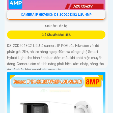
CAMERA IP HIKVISON DS-2CD2043G2-LI2U 4MP
Giá Bán: Liên hệ
Giá Khuyến Mại: 45%
DS-2CD2043G2-LI2U là camera IP POE của Hikvision với độ
phân giải 2K+, hỗ trợ hồng ngoại 40m và công nghệ Smart
Hybrid Light cho hình ảnh ban đêm màu khi phát hiện chuyển
động. Camera còn có tính năng phát hiện xâm nhập, hàng rào
ảo và phân biệt người, phương tiện