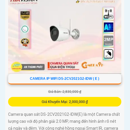
Thu Âm và Phát hiện chuyển động, Chống Ngược Sáng DWDR
150db, hình ảnh rõ dù ở đâu, dành cho các công trình chuyên
dụng. Công nghệ H.265+/H
CAMERA IP WIFI DS-2CV2021G2-IDW ( E )
Giá Bán: 2,830,000 ₫
Giá Khuyến Mại: 2,000,000 ₫
Camera quan sát DS-2CV2021G2-IDW(E) là một Camera chất
lượng cao với độ phân giải 2.0 MP, mang đến hình ảnh rõ nét
cả ngày và đêm. Với công nghệ hồng ngoại Smart IR, camera