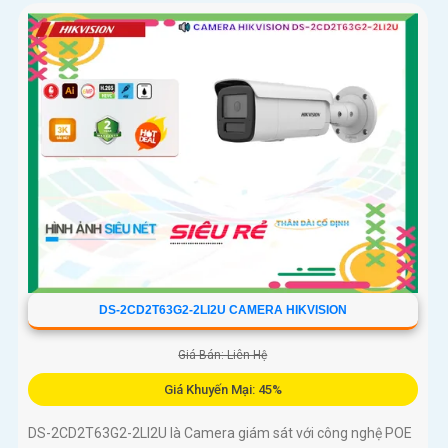
DS-2CD2T63G2-2LI2U CAMERA HIKVISION
Giá Bán: Liên Hệ
Giá Khuyến Mại: 45%
DS-2CD2T63G2-2LI2U là Camera giám sát với công nghệ POE