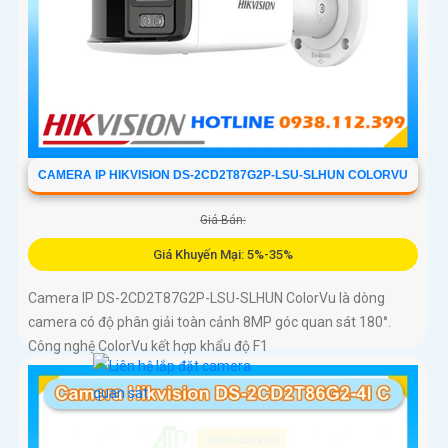
CAMERA IP HIKVISION DS-2CD2T87G2P-LSU-SLHUN COLORVU
Giá Bán:
Giá Khuyến Mại: 5%-35%
Camera IP DS-2CD2T87G2P-LSU-SLHUN ColorVu là dòng
camera có độ phân giải toàn cảnh 8MP góc quan sát 180°.
Công nghệ ColorVu kết hợp khẩu độ F1