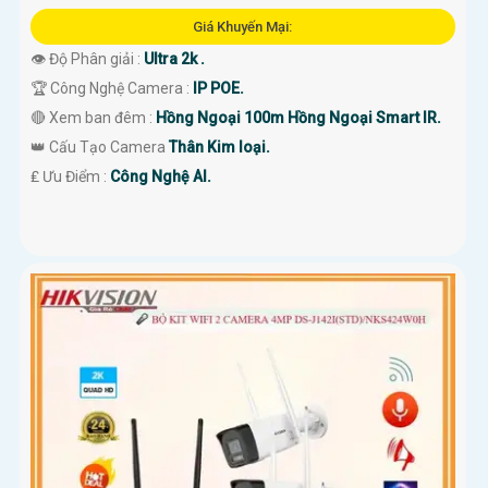
Giá Khuyến Mại:
👁 Độ Phân giải :
Ultra 2k .
🏆 Công Nghệ Camera :
IP POE.
🔴 Xem ban đêm :
Hồng Ngoại 100m Hồng Ngoại Smart IR.
👑 Cấu Tạo Camera
Thân Kim loại.
️₤ Ưu Điểm :
Công Nghệ AI.