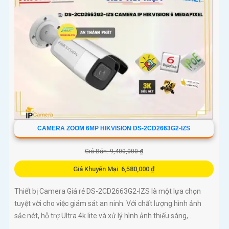
CAMERA ZOOM 6MP HIKVISION DS-2CD2663G2-IZS
Giá Bán: 9,400,000 ₫
Giá Khuyến Mại: 6,580,000 ₫
Thiết bị Camera Giá rẻ DS-2CD2663G2-IZS là một lựa chọn
tuyệt vời cho việc giám sát an ninh. Với chất lượng hình ảnh
sắc nét, hỗ trợ Ultra 4k lite và xử lý hình ảnh thiếu sáng,...