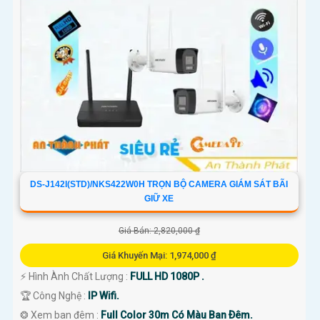
DS-J142I(STD)/NKS422W0H TRỌN BỘ CAMERA GIÁM SÁT BÃI
GIỮ XE
Giá Bán: 2,820,000 ₫
Giá Khuyến Mại: 1,974,000 ₫
️⚡ Hình Ành Chất Lượng :
FULL HD 1080P .
🏆 Công Nghệ :
IP Wifi.
❂ Xem ban đêm :
Full Color 30m Có Màu Ban Ðêm.