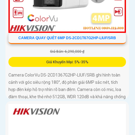
CAMERA QUAY QUÉT 6MP DS-2CD1T67G2HP-LIUF/SRB
Giá Bán: 6,290,000 ₫
Giá Khuyến Mại: 5%-35%
Camera ColorVu DS-2CD1367G2HP-LIUF/SRB ghi hình toàn
cảnh với góc siêu rộng 180°, độ phân giải 6MP sắc nét, tích
hợp đèn kép hỗ trợ nhìn rõ ban đêm. Camera còn có mic, loa
đàm thoại, khe thẻ nhớ 512GB, WDR 120dB và khả năng chống
báo động giả bằng công nghệ phân tích hình ảnh thông minh