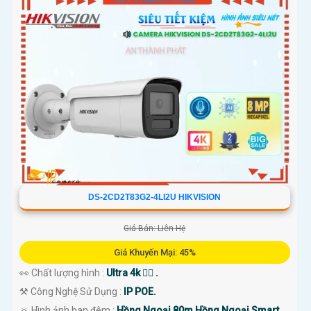
DS-2CD2T83G2-4LI2U HIKVISION
Giá Bán: Liên Hệ
Giá Khuyến Mại: 45%
👀 Chất lượng hình :
Ultra 4k 👍🏾 .
⚒ Công Nghệ Sử Dụng :
IP POE.
🔅 Hình ảnh ban đêm :
Hồng Ngoại 80m Hồng Ngoại Smart