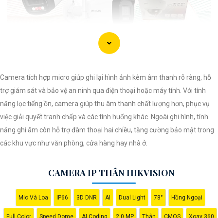
Camera tích hợp micro giúp ghi lại hình ảnh kèm âm thanh rõ ràng, hỗ
trợ giám sát và bảo vệ an ninh qua điện thoại hoặc máy tính. Với tính
năng lọc tiếng ồn, camera giúp thu âm thanh chất lượng hơn, phục vụ
việc giải quyết tranh chấp và các tình huống khác. Ngoài ghi hình, tính
năng ghi âm còn hỗ trợ đàm thoại hai chiều, tăng cường bảo mật trong
'
các khu vực như văn phòng, cửa hàng hay nhà ở.
CAMERA IP THÂN HIKVISION
Mic Và Loa
IP66
3D DNR
AI
Dual Light
78°
Hồng Ngoại
Full Color
Speed Dome
AI Coding
2.0 MP
Thân
CMOS
Xoay 360