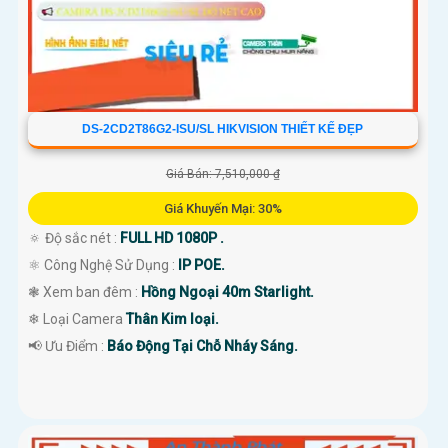
DS-2CD2T86G2-ISU/SL HIKVISION THIẾT KẾ ĐẸP
Giá Bán: 7,510,000 ₫
Giá Khuyến Mại: 30%
🔅 Độ sắc nét :
FULL HD 1080P .
⚛️ Công Nghệ Sử Dụng :
IP POE.
❃ Xem ban đêm :
Hồng Ngoại 40m Starlight.
❄ Loại Camera
Thân Kim loại.
️📢 Ưu Điểm :
Báo Động Tại Chỗ Nháy Sáng.