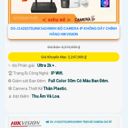
DS-J142I(STD)/NKS424W0H BỘ CAMERA IP KHÔNG DÂY CHÍNH
HÃNG HIKVISION
Giá Bán: 3,210,000 ₫
Giá Khuyến Mại: 2,247,000 ₫
✨ Độ Phân giải :
Ultra 2k + .
🏆 Trang Bị Công Nghệ :
IP Wifi.
❂ Giám sát Ban Đêm :
Full Color 30m Có Màu Ban Ðêm.
🕸️ Camera Thiết Kế
Thân Plastic.
️📡 Đặt Điểm :
Thu Âm Và Loa.