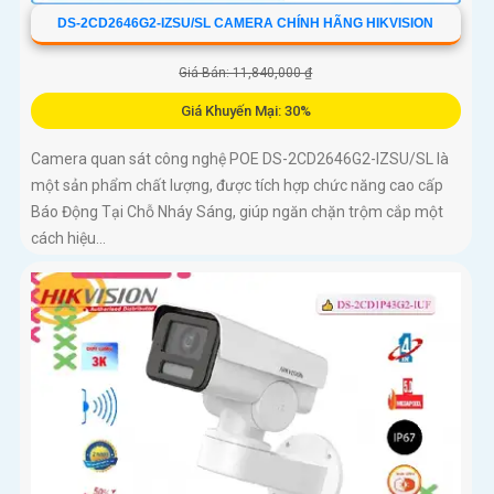
DS-2CD2646G2-IZSU/SL CAMERA CHÍNH HÃNG HIKVISION
Giá Bán: 11,840,000 ₫
Giá Khuyến Mại: 30%
Camera quan sát công nghệ POE DS-2CD2646G2-IZSU/SL là
một sản phẩm chất lượng, được tích hợp chức năng cao cấp
Báo Động Tại Chỗ Nháy Sáng, giúp ngăn chặn trộm cắp một
cách hiệu...