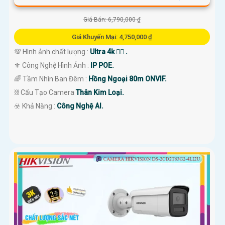
Giá Bán: 6,790,000 ₫
Giá Khuyến Mại: 4,750,000 ₫
💯 Hình ảnh chất lượng :
Ultra 4k 👍🏾 .
⚜️ Công Nghệ Hình Ảnh :
IP POE.
🌈 Tầm Nhìn Ban Đêm :
Hồng Ngoại 80m ONVIF.
⛓ Cấu Tạo Camera
Thân Kim Loại.
️☣️ Khả Năng :
Công Nghệ AI.