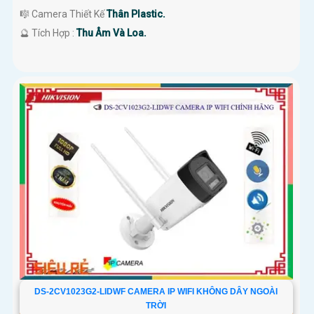
🎼️ Camera Thiết Kế
Thân Plastic.
️🔮 Tích Hợp :
Thu Âm Và Loa.
DS-2CV1023G2-LIDWF CAMERA IP WIFI KHÔNG DÂY NGOÀI
TRỜI