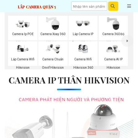
LẮP CAMERA QUẬN 5
Camera Ip POE
Camera Xoay 360
Lắp Camera IP
Camera 360 Độ
Hikvision
Hikvision
Dome Hikvision
Hikvision
Lắp Camera Wifi
Camera Wifi
Camera Chuẩn
Camera AI IP
Hikvision
Hikvision 360
Onvif Hikvision
Hikvision
CAMERA IP THÂN HIKVISION