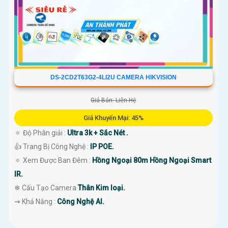
DS-2CD2T63G2-4LI2U CAMERA HIKVISION
Giá Bán: Liên Hệ
Giá Khuyến Mại: 45%
🔅 Độ Phân giải :
Ultra 3k + Sắc Nét .
👍 Trang Bị Công Nghệ :
IP POE.
🔅 Xem Được Ban Đêm :
Hồng Ngoại 80m Hồng Ngoại Smart
IR.
❄ Cấu Tạo Camera
Thân Kim loại.
️⇝ Khả Năng :
Công Nghệ AI.