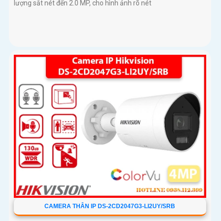
lượng sắt nét đến 2.0 MP, cho hình ảnh rõ nét
CAMERA THÂN IP DS-2CD2047G3-LI2UY/SRB