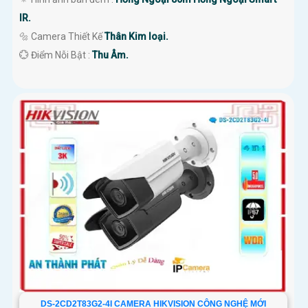
IR.
🔩 Camera Thiết Kế
Thân Kim loại.
️💮 Điểm Nỗi Bật :
Thu Âm.
DS-2CD2T83G2-4I CAMERA HIKVISION CÔNG NGHỆ MỚI