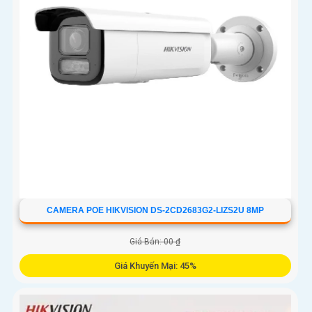
CAMERA POE HIKVISION DS-2CD2683G2-LIZS2U 8MP
Giá Bán: 00 ₫
Giá Khuyến Mại: 45%
Camera An Ninh DS-2CD2683G2-LIZS2U tích hợp chức năng