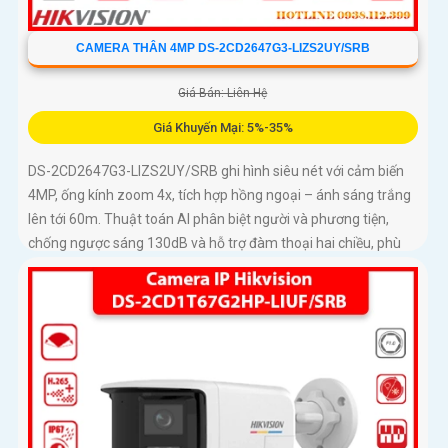
CAMERA THÂN 4MP DS-2CD2647G3-LIZS2UY/SRB
Giá Bán: Liên Hệ
Giá Khuyến Mại: 5%-35%
DS-2CD2647G3-LIZS2UY/SRB ghi hình siêu nét với cảm biến
4MP, ống kính zoom 4x, tích hợp hồng ngoại – ánh sáng trắng
lên tới 60m. Thuật toán AI phân biệt người và phương tiện,
chống ngược sáng 130dB và hỗ trợ đàm thoại hai chiều, phù
hợp giám sát ngoài trời chống nước IP67