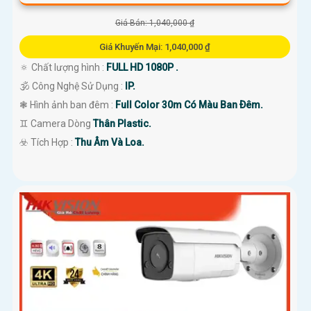
Giá Bán: 1,040,000 ₫
Giá Khuyến Mại: 1,040,000 ₫
🔅 Chất lượng hình :
FULL HD 1080P .
🕉️ Công Nghệ Sử Dụng :
IP.
❃ Hình ảnh ban đêm :
Full Color 30m Có Màu Ban Ðêm.
♊ Camera Dòng
Thân Plastic.
️☣️ Tích Hợp :
Thu Âm Và Loa.