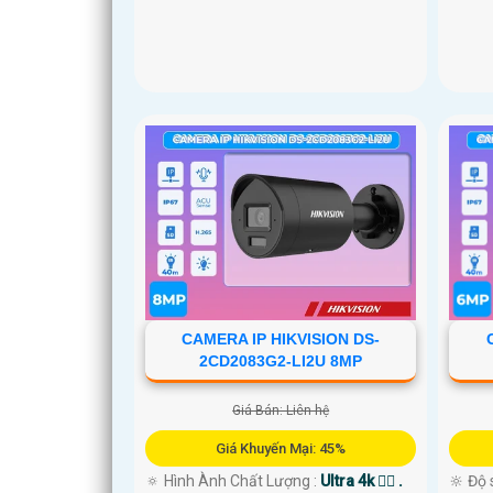
CAMERA IP HIKVISION DS-
2CD2083G2-LI2U 8MP
Giá Bán: Liên hệ
Giá Khuyến Mại: 45%
🔅 Hình Ành Chất Lượng :
Ultra 4k 👍🏾 .
🔆 Độ 