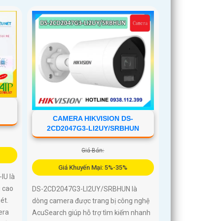
CAMERA HIKVISION DS-
2CD2047G3-LI2UY/SRBHUN
Giá Bán:
Giá Khuyến Mại: 5%-35%
IU là
g cao
DS-2CD2047G3-LI2UY/SRBHUN là
ét.
dòng camera được trang bị công nghệ
era
AcuSearch giúp hỗ trợ tìm kiếm nhanh