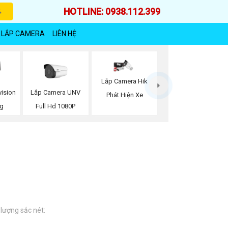
HOTLINE: 0938.112.399
 LẮP CAMERA
LIÊN HỆ
Lắp Camera Hik
Lắp Camera UNV
vision
Phát Hiện Xe
Full Hd 1080P
ng
 lượng sắc nét: