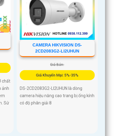
CAMERA HIKVISION DS-
2CD2083G2-LI2UHUN
Giá Bán:
Giá Khuyến Mại: 5%-35%
 chất
h ảnh
DS-2CD2083G2-LI2UHUN là dòng
xem
camera hiệu năng cao trang bị ống kính
m. Sử
có độ phân giải 8