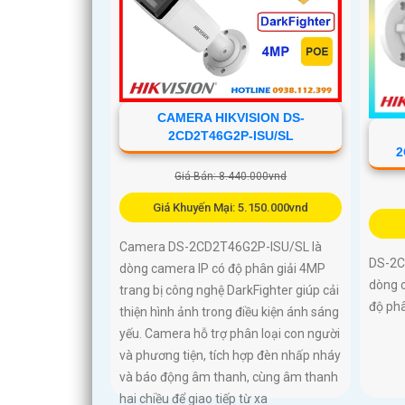
CAMERA HIKVISION DS-
2CD2T46G2P-ISU/SL
2
Giá Bán: 8.440.000vnd
Giá Khuyến Mại: 5.150.000vnd
Camera DS-2CD2T46G2P-ISU/SL là
DS-2C
dòng camera IP có độ phân giải 4MP
dòng c
trang bị công nghệ DarkFighter giúp cải
độ phâ
thiện hình ảnh trong điều kiện ánh sáng
yếu. Camera hỗ trợ phân loại con người
và phương tiện, tích hợp đèn nhấp nháy
và báo động âm thanh, cùng âm thanh
hai chiều để giao tiếp từ xa