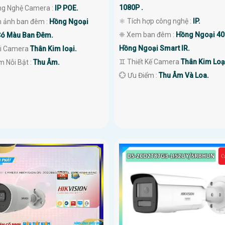
1080P .
ng Nghệ Camera :
IP POE.
⚛️ Tích hợp công nghệ :
IP.
h ảnh ban đêm :
Hồng Ngoại
❈ Xem ban đêm :
Hồng Ngoại 4
ó Màu Ban Ðêm.
Hồng Ngoại Smart IR.
ại Camera
Thân Kim loại.
♊ Thiết Kế Camera
Thân Kim Loạ
m Nỗi Bật :
Thu Âm.
️💮 Ưu Điểm :
Thu Âm Và Loa.