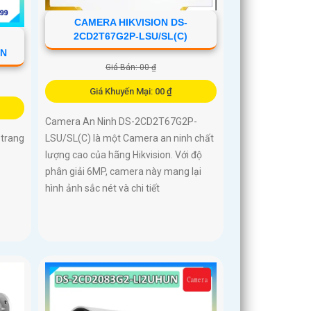
CAMERA HIKVISION DS-
2CD2T67G2P-LSU/SL(C)
UN
Giá Bán: 00 ₫
Giá Khuyến Mại: 00 ₫
Camera An Ninh DS-2CD2T67G2P-
LSU/SL(C) là một Camera an ninh chất
trang
lượng cao của hãng Hikvision. Với độ
phân giải 6MP, camera này mang lại
hình ảnh sắc nét và chi tiết