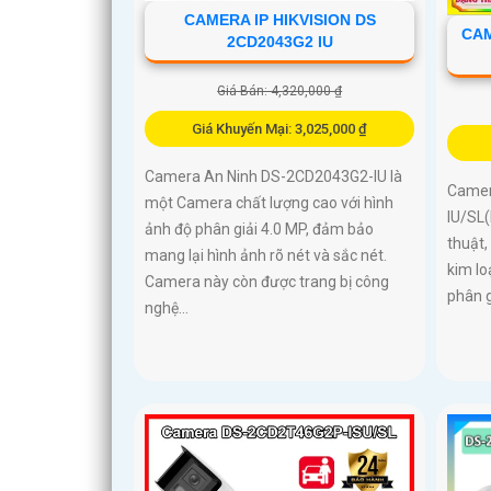
CAMERA IP HIKVISION DS
CAM
2CD2043G2 IU
Giá Bán: 4,320,000 ₫
Giá Khuyến Mại: 3,025,000 ₫
Camera An Ninh DS-2CD2043G2-IU là
Camer
một Camera chất lượng cao với hình
IU/SL
ảnh độ phân giải 4.0 MP, đảm bảo
thuật,
mang lại hình ảnh rõ nét và sắc nét.
kim lo
Camera này còn được trang bị công
phân g
nghệ...