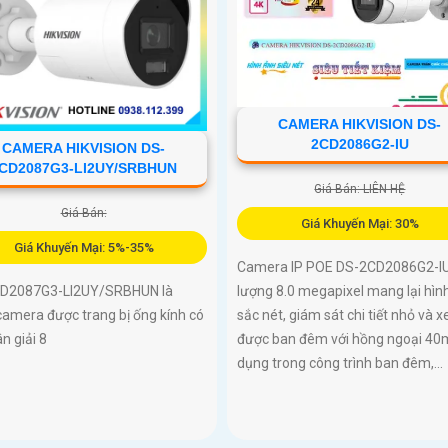
CAMERA HIKVISION DS-
2CD2086G2-IU
CAMERA HIKVISION DS-
CD2087G3-LI2UY/SRBHUN
Giá Bán: LIÊN HỆ
Giá Bán:
Giá Khuyến Mại: 30%
Giá Khuyến Mại: 5%-35%
Camera IP POE DS-2CD2086G2-IU
lượng 8.0 megapixel mang lại hìn
D2087G3-LI2UY/SRBHUN là
sắc nét, giám sát chi tiết nhỏ và 
amera được trang bị ống kính có
được ban đêm với hồng ngoại 40
n giải 8
dụng trong công trình ban đêm,...