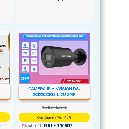
-
CAMERA IP HIKVISION DS-
2CD2023G2-LI2U 2MP
Giá Bán: liên hệ
Giá Khuyến Mại: 45%
D
️⚡ Độ sắc nét :
FULL HD 1080P .