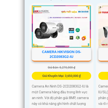
CAMERA HIKVISION DS-
2CD2083G2-IU
Giá Bán: 5,270,000 ₫
Giá Khuyến Mại: 3,650,000 ₫
Camera An Ninh DS-2CD2083G2-IU là
Camer
một Camera hàng đầu trong lĩnh vực
IU/SL(
an ninh. Với độ phân giải 8MP, camera
phân g
này có khả năng ghi hình chất lượng
và rõ 