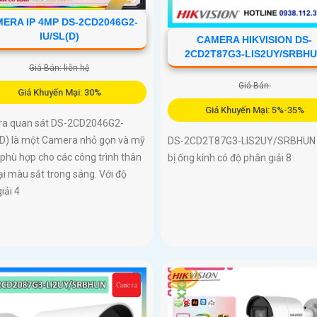
ERA IP 4MP DS-2CD2046G2-
IU/SL(D)
CAMERA HIKVISION DS-
2CD2T87G3-LIS2UY/SRBH
Giá Bán: liên hệ
Giá Bán:
Giá Khuyến Mại: 30%
Giá Khuyến Mại: 5%-35%
a quan sát DS-2CD2046G2-
(D) là một Camera nhỏ gọn và mỹ
DS-2CD2T87G3-LIS2UY/SRBHUN 
 phù hợp cho các công trình thân
bị ống kính có độ phân giải 8
ại màu sắt trong sáng. Với độ
iải 4