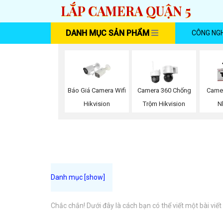
LẮP CAMERA QUẬN 5
DANH MỤC SẢN PHẨM
CÔNG NG
Báo Giá Camera Wifi
Camera 360 Chống
Camer
Hikvision
Trộm Hikvision
N
Chắc chắn! Dưới đây là cách bạn có thể viết một bài viết