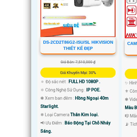
DS-2CD2T86G2-ISU/SL HIKVISION
CAM
THIẾT KẾ ĐẸP
Giá Bán: 7,510,000 ₫
Giá Khuyến Mại: 30%
🔅 Độ sắc nét :
FULL HD 1080P .
✨ Hìn
⚛️ Công Nghệ Sử Dụng :
IP POE.
⚜️ Cô
❃ Xem ban đêm :
Hồng Ngoại 40m
❃ Vid
Starlight.
Màu B
❄ Loại Camera
Thân Kim loại.
🎼️ M
️📢 Ưu Điểm :
Báo Động Tại Chỗ Nháy
️📡 Tí
'
Sáng.