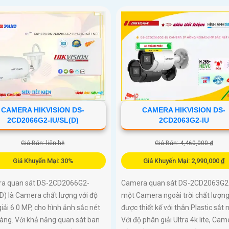
CAMERA HIKVISION DS-
CAMERA HIKVISION DS-
2CD2066G2-IU/SL(D)
2CD2063G2-IU
Giá Bán: liên hệ
Giá Bán: 4,460,000 ₫
Giá Khuyến Mại: 30%
Giá Khuyến Mại: 2,990,000 ₫
a quan sát DS-2CD2066G2-
Camera quan sát DS-2CD2063G2-
D) là Camera chất lượng với độ
một Camera ngoài trời chất lượn
iải 6.0 MP, cho hình ảnh sắc nét
được thiết kế với thân Plastic sắt n
ràng. Với khả năng quan sát ban
Với độ phân giải Ultra 4k lite, Cam