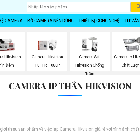
HỆ CAMERA
BỘ CAMERA NÊN DÙNG
THIẾT BỊ CÔNG NGHỆ
TƯ VẤN
a Hikvision
Camera Hikvision
Camera Wifi
Camera Ip Hik
hìn Đêm
Full Hd 1080P
Hikvision Chống
Chất Lượ
Trộm
CAMERA IP THÂN HIKVISION
 giới thiệu sản phẩm về việc lắp Camera Hikvision giá rẻ với hình ảnh chất