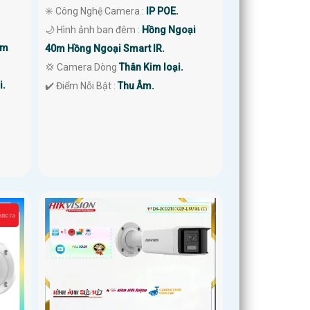
✳️ Công Nghệ Camera :
IP POE.
🌙 Hình ảnh ban đêm :
Hồng Ngoại
0m
40m Hồng Ngoại Smart IR.
💢 Camera Dòng
Thân Kim loại.
i.
️✔️ Điểm Nỗi Bật :
Thu Âm.