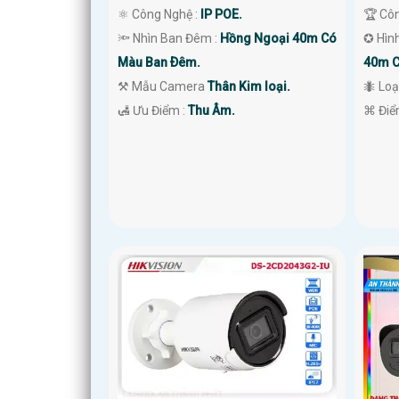
⚛️ Công Nghệ :
IP POE.
🏆 Cô
🔦 Nhìn Ban Đêm :
Hồng Ngoại 40m Có
✪ Hìn
Màu Ban Ðêm.
40m C
⚒ Mẫu Camera
Thân Kim loại.
🐜 Lo
️🛃 Ưu Điểm :
Thu Âm.
️⌘ Điể