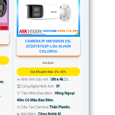
CAMERA IP HIKVISION DS-
2CD2T87G2P-LSU-SLHUN
COLORVU
Giá Bán:
Giá Khuyến Mại: 5%-35%
☀️ Hình Ảnh Sắc nét :
Ultra 4k 👍🏾 .
0m
🏆 Công Nghệ Hình Ảnh :
IP.
💡 Tầm Nhìn Ban Đêm :
Hồng Ngoại
.
40m Có Màu Ban Ðêm.
🎨 Cấu Tạo Camera
Thân Plastic.
️💫 Đặt Điểm :
Công Nghệ AI.