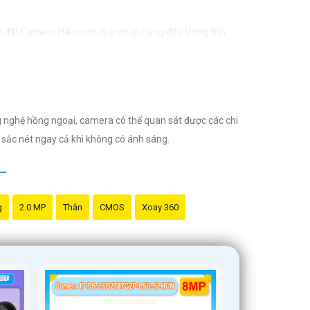
 đặt Camera Hikvision, giải pháp hàng đầu trong lĩnh
 bảo vệ tài sản và an ninh cho mọi người.
 nào trong quá trình giám sát. - Giá cả phải chăng: Mặc
g nghệ hồng ngoại, camera có thể quan sát được các chi
ăng chuyên môn.
ết sắc nét ngay cả khi không có ánh sáng.
. Với đội ngũ nhân viên chuyên nghiệp, bạn sẽ được tư
g
2.0 MP
Thân
CMOS
Xoay 360
minh với giá cả phải chăng và hình ảnh chất lượng sắc
ất lượng.