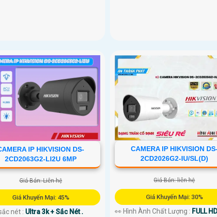
CAMERA IP HIKVISION DS
CAMERA IP HIKVISION DS-
2CD2026G2-IU/SL(D)
2CD2063G2-LI2U 6MP
Giá Bán: liên hệ
Giá Bán: Liên hệ
Giá Khuyến Mại: 30%
Giá Khuyến Mại: 45%
👀 Hình Ành Chất Lượng :
FULL H
sắc nét :
Ultra 3k + Sắc Nét .