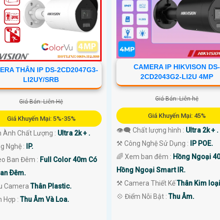
CAMERA IP HIKVISON DS-
ERA THÂN IP DS-2CD2047G3-
2CD2043G2-LI2U 4MP
LI2UY/SRB
Giá Bán: Liên hệ
Giá Bán: Liên Hệ
Giá Khuyến Mại: 45%
Giá Khuyến Mại: 5%-35%
👁️‍🗨 Chất lượng hình :
Ultra 2k + .
h Ành Chất Lượng :
Ultra 2k + .
⚒ Công Nghệ Sử Dụng :
IP POE.
ng Nghệ :
IP.
🌈 Xem ban đêm :
Hồng Ngoại 4
eo Ban Đêm :
Full Color 40m Có
Hồng Ngoại Smart IR.
an Ðêm.
⚒ Camera Thiết Kế
Thân Kim loại
ẫu Camera
Thân Plastic.
️💠 Điểm Nỗi Bật :
Thu Âm.
ch Hợp :
Thu Âm Và Loa.