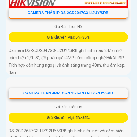
CAMERA THÂN IP DS-2CD2047G3-LI2UY/SRB
Giá Bán: Liên Hệ
Giá Khuyến Mại: 5%-35%
Camera DS-2CD2047G3-LI2UY/SRB ghi hình màu 24/7 nhờ
cảm biến 1/1. 8", độ phân giải 4MP cùng công nghệ HikAI-ISP.
Tích hợp đèn hồng ngoại và ánh sáng trắng 40m, thu âm kép,
đàm...
CAMERA THÂN 4MP DS-2CD2647G3-LIZS2UY/SRB
Giá Bán: Liên Hệ
Giá Khuyến Mại: 5%-35%
DS-2CD2647G3-LIZS2UY/SRB ghi hình siêu nét với cảm biến