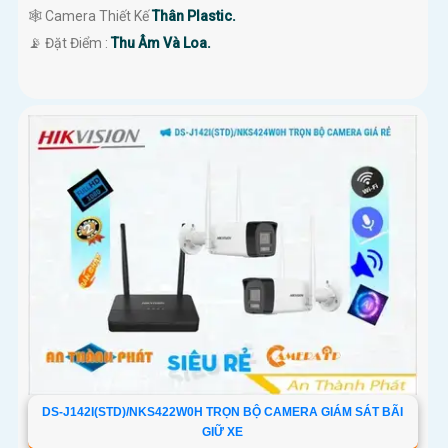
🕸️ Camera Thiết Kế
Thân Plastic.
️📡 Đặt Điểm :
Thu Âm Và Loa.
DS-J142I(STD)/NKS422W0H TRỌN BỘ CAMERA GIÁM SÁT BÃI
GIỮ XE