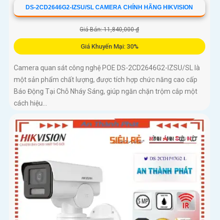
DS-2CD2646G2-IZSU/SL CAMERA CHÍNH HÃNG HIKVISION
Giá Bán: 11,840,000 ₫
Giá Khuyến Mại: 30%
Camera quan sát công nghệ POE DS-2CD2646G2-IZSU/SL là
một sản phẩm chất lượng, được tích hợp chức năng cao cấp
Báo Động Tại Chỗ Nháy Sáng, giúp ngăn chặn trộm cắp một
cách hiệu...