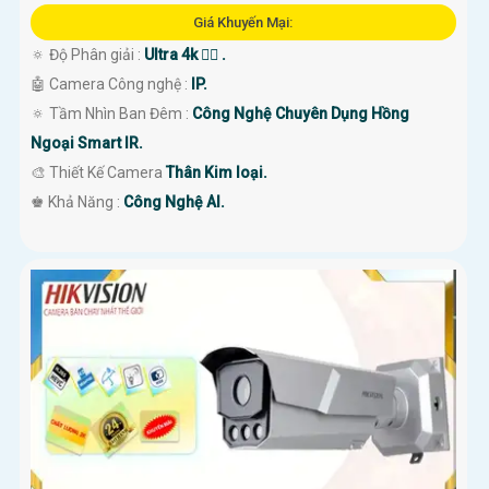
Giá Khuyến Mại:
🔅 Độ Phân giải :
Ultra 4k 👍🏾 .
🤖️ Camera Công nghệ :
IP.
🔅 Tầm Nhìn Ban Đêm :
Công Nghệ Chuyên Dụng Hồng
Ngoại Smart IR.
🎨 Thiết Kế Camera
Thân Kim loại.
️♚ Khả Năng :
Công Nghệ AI.