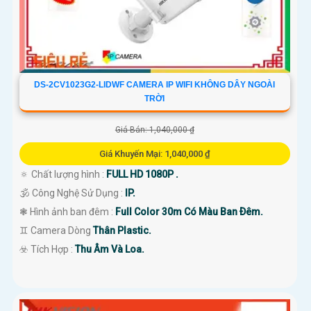
DS-2CV1023G2-LIDWF CAMERA IP WIFI KHÔNG DÂY NGOÀI
TRỜI
Giá Bán: 1,040,000 ₫
Giá Khuyến Mại: 1,040,000 ₫
🔅 Chất lượng hình :
FULL HD 1080P .
🕉️ Công Nghệ Sử Dụng :
IP.
❃ Hình ảnh ban đêm :
Full Color 30m Có Màu Ban Ðêm.
♊ Camera Dòng
Thân Plastic.
️☣️ Tích Hợp :
Thu Âm Và Loa.