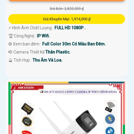
Giá Bán: 2,820,000 ₫
Giá Khuyến Mại: 1,974,000 ₫
️⚡ Hình Ành Chất Lượng :
FULL HD 1080P .
🏆 Công Nghệ :
IP Wifi.
❂ Xem ban đêm :
Full Color 30m Có Màu Ban Ðêm.
🎼️ Camera Thiết Kế
Thân Plastic.
️🔮 Tích Hợp :
Thu Âm Và Loa.