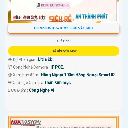
HIKVISION IDS-TCM403-BI SẮC NÉT
Giá Bán:
Giá Khuyến Mại:
👁 Độ Phân giải :
Ultra 2k .
🏆 Công Nghệ Camera :
IP POE.
🔴 Xem ban đêm :
Hồng Ngoại 100m Hồng Ngoại Smart IR.
👑 Cấu Tạo Camera
Thân Kim loại.
️₤ Ưu Điểm :
Công Nghệ AI.