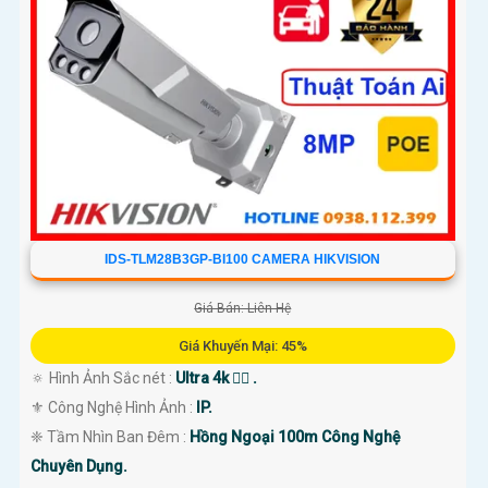
IDS-TLM28B3GP-BI100 CAMERA HIKVISION
Giá Bán: Liên Hệ
Giá Khuyến Mại: 45%
🔅 Hình Ảnh Sắc nét :
Ultra 4k 👍🏾 .
⚜️ Công Nghệ Hình Ảnh :
IP.
❈ Tầm Nhìn Ban Đêm :
Hồng Ngoại 100m Công Nghệ
Chuyên Dụng.