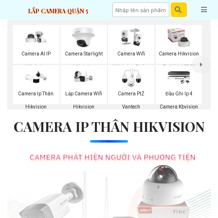
LẮP CAMERA QUẬN 5
Camera AI IP
Camera Starlight
Camera Wifi
Camera Hikvision
Hikvision
Hikvision
Hikvision Chống
Full Hd 1080P
Trộm
Lắp Camera Wifi
Camera Ip Thân
Camera PtZ
Đầu Ghi Ip 4
Hikvision
Hikvision
Vantech
Camera Kbvision
CAMERA IP THÂN HIKVISION