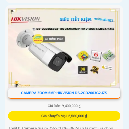
CAMERA ZOOM 6MP HIKVISION DS-2CD2663G2-IZS
Giá Bán: 9,400,000 ₫
Giá Khuyến Mại: 6,580,000 ₫
Thiết bị Camera Giá rẻ DS-2CD2663G2-IZS là một lựa chọn