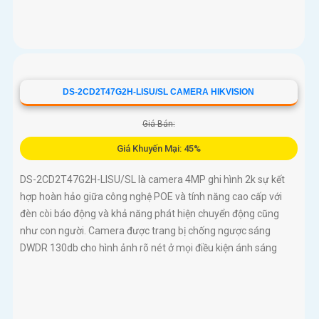
DS-2CD2T47G2H-LISU/SL CAMERA HIKVISION
Giá Bán:
Giá Khuyến Mại: 45%
DS-2CD2T47G2H-LISU/SL là camera 4MP ghi hình 2k sự kết
hợp hoàn hảo giữa công nghệ POE và tính năng cao cấp với
đèn còi báo động và khả năng phát hiện chuyển động cũng
như con người. Camera được trang bị chống ngược sáng
DWDR 130db cho hình ảnh rõ nét ở mọi điều kiện ánh sáng