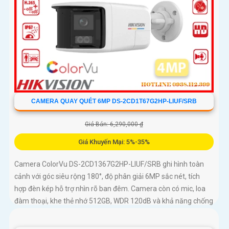
CAMERA QUAY QUÉT 6MP DS-2CD1T67G2HP-LIUF/SRB
Giá Bán: 6,290,000 ₫
Giá Khuyến Mại: 5%-35%
Camera ColorVu DS-2CD1367G2HP-LIUF/SRB ghi hình toàn
cảnh với góc siêu rộng 180°, độ phân giải 6MP sắc nét, tích
hợp đèn kép hỗ trợ nhìn rõ ban đêm. Camera còn có mic, loa
đàm thoại, khe thẻ nhớ 512GB, WDR 120dB và khả năng chống
báo động giả bằng công nghệ phân tích hình ảnh thông minh