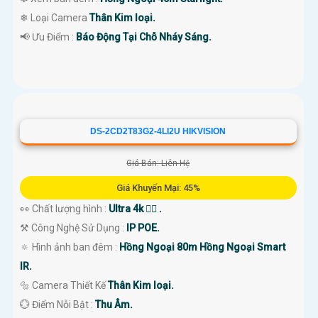
❄ Loại Camera
Thân Kim loại.
️📢 Ưu Điểm :
Báo Động Tại Chỗ Nháy Sáng.
DS-2CD2T83G2-4LI2U HIKVISION
Giá Bán: Liên Hệ
Giá Khuyến Mại: 45%
👀 Chất lượng hình :
Ultra 4k 👍🏾 .
⚒ Công Nghệ Sử Dụng :
IP POE.
🔅 Hình ảnh ban đêm :
Hồng Ngoại 80m Hồng Ngoại Smart
IR.
🔩 Camera Thiết Kế
Thân Kim loại.
️💮 Điểm Nỗi Bật :
Thu Âm.