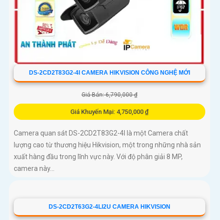
DS-2CD2T83G2-4I CAMERA HIKVISION CÔNG NGHỆ MỚI
Giá Bán: 6,790,000 ₫
Giá Khuyến Mại: 4,750,000 ₫
Camera quan sát DS-2CD2T83G2-4I là một Camera chất
lượng cao từ thương hiệu Hikvision, một trong những nhà sản
xuất hàng đầu trong lĩnh vực này. Với độ phân giải 8 MP,
camera này...
DS-2CD2T63G2-4LI2U CAMERA HIKVISION