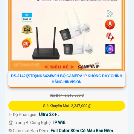
DS-J142I(STD)/NKS424W0H BỘ CAMERA IP KHÔNG DÂY CHÍNH
HÃNG HIKVISION
Giá Bán: 3,210,000 ₫
Giá Khuyến Mại: 2,247,000 ₫
✨ Độ Phân giải :
Ultra 2k + .
🏆 Trang Bị Công Nghệ :
IP Wifi.
❂ Giám sát Ban Đêm :
Full Color 30m Có Màu Ban Ðêm.