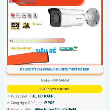
DS-2CD2T86G2-ISU/SL HIKVISION THIẾT KẾ ĐẸP
Giá Bán: 7,510,000 ₫
Giá Khuyến Mại: 30%
🔅 Độ sắc nét :
FULL HD 1080P .
⚛️ Công Nghệ Sử Dụng :
IP POE.
❃ Xem ban đêm :
Hồng Ngoại 40m Starlight.