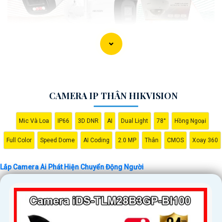
CAMERA IP THÂN HIKVISION
Mic Và Loa
IP66
3D DNR
AI
Dual Light
78°
Hồng Ngoại
'
Full Color
Speed Dome
AI Coding
2.0 MP
Thân
CMOS
Xoay 360
Lắp Camera Ai Phát Hiện Chuyển Động Người