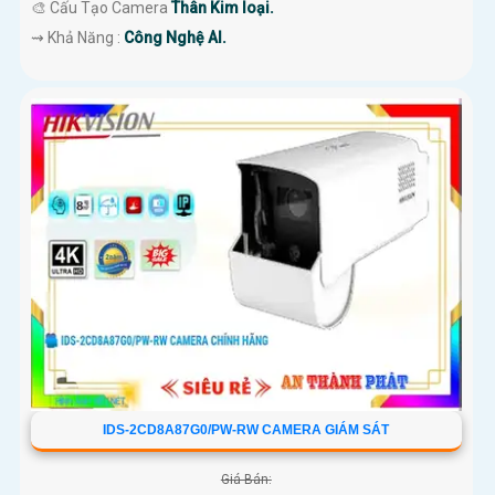
🎨 Cấu Tạo Camera
Thân Kim loại.
️⇝ Khả Năng :
Công Nghệ AI.
IDS-2CD8A87G0/PW-RW CAMERA GIÁM SÁT
Giá Bán: