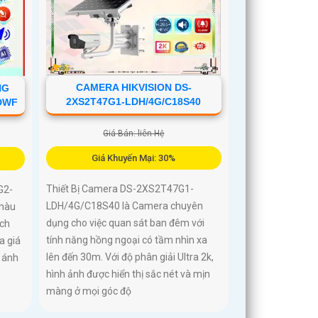
CAMERA HIKVISION DS-
NG
2XS2T47G1-LDH/4G/C18S40
IDWF
Giá Bán: liên Hệ
Giá Khuyến Mại: 30%
Thiết Bị Camera DS-2XS2T47G1-
G2-
LDH/4G/C18S40 là Camera chuyên
 màu
dụng cho việc quan sát ban đêm với
ích
tính năng hồng ngoại có tầm nhìn xa
a giá
lên đến 30m. Với độ phân giải Ultra 2k,
 ánh
hình ảnh được hiển thị sắc nét và mịn
màng ở mọi góc độ