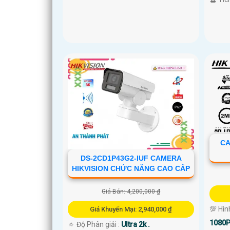
CA
DS-2CD1P43G2-IUF CAMERA
HIKVISION CHỨC NĂNG CAO CẤP
Giá Bán: 4,200,000 ₫
💯 Hìn
Giá Khuyến Mại: 2,940,000 ₫
1080P
🔅 Độ Phân giải :
Ultra 2k .