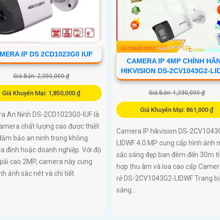
MERA IP DS 2CD1023G0 IUF
CAMERA IP 4MP CHÍNH HÃ
HIKVISION DS-2CV1043G2-L
Giá Bán: 2,050,000 ₫
Giá Bán: 1,230,000 ₫
Giá Khuyến Mại: 1,850,000 ₫
Giá Khuyến Mại: 861,000 ₫
a An Ninh DS-2CD1023G0-IUF là
amera chất lượng cao được thiết
Camera IP hikvision DS-2CV1043
 đảm bảo an ninh trong không
LIDWF 4.0 MP cung cấp hình ảnh
ia đình hoặc doanh nghiệp. Với độ
sắc sáng đẹp ban đêm đến 30m t
giải cao 2MP, camera này cung
hợp thu âm và loa cao cấp Camer
nh ảnh sắc nét và chi tiết
rẻ DS-2CV1043G2-LIDWF Trang bị
sáng...