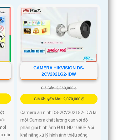
CAMERA HIKVISION DS-
2CV2021G2-IDW
Giá Bán: 2,960,000 ₫
Giá Khuyến Mại: 2,070,000 ₫
ột
Camera an ninh DS-2CV2021G2-IDW là
với
một Camera chất lượng cao với độ
mới
phân giải hình ảnh FULL HD 1080P. Với
o dõi
khả năng xử lý hình ảnh thiếu sáng,