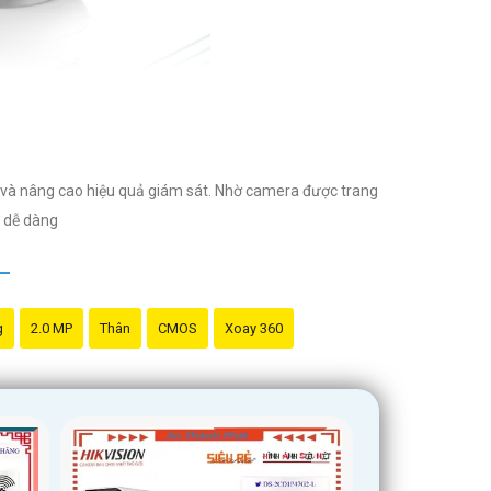
t và nâng cao hiệu quả giám sát. Nhờ camera được trang
m dễ dàng
g
2.0 MP
Thân
CMOS
Xoay 360