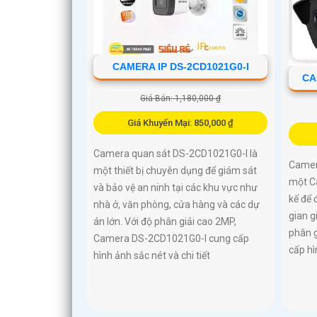
CAMERA IP DS-2CD1021G0-I
CA
Giá Bán: 1,180,000 ₫
Giá Khuyến Mại: 850,000 ₫
Camera quan sát DS-2CD1021G0-I là
Camer
một thiết bị chuyên dụng để giám sát
một C
và bảo vệ an ninh tại các khu vực như
kế để
nhà ở, văn phòng, cửa hàng và các dự
gian g
án lớn. Với độ phân giải cao 2MP,
phân 
Camera DS-2CD1021G0-I cung cấp
cấp hì
hình ảnh sắc nét và chi tiết