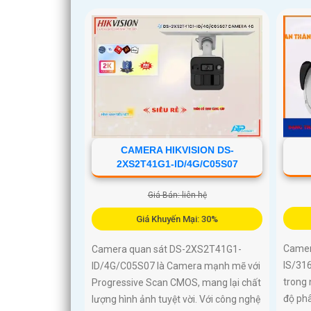
CAMERA HIKVISION DS-
2XS2T41G1-ID/4G/C05S07
Giá Bán: liên hệ
Giá Khuyến Mại: 30%
Camer
Camera quan sát DS-2XS2T41G1-
IS/31
ID/4G/C05S07 là Camera mạnh mẽ với
trong 
Progressive Scan CMOS, mang lại chất
độ phâ
lượng hình ảnh tuyệt vời. Với công nghệ