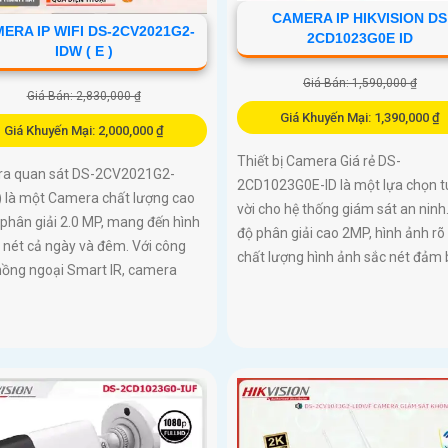
CAMERA IP HIKVISION DS
ERA IP WIFI DS-2CV2021G2-
2CD1023G0E ID
IDW ( E )
Giá Bán: 1,590,000 ₫
Giá Bán: 2,830,000 ₫
Giá Khuyến Mại: 1,390,000 ₫
Giá Khuyến Mại: 2,000,000 ₫
Thiết bị Camera Giá rẻ DS-
a quan sát DS-2CV2021G2-
2CD1023G0E-ID là một lựa chọn t
) là một Camera chất lượng cao
vời cho hệ thống giám sát an ninh.
 phân giải 2.0 MP, mang đến hình
độ phân giải cao 2MP, hình ảnh rõ 
 nét cả ngày và đêm. Với công
chất lượng hình ảnh sắc nét đảm
hồng ngoại Smart IR, camera