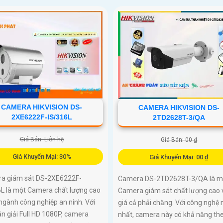
CAMERA HIKVISION DS-
CAMERA HIKVISION DS-
2XE6222F-IS/316L
2TD2628T-3/QA
Giá Bán: Liên hệ
Giá Bán: 00 ₫
Giá Khuyến Mại: 30%
Giá Khuyến Mại: 00 ₫
a giám sát DS-2XE6222F-
Camera DS-2TD2628T-3/QA là m
6L là một Camera chất lượng cao
Camera giám sát chất lượng cao 
ngành công nghiệp an ninh. Với
giá cả phải chăng. Với công nghệ 
n giải Full HD 1080P, camera
nhất, camera này có khả năng the