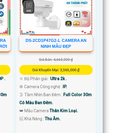
ERA
DS-2CD1P47G2-L CAMERA AN
TRỜI
NINH MẪU ĐẸP
Giá Bán: 4,660,000 ₫
Giá Khuyến Mại: 3,565,000 ₫
P .
🔆 Độ Phân giải :
Ultra 2k .
⚙ Camera Công nghệ :
IP.
 30m
🌛 Tầm Nhìn Ban Đêm :
Full Color 30m
Có Màu Ban Đêm.
👑 Mẫu Camera
Thân Kim Loại.
️🆑 Khả Năng :
Thu Âm.