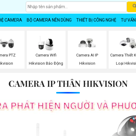
HỆ CAMERA
BỘ CAMERA NÊN DÙNG
THIẾT BỊ CÔNG NGHỆ
TƯ VẤN
mera PTZ
Camera Wifi
Camera AI IP
Camera Thiết 
ikvision
Hikvision Báo Động
Hikvision
Loại Hikvis
CAMERA IP THÂN HIKVISION