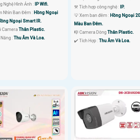
g Nghệ Hình Ảnh :
IP Wifi.
⚒ Tích hợp công nghệ :
IP.
m Nhìn Ban Đêm :
Hồng Ngoại
💡 Xem ban đêm :
Hồng Ngoại 2
ồng Ngoại Smart IR.
Màu Ban Ðêm.
ại Camera
Thân Plastic.
🎼️ Camera Dòng
Thân Plastic.
 Năng :
Thu Âm Và Loa.
️✔️ Tích Hợp :
Thu Âm Và Loa.