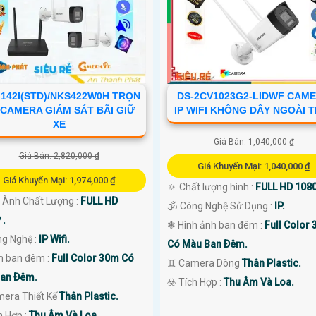
J142I(STD)/NKS422W0H TRỌN
DS-2CV1023G2-LIDWF CAM
 CAMERA GIÁM SÁT BÃI GIỮ
IP WIFI KHÔNG DÂY NGOÀI 
XE
Giá Bán: 1,040,000 ₫
Giá Bán: 2,820,000 ₫
Giá Khuyến Mại: 1,040,000 ₫
Giá Khuyến Mại: 1,974,000 ₫
🔅 Chất lượng hình :
FULL HD 1080
h Ành Chất Lượng :
FULL HD
🕉️ Công Nghệ Sử Dụng :
IP.
 .
❃ Hình ảnh ban đêm :
Full Color
ng Nghệ :
IP Wifi.
Có Màu Ban Ðêm.
 ban đêm :
Full Color 30m Có
♊ Camera Dòng
Thân Plastic.
an Ðêm.
️☣️ Tích Hợp :
Thu Âm Và Loa.
mera Thiết Kế
Thân Plastic.
ch Hợp :
Thu Âm Và Loa.