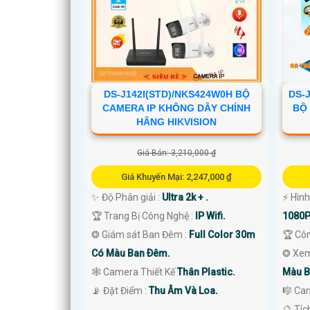
DS-J142I(STD)/NKS424W0H BỘ
DS-
CAMERA IP KHÔNG DÂY CHÍNH
BỘ
HÃNG HIKVISION
Giá Bán: 3,210,000 ₫
Giá Khuyến Mại: 2,247,000 ₫
✨ Độ Phân giải :
Ultra 2k + .
️⚡ Hìn
'
🏆 Trang Bị Công Nghệ :
IP Wifi.
1080P
❂ Giám sát Ban Đêm :
Full Color 30m
🏆 Cô
Có Màu Ban Ðêm.
❂ Xem
🕸️ Camera Thiết Kế
Thân Plastic.
Màu B
️📡 Đặt Điểm :
Thu Âm Và Loa.
🎼️ Ca
️🔮 Tí