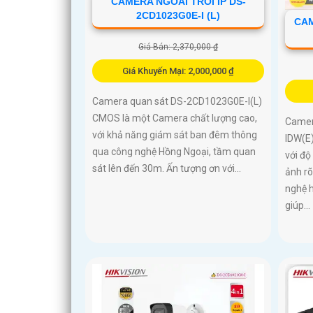
CAMERA NGOAI TROI IP DS-
2CD1023G0E-I (L)
CAM
Giá Bán: 2,370,000 ₫
Giá Khuyến Mại: 2,000,000 ₫
Camera quan sát DS-2CD1023G0E-I(L)
CMOS là một Camera chất lượng cao,
Camer
với khả năng giám sát ban đêm thông
IDW(E
qua công nghệ Hồng Ngoại, tầm quan
với độ
sát lên đến 30m. Ấn tượng ơn với...
ảnh rõ
nghệ 
giúp...