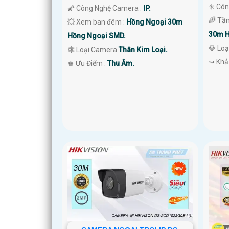
✳️ Côn
🌠 Công Nghệ Camera :
IP.
🌈 Tầ
💥 Xem ban đêm :
Hồng Ngoại 30m
30m H
Hồng Ngoại SMD.
💎 Lo
🕸️ Loại Camera
Thân Kim Loại.
️⇝ Khả
️♚ Ưu Điểm :
Thu Âm.