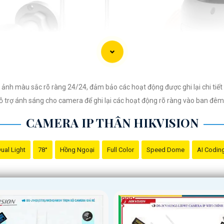
 ảnh màu sắc rõ ràng 24/24, đảm bảo các hoạt động được ghi lại chi tiế
hỗ trợ ánh sáng cho camera để ghi lại các hoạt động rõ ràng vào ban đê
CAMERA IP THÂN HIKVISION
ual Light
78°
Hồng Ngoại
Full Color
Speed Dome
AI Codin