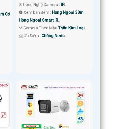
✳️ Công Nghệ Camera :
IP.
🌚 Xem ban đêm :
Hồng Ngoại 30m
0m Có
Hồng Ngoại Smart IR.
⚒ Camera Theo Mẫu
Thân Kim Loại.
️🆑 Ưu Điểm :
Chống Nước.