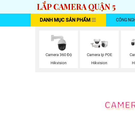
LẮP CAMERA QUẬN 5
DANH MỤC SẢN PHẨM
CÔNG NG
Camera 360 Độ
Camera Ip POE
Ca
Hikvision
Hikvision
H