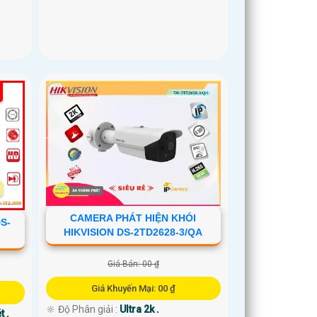
CAMERA PHÁT HIỆN KHÓI
S-
HIKVISION DS-2TD2628-3/QA
Giá Bán: 00 ₫
Giá Khuyến Mại: 00 ₫
🔆 Độ Phân giải :
Ultra 2k .
t .