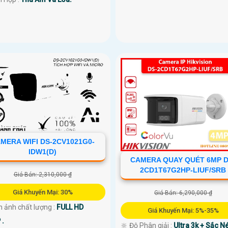
MERA WIFI DS-2CV1021G0-
IDW1(D)
CAMERA QUAY QUÉT 6MP D
2CD1T67G2HP-LIUF/SRB
Giá Bán: 2,310,000 ₫
Giá Khuyến Mại: 30%
Giá Bán: 6,290,000 ₫
h ảnh chất lượng :
FULL HD
Giá Khuyến Mại: 5%-35%
 .
🔆 Độ Phân giải :
Ultra 3k + Sắc Né