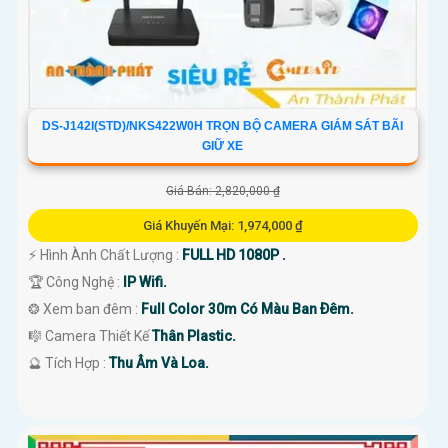
DS-J142I(STD)/NKS422W0H TRỌN BỘ CAMERA GIÁM SÁT BÃI
GIỮ XE
Giá Bán: 2,820,000 ₫
Giá Khuyến Mại: 1,974,000 ₫
️⚡ Hình Ành Chất Lượng :
FULL HD 1080P .
🏆 Công Nghệ :
IP Wifi.
❂ Xem ban đêm :
Full Color 30m Có Màu Ban Ðêm.
🎼️ Camera Thiết Kế
Thân Plastic.
️🔮 Tích Hợp :
Thu Âm Và Loa.