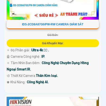
IDS-2CD8A87G0/PW-RW CAMERA GIÁM SÁT
Giá Bán:
Giá Khuyến Mại:
🔅 Độ Phân giải :
Ultra 4k 👍🏾 .
🤖️ Camera Công nghệ :
IP.
🔅 Tầm Nhìn Ban Đêm :
Công Nghệ Chuyên Dụng Hồng
Ngoại Smart IR.
🎨 Thiết Kế Camera
Thân Kim loại.
️♚ Khả Năng :
Công Nghệ AI.