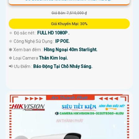
Giá Bán: 7,510,000 ₫
Giá Khuyến Mại: 30%
🔅 Độ sắc nét :
FULL HD 1080P .
⚛️ Công Nghệ Sử Dụng :
IP POE.
❃ Xem ban đêm :
Hồng Ngoại 40m Starlight.
❄ Loại Camera
Thân Kim loại.
️📢 Ưu Điểm :
Báo Động Tại Chỗ Nháy Sáng.