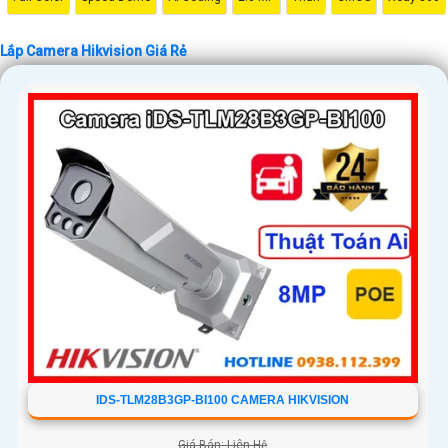
Nơi mua Camera Hikvision giá rẻ
Nếu bạn quan tâm đến việc lắp Camera Hikvision với giá ưu đãi, hãy đến
Lắp Camera Hikvision Giá Rẻ
ngay cửa hàng chuyên cung cấp sản phẩm an ninh uy tín. Với đội ngũ
nhân viên chuyên nghiệp, bạn sẽ được tư vấn cụ thể về sản phẩm phù
hợp với nhu cầu của mình.
Kết luận
Camera Hikvision không chỉ mang đến sự an toàn và bảo vệ cho ngôi
nhà hoặc doanh nghiệp của bạn, mà còn là lựa chọn thông minh với giá
cả phải chăng và hình ảnh chất lượng sắc nét. Hãy đầu tư vào an ninh và
yên tâm hơn với Camera Hikvision!
Hy vọng rằng bài viết giới thiệu trên sẽ giúp bạn thu hút được khách
hàng quan tâm đến sản phẩm Camera Hikvision giá rẻ và chất lượng.
IDS-TLM28B3GP-BI100 CAMERA HIKVISION
Giá Bán: Liên Hệ