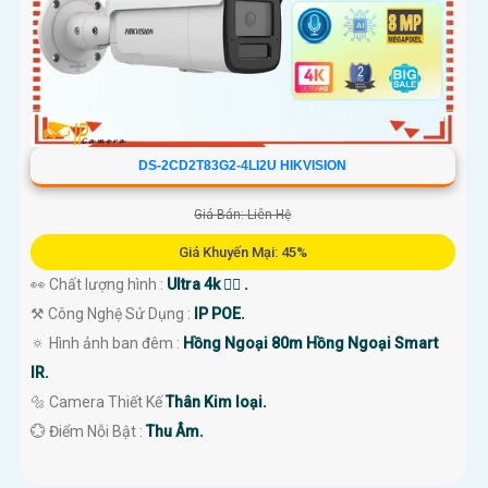
DS-2CD2T83G2-4LI2U HIKVISION
Giá Bán: Liên Hệ
Giá Khuyến Mại: 45%
👀 Chất lượng hình :
Ultra 4k 👍🏾 .
⚒ Công Nghệ Sử Dụng :
IP POE.
🔅 Hình ảnh ban đêm :
Hồng Ngoại 80m Hồng Ngoại Smart
IR.
🔩 Camera Thiết Kế
Thân Kim loại.
️💮 Điểm Nỗi Bật :
Thu Âm.