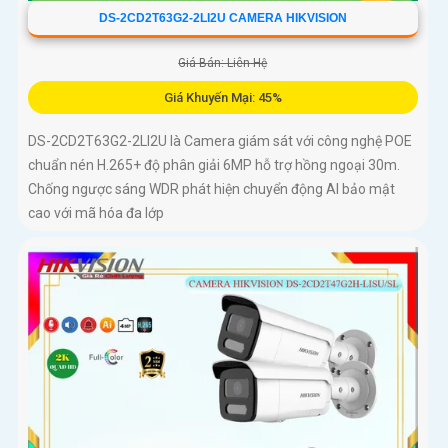
DS-2CD2T63G2-2LI2U CAMERA HIKVISION
Giá Bán: Liên Hệ
Giá Khuyến Mại: 45%
DS-2CD2T63G2-2LI2U là Camera giám sát với công nghệ POE
chuẩn nén H.265+ độ phân giải 6MP hỗ trợ hồng ngoại 30m.
Chống ngược sáng WDR phát hiện chuyển động AI bảo mật
cao với mã hóa đa lớp