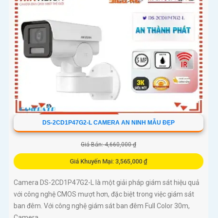
DS-2CD1P47G2-L CAMERA AN NINH MẪU ĐẸP
Giá Bán: 4,660,000 ₫
Giá Khuyến Mại: 3,565,000 ₫
Camera DS-2CD1P47G2-L là một giải pháp giám sát hiệu quả
với công nghệ CMOS mượt hơn, đặc biệt trong việc giám sát
ban đêm. Với công nghệ giám sát ban đêm Full Color 30m,
Camera...