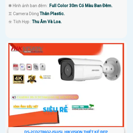
❃ Hình ảnh ban đêm :
Full Color 30m Có Màu Ban Ðêm.
♊ Camera Dòng
Thân Plastic.
️☣️ Tích Hợp :
Thu Âm Và Loa.
DS-2CD2T86G2-ISU/SL HIKVISION THIẾT KẾ ĐẸP