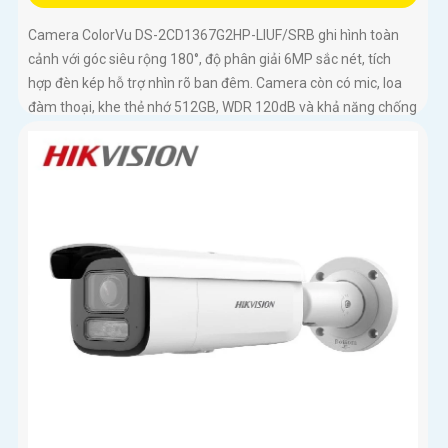
Camera ColorVu DS-2CD1367G2HP-LIUF/SRB ghi hình toàn
cảnh với góc siêu rộng 180°, độ phân giải 6MP sắc nét, tích
hợp đèn kép hỗ trợ nhìn rõ ban đêm. Camera còn có mic, loa
đàm thoại, khe thẻ nhớ 512GB, WDR 120dB và khả năng chống
báo động giả bằng công nghệ phân tích hình ảnh thông minh