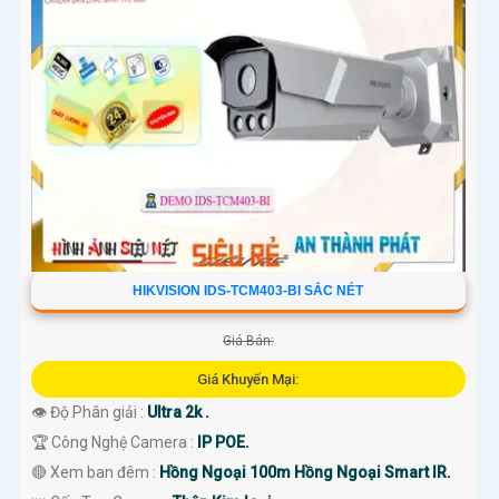
HIKVISION IDS-TCM403-BI SẮC NÉT
Giá Bán:
Giá Khuyến Mại:
👁 Độ Phân giải :
Ultra 2k .
🏆 Công Nghệ Camera :
IP POE.
🔴 Xem ban đêm :
Hồng Ngoại 100m Hồng Ngoại Smart IR.