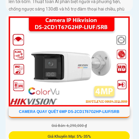
lên tới 60m. Thuật toán AI phân biệt người và phương tiện,
chống ngược sáng 130dB và hỗ trợ đàm thoại hai chiều, phù
hợp giám sát ngoài trời chống nước IP67
CAMERA QUAY QUÉT 6MP DS-2CD1T67G2HP-LIUF/SRB
Giá Bán: 6,290,000 ₫
Giá Khuyến Mại: 5%-35%