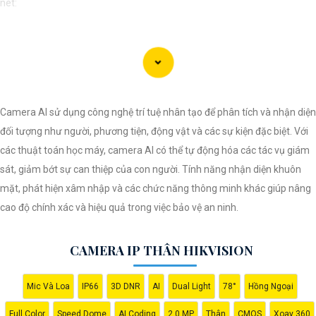
nét:
Lắp Camera Hikvision - Giải pháp an ninh hoàn hảo
Bạn đang tìm kiếm giải pháp an ninh hiệu quả và chi phí phải chăng cho
ngôi nhà hoặc doanh nghiệp của mình? Hãy cân nhắc lắp đặt Camera
Hikvision, giải pháp hàng đầu trong lĩnh vực an ninh và giám sát. Với
Camera AI sử dụng công nghệ trí tuệ nhân tạo để phân tích và nhận diện
chất lượng hình ảnh sắc nét và giá cả phải chăng, Camera Hikvision là
đối tượng như người, phương tiện, động vật và các sự kiện đặc biệt. Với
sự lựa chọn lý tưởng cho việc bảo vệ tài sản và an ninh cho mọi người.
các thuật toán học máy, camera AI có thể tự động hóa các tác vụ giám
Tại sao chọn Camera Hikvision?
sát, giảm bớt sự can thiệp của con người. Tính năng nhận diện khuôn
- Chất lượng hình ảnh: Camera Hikvision mang đến hình ảnh chất lượng
mặt, phát hiện xâm nhập và các chức năng thông minh khác giúp nâng
cao, sắc nét và rõ ràng. Bạn sẽ không bỏ lỡ bất kỳ chi tiết nào trong quá
cao độ chính xác và hiệu quả trong việc bảo vệ an ninh.
trình giám sát. - Giá cả phải chăng: Mặc dù chất lượng vượt trội, Camera
Hikvision vẫn
tin tưởng
mức giá hợp lý, phù hợp với nhu cầu và túi tiền
CAMERA IP THÂN HIKVISION
của mọi người.
- Dễ sử dụng: Camera Hikvision được thiết kế đơn giản và dễ sử dụng,
Mic Và Loa
IP66
3D DNR
AI
Dual Light
78°
Hồng Ngoại
giúp bạn dễ dàng cài đặt và vận hành mà không cần kỹ năng chuyên
môn.
Full Color
Speed Dome
AI Coding
2.0 MP
Thân
CMOS
Xoay 360