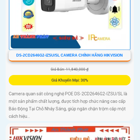
DS-2CD2646G2-IZSU/SL CAMERA CHÍNH HÃNG HIKVISION
Giá Bán: 11,840,000 ₫
Giá Khuyến Mại: 30%
Camera quan sát công nghệ POE DS-2CD2646G2-IZSU/SL là
một sản phẩm chất lượng, được tích hợp chức năng cao cấp
Báo Động Tại Chỗ Nháy Sáng, giúp ngăn chặn trộm cắp một
cách hiệu...