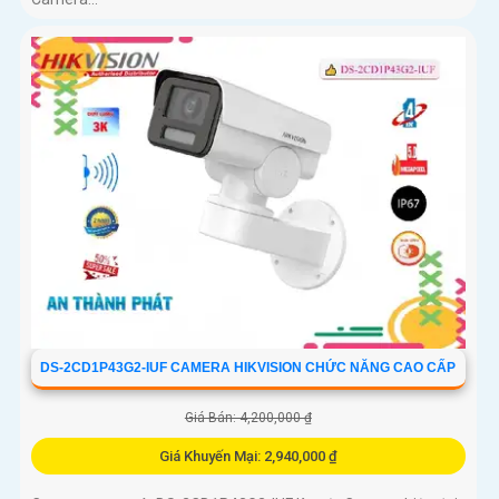
DS-2CD1P43G2-IUF CAMERA HIKVISION CHỨC NĂNG CAO CẤP
Giá Bán: 4,200,000 ₫
Giá Khuyến Mại: 2,940,000 ₫