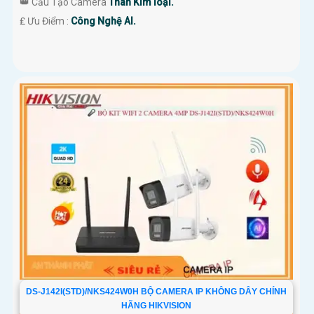
👑 Cấu Tạo Camera
Thân Kim loại.
️₤ Ưu Điểm :
Công Nghệ AI.
DS-J142I(STD)/NKS424W0H BỘ CAMERA IP KHÔNG DÂY CHÍNH
HÃNG HIKVISION