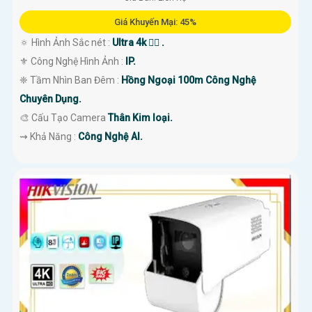
Giá Khuyến Mại: 45%
🔅 Hình Ảnh Sắc nét :
Ultra 4k 👍🏾 .
⚜️ Công Nghệ Hình Ảnh :
IP.
'
❈ Tầm Nhìn Ban Đêm :
Hồng Ngoại 100m Công Nghệ
Chuyên Dụng.
🎨 Cấu Tạo Camera
Thân Kim loại.
️⇝ Khả Năng :
Công Nghệ AI.