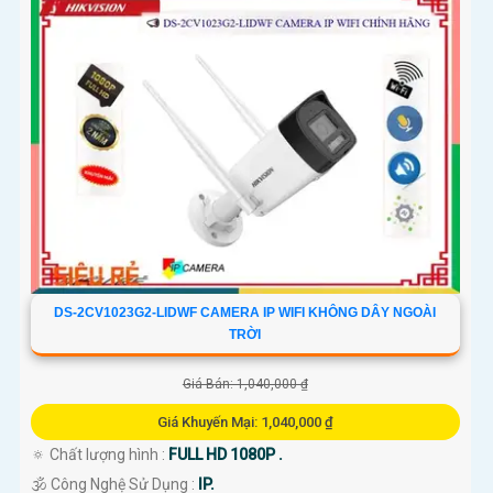
DS-2CV1023G2-LIDWF CAMERA IP WIFI KHÔNG DÂY NGOÀI
TRỜI
Giá Bán: 1,040,000 ₫
Giá Khuyến Mại: 1,040,000 ₫
🔅 Chất lượng hình :
FULL HD 1080P .
🕉️ Công Nghệ Sử Dụng :
IP.