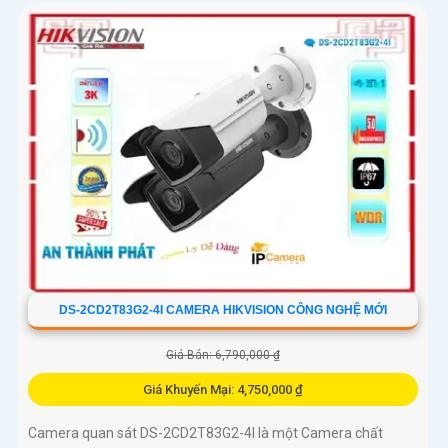
DS-2CD2T83G2-4I CAMERA HIKVISION CÔNG NGHỆ MỚI
Giá Bán: 6,790,000 ₫
Giá Khuyến Mại: 4,750,000 ₫
Camera quan sát DS-2CD2T83G2-4I là một Camera chất