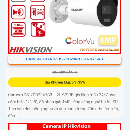
CAMERA THÂN IP DS-2CD2047G3-LI2UY/SRB
Giá Bán: Liên Hệ
Giá Khuyến Mại: 5%-35%
Camera DS-2CD2047G3-LI2UY/SRB ghi hình màu 24/7 nhờ
cảm biến 1/1. 8", độ phân giải 4MP cùng công nghệ HikAI-ISP.
Tích hợp đèn hồng ngoại và ánh sáng trắng 40m, thu âm kép,
đàm...