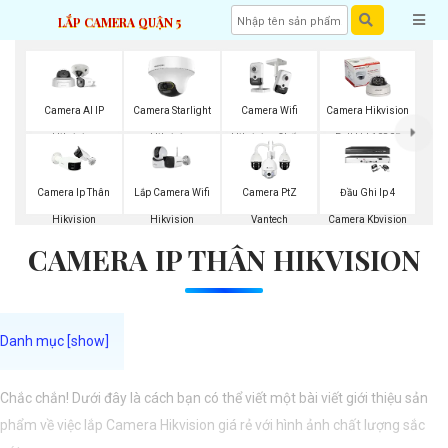
LẮP CAMERA QUẬN 5
Camera AI IP
Camera Starlight
Camera Wifi
Camera Hikvision
Hikvision
Hikvision
Hikvision Chống
Full Hd 1080P
Trộm
Lắp Camera Wifi
Camera Ip Thân
Camera PtZ
Đầu Ghi Ip 4
Hikvision
Hikvision
Vantech
Camera Kbvision
CAMERA IP THÂN HIKVISION
Chắc chắn! Dưới đây là cách bạn có thể viết một bài viết giới thiệu sản
phẩm về việc lắp Camera Hikvision giá rẻ với hình ảnh chất lượng sắc