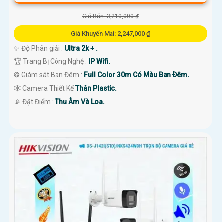
Giá Bán: 3,210,000 ₫
Giá Khuyến Mại: 2,247,000 ₫
✨ Độ Phân giải :
Ultra 2k + .
🏆 Trang Bị Công Nghệ :
IP Wifi.
❂ Giám sát Ban Đêm :
Full Color 30m Có Màu Ban Ðêm.
🕸️ Camera Thiết Kế
Thân Plastic.
️📡 Đặt Điểm :
Thu Âm Và Loa.