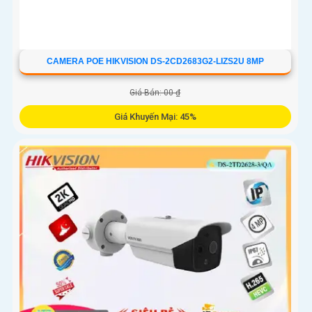
CAMERA POE HIKVISION DS-2CD2683G2-LIZS2U 8MP
Giá Bán: 00 ₫
Giá Khuyến Mại: 45%
Camera An Ninh DS-2CD2683G2-LIZS2U tích hợp chức năng
Thu Âm và Phát hiện chuyển động, Chống Ngược Sáng DWDR
150db, hình ảnh rõ dù ở đâu, dành cho các công trình chuyên
dụng. Công nghệ H.265+/H