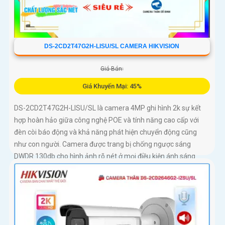
DS-2CD2T47G2H-LISU/SL CAMERA HIKVISION
Giá Bán:
Giá Khuyến Mại: 45%
DS-2CD2T47G2H-LISU/SL là camera 4MP ghi hình 2k sự kết
hợp hoàn hảo giữa công nghệ POE và tính năng cao cấp với
đèn còi báo động và khả năng phát hiện chuyển động cũng
như con người. Camera được trang bị chống ngược sáng
DWDR 130db cho hình ảnh rõ nét ở mọi điều kiện ánh sáng