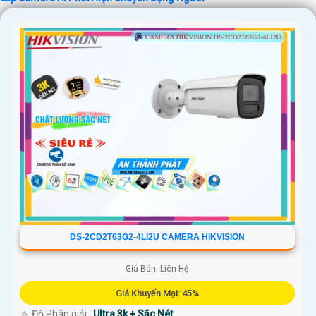
DS-2CD2T63G2-4LI2U CAMERA HIKVISION
Giá Bán: Liên Hệ
Giá Khuyến Mại: 45%
🔅 Độ Phân giải :
Ultra 3k + Sắc Nét .