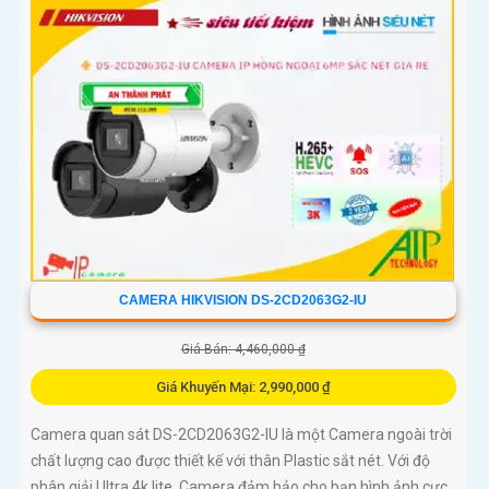
CAMERA HIKVISION DS-2CD2063G2-IU
Giá Bán: 4,460,000 ₫
Giá Khuyến Mại: 2,990,000 ₫
Camera quan sát DS-2CD2063G2-IU là một Camera ngoài trời
chất lượng cao được thiết kế với thân Plastic sắt nét. Với độ
phân giải Ultra 4k lite, Camera đảm bảo cho bạn hình ảnh cực