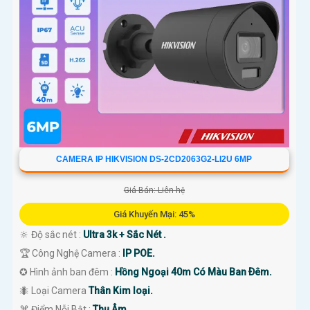
CAMERA IP HIKVISION DS-2CD2063G2-LI2U 6MP
Giá Bán: Liên hệ
Giá Khuyến Mại: 45%
🔆 Độ sắc nét :
Ultra 3k + Sắc Nét .
🏆 Công Nghệ Camera :
IP POE.
✪ Hình ảnh ban đêm :
Hồng Ngoại 40m Có Màu Ban Ðêm.
🐜 Loại Camera
Thân Kim loại.
️⌘ Điểm Nỗi Bật :
Thu Âm.