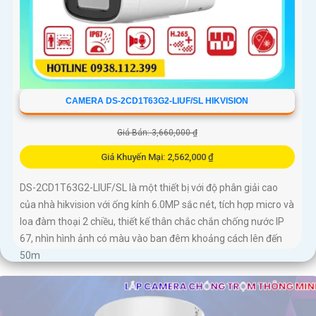
CAMERA DS-2CD1T63G2-LIUF/SL HIKVISION
Giá Bán: 3,660,000 ₫
Giá Khuyến Mại: 2,562,000 ₫
DS-2CD1T63G2-LIUF/SL là một thiết bị với độ phân giải cao
của nhà hikvision với ống kính 6.0MP sắc nét, tích hợp micro và
loa đàm thoại 2 chiều, thiết kế thân chắc chắn chống nước IP
67, nhìn hình ảnh có màu vào ban đêm khoảng cách lên đến
50m