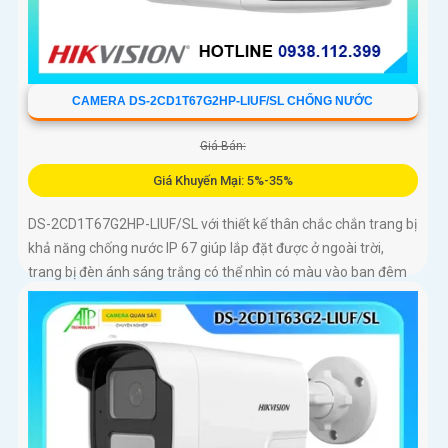
CAMERA DS-2CD1T67G2HP-LIUF/SL CHỐNG NƯỚC
Giá Bán:
Giá Khuyến Mại: 5%-35%
DS-2CD1T67G2HP-LIUF/SL với thiết kế thân chắc chắn trang bị
khả năng chống nước IP 67 giúp lắp đặt được ở ngoài trời,
trang bị đèn ánh sáng trắng có thể nhìn có màu vào ban đêm
với khoảng cách 30m, trang bị micro và loa giúp đàm thoại 2
chiều ấn tượng