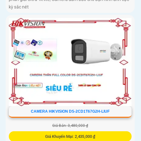
kỳ sắc nét
CAMERA HIKVISION DS-2CD1T67G2H-LIUF
Giá Bán: 3,480,000 ₫
Giá Khuyến Mại: 2,435,000 ₫