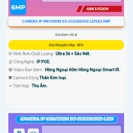
CAMERA IP HIKVISION DS-2CD2663G2-LIZS2U 6MP
Giá Bán: 00 ₫
Giá Khuyến Mại: 45%
💯 Hình Ành Chất Lượng :
Ultra 3k + Sắc Nét .
🕉️ Công Nghệ :
IP POE.
🔴 Video Ban Đêm :
Hồng Ngoại 60m Hồng Ngoại Smart IR.
🛡 Camera Dòng
Thân Kim loại.
️⇝ Tích Hợp :
Thu Âm.