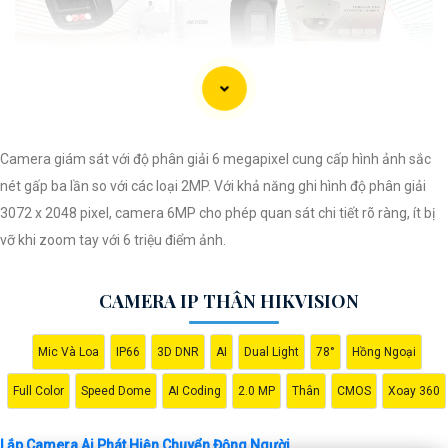
Camera giám sát với độ phân giải 6 megapixel cung cấp hình ảnh sắc
nét gấp ba lần so với các loại 2MP. Với khả năng ghi hình độ phân giải
3072 x 2048 pixel, camera 6MP cho phép quan sát chi tiết rõ ràng, ít bị
vỡ khi zoom tay với 6 triệu điểm ảnh.
'
CAMERA IP THÂN HIKVISION
Mic Và Loa
IP66
3D DNR
AI
Dual Light
78°
Hồng Ngoại
Full Color
Speed Dome
AI Coding
2.0 MP
Thân
CMOS
Xoay 360
Lắp Camera Ai Phát Hiện Chuyển Động Người