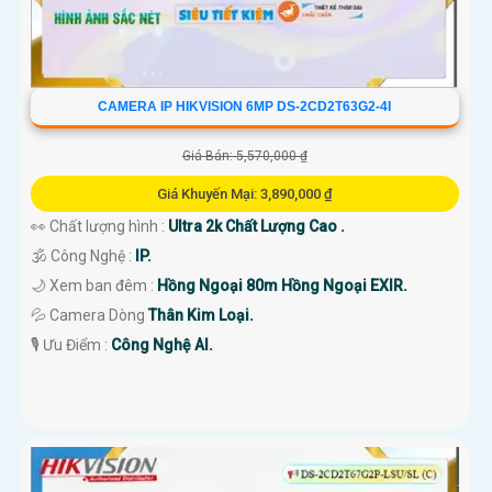
CAMERA IP HIKVISION 6MP DS-2CD2T63G2-4I
Giá Bán: 5,570,000 ₫
Giá Khuyến Mại: 3,890,000 ₫
👀 Chất lượng hình :
Ultra 2k Chất Lượng Cao .
🕉️ Công Nghệ :
IP.
🌙 Xem ban đêm :
Hồng Ngoại 80m Hồng Ngoại EXIR.
💦 Camera Dòng
Thân Kim Loại.
️🎙 Ưu Điểm :
Công Nghệ AI.