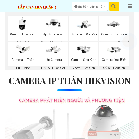
LẮP CAMERA QUẬN 5
Camera Hikvision
Lắp Camera Wifi
Camera IP ColorVu
Camera Hikvision
Ultra 2K
Full HD Hikvision
Ultra 4K
Camera Ip Thân
Lắp Camera
Camera Ống Kính
Camera Đọc Biển
Full Color
H.265+ Hikvision
Zoom Hikvision
Số Xe Hikvision
CAMERA IP THÂN HIKVISION
Hikvision