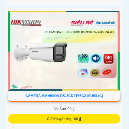
CAMERA HIKVISION DS-2CD2T66G2-ISU/SL(C)
Giá Bán: 00 ₫
Giá Khuyến Mại: 00 ₫