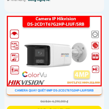
CAMERA QUAY QUÉT 6MP DS-2CD1T67G2HP-LIUF/SRB
Giá Bán: 6,290,000 ₫