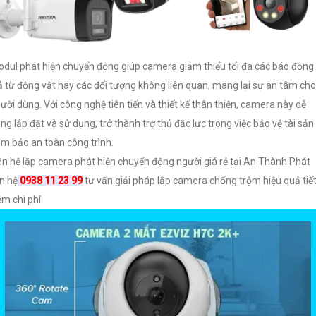
dul phát hiện chuyển động giúp camera giảm thiểu tối đa các báo động
ả từ động vật hay các đối tượng không liên quan, mang lại sự an tâm cho
ười dùng. Với công nghệ tiên tiến và thiết kế thân thiện, camera này dễ
ng lắp đặt và sử dụng, trở thành trợ thủ đắc lực trong việc bảo vệ tài sản
m bảo an toàn công trình.
ên hệ lắp camera phát hiện chuyển động người giá rẻ tại An Thành Phát
ên hệ
0938 11 23 99
tư vấn giải pháp lắp camera chống trộm hiệu quả tiế
ệm chi phí