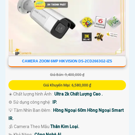
CAMERA ZOOM 6MP HIKVISION DS-2CD2663G2-IZS
Giá Bán: 9,400,000 ₫
Giá Khuyến Mại: 6,580,000 ₫
☀️ Chất lượng hình Ảnh :
Ultra 2k Chất Lượng Cao .
⚙ Sử dụng công nghệ :
IP.
💡 Tầm Nhìn Ban Đêm :
Hồng Ngoại 60m Hồng Ngoại Smart
IR.
🕉️ Camera Theo Mẫu
Thân Kim Loại.
️💫 Khả Năng :
Công Nghệ AI.