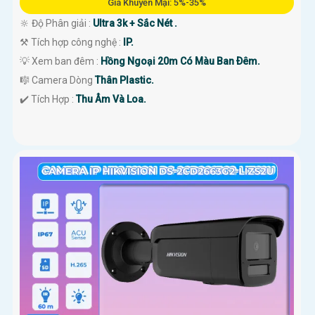
Giá Khuyến Mại: 5%-35%
🔆 Độ Phân giải :
Ultra 3k + Sắc Nét .
⚒ Tích hợp công nghệ :
IP.
💡 Xem ban đêm :
Hồng Ngoại 20m Có Màu Ban Ðêm.
🎼️ Camera Dòng
Thân Plastic.
️✔️ Tích Hợp :
Thu Âm Và Loa.