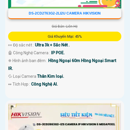
DS-2CD2T63G2-2LI2U CAMERA HIKVISION
Giá Bán: Liên Hệ
Giá Khuyến Mại: 45%
👀 Độ sắc nét :
Ultra 3k + Sắc Nét .
🤖️ Công Nghệ Camera :
IP POE.
❈ Hình ảnh ban đêm :
Hồng Ngoại 60m Hồng Ngoại Smart
IR.
💦 Loại Camera
Thân Kim loại.
️↭ Tích Hợp :
Công Nghệ AI.