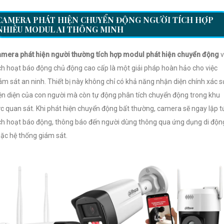
CAMERA PHÁT HIỆN CHUYỂN ĐỘNG NGƯỜI TÍCH HỢP
NHIỀU MODUL AI THÔNG MINH
mera phát hiện người thường tích hợp modul phát hiện chuyển động
ch hoạt báo động chủ động cao cấp là một giải pháp hoàn hảo cho việc
ám sát an ninh. Thiết bị này không chỉ có khả năng nhận diện chính xác s
ện diện của con người mà còn tự động phân tích chuyển động trong khu
c quan sát. Khi phát hiện chuyển động bất thường, camera sẽ ngay lập t
ch hoạt báo động, thông báo đến người dùng thông qua ứng dụng di độn
ặc hệ thống giám sát.