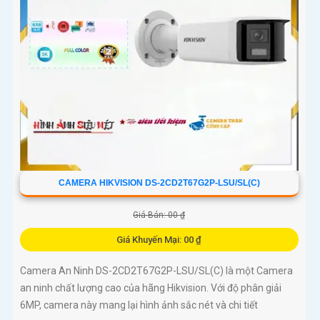
CAMERA HIKVISION DS-2CD2T67G2P-LSU/SL(C)
Giá Bán: 00 ₫
Giá Khuyến Mại: 00 ₫
Camera An Ninh DS-2CD2T67G2P-LSU/SL(C) là một Camera
an ninh chất lượng cao của hãng Hikvision. Với độ phân giải
6MP, camera này mang lại hình ảnh sắc nét và chi tiết