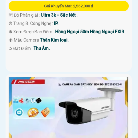
Giá Khuyến Mại: 2,562,000 ₫
🦉 Độ Phân giải :
Ultra 3k + Sắc Nét .
®️ Trang Bị Công Nghệ :
IP.
❃ Xem Được Ban Đêm :
Hồng Ngoại 50m Hồng Ngoại EXIR.
🐜 Mẫu Camera
Thân Kim loại.
️➲ Đặt Điểm :
Thu Âm.