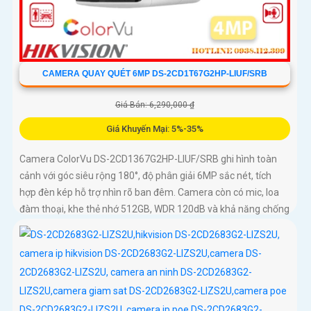
CAMERA QUAY QUÉT 6MP DS-2CD1T67G2HP-LIUF/SRB
Giá Bán: 6,290,000 ₫
Giá Khuyến Mại: 5%-35%
Camera ColorVu DS-2CD1367G2HP-LIUF/SRB ghi hình toàn
cảnh với góc siêu rộng 180°, độ phân giải 6MP sắc nét, tích
hợp đèn kép hỗ trợ nhìn rõ ban đêm. Camera còn có mic, loa
đàm thoại, khe thẻ nhớ 512GB, WDR 120dB và khả năng chống
báo động giả bằng công nghệ phân tích hình ảnh thông minh