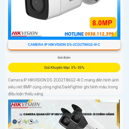
CAMERA IP HIKVISION DS-2CD2T86G2-4I C
Giá Bán:
Giá Khuyến Mại: 5%-35%
Camera IP HIKVISION DS-2CD2T86G2-4I C mang đến hình ảnh
siêu nét 8MP cùng công nghệ DarkFighter ghi hình màu trong
điều kiện thiếu sáng