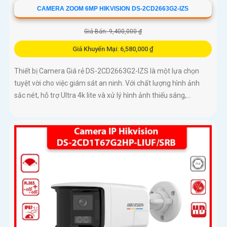
CAMERA ZOOM 6MP HIKVISION DS-2CD2663G2-IZS
Giá Bán: 9,400,000 ₫
Giá Khuyến Mại: 6,580,000 ₫
Thiết bị Camera Giá rẻ DS-2CD2663G2-IZS là một lựa chọn
tuyệt vời cho việc giám sát an ninh. Với chất lượng hình ảnh
sắc nét, hỗ trợ Ultra 4k lite và xử lý hình ảnh thiếu sáng,...