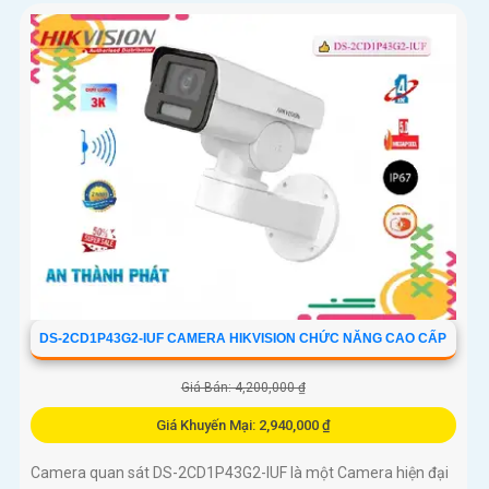
DS-2CD1P43G2-IUF CAMERA HIKVISION CHỨC NĂNG CAO CẤP
Giá Bán: 4,200,000 ₫
Giá Khuyến Mại: 2,940,000 ₫
Camera quan sát DS-2CD1P43G2-IUF là một Camera hiện đại