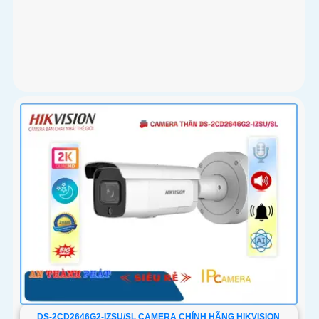
DS-2CD2646G2-IZSU/SL CAMERA CHÍNH HÃNG HIKVISION