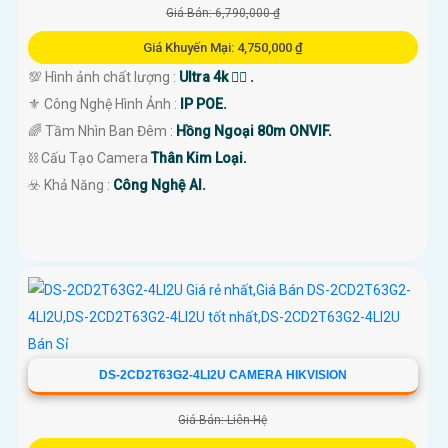
Giá Bán: 6,790,000 ₫
Giá Khuyến Mại: 4,750,000 ₫
💯 Hình ảnh chất lượng :
Ultra 4k 👍🏾 .
⚜️ Công Nghệ Hình Ảnh :
IP POE.
🌈 Tầm Nhìn Ban Đêm :
Hồng Ngoại 80m ONVIF.
⛓ Cấu Tạo Camera
Thân Kim Loại.
️☣️ Khả Năng :
Công Nghệ AI.
DS-2CD2T63G2-4LI2U CAMERA HIKVISION
Giá Bán: Liên Hệ