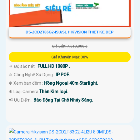
DS-2CD2T86G2-ISU/SL HIKVISION THIẾT KẾ ĐẸP
Giá Bán: 7,510,000 ₫
Giá Khuyến Mại: 30%
🔅 Độ sắc nét :
FULL HD 1080P .
⚛️ Công Nghệ Sử Dụng :
IP POE.
❃ Xem ban đêm :
Hồng Ngoại 40m Starlight.
❄ Loại Camera
Thân Kim loại.
️📢 Ưu Điểm :
Báo Động Tại Chỗ Nháy Sáng.