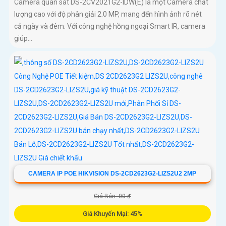
Camera quan sát DS-2CV2021G2-IDW(E) là một Camera chất
lượng cao với độ phân giải 2.0 MP, mang đến hình ảnh rõ nét
cả ngày và đêm. Với công nghệ hồng ngoại Smart IR, camera
giúp...
CAMERA IP POE HIKVISION DS-2CD2623G2-LIZS2U2 2MP
Giá Bán: 00 ₫
Giá Khuyến Mại: 45%