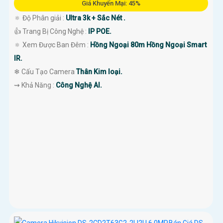
Giá Khuyến Mại: 45%
🔅 Độ Phân giải :
Ultra 3k + Sắc Nét .
👍 Trang Bị Công Nghệ :
IP POE.
🔅 Xem Được Ban Đêm :
Hồng Ngoại 80m Hồng Ngoại Smart
IR.
❄ Cấu Tạo Camera
Thân Kim loại.
️⇝ Khả Năng :
Công Nghệ AI.