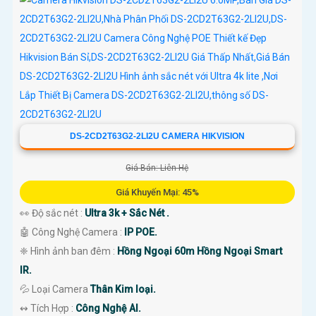
DS-2CD2T63G2-2LI2U CAMERA HIKVISION
Giá Bán: Liên Hệ
Giá Khuyến Mại: 45%
👀 Độ sắc nét :
Ultra 3k + Sắc Nét .
🤖️ Công Nghệ Camera :
IP POE.
❈ Hình ảnh ban đêm :
Hồng Ngoại 60m Hồng Ngoại Smart
IR.
💦 Loại Camera
Thân Kim loại.
️↭ Tích Hợp :
Công Nghệ AI.