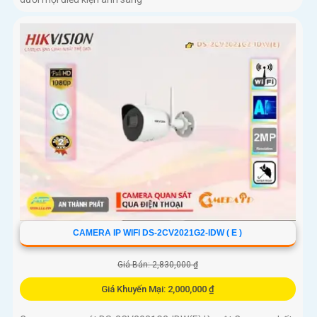
CAMERA IP WIFI DS-2CV2021G2-IDW ( E )
Giá Bán: 2,830,000 ₫
Giá Khuyến Mại: 2,000,000 ₫