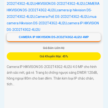
CAMERA IP HIKVISION DS-2CD2T43G2-4LI2U 4MP
Giá Bán: Liên Hệ
Giá Khuyến Mại: 45%
Camera IP HIKVISON DS-2CD2T43G2-4LI2U 4.0 MP cho hình
ảnh sắc nét, giá rẻ. Trang bị chống ngược sáng DWDR 120dB,
hồng ngoại 80m cho ban đêm. Thân kim loại IP chắc chắn,
tích...