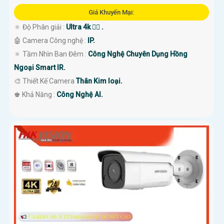
Giá Khuyến Mại:
🔅 Độ Phân giải :
Ultra 4k 👍🏾 .
🤖️ Camera Công nghệ :
IP.
🔅 Tầm Nhìn Ban Đêm :
Công Nghệ Chuyên Dụng Hồng
Ngoại Smart IR.
🎨 Thiết Kế Camera
Thân Kim loại.
️♚ Khả Năng :
Công Nghệ AI.