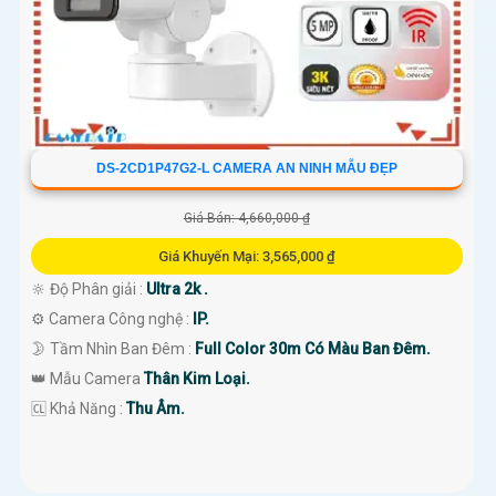
DS-2CD1P47G2-L CAMERA AN NINH MẪU ĐẸP
Giá Bán: 4,660,000 ₫
Giá Khuyến Mại: 3,565,000 ₫
🔆 Độ Phân giải :
Ultra 2k .
⚙ Camera Công nghệ :
IP.
🌛 Tầm Nhìn Ban Đêm :
Full Color 30m Có Màu Ban Đêm.
👑 Mẫu Camera
Thân Kim Loại.
️🆑 Khả Năng :
Thu Âm.