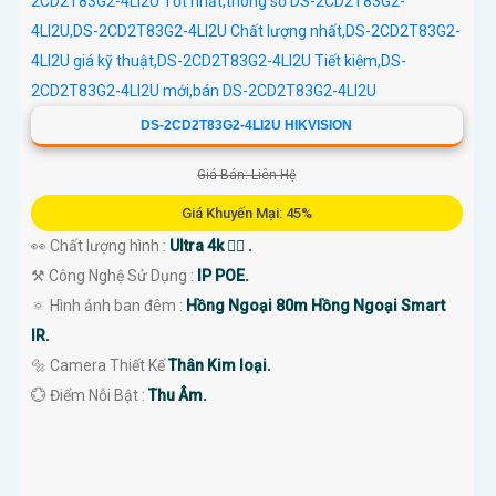
DS-2CD2T83G2-4LI2U HIKVISION
Giá Bán: Liên Hệ
Giá Khuyến Mại: 45%
👀 Chất lượng hình :
Ultra 4k 👍🏾 .
⚒ Công Nghệ Sử Dụng :
IP POE.
🔅 Hình ảnh ban đêm :
Hồng Ngoại 80m Hồng Ngoại Smart
IR.
🔩 Camera Thiết Kế
Thân Kim loại.
️💮 Điểm Nỗi Bật :
Thu Âm.