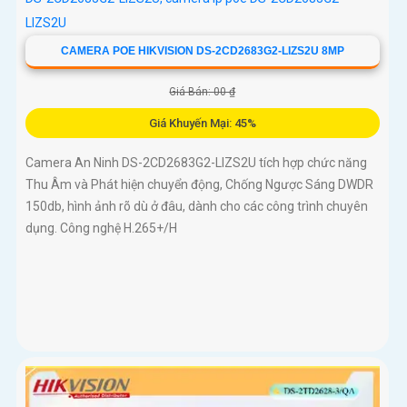
CAMERA POE HIKVISION DS-2CD2683G2-LIZS2U 8MP
Giá Bán: 00 ₫
Giá Khuyến Mại: 45%
Camera An Ninh DS-2CD2683G2-LIZS2U tích hợp chức năng
Thu Âm và Phát hiện chuyển động, Chống Ngược Sáng DWDR
150db, hình ảnh rõ dù ở đâu, dành cho các công trình chuyên
dụng. Công nghệ H.265+/H