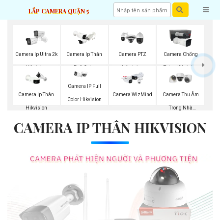
LẮP CAMERA QUẬN 5
Camera Ip Ultra 2k
Camera Ip Thân
Camera PTZ
Camera Chống
Hikvision
Full Color
Hikvision
Trộm Hikvision
Hikvision
Camera IP Full
Camera Ip Thân
Camera WizMind
Camera Thu Âm
Color Hikvision
Hikvision
Trong Nhà
CAMERA IP THÂN HIKVISION
Hikvision