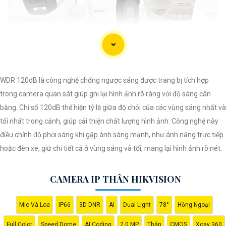
WDR 120dB là công nghệ chống ngược sáng được trang bị tích hợp
trong camera quan sát giúp ghi lại hình ảnh rõ ràng với độ sáng cân
bằng. Chỉ số 120dB thể hiện tỷ lệ giữa độ chói của các vùng sáng nhất và
tối nhất trong cảnh, giúp cải thiện chất lượng hình ảnh. Công nghệ này
điều chỉnh độ phơi sáng khi gặp ánh sáng mạnh, như ánh nắng trực tiếp
'
hoặc đèn xe, giữ chi tiết cả ở vùng sáng và tối, mang lại hình ảnh rõ nét.
CAMERA IP THÂN HIKVISION
Mic Và Loa
IP66
3D DNR
AI
Dual Light
78°
Hồng Ngoại
Full Color
Speed Dome
AI Coding
2.0 MP
Thân
CMOS
Xoay 360