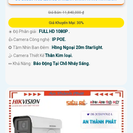
Giá Bán: 11,840,000 ₫
Giá Khuyến Mại: 30%
☀️ Độ Phân giải :
FULL HD 1080P .
👍 Camera Công nghệ :
IP POE.
✪ Tầm Nhìn Ban Đêm :
Hồng Ngoại 20m Starlight.
🤹 Camera Thiết Kế
Thân Kim loại.
️↭ Khả Năng :
Báo Động Tại Chỗ Nháy Sáng.