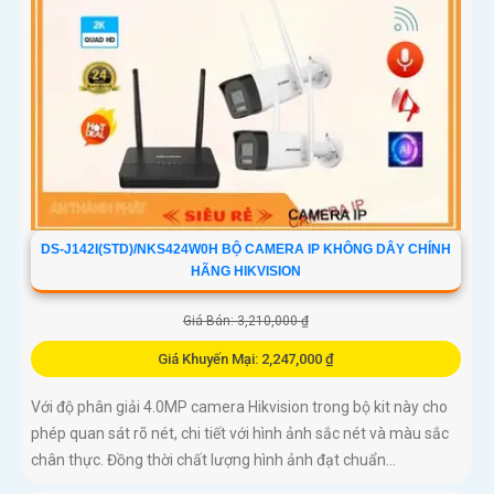
DS-J142I(STD)/NKS424W0H BỘ CAMERA IP KHÔNG DÂY CHÍNH
HÃNG HIKVISION
Giá Bán: 3,210,000 ₫
Giá Khuyến Mại: 2,247,000 ₫
Với độ phân giải 4.0MP camera Hikvision trong bộ kit này cho
phép quan sát rõ nét, chi tiết với hình ảnh sắc nét và màu sắc
chân thực. Đồng thời chất lượng hình ảnh đạt chuẩn...