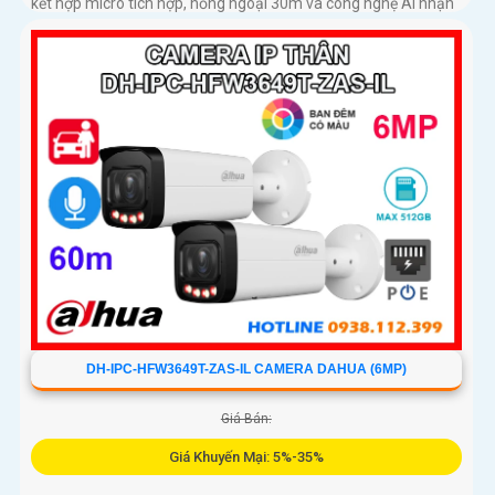
kết hợp micro tích hợp, hồng ngoại 30m và công nghệ AI nhận
diện chính xác người và xe, giúp tăng cường bảo mật hiệu quả
DH-IPC-HFW3649T-ZAS-IL CAMERA DAHUA (6MP)
Giá Bán:
Giá Khuyến Mại: 5%-35%