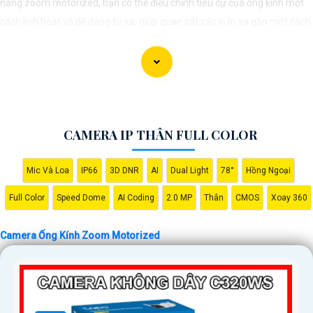
năng zoom motorized, bạn có thể điều chỉnh tiêu cự của ống kính một
cách linh hoạt và dễ dàng từ xa, giúp quan sát các vị trí xa gần một cách
chính xác và rõ ràng. Hình ảnh từ camera này sắc nét và chi tiết, giúp
bạn dễ dàng nhận diện và phân biệt chi tiết trong hình ảnh.
CAMERA IP THÂN FULL COLOR
Mic Và Loa
IP66
3D DNR
AI
Dual Light
78°
Hồng Ngoại
Full Color
Speed Dome
AI Coding
2.0 MP
Thân
CMOS
Xoay 360
Camera Ống Kính Zoom Motorized
'