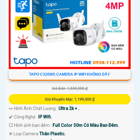
TAPO C320WS CAMERA IP WIFI KHÔNG DÂY
Giá Bán: 1,500,000 ₫
Giá Khuyến Mại: 1,199,000 ₫
👀 Hình Ành Chất Lượng :
Ultra 2k + .
🌠 Công Nghệ :
IP Wifi.
💥 Hình ảnh ban đêm :
Full Color 30m Có Màu Ban Ðêm.
❄ Loại Camera
Thân Plastic.