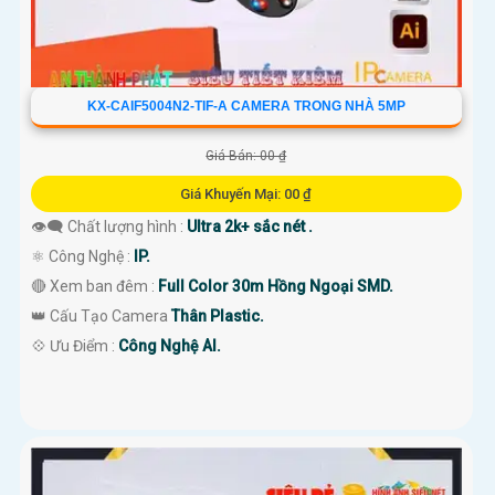
KX-CAIF5004N2-TIF-A CAMERA TRONG NHÀ 5MP
Giá Bán: 00 ₫
Giá Khuyến Mại: 00 ₫
👁️‍🗨 Chất lượng hình :
Ultra 2k+ sắc nét .
⚛️ Công Nghệ :
IP.
🔴 Xem ban đêm :
Full Color 30m Hồng Ngoại SMD.
👑 Cấu Tạo Camera
Thân Plastic.
️💠 Ưu Điểm :
Công Nghệ AI.