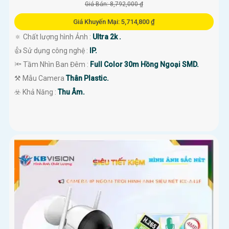
Giá Bán: 8,792,000 ₫
Giá Khuyến Mại: 5,714,800 ₫
🔅 Chất lượng hình Ảnh :
Ultra 2k .
👍 Sử dụng công nghệ :
IP.
🔦 Tầm Nhìn Ban Đêm :
Full Color 30m Hồng Ngoại SMD.
⚒ Mẫu Camera
Thân Plastic.
️☣️ Khả Năng :
Thu Âm.