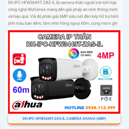
DH-IPC-HFW3649T-ZAS-IL là camera thân ngoài trời tích hợp
công nghệ WizSense mang đến giải pháp an ninh thông minh
và hiệu quả. Với độ phân giải 6MP siêu nét đèn kép hỗ trợ hình
ảnh màu ban đêm, tầm nhìn hồng ngoại 60m, cùng micro ghi
âm và khả năng nhận diện chính xác người và xe, camera đảm
bảo giám sát chuẩn xác 24/7 hỗ trợ POE, khe thẻ nhớ lên đến
512GB và chuẩn chống nước IP67
DH-IPC-HFW3449T-ZAS-IL CAMERA DAHUA (4MP)