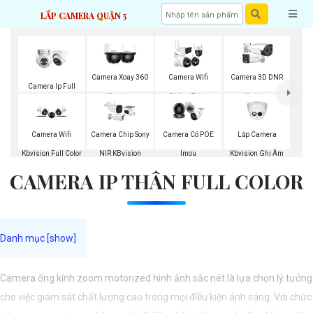
LẮP CAMERA QUẬN 5
Camera Xoay 360
Camera Wifi
Camera 3D DNR
Camera Ip Full
Kbvision
Chống Trộm
Kbvision
Color
Kbvision
Lắp Camera
Camera Wifi
Camera Chip Sony
Camera Có POE
Kbvision Ghi Âm
Kbvision Full Color
NIR KBvision
Imou
CAMERA IP THÂN FULL COLOR
Camera ống kính zoom motorized hình ảnh sắc nét là lựa chọn lý tưởng
cho việc giám sát chất lượng cao trong mọi điều kiện ánh sáng. Với chức