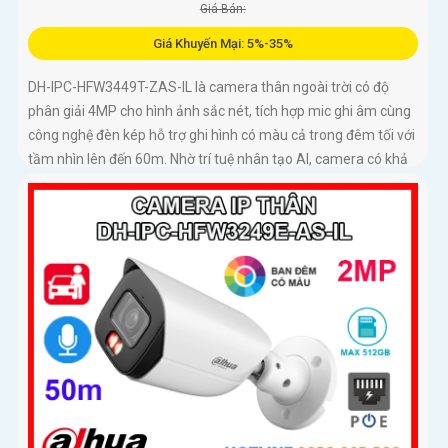
Giá Bán:
Giá Khuyến Mại: 5%-35%
DH-IPC-HFW3449T-ZAS-IL là camera thân ngoài trời có độ
phân giải 4MP cho hình ảnh sắc nét, tích hợp mic ghi âm cùng
công nghệ đèn kép hỗ trợ ghi hình có màu cả trong đêm tối với
tầm nhìn lên đến 60m. Nhờ trí tuệ nhân tạo AI, camera có khả
năng phân biệt chính xác người và phương tiện giảm thiểu
cảnh báo giả nâng cao hiệu quả an ninh hỗ trợ khe cắm thẻ
nhớ 512GB, chuẩn chống nước IP67