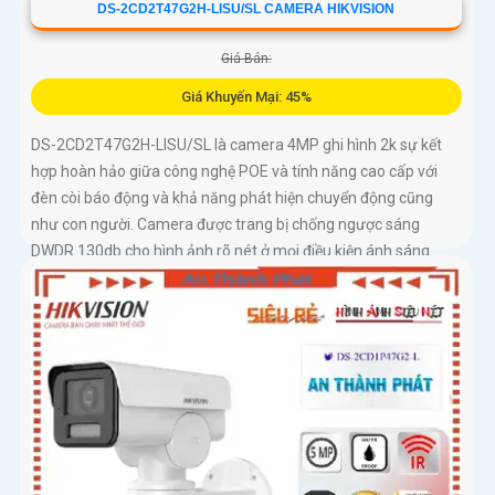
DS-2CD2T47G2H-LISU/SL CAMERA HIKVISION
Giá Bán:
Giá Khuyến Mại: 45%
DS-2CD2T47G2H-LISU/SL là camera 4MP ghi hình 2k sự kết
hợp hoàn hảo giữa công nghệ POE và tính năng cao cấp với
đèn còi báo động và khả năng phát hiện chuyển động cũng
như con người. Camera được trang bị chống ngược sáng
DWDR 130db cho hình ảnh rõ nét ở mọi điều kiện ánh sáng