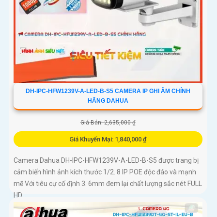
DH-IPC-HFW1239V-A-LED-B-S5 CAMERA IP GHI ÂM CHÍNH
HÃNG DAHUA
Giá Bán: 2,635,000 ₫
Giá Khuyến Mại: 1,840,000 ₫
Camera Dahua DH-IPC-HFW1239V-A-LED-B-S5 được trang bị
cảm biến hình ảnh kích thước 1/2. 8 IP POE độc đáo và mạnh
mẽ Với tiêu cự cố định 3. 6mm đem lại chất lượng sắc nét FULL
HD...