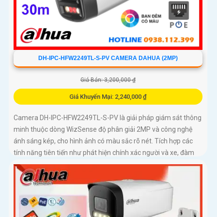
DH-IPC-HFW2249TL-S-PV CAMERA DAHUA (2MP)
Giá Bán: 3,200,000 ₫
Giá Khuyến Mại: 2,240,000 ₫
Camera DH-IPC-HFW2249TL-S-PV là giải pháp giám sát thông
minh thuộc dòng WizSense độ phân giải 2MP và công nghệ
ánh sáng kép, cho hình ảnh có màu sắc rõ nét. Tích hợp các
tính năng tiên tiến như phát hiện chính xác người và xe, đàm
thoại hai chiều, hỗ trợ thẻ nhớ lên đến 256GB và tầm nhìn hồng
ngoại 30m, camera giúp nâng cao hiệu quả an ninh một cách
toàn diện chuẩn IP67 lắp ngoài trời