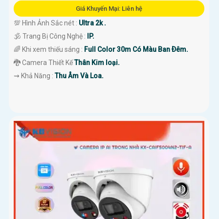
Giá Khuyến Mại: Liên hệ
💯 Hình Ảnh Sắc nét :
Ultra 2k .
🕉️ Trang Bị Công Nghệ :
IP.
🌈 Khi xem thiếu sáng :
Full Color 30m Có Màu Ban Ðêm.
🐉️ Camera Thiết Kế
Thân Kim loại.
️⇝ Khả Năng :
Thu Âm Và Loa.