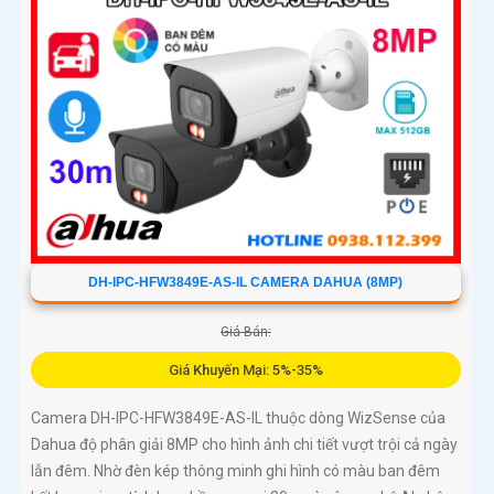
DH-IPC-HFW3849E-AS-IL CAMERA DAHUA (8MP)
Giá Bán:
Giá Khuyến Mại: 5%-35%
Camera DH-IPC-HFW3849E-AS-IL thuộc dòng WizSense của
Dahua độ phân giải 8MP cho hình ảnh chi tiết vượt trội cả ngày
lẫn đêm. Nhờ đèn kép thông minh ghi hình có màu ban đêm