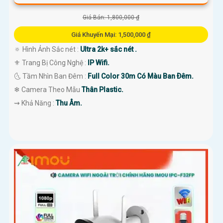
Giá Bán: 1,800,000 ₫
Giá Khuyến Mại: 1,500,000 ₫
🔅 Hình Ảnh Sắc nét :
Ultra 2k+ sắc nét .
⚜️ Trang Bị Công Nghệ :
IP Wifi.
🌜 Tầm Nhìn Ban Đêm :
Full Color 30m Có Màu Ban Ðêm.
❄ Camera Theo Mẫu
Thân Plastic.
️⇝ Khả Năng :
Thu Âm.