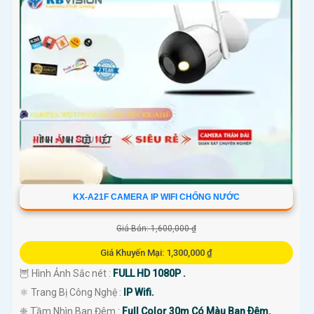
KX-A21F CAMERA IP WIFI CHỐNG NƯỚC
Giá Bán: 1,600,000 ₫
Giá Khuyến Mại: 1,300,000 ₫
🦉 Hình Ảnh Sắc nét :
FULL HD 1080P .
⚛️ Trang Bị Công Nghệ :
IP Wifi.
❈ Tầm Nhìn Ban Đêm :
Full Color 30m Có Màu Ban Ðêm.