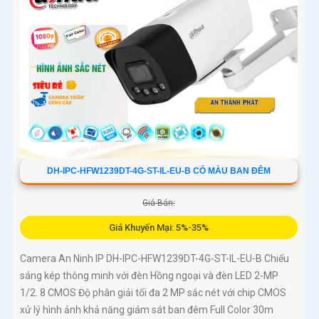
DH-IPC-HFW1239DT-4G-ST-IL-EU-B CÓ MÀU BAN ĐÊM
Giá Bán:
Giá Khuyến Mại: 5%-35%
Camera An Ninh IP DH-IPC-HFW1239DT-4G-ST-IL-EU-B Chiếu
sáng kép thông minh với đèn Hồng ngoại và đèn LED 2-MP
1/2. 8 CMOS Độ phân giải tối đa 2 MP sắc nét với chip CMOS
xử lý hình ảnh khả năng giám sát ban đêm Full Color 30m