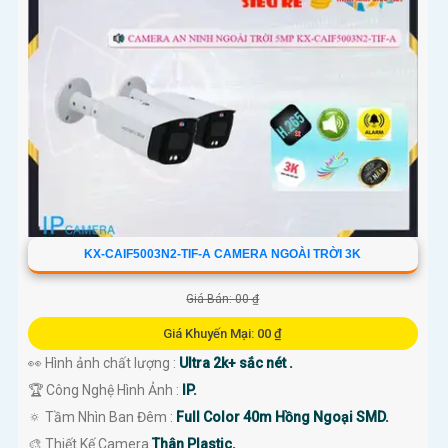
KX-CAIF5003N2-TIF-A CAMERA NGOÀI TRỜI 3K
Giá Bán: 00 ₫
Giá Khuyến Mại: 00 ₫
👀 Hình ảnh chất lượng :
Ultra 2k+ sắc nét .
🏆 Công Nghệ Hình Ảnh :
IP.
🔅 Tầm Nhìn Ban Đêm :
Full Color 40m Hồng Ngoại SMD.
🎨 Thiết Kế Camera
Thân Plastic.