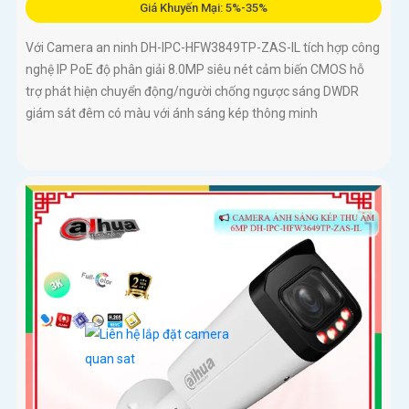
Giá Khuyến Mại: 5%-35%
Với Camera an ninh DH-IPC-HFW3849TP-ZAS-IL tích hợp công
nghệ IP PoE độ phân giải 8.0MP siêu nét cảm biến CMOS hỗ
trợ phát hiện chuyển động/người chống ngược sáng DWDR
giám sát đêm có màu với ánh sáng kép thông minh