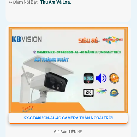
️↭ Điểm Nỗi Bật :
Thu Âm Và Loa.
KX-CF4403GN-AL-4G CAMERA THÂN NGOÀI TRỜI
Giá Bán: LIÊN HỆ