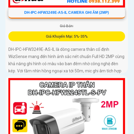
DH-IPC-HFW3249E-AS-IL CAMERA GHI ÂM (2MP)
Giá Bán:
Giá Khuyến Mại: 5%-35%
DH-IPC-HFW3249E-AS-IL là dòng camera thân cố định
WizSense mang đến hình ảnh sắc nét chuẩn Full HD 2MP cùng
khả năng ghi hình có màu vào ban đêm nhờ công nghệ đèn
kép. Với tầm nhìn hồng ngoại xa tới 50m, mic ghi âm tích hợp
và khả năng phân biệt chính xác giữa người và xe giúp giám
sát hiệu quả và giảm thiểu cảnh báo giả, hỗ trợ khe thẻ nhớ lên
đến 512GB, chuẩn chống nước IP67 giá rẻ