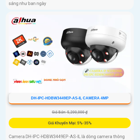
sáng như ban ngày
DH-IPC-HDBW3449EP-AS-IL CAMERA 4MP
Giá Bán: 5,200,000 ₫
Giá Khuyến Mại: 5%-35%
Camera DH-IPC-HDBW3449EP-AS-IL là dòng camera thông