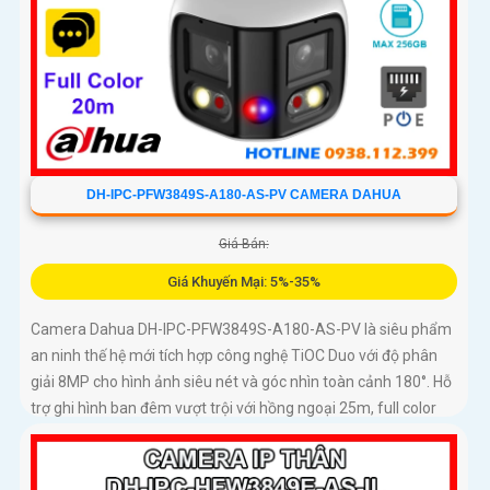
DH-IPC-PFW3849S-A180-AS-PV CAMERA DAHUA
Giá Bán:
Giá Khuyến Mại: 5%-35%
Camera Dahua DH-IPC-PFW3849S-A180-AS-PV là siêu phẩm
an ninh thế hệ mới tích hợp công nghệ TiOC Duo với độ phân
giải 8MP cho hình ảnh siêu nét và góc nhìn toàn cảnh 180°. Hỗ
trợ ghi hình ban đêm vượt trội với hồng ngoại 25m, full color
20m, đàm thoại hai chiều rõ ràng, cùng khe cắm thẻ nhớ
256GB đáp ứng nhu cầu lưu trữ dài hạn, thiết kế chuẩn IP67
chống bụi nước, cấp nguồn POE