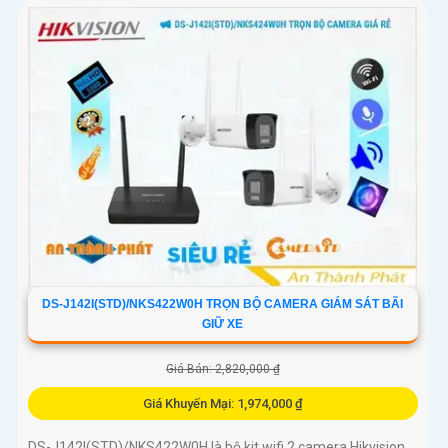
DS-J142I(STD)/NKS422W0H TRỌN BỘ CAMERA GIÁM SÁT BÃI
GIỮ XE
Giá Bán: 2,820,000 ₫
Giá Khuyến Mại: 1,974,000 ₫
DS-J142I(STD)/NKS422W0H là bộ kit wifi 2 camera Hikvision