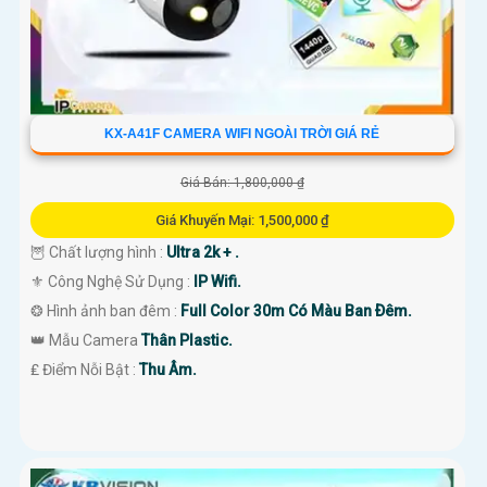
KX-A41F CAMERA WIFI NGOÀI TRỜI GIÁ RẺ
Giá Bán: 1,800,000 ₫
Giá Khuyến Mại: 1,500,000 ₫
🦉 Chất lượng hình :
Ultra 2k + .
⚜️ Công Nghệ Sử Dụng :
IP Wifi.
❂ Hình ảnh ban đêm :
Full Color 30m Có Màu Ban Ðêm.
👑 Mẫu Camera
Thân Plastic.
️₤ Điểm Nỗi Bật :
Thu Âm.