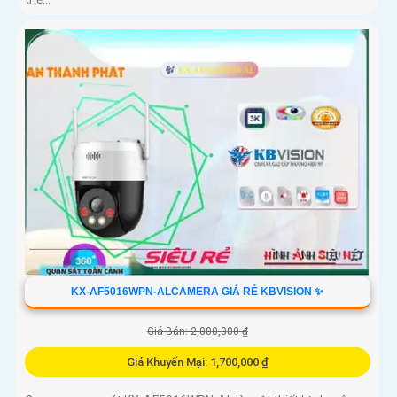
KX-AF5016WPN-ALCAMERA GIÁ RẺ KBVISION ✨
Giá Bán: 2,000,000 ₫
Giá Khuyến Mại: 1,700,000 ₫