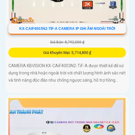
KX-CAIF4003N2-TIF-A CAMERA IP GHI ÂM NGOÀI TRỜI
Giá Bán: 8,792,000 ₫
Giá Khuyến Mại: 5,714,800 ₫
CAMERA KBVISION KX-CAiF4003N2-TiF-A được thiết kế để sử
dụng trong nhà hoặc ngoài trời với chất lượng hình ảnh sắc nét
và tính năng độc đáo như chống ngược sáng, hỗ trợ hồng...