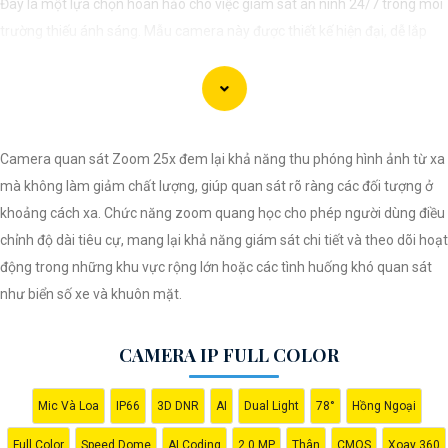
Đây là một lựa chọn hoàn hảo cho việc giám sát an ninh 24/7 trong môi
trường thiếu ánh sáng. Mẫu camera này được thiết kế hiện đại, dễ lắp
đặt và cài đặt, phù hợp với nhiều không gian như văn phòng, cửa hàng,
gia đình, hay nhà kho. Camera Quan Sát IP ColorVu cung cấp khả năng
quan sát từ xa qua hệ thống mạng internet, giúp bạn dễ dàng theo dõi
mọi hoạt động mọi lúc mọi nơi thông qua ứng dụng di động.
Camera quan sát Zoom 25x đem lại khả năng thu phóng hình ảnh từ xa
mà không làm giảm chất lượng, giúp quan sát rõ ràng các đối tượng ở
khoảng cách xa. Chức năng zoom quang học cho phép người dùng điều
chỉnh độ dài tiêu cự, mang lại khả năng giám sát chi tiết và theo dõi hoạt
động trong những khu vực rộng lớn hoặc các tình huống khó quan sát
như biển số xe và khuôn mặt.
'
CAMERA IP FULL COLOR
Mic Và Loa
IP66
3D DNR
AI
Dual Light
78°
Hồng Ngoại
Full Color
Speed Dome
AI Coding
2.0 MP
Thân
CMOS
Xoay 360