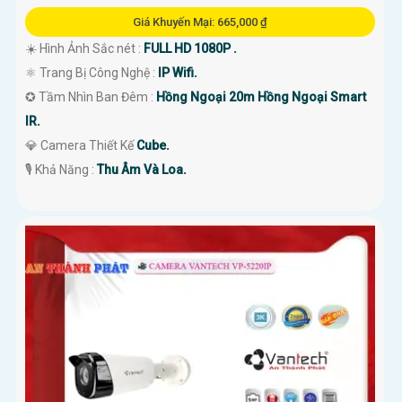
Giá Khuyến Mại: 665,000 ₫
☀️ Hình Ảnh Sắc nét :
FULL HD 1080P .
⚛️ Trang Bị Công Nghệ :
IP Wifi.
✪ Tầm Nhìn Ban Đêm :
Hồng Ngoại 20m Hồng Ngoại Smart
IR.
💎 Camera Thiết Kế
Cube.
️🎙 Khả Năng :
Thu Âm Và Loa.