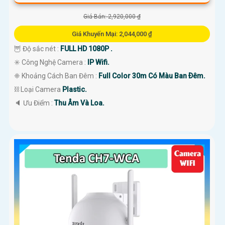
Giá Bán: 2,920,000 ₫
Giá Khuyến Mại: 2,044,000 ₫
🦉 Độ sắc nét :
FULL HD 1080P .
✳️ Công Nghệ Camera :
IP Wifi.
❈ Khoảng Cách Ban Đêm :
Full Color 30m Có Màu Ban Ðêm.
⛓ Loại Camera
Plastic.
️🔈 Ưu Điểm :
Thu Âm Và Loa.