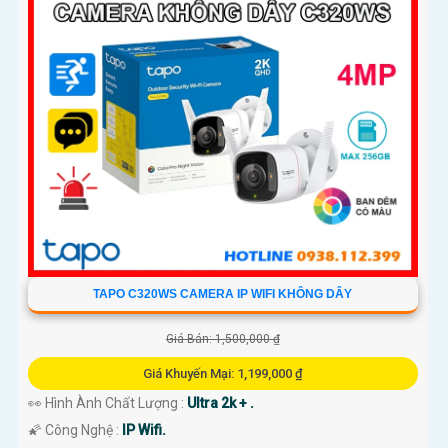
TAPO C320WS CAMERA IP WIFI KHÔNG DÂY
Giá Bán: 1,500,000 ₫
Giá Khuyến Mại: 1,199,000 ₫
👀 Hình Ành Chất Lượng :
Ultra 2k + .
🌠 Công Nghệ :
IP Wifi.