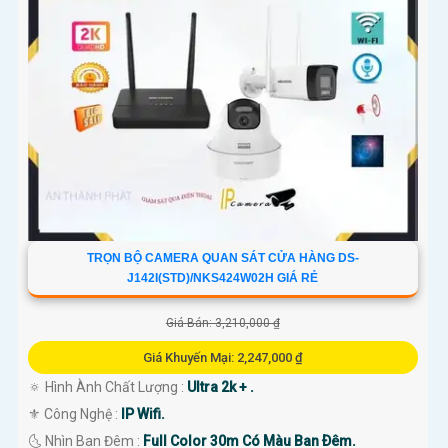
TRỌN BỘ CAMERA QUAN SÁT CỬA HÀNG DS-
J142I(STD)/NKS424W02H GIÁ RẺ
Giá Bán: 3,210,000 ₫
Giá Khuyến Mại: 2,247,000 ₫
🔅 Hình Ành Chất Lượng :
Ultra 2k + .
⚜️ Công Nghệ :
IP Wifi.
🌜 Nhìn Ban Đêm :
Full Color 30m Có Màu Ban Ðêm.