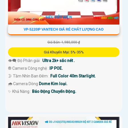
VP-5220IP VANTECH GIÁ RẺ CHẤT LƯỢNG CAO
Giá Bán: 1,980,000 ₫
Giá Khuyến Mại: 5%-35%
👁️‍🗨 Độ Phân giải :
Ultra 2k+ sắc nét .
®️ Camera Công nghệ :
IP POE.
🌛 Tầm Nhìn Ban Đêm :
Full Color 40m Starlight.
🌧️ Camera Dòng
Dome Kim loại.
️✨ Khả Năng :
Báo Động Chuyển Động.