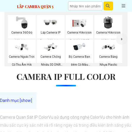
LẮP CAMERA QUẬN 5
Camera 360 Độ
Lắp Camera IP
Camera Hikvision
Camera Hikvision
Hikvision
Dome Hikvision
Full Hd 1080P
4K Siêu Nét
Bộ Camera Ban
Camera Ngoài Trời
Camera Chống
Camera Bằng
Đêm Có Màu
Có Thu Âm Hik
Nhiễu 3D DNR
Nhựa Plastic
CAMERA IP FULL COLOR
Kbvision
Hikvison
Camera Quan Sát IP ColorVu sử dụng công nghệ ColorVu cho hình ảnh
màu sắc cực kỳ sắc nét và rõ ràng ngay cả trong điều kiện ánh sáng yếu.