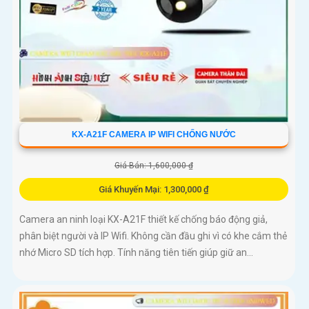
KX-A21F CAMERA IP WIFI CHỐNG NƯỚC
Giá Bán: 1,600,000 ₫
Giá Khuyến Mại: 1,300,000 ₫
Camera an ninh loại KX-A21F thiết kế chống báo động giả,
phân biệt người và IP Wifi. Không cần đầu ghi vì có khe cắm thẻ
nhớ Micro SD tích hợp. Tính năng tiên tiến giúp giữ an...