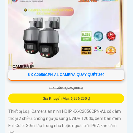
KX-C2056CPN-AL CAMERA QUAY QUÉT 360
Giá Bán: 9,625,000 ₫
Giá Khuyến Mại: 6,256,250 ₫
Thiết bị Loại Camera an ninh HD IP KX-C2056CPN-AL có đàm
thoại 2 chiều, chống ngược sáng DWDR 120db, xem ban đêm
Full Color 30m, lắp trong nhà hoặc ngoài trời IP67, khe cắm
thẻ...