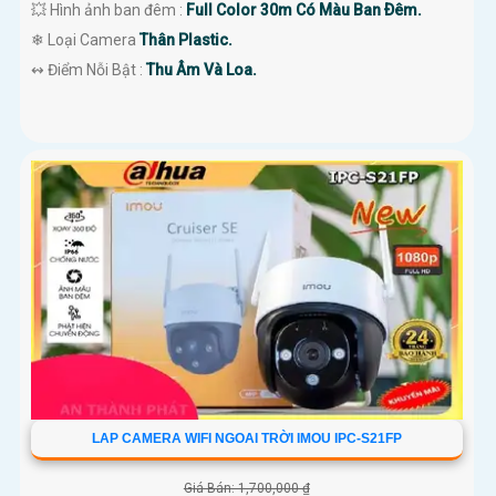
💥 Hình ảnh ban đêm :
Full Color 30m Có Màu Ban Ðêm.
❄ Loại Camera
Thân Plastic.
️↭ Điểm Nỗi Bật :
Thu Âm Và Loa.
LAP CAMERA WIFI NGOAI TRỜI IMOU IPC-S21FP
Giá Bán: 1,700,000 ₫