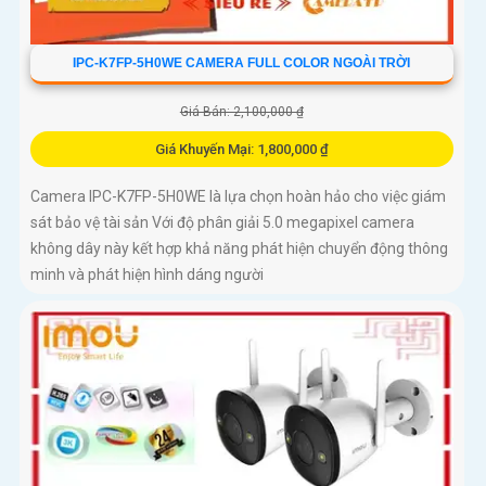
IPC-K7FP-5H0WE CAMERA FULL COLOR NGOÀI TRỜI
Giá Bán: 2,100,000 ₫
Giá Khuyến Mại: 1,800,000 ₫
Camera IPC-K7FP-5H0WE là lựa chọn hoàn hảo cho việc giám
sát bảo vệ tài sản Với độ phân giải 5.0 megapixel camera
không dây này kết hợp khả năng phát hiện chuyển động thông
minh và phát hiện hình dáng người