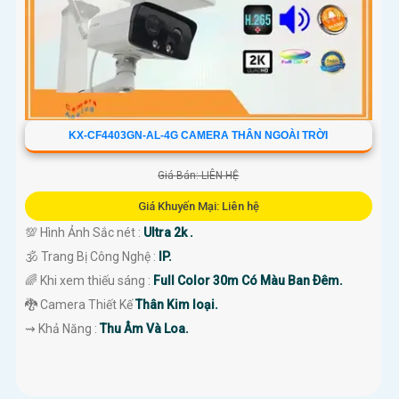
KX-CF4403GN-AL-4G CAMERA THÂN NGOÀI TRỜI
Giá Bán: LIÊN HỆ
Giá Khuyến Mại: Liên hệ
💯 Hình Ảnh Sắc nét :
Ultra 2k .
🕉️ Trang Bị Công Nghệ :
IP.
🌈 Khi xem thiếu sáng :
Full Color 30m Có Màu Ban Ðêm.
🐉️ Camera Thiết Kế
Thân Kim loại.
️⇝ Khả Năng :
Thu Âm Và Loa.