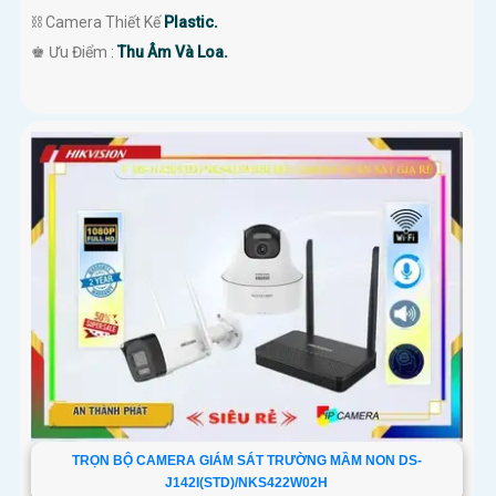
⛓ Camera Thiết Kế
Plastic.
️♚ Ưu Điểm :
Thu Âm Và Loa.
TRỌN BỘ CAMERA GIÁM SÁT TRƯỜNG MẦM NON DS-
J142I(STD)/NKS422W02H