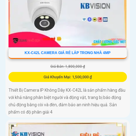
KX-C42L CAMERA GIÁ RẺ LẮP TRONG NHÀ 4MP
Giá Bán: 1,800,000 ₫
Giá Khuyến Mại: 1,500,000 ₫
Thiết Bị Camera IP Không Dây KX-C42L là sản phẩm hàng đầu
với khả năng phân biệt người và động vật, trang bị báo động
chủ động bằng còi và đèn, đảm bảo an ninh hiệu quả. Sản
phẩm có độ phân giải 4