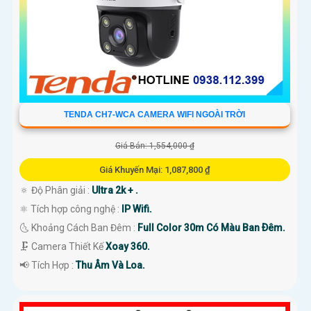
TENDA CH7-WCA CAMERA WIFI NGOÀI TRỜI
Giá Bán: 1,554,000 ₫
Giá Khuyến Mại: 1,087,800 ₫
🔅 Độ Phân giải :
Ultra 2k + .
⚛️ Tích hợp công nghệ :
IP Wifi.
🌜 Khoảng Cách Ban Đêm :
Full Color 30m Có Màu Ban Ðêm.
🗜️ Camera Thiết Kế
Xoay 360.
️📢 Tích Hợp :
Thu Âm Và Loa.