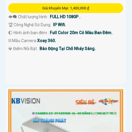
Giá Khuyến Mại: 1,400,000 ₫
👁️‍🗨 Chất lượng hình :
FULL HD 1080P .
🏆 Công Nghệ Sử Dụng :
IP Wifi.
🌔 Hình ảnh ban đêm :
Full Color 20m Có Màu Ban Ðêm.
⛓ Mẫu Camera
Xoay 360.
️💎 Điểm Nỗi Bật :
Báo Động Tại Chỗ Nháy Sáng.