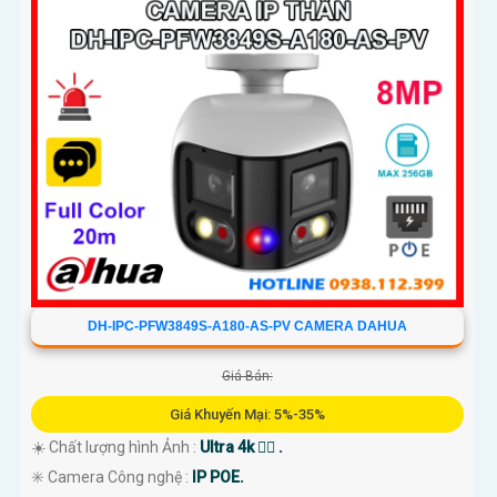
DH-IPC-PFW3849S-A180-AS-PV CAMERA DAHUA
Giá Bán:
Giá Khuyến Mại: 5%-35%
☀️ Chất lượng hình Ảnh :
Ultra 4k 👍🏾 .
✳️ Camera Công nghệ :
IP POE.