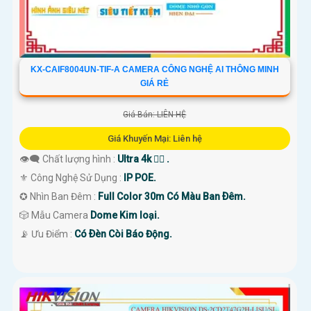
KX-CAIF8004UN-TIF-A CAMERA CÔNG NGHỆ AI THÔNG MINH
GIÁ RẺ
Giá Bán: LIÊN HỆ
Giá Khuyến Mại: Liên hệ
👁️‍🗨 Chất lượng hình :
Ultra 4k 👍🏾 .
⚜️ Công Nghệ Sử Dụng :
IP POE.
✪ Nhìn Ban Đêm :
Full Color 30m Có Màu Ban Ðêm.
🎲 Mẫu Camera
Dome Kim loại.
️📡 Ưu Điểm :
Có Ðèn Còi Báo Động.