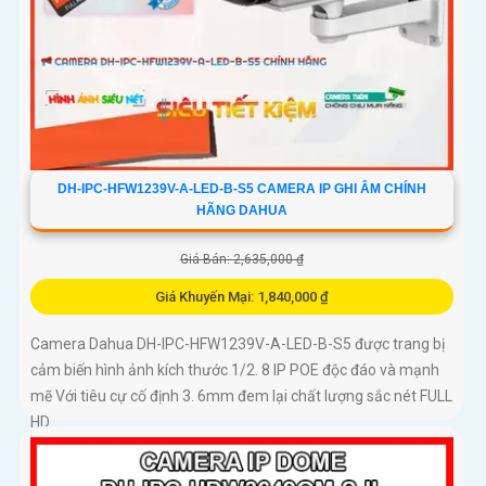
DH-IPC-HFW1239V-A-LED-B-S5 CAMERA IP GHI ÂM CHÍNH
HÃNG DAHUA
Giá Bán: 2,635,000 ₫
Giá Khuyến Mại: 1,840,000 ₫
Camera Dahua DH-IPC-HFW1239V-A-LED-B-S5 được trang bị
cảm biến hình ảnh kích thước 1/2. 8 IP POE độc đáo và mạnh
mẽ Với tiêu cự cố định 3. 6mm đem lại chất lượng sắc nét FULL
HD...