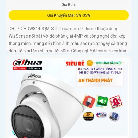
Giá Bán:
Giá Khuyến Mại: 5%-35%
DH-IPC-HDW3449QM-S-IL là camera IP dome thuộc dòng
WizSense nổi bật với độ phân giải 4MP và công nghệ đèn kép
thông minh, mang đến hình ảnh màu sắc rực rỡ ngay cả trong
đêm tối với tầm nhìn xa tới 50m. Công nghệ AI camera có khả
năng nhận diện chính xác người và phương tiện, kết hợp với
tính năng đàm thoại hai chiều, hỗ trợ khe thẻ nhớ lên đến
512GB đáp ứng hoàn hảo an ninh