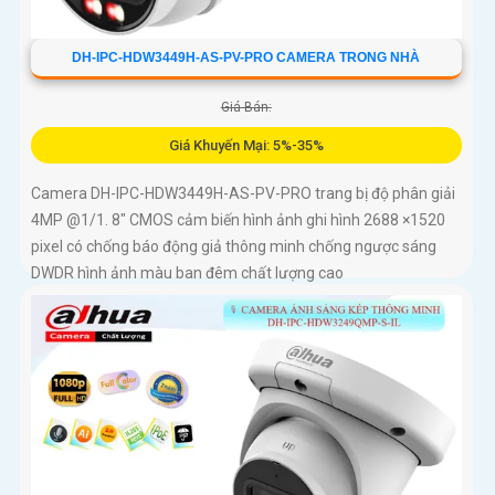
DH-IPC-HDW3449H-AS-PV-PRO CAMERA TRONG NHÀ
Giá Bán:
Giá Khuyến Mại: 5%-35%
Camera DH-IPC-HDW3449H-AS-PV-PRO trang bị độ phân giải
4MP @1/1. 8" CMOS cảm biến hình ảnh ghi hình 2688 ×1520
pixel có chống báo động giả thông minh chống ngược sáng
DWDR hình ảnh màu ban đêm chất lượng cao