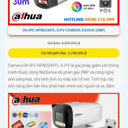
DH-IPC-HFW2249TL-S-PV CAMERA DAHUA (2MP)
Giá Bán: 3,200,000 ₫
Giá Khuyến Mại: 2,240,000 ₫
Camera DH-IPC-HFW2249TL-S-PV là giải pháp giám sát thông
minh thuộc dòng WizSense độ phân giải 2MP và công nghệ
ánh sáng kép, cho hình ảnh có màu sắc rõ nét. Tích hợp các
tính năng tiên tiến như phát hiện chính xác người và xe, đàm
thoại hai chiều, hỗ trợ thẻ nhớ lên đến 256GB và tầm nhìn hồng
ngoại 30m, camera giúp nâng cao hiệu quả an ninh một cách
toàn diện chuẩn IP67 lắp ngoài trời