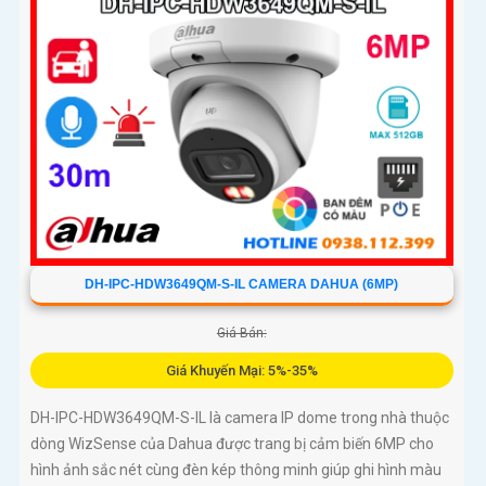
DH-IPC-HDW3649QM-S-IL CAMERA DAHUA (6MP)
Giá Bán:
Giá Khuyến Mại: 5%-35%
DH-IPC-HDW3649QM-S-IL là camera IP dome trong nhà thuộc
dòng WizSense của Dahua được trang bị cảm biến 6MP cho
hình ảnh sắc nét cùng đèn kép thông minh giúp ghi hình màu