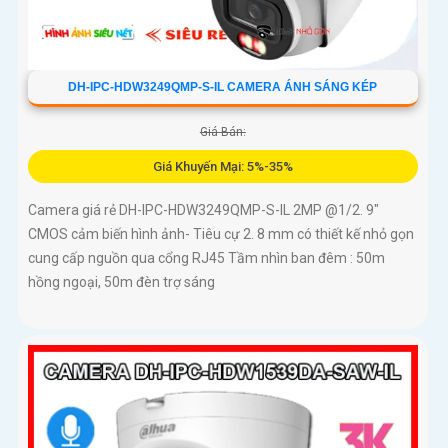
DH-IPC-HDW3249QMP-S-IL CAMERA ÁNH SÁNG KÉP
Giá Bán:
Giá Khuyến Mại: 5%-35%
Camera giá rẻ DH-IPC-HDW3249QMP-S-IL 2MP @1/2. 9"
CMOS cảm biến hình ảnh- Tiêu cự 2. 8 mm có thiết kế nhỏ gọn
cung cấp nguồn qua cổng RJ45 Tầm nhìn ban đêm : 50m
hồng ngoại, 50m đèn trợ sáng