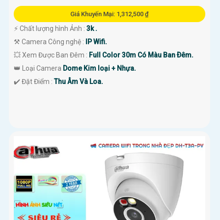
Giá Khuyến Mại: 1,312,500 ₫
️⚡ Chất lượng hình Ảnh :
3k .
⚒ Camera Công nghệ :
IP Wifi.
💥 Xem Được Ban Đêm :
Full Color 30m Có Màu Ban Ðêm.
👑 Loại Camera
Dome Kim loại + Nhựa.
️✔️ Đặt Điểm :
Thu Âm Và Loa.