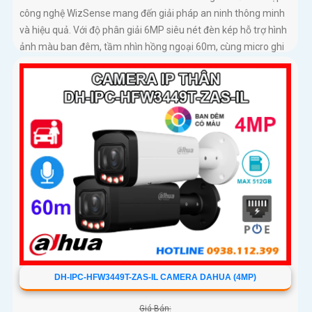
công nghệ WizSense mang đến giải pháp an ninh thông minh
và hiệu quả. Với độ phân giải 6MP siêu nét đèn kép hỗ trợ hình
ảnh màu ban đêm, tầm nhìn hồng ngoại 60m, cùng micro ghi
âm và khả năng nhận diện chính xác người và xe, camera đảm
bảo giám sát chuẩn xác 24/7 hỗ trợ POE, khe thẻ nhớ lên đến
512GB và chuẩn chống nước IP67
DH-IPC-HFW3449T-ZAS-IL CAMERA DAHUA (4MP)
Giá Bán: