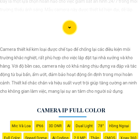
Đây là một lựa chọn hoàn hảo cho việc giám sát an ninh 24/7 trong môi
trường thiếu ánh sáng. Mẫu camera này được thiết kế hiện đại, dễ lắp
đặt và cài đặt, phù hợp với nhiều không gian như văn phòng, cửa hàng,
gia đình, hay nhà kho. Camera Quan Sát IP ColorVu cung cấp khả năng
quan sát từ xa qua hệ thống mạng internet, giúp bạn dễ dàng theo dõi
mọi hoạt động mọi lúc mọi nơi thông qua ứng dụng di động.
Camera thiết kế kim loại được chế tạo để chống lại các điều kiện môi
trường khắc nghiệt, rất phù hợp cho việc lắp đặt tại nhà xưởng và kho
hàng. Với độ bền cao, camera này có khả năng chịu đựng va đập và tác
động từ bụi bẩn, ẩm ướt, đảm bảo hoạt động ổn định trong mọi hoàn
cảnh. Thiết kế chắc chắn và hiệu suất vượt trội giúp tăng cường an ninh
cho không gian làm việc, mang lại sự an tâm cho người sử dụng.
'
CAMERA IP FULL COLOR
Mic Và Loa
IP66
3D DNR
AI
Dual Light
78°
Hồng Ngoại
Full Color
Speed Dome
AI Coding
2.0 MP
Thân
CMOS
Xoay 360