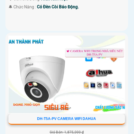
️🔔 Chức Năng :
Có Ðèn Còi Báo Động.
DH-T5A-PV CAMERA WIFI DAHUA
Giá Bán: 1,875,000 ₫