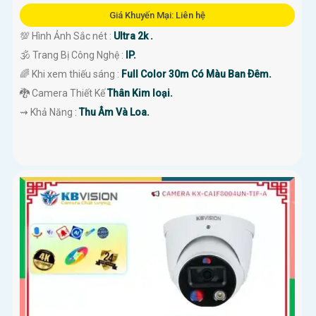
Giá Khuyến Mại: Liên hệ
💯 Hình Ảnh Sắc nét :
Ultra 2k .
🕉️ Trang Bị Công Nghệ :
IP.
🌈 Khi xem thiếu sáng :
Full Color 30m Có Màu Ban Ðêm.
🐉️ Camera Thiết Kế
Thân Kim loại.
️⇝ Khả Năng :
Thu Âm Và Loa.