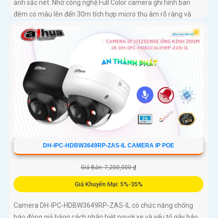
ảnh sắc nét. Nhờ công nghệ Full Color camera ghi hình ban
đêm có màu lên đến 30m tích hợp micro thu âm rõ ràng và
khả năng phát hiện người, phương tiện thông minh
DH-IPC-HDBW3649RP-ZAS-IL CAMERA IP POE
Giá Bán: 7,200,000 ₫
Giá Khuyến Mại: 5%-35%
Camera DH-IPC-HDBW3649RP-ZAS-IL có chức năng chống
báo động giả bằng cách phân biệt người xe và yếu tố gây báo