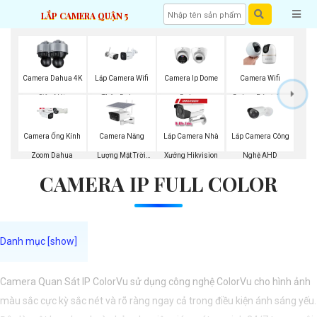
LẮP CAMERA QUẬN 5
Camera Dahua 4K
Lắp Camera Wifi
Camera Ip Dome
Camera Wifi
Siêu Nét
Thân Dahua
Dahua
Dahua Báo Động
Camera Năng
Lắp Camera Công
Camera Ống Kính
Lắp Camera Nhà
Lượng Mặt Trời
Nghệ AHD
Zoom Dahua
Xưởng Hikvision
CAMERA IP FULL COLOR
Dahua
Camera Quan Sát IP ColorVu sử dụng công nghệ ColorVu cho hình ảnh
màu sắc cực kỳ sắc nét và rõ ràng ngay cả trong điều kiện ánh sáng yếu.