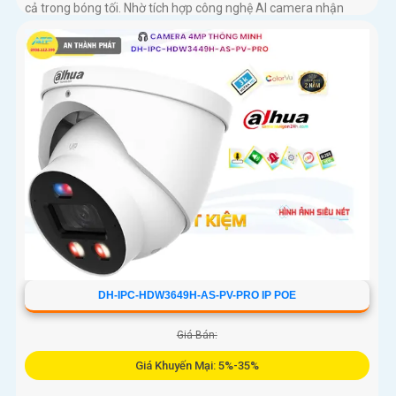
cả trong bóng tối. Nhờ tích hợp công nghệ AI camera nhận
diện chính xác người và xe, đồng thời hỗ trợ mic ghi âm rõ ràng
và khe thẻ nhớ lên đến 512GB cho khả năng lưu trữ vượt trội
với thiết kế nhỏ gọn cấp nguồn qua PoE
DH-IPC-HDW3649H-AS-PV-PRO IP POE
Giá Bán:
Giá Khuyến Mại: 5%-35%