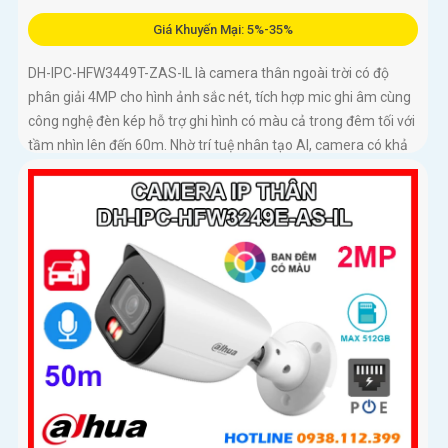
Giá Khuyến Mại: 5%-35%
DH-IPC-HFW3449T-ZAS-IL là camera thân ngoài trời có độ
phân giải 4MP cho hình ảnh sắc nét, tích hợp mic ghi âm cùng
công nghệ đèn kép hỗ trợ ghi hình có màu cả trong đêm tối với
tầm nhìn lên đến 60m. Nhờ trí tuệ nhân tạo AI, camera có khả
năng phân biệt chính xác người và phương tiện giảm thiểu
cảnh báo giả nâng cao hiệu quả an ninh hỗ trợ khe cắm thẻ
nhớ 512GB, chuẩn chống nước IP67