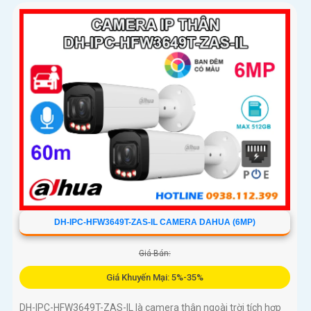
DH-IPC-HFW3649T-ZAS-IL CAMERA DAHUA (6MP)
Giá Bán:
Giá Khuyến Mại: 5%-35%
DH-IPC-HFW3649T-ZAS-IL là camera thân ngoài trời tích hợp