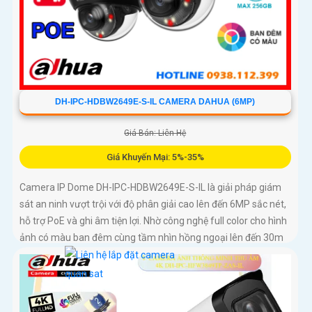
DH-IPC-HDBW2649E-S-IL CAMERA DAHUA (6MP)
Giá Bán: Liên Hệ
Giá Khuyến Mại: 5%-35%
Camera IP Dome DH-IPC-HDBW2649E-S-IL là giải pháp giám
sát an ninh vượt trội với độ phân giải cao lên đến 6MP sắc nét,
hỗ trợ PoE và ghi âm tiện lợi. Nhờ công nghệ full color cho hình
ảnh có màu ban đêm cùng tầm nhìn hồng ngoại lên đến 30m