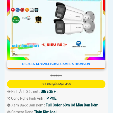
DS-2CD2T47G2H-LISU/SL CAMERA HIKVISION
Giá Bán:
Giá Khuyến Mại: 45%
👁 Hình Ảnh Sắc nét :
Ultra 2k + .
⚒ Công Nghệ Hình Ảnh :
IP POE.
🌚 Xem Được Ban Đêm :
Full Color 60m Có Màu Ban Ðêm.
🕸️ Camera Dòng
Thân Kim loại.