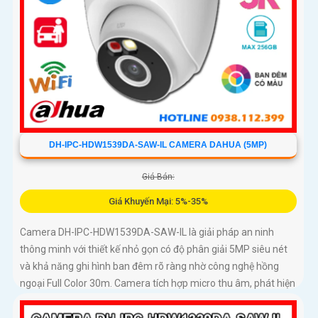
DH-IPC-HDW1539DA-SAW-IL CAMERA DAHUA (5MP)
Giá Bán:
Giá Khuyến Mại: 5%-35%
Camera DH-IPC-HDW1539DA-SAW-IL là giải pháp an ninh
thông minh với thiết kế nhỏ gọn có độ phân giải 5MP siêu nét
và khả năng ghi hình ban đêm rõ ràng nhờ công nghệ hồng
ngoại Full Color 30m. Camera tích hợp micro thu âm, phát hiện
chính xác người và phương tiện, hỗ trợ thẻ nhớ lên đến 256GB,
đảm bảo ghi hình liên tục và hiệu quả