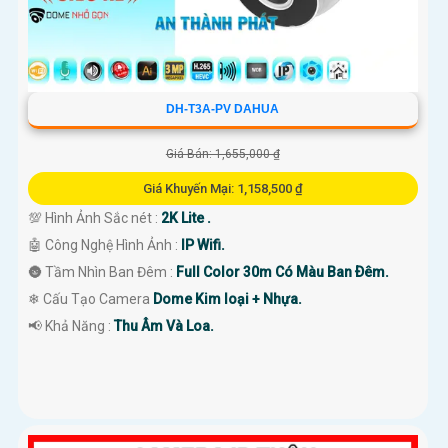
DH-T3A-PV DAHUA
Giá Bán: 1,655,000 ₫
Giá Khuyến Mại: 1,158,500 ₫
💯 Hình Ảnh Sắc nét :
2K Lite .
🤖️ Công Nghệ Hình Ảnh :
IP Wifi.
🌚 Tầm Nhìn Ban Đêm :
Full Color 30m Có Màu Ban Ðêm.
❄ Cấu Tạo Camera
Dome Kim loại + Nhựa.
️📢 Khả Năng :
Thu Âm Và Loa.