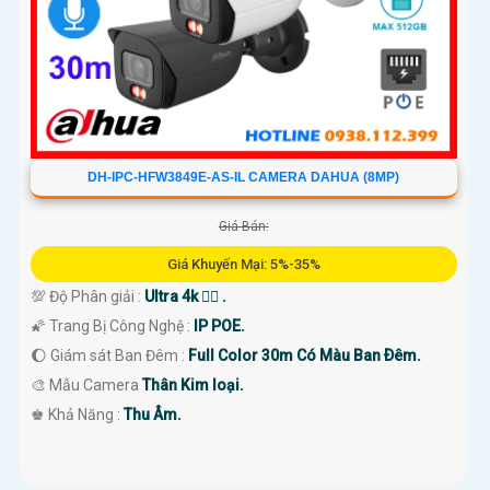
DH-IPC-HFW3849E-AS-IL CAMERA DAHUA (8MP)
Giá Bán:
Giá Khuyến Mại: 5%-35%
💯 Độ Phân giải :
Ultra 4k 👍🏾 .
🌠 Trang Bị Công Nghệ :
IP POE.
🌔 Giám sát Ban Đêm :
Full Color 30m Có Màu Ban Ðêm.
🎨 Mẫu Camera
Thân Kim loại.
️♚ Khả Năng :
Thu Âm.