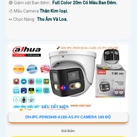
🔴 Giám sát Ban Đêm :
Full Color 20m Có Màu Ban Ðêm.
🎨 Mẫu Camera
Thân Kim loại.
️↭ Chức Năng :
Thu Âm Và Loa.
DH-IPC-PDW3849-A180-AS-PV CAMERA 180 ĐỘ
Giá Bán: