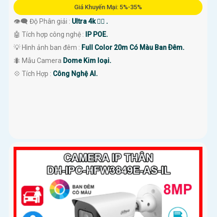
Giá Khuyến Mại: 5%-35%
👁️‍🗨 Độ Phân giải :
Ultra 4k 👍🏾 .
🤖️ Tích hợp công nghệ :
IP POE.
💡 Hình ảnh ban đêm :
Full Color 20m Có Màu Ban Ðêm.
🐜 Mẫu Camera
Dome Kim loại.
️💠 Tích Hợp :
Công Nghệ AI.