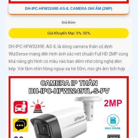
DH-IPC-HFW3249E-AS-IL CAMERA GHI ÂM (2MP)
Giá Bán:
Giá Khuyến Mại: 5%-35%
DH-IPC-HFW3249E-AS-IL là dòng camera thân cố định
WizSense mang đến hình ảnh sắc nét chuẩn Full HD 2MP cùng
khả năng ghi hình có màu vào ban đêm nhờ công nghệ đèn
kép. Với tầm nhìn hồng ngoại xa tới 50m, mic ghi âm tích hợp
và khả năng phân biệt chính xác giữa người và xe giúp giám
sát hiệu quả và giảm thiểu cảnh báo giả, hỗ trợ khe thẻ nhớ lên
đến 512GB, chuẩn chống nước IP67 giá rẻ