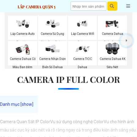
LẮP CAMERA QUẬN 5
Lắp Camera Wifi
Lắp Camera Auto
Camera Sử Dụng
Camera Dahua
Dahua
Tracking
Chip Sony Dahua
Phân Biệt Xe
Camera Dahua Có
Camera Nhận Diện
Camera TIOC
Camera Dahua 4K
Màu Ban Đêm
Biển Số Dahua
Dahua
Siêu Nét
CAMERA IP FULL COLOR
Camera Quan Sát IP ColorVu sử dụng công nghệ ColorVu cho hình ảnh
màu sắc cực kỳ sắc nét và rõ ràng ngay cả trong điều kiện ánh sáng yếu.