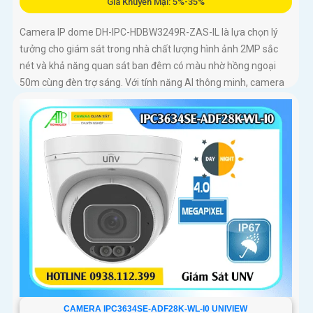
Giá Khuyến Mại: 5%-35%
Camera IP dome DH-IPC-HDBW3249R-ZAS-IL là lựa chọn lý
tưởng cho giám sát trong nhà chất lượng hình ảnh 2MP sắc
nét và khả năng quan sát ban đêm có màu nhờ hồng ngoại
50m cùng đèn trợ sáng. Với tính năng AI thông minh, camera
dễ dàng nhận diện chính xác người và phương tiện, hỗ trợ ghi
âm qua micro tích hợp và lưu trữ tối đa 512GB qua khe thẻ
nhớ, camera hỗ trợ PoE lắp đặt dễ dàng
CAMERA IPC3634SE-ADF28K-WL-I0 UNIVIEW