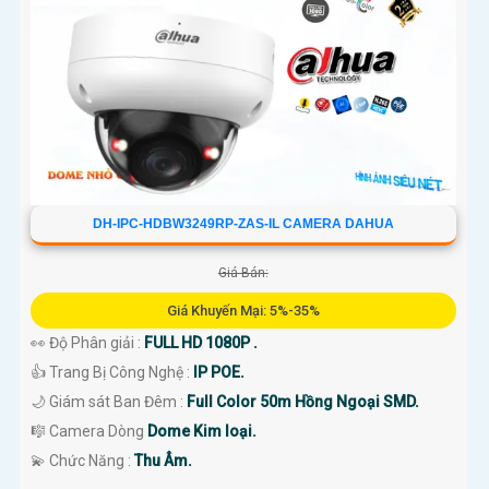
DH-IPC-HDBW3249RP-ZAS-IL CAMERA DAHUA
Giá Bán:
Giá Khuyến Mại: 5%-35%
👀 Độ Phân giải :
FULL HD 1080P .
👍 Trang Bị Công Nghệ :
IP POE.
🌙 Giám sát Ban Đêm :
Full Color 50m Hồng Ngoại SMD.
🎼️ Camera Dòng
Dome Kim loại.
️💫 Chức Năng :
Thu Âm.