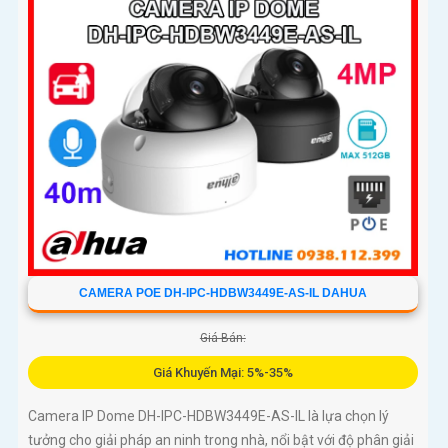
CAMERA POE DH-IPC-HDBW3449E-AS-IL DAHUA
Giá Bán:
Giá Khuyến Mại: 5%-35%
Camera IP Dome DH-IPC-HDBW3449E-AS-IL là lựa chọn lý
tưởng cho giải pháp an ninh trong nhà, nổi bật với độ phân giải