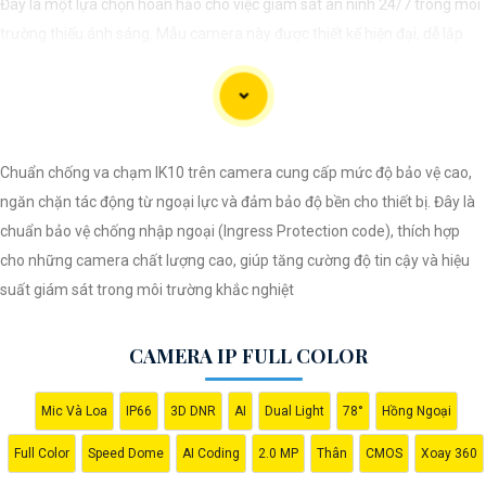
Đây là một lựa chọn hoàn hảo cho việc giám sát an ninh 24/7 trong môi
trường thiếu ánh sáng. Mẫu camera này được thiết kế hiện đại, dễ lắp
đặt và cài đặt, phù hợp với nhiều không gian như văn phòng, cửa hàng,
gia đình, hay nhà kho. Camera Quan Sát IP ColorVu cung cấp khả năng
quan sát từ xa qua hệ thống mạng internet, giúp bạn dễ dàng theo dõi
mọi hoạt động mọi lúc mọi nơi thông qua ứng dụng di động.
Chuẩn chống va chạm IK10 trên camera cung cấp mức độ bảo vệ cao,
ngăn chặn tác động từ ngoại lực và đảm bảo độ bền cho thiết bị. Đây là
chuẩn bảo vệ chống nhập ngoại (Ingress Protection code), thích hợp
cho những camera chất lượng cao, giúp tăng cường độ tin cậy và hiệu
suất giám sát trong môi trường khắc nghiệt
CAMERA IP FULL COLOR
'
Mic Và Loa
IP66
3D DNR
AI
Dual Light
78°
Hồng Ngoại
Full Color
Speed Dome
AI Coding
2.0 MP
Thân
CMOS
Xoay 360