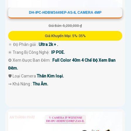
DH-IPC-HDBW3449EP-AS-IL CAMERA 4MP
Giá Bán: 5,200,000 ₫
Giá Khuyến Mại: 5%-35%
🔅 Độ Phân giải :
Ultra 2k + .
✳️ Trang Bị Công Nghệ :
IP POE.
❂ Xem Được Ban Đêm :
Full Color 40m 4 Chế Độ Xem Ban
Đêm.
🛡 Loại Camera
Thân Kim loại.
️⇝ Khả Năng :
Thu Âm.