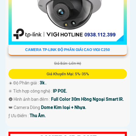
CAMERA TP-LINK ĐỘ PHÂN GIẢI CAO VIGI C250
Giá Bán: Liên Hệ
Giá Khuyến Mại: 5%-35%
☀️ Độ Phân giải :
3k .
✳️ Tích hợp công nghệ :
IP POE.
🌚 Hình ảnh ban đêm :
Full Color 30m Hồng Ngoại Smart IR.
👑 Camera Dòng
Dome Kim loại + Nhựa.
️ƒ Ưu Điểm :
Thu Âm.