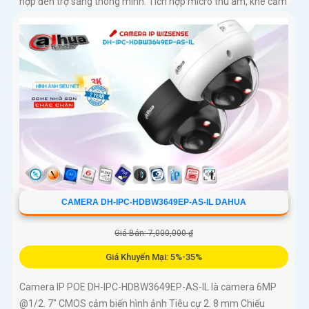
hợp đèn trợ sáng thông minh. Tích hợp micro thu âm, khe cắm
thẻ nhớ lên đến 512GB và công nghệ AI phát hiện chính xác
người và xe, camera đáp ứng tối đa nhu cầu giám sát chuyên
nghiệp hỗ trợ PoE giúp lắp đặt dễ dàng
CAMERA DH-IPC-HDBW3649EP-AS-IL DAHUA
Giá Bán: 7,000,000 ₫
Giá Khuyến Mại: 5%-35%
Camera IP POE DH-IPC-HDBW3649EP-AS-IL là camera 6MP
@1/2. 7" CMOS cảm biến hình ảnh Tiêu cự 2. 8 mm Chiếu