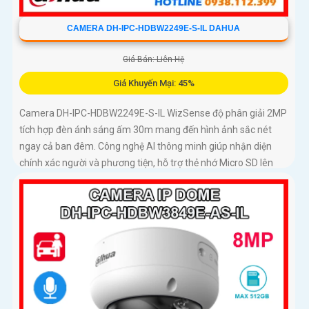
CAMERA DH-IPC-HDBW2249E-S-IL DAHUA
Giá Bán: Liên Hệ
Giá Khuyến Mại: 45%
Camera DH-IPC-HDBW2249E-S-IL WizSense độ phân giải 2MP
tích hợp đèn ánh sáng ấm 30m mang đến hình ảnh sắc nét
ngay cả ban đêm. Công nghệ AI thông minh giúp nhận diện
chính xác người và phương tiện, hỗ trợ thẻ nhớ Micro SD lên
đến 256GB và mic thu âm chất lượng cao