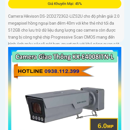
Giá Khuyến Mại: 45%
Camera Hikvison DS-2CD2723G2-LIZS2U cho độ phân giải 2.0
megapixel hồng ngoại ban đêm 40m với khe thẻ nhớ tối đa
512GB cho lưu trữ dữ liệu dung lượng cao camera còn được
trang bị công nghệ chip Progressive Scan CMOS mang đến
hình ảnh màu sắc rõ nét hơn, mượt mà với khả năng quan sát
Full Color trong khoảng cách 40m vào ban đêm giúp camera
có màu rõ nét như ban ngày