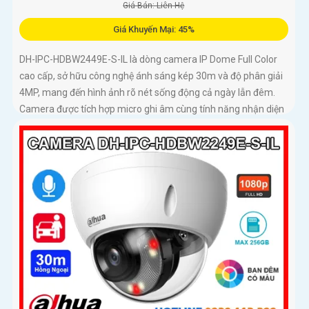
Giá Bán: Liên Hệ
Giá Khuyến Mại: 45%
DH-IPC-HDBW2449E-S-IL là dòng camera IP Dome Full Color
cao cấp, sở hữu công nghệ ánh sáng kép 30m và độ phân giải
4MP, mang đến hình ảnh rõ nét sống động cả ngày lẫn đêm.
Camera được tích hợp micro ghi âm cùng tính năng nhận diện
người và phương tiện, giúp giám sát an ninh hiệu quả