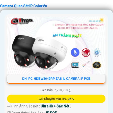
Camera Quan Sát IP ColorVu
DH-IPC-HDBW3649RP-ZAS-IL CAMERA IP POE
Giá Bán: 7,200,000 ₫
Giá Khuyến Mại: 5%-35%
👀 Hình Ảnh Sắc nét :
Ultra 3k + Sắc Nét .
🏆 Công Nghệ Hình Ảnh :
IP POE.