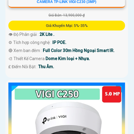
CAMERA TP-LINK VIGI C230 (3MP)
Giá Bán: 13,900,000 ₫
Giá Khuyến Mại: 5%-35%
👁 Độ Phân giải :
2K Lite .
⚙ Tích hợp công nghệ :
IP POE.
🔴 Xem ban đêm :
Full Color 30m Hồng Ngoại Smart IR.
🎨 Thiết Kế Camera
Dome Kim loại + Nhựa.
️₤ Điểm Nỗi Bật :
Thu Âm.