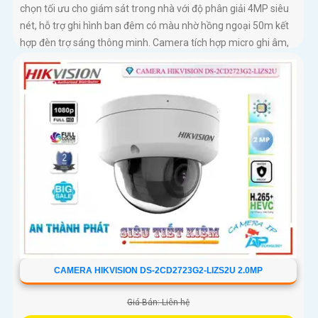
chọn tối ưu cho giám sát trong nhà với độ phân giải 4MP siêu
nét, hỗ trợ ghi hình ban đêm có màu nhờ hồng ngoại 50m kết
hợp đèn trợ sáng thông minh. Camera tích hợp micro ghi âm,
khe cắm thẻ nhớ lên đến 512GB, phát hiện chính xác người và
xe giúp cảnh báo hiệu quả hơn
CAMERA HIKVISION DS-2CD2723G2-LIZS2U 2.0MP
Giá Bán: Liên hệ