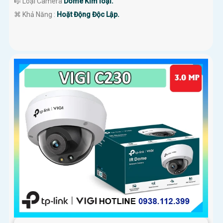
🎼️ Loại Camera
Dome Kim loại.
️⌘ Khả Năng :
Hoặt Động Độc Lập.