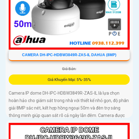
CAMERA DH-IPC-HDBW3849R-ZAS-IL DAHUA (8MP)
Giá Bán:
Giá Khuyến Mại: 5%-35%
Camera IP dome DH-IPC-HDBW3849R-ZAS-IL là lựa chọn
hoàn hảo cho giám sát trong nhà với thiết kế nhỏ gọn, độ phân
giải 8MP sắc nét, kết hợp hồng ngoại 50m và đèn trợ sáng
thông minh giúp quan sát rõ cả ngày lẫn đêm. Camera được
tích hợp micro ghi âm, khe thẻ nhớ lên đến 512GB và công
nghệ phân biệt người và phương tiện, nâng cao độ chính xác
trong cảnh báo, hỗ trợ POE tiện lợi