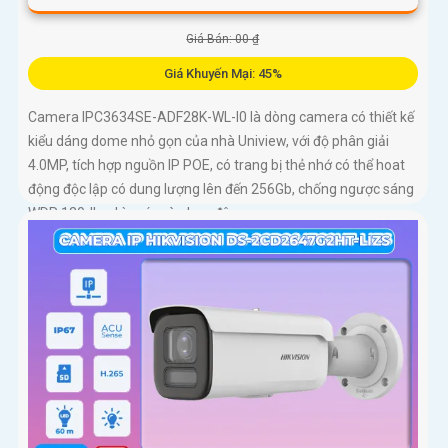
Giá Bán: 00 ₫
Giá Khuyến Mại: 45%
Camera IPC3634SE-ADF28K-WL-I0 là dòng camera có thiết kế
kiểu dáng dome nhỏ gọn của nhà Uniview, với độ phân giải
4.0MP, tích hợp nguồn IP POE, có trang bị thẻ nhớ có thể hoat
động độc lập có dung lượng lên đến 256Gb, chống ngược sáng
WDR 120db, nhìn có màu ban đêm