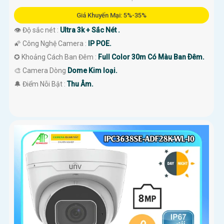
Giá Khuyến Mại: 5%-35%
👁 Độ sắc nét :
Ultra 3k + Sắc Nét .
🌠 Công Nghệ Camera :
IP POE.
✪ Khoảng Cách Ban Đêm :
Full Color 30m Có Màu Ban Ðêm.
🎨 Camera Dòng
Dome Kim loại.
️🔔 Điểm Nỗi Bật :
Thu Âm.