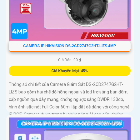
CAMERA IP HIKVISION DS-2CD2747G2HT-LIZS 4MP
Giá Bán: 00 ₫
Giá Khuyến Mại: 45%
Thông số chi tiết của Camera Giám Sát DS-2CD2747G2HT-
LIZS bao gồm hai chế độ hồng ngoại và led trợ sáng ban đêm,
cấp nguồn qua dây mạng, chống ngược sáng DWDR 130db,
hình ảnh sắc nét Full Color 60m, lắp đặt dễ dàng với công nghệ
IP POE. Camera được trang bị chức năng AI cao cấp, chống
ngược sáng DWDR 130db