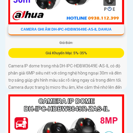
CAMERA GHI ÂM DH-IPC-HDBW3649E-AS-IL DAHUA
Giá Bán:
Giá Khuyến Mại: 5%-35%
Camera IP dome trong nhà DH-IPC-HDBW3649E-AS-IL có độ
phân giải 6MP siêu nét với công nghệ hồng ngoại 30m và đèn
trợ sáng giúp ghi hình màu sắc rõ ràng ngay cả trong đêm tối.
Camera được trang bị micro thu âm, khe cắm thẻ nhớ lên đến
512GB và công nghệ AI thông minh nhận diện chính xác người
và phương tiện nâng cao hiệu quả giám sát