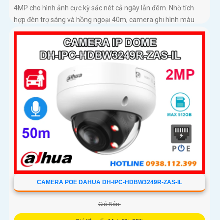
4MP cho hình ảnh cực kỳ sắc nét cả ngày lẫn đêm. Nhờ tích
hợp đèn trợ sáng và hồng ngoại 40m, camera ghi hình màu
trong điều kiện ánh sáng yếu, đồng thời trang bị micro thu âm
nguồn POE, khe cắm thẻ nhớ đến 512GB và công nghệ AI nhận
diện chính xác người và phương tiện
CAMERA POE DAHUA DH-IPC-HDBW3249R-ZAS-IL
Giá Bán: