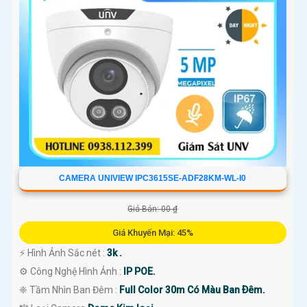
CAMERA UNIVIEW IPC3615SE-ADF28KM-WL-I0
Giá Bán: 00 ₫
Giá Khuyến Mại: 45%
️⚡ Hình Ảnh Sắc nét :
3k .
⚙ Công Nghệ Hình Ảnh :
IP POE.
❈ Tầm Nhìn Ban Đêm :
Full Color 30m Có Màu Ban Ðêm.