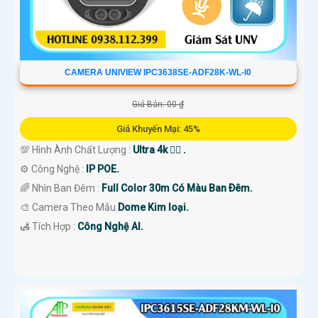
CAMERA UNIVIEW IPC3638SE-ADF28K-WL-I0
Giá Bán: 00 ₫
Giá Khuyến Mại: 45%
💯 Hình Ành Chất Lượng :
Ultra 4k 👍🏾 .
⚙ Công Nghệ :
IP POE.
🌈 Nhìn Ban Đêm :
Full Color 30m Có Màu Ban Ðêm.
🎨 Camera Theo Mẫu
Dome Kim loại.
️🛃 Tích Hợp :
Công Nghệ AI.