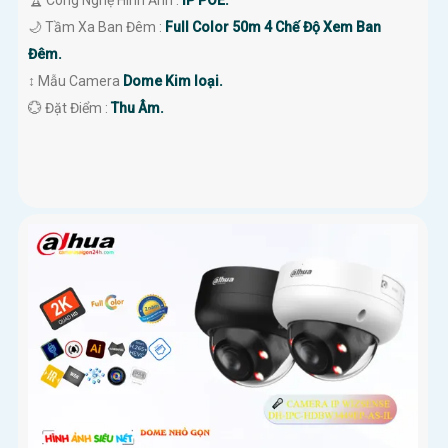
🌙 Tầm Xa Ban Đêm :
Full Color 50m 4 Chế Độ Xem Ban
Đêm.
↕️ Mẫu Camera
Dome Kim loại.
️💮 Đặt Điểm :
Thu Âm.