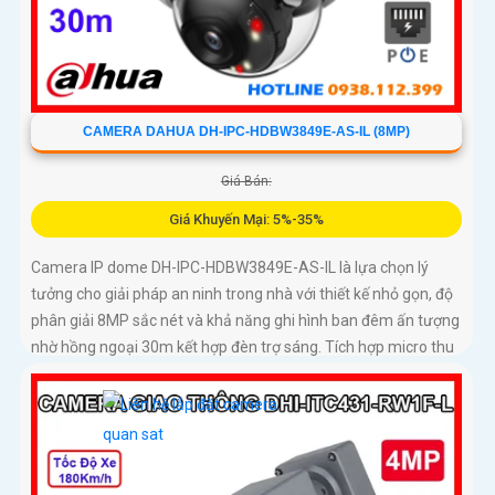
CAMERA DAHUA DH-IPC-HDBW3849E-AS-IL (8MP)
Giá Bán:
Giá Khuyến Mại: 5%-35%
Camera IP dome DH-IPC-HDBW3849E-AS-IL là lựa chọn lý
tưởng cho giải pháp an ninh trong nhà với thiết kế nhỏ gọn, độ
phân giải 8MP sắc nét và khả năng ghi hình ban đêm ấn tượng
nhờ hồng ngoại 30m kết hợp đèn trợ sáng. Tích hợp micro thu
âm, khe cắm thẻ nhớ đến 512GB và công nghệ AI thông minh
giúp phân biệt chính xác người và phương tiện hỗ trợ POE,
giảm thiểu báo động giả hiệu quả