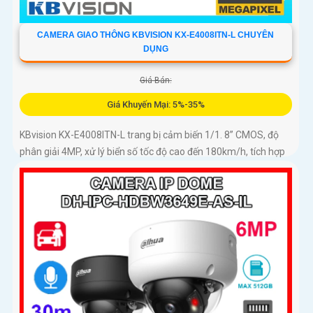
CAMERA GIAO THÔNG KBVISION KX-E4008ITN-L CHUYÊN
DỤNG
Giá Bán:
Giá Khuyến Mại: 5%-35%
KBvision KX-E4008ITN-L trang bị cảm biến 1/1. 8” CMOS, độ
phân giải 4MP, xử lý biển số tốc độ cao đến 180km/h, tích hợp
GPS, LED sáng ấm, chuẩn IP67/IK10, khả năng phân tích vi
phạm vượt trội: lấn làn, đi ngược chiều, phát hiện kẹt xe, ANPR
chính xác >99%