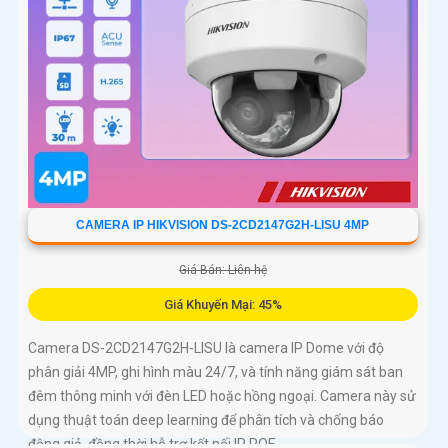
CAMERA IP HIKVISION DS-2CD2147G2H-LISU 4MP
Giá Bán: Liên hệ
Giá Khuyến Mại: 45%
Camera DS-2CD2147G2H-LISU là camera IP Dome với độ
phân giải 4MP, ghi hình màu 24/7, và tính năng giám sát ban
đêm thông minh với đèn LED hoặc hồng ngoại. Camera này sử
dụng thuật toán deep learning để phân tích và chống báo
động giả, đồng thời hỗ trợ kết nối IP POE