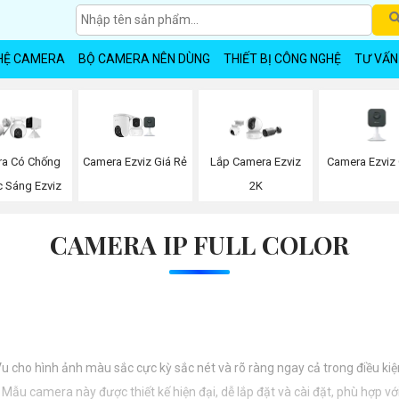
HỆ CAMERA
BỘ CAMERA NÊN DÙNG
THIẾT BỊ CÔNG NGHỆ
TƯ VẤN
Camera Ezviz Giá Rẻ
Camera Ezviz
a Có Chống
Lắp Camera Ezviz
 Sáng Ezviz
2K
CAMERA IP FULL COLOR
cho hình ảnh màu sắc cực kỳ sắc nét và rõ ràng ngay cả trong điều kiệ
Mẫu camera này được thiết kế hiện đại, dễ lắp đặt và cài đặt, phù hợp vớ