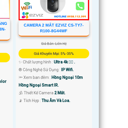
ÁNG
CAMERA 2 MẮT EZVIZ CS-TY7-
3N-
R100-8G44WF
Giá Bán: Liên Hệ
Giá Khuyến Mại: 5%-35%
✨ Chất lượng hình :
Ultra 4k 👍🏾 .
®️ Công Nghệ Sử Dụng :
IP Wifi.
🔦 Xem ban đêm :
Hồng Ngoại 10m
olor
Hồng Ngoại Smart IR.
🕉️ Thiết Kế Camera
2 Mắt.
️📡 Tích Hợp :
Thu Âm Và Loa.