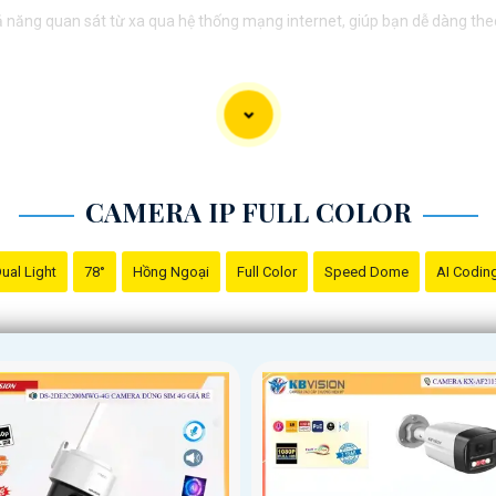
năng quan sát từ xa qua hệ thống mạng internet, giúp bạn dễ dàng the
CAMERA IP FULL COLOR
ual Light
78°
Hồng Ngoại
Full Color
Speed Dome
AI Codin