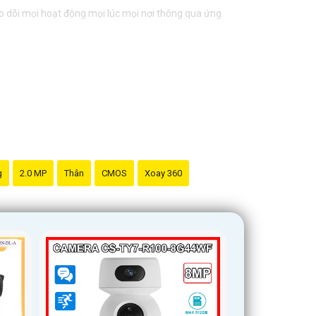
o dõi mọi hoạt động mọi lúc mọi nơi thông qua ứng
g
2.0 MP
Thân
CMOS
Xoay 360