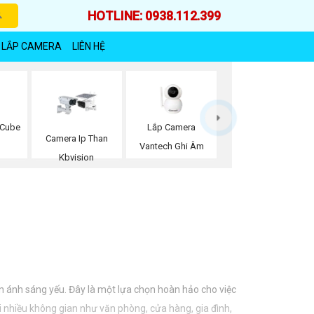
HOTLINE: 0938.112.399
 LẮP CAMERA
LIÊN HỆ
 Cube
Lắp Camera
Camera Ip Than
Vantech Ghi Âm
Kbvision
n ánh sáng yếu. Đây là một lựa chọn hoàn hảo cho việc
i nhiều không gian như văn phòng, cửa hàng, gia đình,