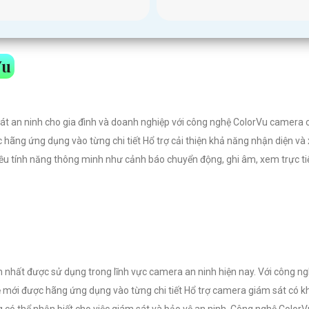
Vu
sát an ninh cho gia đình và doanh nghiệp với công nghệ ColorVu camera 
 hãng ứng dụng vào từng chi tiết Hổ trợ cải thiện khả năng nhận diện và
iều tính năng thông minh như cảnh báo chuyển động, ghi âm, xem trực tiế
nhất được sử dụng trong lĩnh vực camera an ninh hiện nay. Với công nghệ
ệ mới được hãng ứng dụng vào từng chi tiết Hổ trợ camera giám sát có kh
 có thể nhận biết cho việc giám sát và bảo vệ an ninh. Công nghệ ColorV