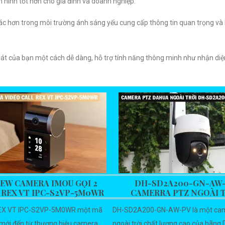
n ninh tốt hơn cho gia đình và doanh nghiệp.
c hơn trong môi trường ánh sáng yếu cung cấp thông tin quan trọng và 
át của bạn một cách dễ dàng, hỗ trợ tính năng thông minh như nhận di
IEW CAMERA IMOU GỌI 2
DH-SD2A200-GN-AW
 REX VT IPC-S2VP-5M0WR
CAMERRA PTZ NGOÀI 
EX VT IPC-S2VP-5M0WR một mã
DH-SD2A200-GN-AW-PV là một ca
mới đến từ thương hiệu camera
ngoài trời chất lượng cao của hãng 