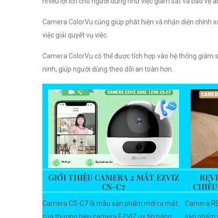
nhiều lợi ích cho người dùng như việc giám sát và bảo vệ a
Camera ColorVu cũng giúp phát hiện và nhận diện chính xá
việc giải quyết vụ việc.
Camera ColorVu có thể được tích hợp vào hệ thống giám s
ninh, giúp người dùng theo dõi an toàn hơn.
GIỚI THIỆU CAMERA 2 MẮT EZVIZ
REV
CS-C7
CHIỀU
Camera CS-C7 là mẫu sản phẩm mới ra mắt
Camera R
của thương hiệu camera EZVIZ uy tín hàng
sản phẩm 