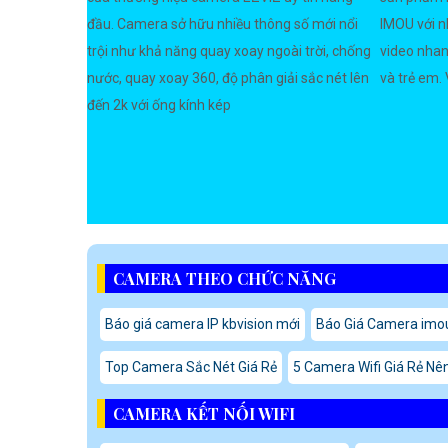
đầu. Camera sở hữu nhiều thông số mới nổi
IMOU với n
trội như khả năng quay xoay ngoài trời, chống
video nhan
nước, quay xoay 360, độ phân giải sắc nét lên
và trẻ em. V
đến 2k với ống kính kép
CAMERA THEO CHỨC NĂNG
Báo giá camera IP kbvision mới
Báo Giá Camera imo
Top Camera Sắc Nét Giá Rẻ
5 Camera Wifi Giá Rẻ Nê
CAMERA KẾT NỐI WIFI