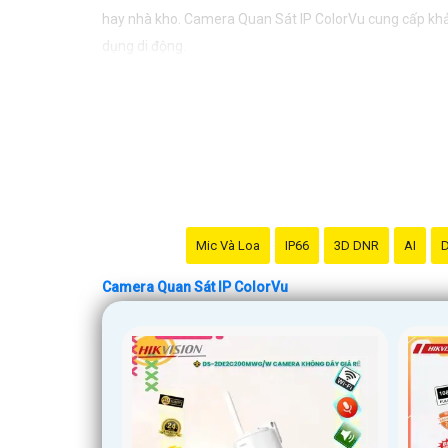
hay nhà kho. Camera Quan Sát IP ColorVu cung cấp khả 
dụng di động.
Mic Và Loa
IP66
3D DNR
AI
D
Camera Quan Sát IP ColorVu