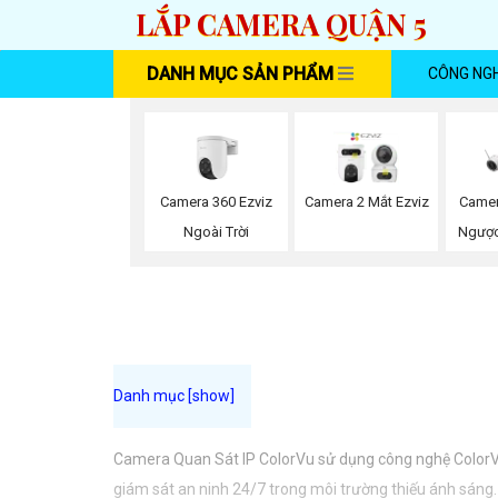
LẮP CAMERA QUẬN 5
DANH MỤC SẢN PHẨM
CÔNG NG
Camera 360 Ezviz
Camera 2 Mắt Ezviz
Camer
Ngoài Trời
Ngược
Camera Quan Sát IP ColorVu sử dụng công nghệ ColorVu 
giám sát an ninh 24/7 trong môi trường thiếu ánh sáng. 