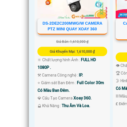
'
DS-2DE2C200MWG/W CAMERA
C
PTZ MINI QUAY XOAY 360
Giá Bán: 1,610,000 ₫
Giá Khuyến Mại: 1,610,000 ₫
🔆 Chất lượng hình Ảnh :
FULL HD
👁 Chấ
1080P .
🏆 Cô
⚒ Camera Công nghệ :
IP.
🌛 Hì
⭐ Giám sát Ban Đêm :
Full Color 30m
Có Mà
Có Màu Ban Ðêm.
⛓ Mẫ
💎 Cấu Tạo Camera
Xoay 360.
️₤ Điể
️🔮 Khả Năng :
Thu Âm Và Loa.