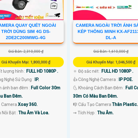
AMERA QUAY QUÉT NGOÀI
CAMERA NGOÀI TRỜI ÁNH S
TRỜI DÙNG SIM 4G DS-
KÉP THÔNG MINH KX-AF211
2DE2C200MWG-4G
DL-A
Giá Bán: 2,310,000 ₫
Giá Bán: 1,610,000 ₫
Giá Khuyến Mại: 1,800,000 ₫
Giá Khuyến Mại: 1,046,500 ₫
t lượng hình :
FULL HD 1080P .
🔅 Độ sắc nét :
FULL HD 1080P .
ng Nghệ Sử Dụng :
IP.
👍 Công Nghệ Camera :
IP POE.
nh ảnh ban đêm :
Full Color 30m
🌜 Khoảng Cách Ban Đêm :
Full C
u Ban Ðêm.
30m Có Màu Ban Ðêm.
u Camera
Xoay 360.
🎼️ Cấu Tạo Camera
Thân Plastic.
m Nỗi Bật :
Thu Âm Và Loa.
️⇝ Tích Hợp :
Thu Âm.