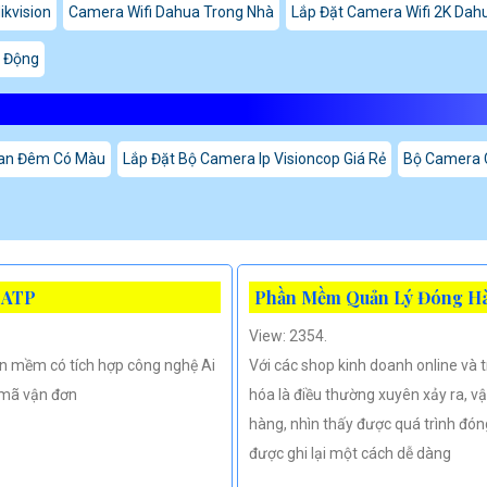
ikvision
Camera Wifi Dahua Trong Nhà
Lắp Đặt Camera Wifi 2K Dah
 Động
an Đêm Có Màu
Lắp Đặt Bộ Camera Ip Visioncop Giá Rẻ
Bộ Camera 
 ATP
Phần Mềm Quản Lý Đóng H
View: 2354.
 mềm có tích hợp công nghệ Ai
Với các shop kinh doanh online và t
 mã vận đơn
hóa là điều thường xuyên xảy ra, 
hàng, nhìn thấy được quá trình đón
được ghi lại một cách dễ dàng