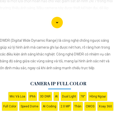
Đây là một lựa chọn hoàn hảo cho việc giám sát an ninh 24/7 trong môi
trường thiếu ánh sáng. Mẫu camera này được thiết kế hiện đại, dễ lắp
đặt và cài đặt, phù hợp với nhiều không gian như văn phòng, cửa hàng,
gia đình, hay nhà kho. Camera Quan Sát IP ColorVu cung cấp khả năng
quan sát từ xa qua hệ thống mạng internet, giúp bạn dễ dàng theo dõi
mọi hoạt động mọi lúc mọi nơi thông qua ứng dụng di động.
DWDR (Digital Wide Dynamic Range) là công nghệ chống ngược sáng
giúp xử lý hình ảnh mà camera ghi lại được nét hơn, rõ ràng hơn trong
các điều kiện ánh sáng khắc nghiệt. Công nghệ DWDR có nhiệm vụ cân
bằng độ sáng giữa các vùng sáng và tối, mang lại hình ảnh sắc nét và
ổn định màu sắc, ngay cả khi ánh sáng mạnh chiếu trực tiếp.
CAMERA IP FULL COLOR
'
Mic Và Loa
IP66
3D DNR
AI
Dual Light
78°
Hồng Ngoại
Full Color
Speed Dome
AI Coding
2.0 MP
Thân
CMOS
Xoay 360