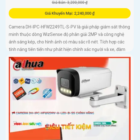
Giá Bán: 3,200,000 ₫
Giá Khuyến Mại: 2,240,000 ₫
Camera DH-IPC-HFW2249TL-S-PV là giải pháp giám sát thông
minh thuộc dòng WizSense độ phân giải 2MP và công nghệ
ánh sáng kép, cho hình ảnh có màu sắc rõ nét. Tích hợp các
tính năng tiên tiến như phát hiện chính xác người và xe, đàm
thoại hai chiều, hỗ trợ thẻ nhớ lên đến 256GB và tầm nhìn hồng
ngoại 30m, camera giúp nâng cao hiệu quả an ninh một cách
toàn diện chuẩn IP67 lắp ngoài trời