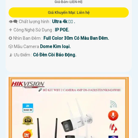
Giá Bán: LIÊN HỆ
Giá Khuyến Mại: Liên hệ
👁️‍🗨 Chất lượng hình :
Ultra 4k 👍🏾 .
⚜️ Công Nghệ Sử Dụng :
IP POE.
✪ Nhìn Ban Đêm :
Full Color 30m Có Màu Ban Ðêm.
🎲 Mẫu Camera
Dome Kim loại.
️📡 Ưu Điểm :
Có Ðèn Còi Báo Động.