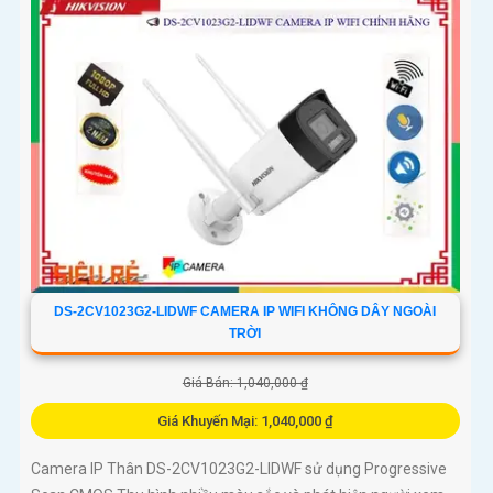
DS-2CV1023G2-LIDWF CAMERA IP WIFI KHÔNG DÂY NGOÀI
TRỜI
Giá Bán: 1,040,000 ₫
Giá Khuyến Mại: 1,040,000 ₫
Camera IP Thân DS-2CV1023G2-LIDWF sử dụng Progressive