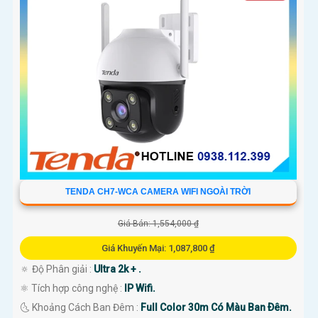
TENDA CH7-WCA CAMERA WIFI NGOÀI TRỜI
Giá Bán: 1,554,000 ₫
Giá Khuyến Mại: 1,087,800 ₫
🔅 Độ Phân giải :
Ultra 2k + .
⚛️ Tích hợp công nghệ :
IP Wifi.
🌜 Khoảng Cách Ban Đêm :
Full Color 30m Có Màu Ban Ðêm.