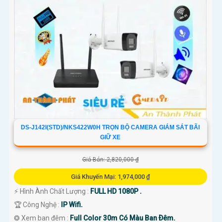
DS-J142I(STD)/NKS422W0H TRỌN BỘ CAMERA GIÁM SÁT BÃI
GIỮ XE
Giá Bán: 2,820,000 ₫
Giá Khuyến Mại: 1,974,000 ₫
️⚡ Hình Ành Chất Lượng :
FULL HD 1080P .
🏆 Công Nghệ :
IP Wifi.
❂ Xem ban đêm :
Full Color 30m Có Màu Ban Ðêm.