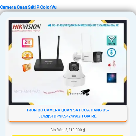
Camera Quan Sát IP ColorVu
TRỌN BỘ CAMERA QUAN SÁT CỬA HÀNG DS-
J142I(STD)/NKS424W02H GIÁ RẺ
Giá Bán: 3,210,000 ₫