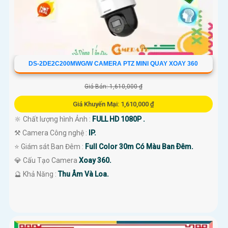
DS-2DE2C200MWG/W CAMERA PTZ MINI QUAY XOAY 360
Giá Bán: 1,610,000 ₫
Giá Khuyến Mại: 1,610,000 ₫
🔆 Chất lượng hình Ảnh :
FULL HD 1080P .
⚒ Camera Công nghệ :
IP.
⭐ Giám sát Ban Đêm :
Full Color 30m Có Màu Ban Ðêm.
💎 Cấu Tạo Camera
Xoay 360.
️🔮 Khả Năng :
Thu Âm Và Loa.