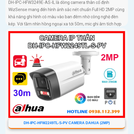
DH-IPC-HFW3249E-AS-IL là dòng camera thân cố định
WizSense mang đến hình ảnh sắc nét chuẩn Full HD 2MP cùng
khả năng ghi hình có màu vào ban đêm nhờ công nghệ đèn
kép. Với tầm nhìn hồng ngoại xa tới 50m, mic ghi âm tích hợp
và khả năng phân biệt chính xác giữa người và xe giúp giám
sát hiệu quả và giảm thiểu cảnh báo giả, hỗ trợ khe thẻ nhớ lên
đến 512GB, chuẩn chống nước IP67 giá rẻ
DH-IPC-HFW2249TL-S-PV CAMERA DAHUA (2MP)