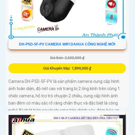
DH-P5D-5F-PV CAMERA WIFI DAHUA CÔNG NGHỆ MỚI
Giá Bán: 2,500,000 ₫
Giá Khuyến Mại: 1,899,000 ₫
Camera DH-P5D-5F-PV là sản phẩm camera cung cấp hình
ảnh toàn diện, độ nét cao với trang bị 2 ống kính trên cùng 1
chiếc camera, hỗ trợ trò chuyện 2 chiều, cung cấp hình ảnh
ban đêm có màu sắc rõ ràng chân thực và đặc biệt là công
nghệ AI phát hiện người phương tiện chính xác, đảm bảo an
ninh hiệu quảDòng camera quan sát DH-P5D-5F-PV với chức
năng đàm thoại 2 chiều và khả năng theo dõi chuyển động trả
nghiệm tốt. Sản phẩm không dây, tiện lợi trong lắp đặt và sử