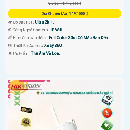
Giá Bán: 1,710,000 ₫
Giá Khuyến Mại: 1,197,000 ₫
👁 Độ sắc nét :
Ultra 2k + .
®️ Công Nghệ Camera :
IP Wifi.
🌈 Hình ảnh ban đêm :
Full Color 30m Có Màu Ban Ðêm.
🎼️ Thiết Kế Camera
Xoay 360.
️🔔 Ưu Điểm :
Thu Âm Và Loa.