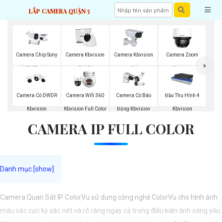
LẮP CAMERA QUẬN 5
Camera Chip Sony
Camera Kbvision
Camera Kbvision
Camera Zoom
NIR KBvision
Giá Rẻ
2K
Kbvision
Camera Có DWDR
Camera Wifi 360
Camera Có Báo
Đầu Thu Hình 4
Kbvision
Kbvision Full Color
Động Kbvision
Kbvision
CAMERA IP FULL COLOR
Camera Quan Sát IP ColorVu sử dụng công nghệ ColorVu cho hình ảnh
màu sắc cực kỳ sắc nét và rõ ràng ngay cả trong điều kiện ánh sáng yếu.