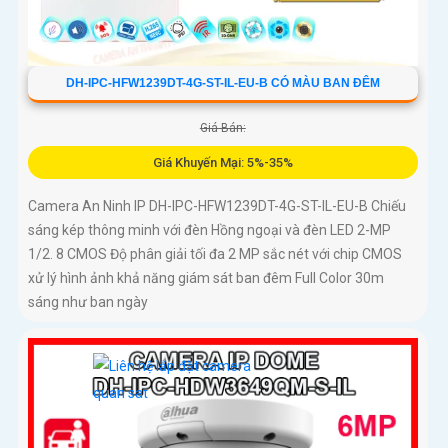
DH-IPC-HFW1239DT-4G-ST-IL-EU-B CÓ MÀU BAN ĐÊM
Giá Bán:
Giá Khuyến Mại: 5%-35%
Camera An Ninh IP DH-IPC-HFW1239DT-4G-ST-IL-EU-B Chiếu
sáng kép thông minh với đèn Hồng ngoại và đèn LED 2-MP
1/2. 8 CMOS Độ phân giải tối đa 2 MP sắc nét với chip CMOS
xử lý hình ảnh khả năng giám sát ban đêm Full Color 30m
sáng như ban ngày