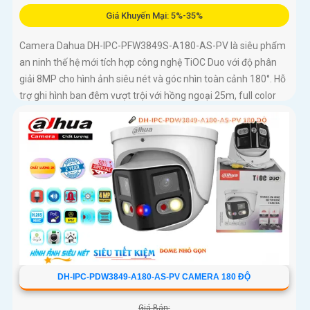
Giá Khuyến Mại: 5%-35%
Camera Dahua DH-IPC-PFW3849S-A180-AS-PV là siêu phẩm
an ninh thế hệ mới tích hợp công nghệ TiOC Duo với độ phân
giải 8MP cho hình ảnh siêu nét và góc nhìn toàn cảnh 180°. Hỗ
trợ ghi hình ban đêm vượt trội với hồng ngoại 25m, full color
20m, đàm thoại hai chiều rõ ràng, cùng khe cắm thẻ nhớ
256GB đáp ứng nhu cầu lưu trữ dài hạn, thiết kế chuẩn IP67
chống bụi nước, cấp nguồn POE
DH-IPC-PDW3849-A180-AS-PV CAMERA 180 ĐỘ
Giá Bán: