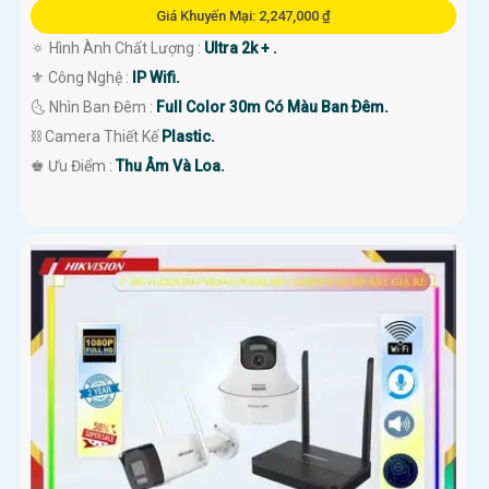
Giá Khuyến Mại: 2,247,000 ₫
🔅 Hình Ành Chất Lượng :
Ultra 2k + .
⚜️ Công Nghệ :
IP Wifi.
🌜 Nhìn Ban Đêm :
Full Color 30m Có Màu Ban Ðêm.
⛓ Camera Thiết Kế
Plastic.
️♚ Ưu Điểm :
Thu Âm Và Loa.