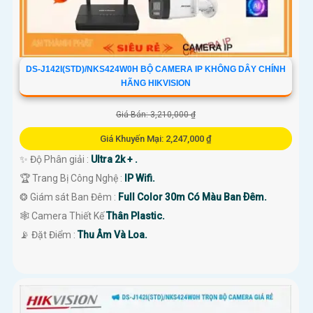
DS-J142I(STD)/NKS424W0H BỘ CAMERA IP KHÔNG DÂY CHÍNH
HÃNG HIKVISION
Giá Bán: 3,210,000 ₫
Giá Khuyến Mại: 2,247,000 ₫
✨ Độ Phân giải :
Ultra 2k + .
🏆 Trang Bị Công Nghệ :
IP Wifi.
❂ Giám sát Ban Đêm :
Full Color 30m Có Màu Ban Ðêm.
🕸️ Camera Thiết Kế
Thân Plastic.
️📡 Đặt Điểm :
Thu Âm Và Loa.