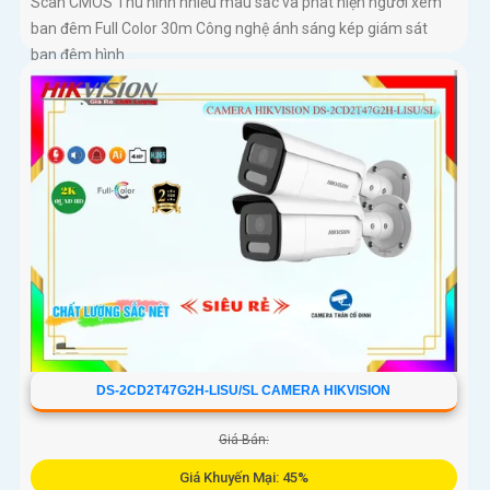
Scan CMOS Thu hình nhiều màu sắc và phát hiện người xem
ban đêm Full Color 30m Công nghệ ánh sáng kép giám sát
ban đêm hình...
DS-2CD2T47G2H-LISU/SL CAMERA HIKVISION
Giá Bán:
Giá Khuyến Mại: 45%