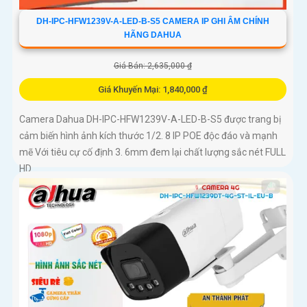
DH-IPC-HFW1239V-A-LED-B-S5 CAMERA IP GHI ÂM CHÍNH
HÃNG DAHUA
Giá Bán: 2,635,000 ₫
Giá Khuyến Mại: 1,840,000 ₫
Camera Dahua DH-IPC-HFW1239V-A-LED-B-S5 được trang bị
cảm biến hình ảnh kích thước 1/2. 8 IP POE độc đáo và mạnh
mẽ Với tiêu cự cố định 3. 6mm đem lại chất lượng sắc nét FULL
HD...