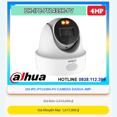
ninh ngoài trời thì camera Dahua DH-IPC-WL46A chính là sự
lựa chọn vô cùng phù hợpCamera an ninh không dây DH-IPC-
WL46A là lựa chọn lý tưởng để bảo vệ ngôi nhà hoặc văn
phòng của bạn
DH-IPC-PT1439H-PV CAMERA DAHUA 4MP
Giá Bán: 2,310,000 ₫
Giá Khuyến Mại: 1,617,000 ₫