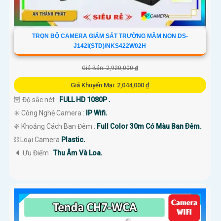
TRỌN BỘ CAMERA GIÁM SÁT TRƯỜNG MẦM NON DS-
J142I(STD)/NKS422W02H
Giá Bán: 2,920,000 ₫
Giá Khuyến Mại: 2,044,000 ₫
🦉 Độ sắc nét :
FULL HD 1080P .
✳️ Công Nghệ Camera :
IP Wifi.
❈ Khoảng Cách Ban Đêm :
Full Color 30m Có Màu Ban Ðêm.
⛓ Loại Camera
Plastic.
️🔈 Ưu Điểm :
Thu Âm Và Loa.