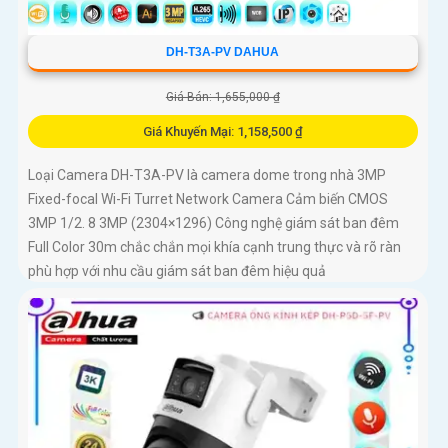
DH-T3A-PV DAHUA
Giá Bán: 1,655,000 ₫
Giá Khuyến Mại: 1,158,500 ₫
Loại Camera DH-T3A-PV là camera dome trong nhà 3MP
Fixed-focal Wi-Fi Turret Network Camera Cảm biến CMOS
3MP 1/2. 8 3MP (2304×1296) Công nghệ giám sát ban đêm
Full Color 30m chắc chắn mọi khía cạnh trung thực và rõ ràn
phù hợp với nhu cầu giám sát ban đêm hiệu quả