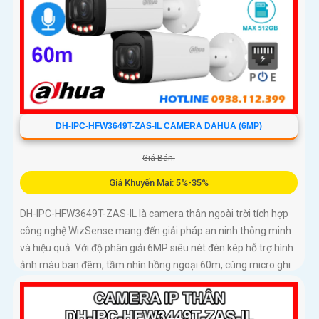
DH-IPC-HFW3649T-ZAS-IL CAMERA DAHUA (6MP)
Giá Bán:
Giá Khuyến Mại: 5%-35%
DH-IPC-HFW3649T-ZAS-IL là camera thân ngoài trời tích hợp
công nghệ WizSense mang đến giải pháp an ninh thông minh
và hiệu quả. Với độ phân giải 6MP siêu nét đèn kép hỗ trợ hình
ảnh màu ban đêm, tầm nhìn hồng ngoại 60m, cùng micro ghi
âm và khả năng nhận diện chính xác người và xe, camera đảm
bảo giám sát chuẩn xác 24/7 hỗ trợ POE, khe thẻ nhớ lên đến
512GB và chuẩn chống nước IP67