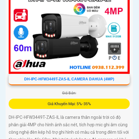
DH-IPC-HFW3449T-ZAS-IL CAMERA DAHUA (4MP)
Giá Bán:
Giá Khuyến Mại: 5%-35%
DH-IPC-HFW3449T-ZAS-IL là camera thân ngoài trời có độ
phân giải 4MP cho hình ảnh sắc nét, tích hợp mic ghi âm cùng
công nghệ đèn kép hỗ trợ ghi hình có màu cả trong đêm tối với