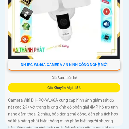
dụng
DH-IPC-WL46A CAMERA AN NINH CÔNG NGHỆ MỚI
Giá Bán: Liên hệ
Giá Khuyến Mại: 45%
Camera Wifi DH-IPC-WL46A cung cấp hình ảnh giám sát độ
nét cao 2K+ với trang bị ống kính độ phân giải 4MP, hỗ trợ tính
năng đàm thoại 2 chiều, báo động chủ động, đèn pha tích hợp
và khả năng phát hiện thông minh phân biệt người phương
tiện, đảm bảo an ninh hiệu quả. Đối với nhu cầu quan sát an