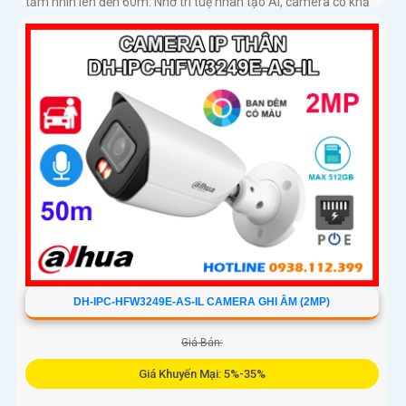
tầm nhìn lên đến 60m. Nhờ trí tuệ nhân tạo AI, camera có khả
năng phân biệt chính xác người và phương tiện giảm thiểu
cảnh báo giả nâng cao hiệu quả an ninh hỗ trợ khe cắm thẻ
nhớ 512GB, chuẩn chống nước IP67
DH-IPC-HFW3249E-AS-IL CAMERA GHI ÂM (2MP)
Giá Bán:
Giá Khuyến Mại: 5%-35%