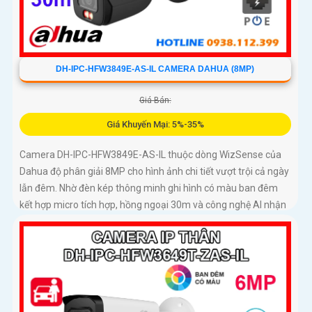
DH-IPC-HFW3849E-AS-IL CAMERA DAHUA (8MP)
Giá Bán:
Giá Khuyến Mại: 5%-35%
Camera DH-IPC-HFW3849E-AS-IL thuộc dòng WizSense của
Dahua độ phân giải 8MP cho hình ảnh chi tiết vượt trội cả ngày
lẫn đêm. Nhờ đèn kép thông minh ghi hình có màu ban đêm
kết hợp micro tích hợp, hồng ngoại 30m và công nghệ AI nhận
diện chính xác người và xe, giúp tăng cường bảo mật hiệu quả