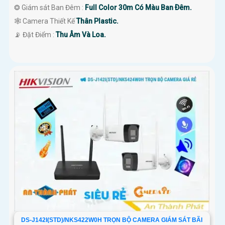
❂ Giám sát Ban Đêm :
Full Color 30m Có Màu Ban Ðêm.
🕸️ Camera Thiết Kế
Thân Plastic.
️📡 Đặt Điểm :
Thu Âm Và Loa.
DS-J142I(STD)/NKS422W0H TRỌN BỘ CAMERA GIÁM SÁT BÃI