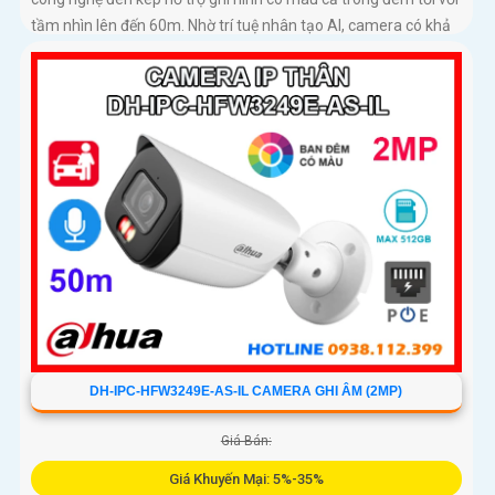
tầm nhìn lên đến 60m. Nhờ trí tuệ nhân tạo AI, camera có khả
năng phân biệt chính xác người và phương tiện giảm thiểu
cảnh báo giả nâng cao hiệu quả an ninh hỗ trợ khe cắm thẻ
nhớ 512GB, chuẩn chống nước IP67
DH-IPC-HFW3249E-AS-IL CAMERA GHI ÂM (2MP)
Giá Bán:
Giá Khuyến Mại: 5%-35%