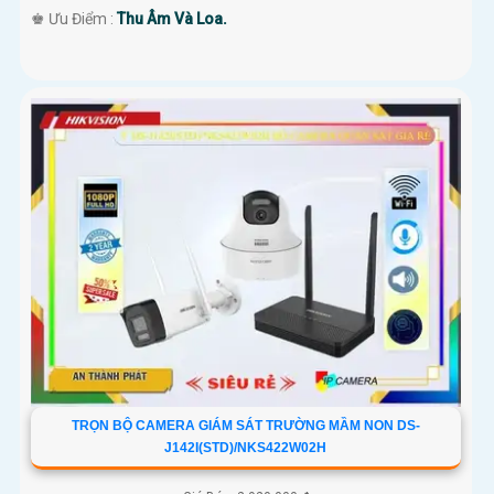
️♚ Ưu Điểm :
Thu Âm Và Loa.
TRỌN BỘ CAMERA GIÁM SÁT TRƯỜNG MẦM NON DS-
J142I(STD)/NKS422W02H