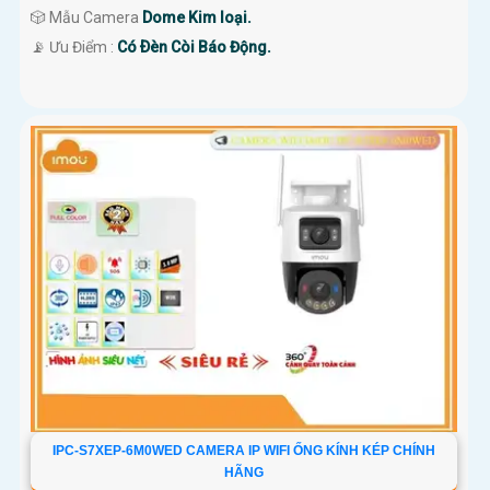
🎲 Mẫu Camera
Dome Kim loại.
️📡 Ưu Điểm :
Có Ðèn Còi Báo Động.
IPC-S7XEP-6M0WED CAMERA IP WIFI ỐNG KÍNH KÉP CHÍNH
HÃNG