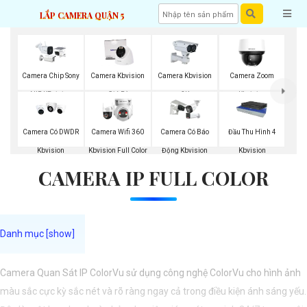
LẮP CAMERA QUẬN 5
Camera Chip Sony
Camera Kbvision
Camera Kbvision
Camera Zoom
NIR KBvision
Giá Rẻ
2K
Kbvision
Camera Có DWDR
Camera Wifi 360
Camera Có Báo
Đầu Thu Hình 4
Kbvision
Kbvision Full Color
Động Kbvision
Kbvision
CAMERA IP FULL COLOR
Camera Quan Sát IP ColorVu sử dụng công nghệ ColorVu cho hình ảnh
màu sắc cực kỳ sắc nét và rõ ràng ngay cả trong điều kiện ánh sáng yếu.