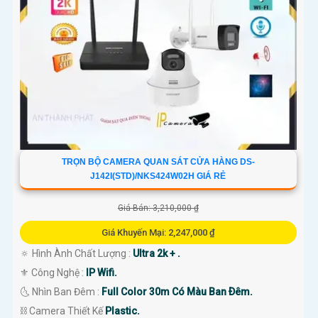
TRỌN BỘ CAMERA QUAN SÁT CỬA HÀNG DS-
J142I(STD)/NKS424W02H GIÁ RẺ
Giá Bán: 3,210,000 ₫
Giá Khuyến Mại: 2,247,000 ₫
🔅 Hình Ành Chất Lượng :
Ultra 2k + .
⚜️ Công Nghệ :
IP Wifi.
🌜 Nhìn Ban Đêm :
Full Color 30m Có Màu Ban Ðêm.
⛓ Camera Thiết Kế
Plastic.