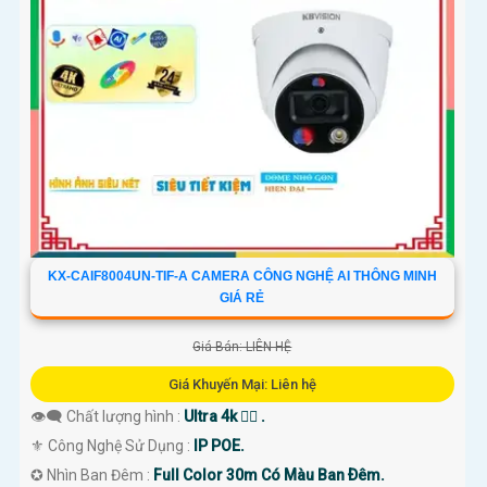
KX-CAIF8004UN-TIF-A CAMERA CÔNG NGHỆ AI THÔNG MINH
GIÁ RẺ
Giá Bán: LIÊN HỆ
Giá Khuyến Mại: Liên hệ
👁️‍🗨 Chất lượng hình :
Ultra 4k 👍🏾 .
⚜️ Công Nghệ Sử Dụng :
IP POE.
✪ Nhìn Ban Đêm :
Full Color 30m Có Màu Ban Ðêm.