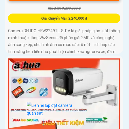
Giá Bán: 3,200,000 ₫
Giá Khuyến Mại: 2,240,000 ₫
Camera DH-IPC-HFW2249TL-S-PV là giải pháp giám sát thông
minh thuộc dòng WizSense độ phân giải 2MP và công nghệ
ánh sáng kép, cho hình ảnh có màu sắc rõ nét. Tích hợp các
tính năng tiên tiến như phát hiện chính xác người và xe, đàm
thoại hai chiều, hỗ trợ thẻ nhớ lên đến 256GB và tầm nhìn hồng
ngoại 30m, camera giúp nâng cao hiệu quả an ninh một cách
toàn diện chuẩn IP67 lắp ngoài trời