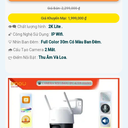
Giá Bán: 2,299,000 ₫
Giá Khuyến Mại: 1,999,000 ₫
👁️‍🗨 Chất lượng hình :
2K Lite .
🌠 Công Nghệ Sử Dụng :
IP Wifi.
💡 Nhìn Ban Đêm :
Full Color 30m Có Màu Ban Ðêm.
🌧️ Cấu Tạo Camera
2 Mắt.
️ლ Điểm Nỗi Bật :
Thu Âm Và Loa.