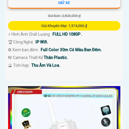
GIỮ XE
Giá Bán: 2,820,000 ₫
Giá Khuyến Mại: 1,974,000 ₫
️⚡ Hình Ành Chất Lượng :
FULL HD 1080P .
🏆 Công Nghệ :
IP Wifi.
❂ Xem ban đêm :
Full Color 30m Có Màu Ban Ðêm.
🎼️ Camera Thiết Kế
Thân Plastic.
️🔮 Tích Hợp :
Thu Âm Và Loa.