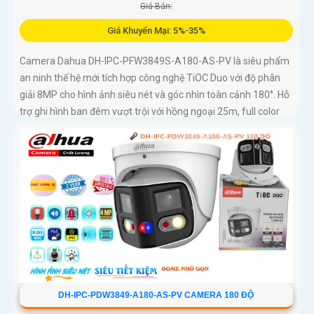
Giá Bán:
Giá Khuyến Mại: 5%-35%
Camera Dahua DH-IPC-PFW3849S-A180-AS-PV là siêu phẩm
an ninh thế hệ mới tích hợp công nghệ TiOC Duo với độ phân
giải 8MP cho hình ảnh siêu nét và góc nhìn toàn cảnh 180°. Hỗ
trợ ghi hình ban đêm vượt trội với hồng ngoại 25m, full color
20m, đàm thoại hai chiều rõ ràng, cùng khe cắm thẻ nhớ
256GB đáp ứng nhu cầu lưu trữ dài hạn, thiết kế chuẩn IP67
chống bụi nước, cấp nguồn POE
DH-IPC-PDW3849-A180-AS-PV CAMERA 180 ĐỘ