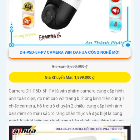
DH-P5D-5F-PV CAMERA WIFI DAHUA CÔNG NGHỆ MỚI
Giá Bán: 2,500,000 ₫
Giá Khuyến Mại: 1,899,000 ₫
Camera DH-P5D-5F-PV là sản phẩm camera cung cấp hình
ảnh toàn diện, độ nét cao với trang bị 2 ống kính trên cùng 1
chiếc camera, hỗ trợ trò chuyện 2 chiều, cung cấp hình ảnh
ban đêm có màu sắc rõ ràng chân thực và đặc biệt là công
nghệ AI phát hiện người phương tiện chính xác, đảm bảo an
ninh hiệu quảDòng camera quan sát DH-P5D-5F-PV với chức
năng đàm thoại 2 chiều và khả năng theo dõi chuyển động trả