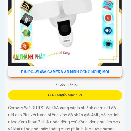
nghiệm tốt. Sản phẩm không dây, tiện lợi trong lắp đặt và sử
dụng
DH-IPC-WL46A CAMERA AN NINH CÔNG NGHỆ MỚI
Giá Bán: Liên hệ
Giá Khuyến Mại: 45%
Camera Wifi DH-IPC-WL46A cung cấp hình ảnh giám sát độ
nét cao 2K+ với trang bị ống kính độ phân giải 4MP, hỗ trợ tính
năng đàm thoại 2 chiều, báo động chủ động, đèn pha tích hợp
và khả năng phát hiện thông minh phân biệt người phương