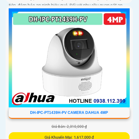
tiện, đảm bảo an ninh hiệu quả. Đối với nhu cầu quan sát an
ninh ngoài trời thì camera Dahua DH-IPC-WL46A chính là sự
lựa chọn vô cùng phù hợpCamera an ninh không dây DH-IPC-
WL46A là lựa chọn lý tưởng để bảo vệ ngôi nhà hoặc văn
phòng của bạn
DH-IPC-PT1439H-PV CAMERA DAHUA 4MP
Giá Bán: 2,310,000 ₫
Giá Khuyến Mại: 1,617,000 ₫