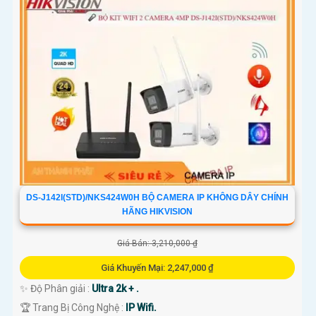
DS-J142I(STD)/NKS424W0H BỘ CAMERA IP KHÔNG DÂY CHÍNH
HÃNG HIKVISION
Giá Bán: 3,210,000 ₫
Giá Khuyến Mại: 2,247,000 ₫
✨ Độ Phân giải :
Ultra 2k + .
🏆 Trang Bị Công Nghệ :
IP Wifi.