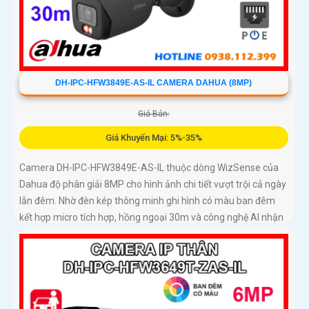
DH-IPC-HFW3849E-AS-IL CAMERA DAHUA (8MP)
Giá Bán:
Giá Khuyến Mại: 5%-35%
Camera DH-IPC-HFW3849E-AS-IL thuộc dòng WizSense của
Dahua độ phân giải 8MP cho hình ảnh chi tiết vượt trội cả ngày
lẫn đêm. Nhờ đèn kép thông minh ghi hình có màu ban đêm
kết hợp micro tích hợp, hồng ngoại 30m và công nghệ AI nhận
diện chính xác người và xe, giúp tăng cường bảo mật hiệu quả