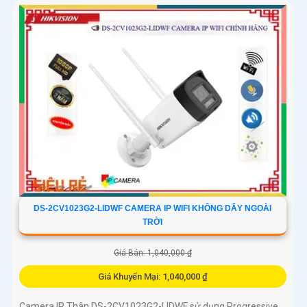
DS-2CV1023G2-LIDWF CAMERA IP WIFI KHÔNG DÂY NGOÀI
TRỜI
Giá Bán: 1,040,000 ₫
Giá Khuyến Mại: 1,040,000 ₫
Camera IP Thân DS-2CV1023G2-LIDWF sử dụng Progressive