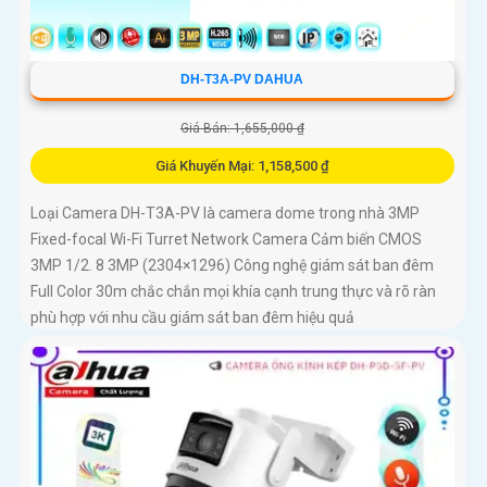
DH-T3A-PV DAHUA
Giá Bán: 1,655,000 ₫
Giá Khuyến Mại: 1,158,500 ₫
Loại Camera DH-T3A-PV là camera dome trong nhà 3MP
Fixed-focal Wi-Fi Turret Network Camera Cảm biến CMOS
3MP 1/2. 8 3MP (2304×1296) Công nghệ giám sát ban đêm
Full Color 30m chắc chắn mọi khía cạnh trung thực và rõ ràn
phù hợp với nhu cầu giám sát ban đêm hiệu quả