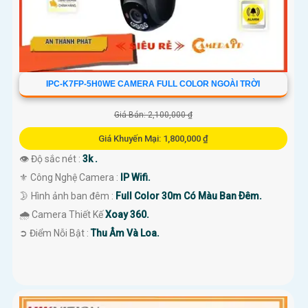
IPC-K7FP-5H0WE CAMERA FULL COLOR NGOÀI TRỜI
Giá Bán: 2,100,000 ₫
Giá Khuyến Mại: 1,800,000 ₫
👁 Độ sắc nét :
3k .
⚜️ Công Nghệ Camera :
IP Wifi.
🌛 Hình ảnh ban đêm :
Full Color 30m Có Màu Ban Ðêm.
🌧️ Camera Thiết Kế
Xoay 360.
️➲ Điểm Nỗi Bật :
Thu Âm Và Loa.