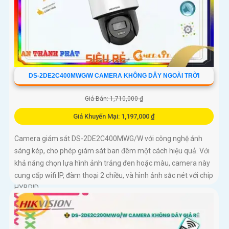
DS-2DE2C400MWG/W CAMERA KHÔNG DÂY NGOÀI TRỜI
Giá Bán: 1,710,000 ₫
Giá Khuyến Mại: 1,197,000 ₫
Camera giám sát DS-2DE2C400MWG/W với công nghệ ánh
sáng kép, cho phép giám sát ban đêm một cách hiệu quả. Với
khả năng chọn lựa hình ảnh trắng đen hoặc màu, camera này
cung cấp wifi IP, đàm thoại 2 chiều, và hình ảnh sắc nét với chip
HYBRID