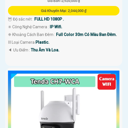
Giá Bán: 2,920,000 ₫
Giá Khuyến Mại: 2,044,000 ₫
🦉 Độ sắc nét :
FULL HD 1080P .
✳️ Công Nghệ Camera :
IP Wifi.
❈ Khoảng Cách Ban Đêm :
Full Color 30m Có Màu Ban Ðêm.
⛓ Loại Camera
Plastic.
️🔈 Ưu Điểm :
Thu Âm Và Loa.