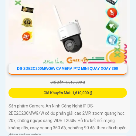
DS-2DE2C200MWG/W CAMERA PTZ MINI QUAY XOAY 360
Giá Bán: 1,610,000 ₫
Giá Khuyến Mại: 1,610,000 ₫
Sản phẩm Camera An Ninh Công Nghệ IP DS-
2DE2C200MWG/W có độ phân giải cao 2MP, zoom quang học
20x, chống ngược sáng WDR 120dB. Hỗ trợ kết nối mạng
không dây, xoay ngang 360 độ, nghiêng 90 độ, theo dõi chuyển
động thông minh