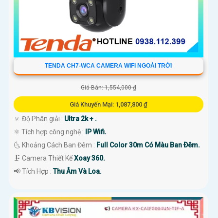
TENDA CH7-WCA CAMERA WIFI NGOÀI TRỜI
Giá Bán: 1,554,000 ₫
Giá Khuyến Mại: 1,087,800 ₫
🔅 Độ Phân giải :
Ultra 2k + .
⚛️ Tích hợp công nghệ :
IP Wifi.
🌜 Khoảng Cách Ban Đêm :
Full Color 30m Có Màu Ban Ðêm.
🗜️ Camera Thiết Kế
Xoay 360.
️📢 Tích Hợp :
Thu Âm Và Loa.