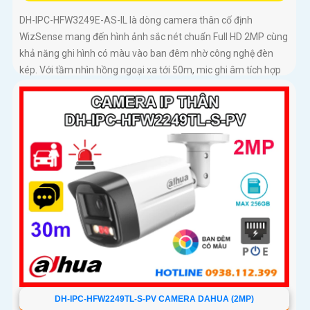
DH-IPC-HFW3249E-AS-IL là dòng camera thân cố định
WizSense mang đến hình ảnh sắc nét chuẩn Full HD 2MP cùng
khả năng ghi hình có màu vào ban đêm nhờ công nghệ đèn
kép. Với tầm nhìn hồng ngoại xa tới 50m, mic ghi âm tích hợp
và khả năng phân biệt chính xác giữa người và xe giúp giám
sát hiệu quả và giảm thiểu cảnh báo giả, hỗ trợ khe thẻ nhớ lên
đến 512GB, chuẩn chống nước IP67 giá rẻ
DH-IPC-HFW2249TL-S-PV CAMERA DAHUA (2MP)