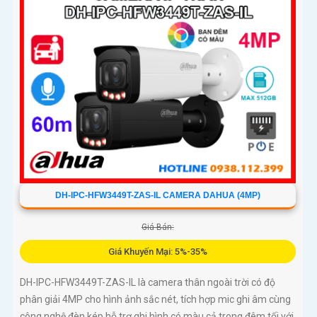
512GB và chuẩn chống nước IP67
DH-IPC-HFW3449T-ZAS-IL CAMERA DAHUA (4MP)
Giá Bán:
Giá Khuyến Mại: 5%-35%
DH-IPC-HFW3449T-ZAS-IL là camera thân ngoài trời có độ
phân giải 4MP cho hình ảnh sắc nét, tích hợp mic ghi âm cùng
công nghệ đèn kép hỗ trợ ghi hình có màu cả trong đêm tối với