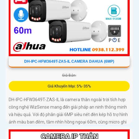
DH-IPC-HFW3649T-ZAS-IL CAMERA DAHUA (6MP)
Giá Bán:
Giá Khuyến Mại: 5%-35%
DH-IPC-HFW3649T-ZAS-IL là camera thân ngoài trời tích hợp
công nghệ WizSense mang đến giải pháp an ninh thông minh
và hiệu quả. Với độ phân giải 6MP siêu nét đèn kép hỗ trợ hình
ảnh màu ban đêm, tầm nhìn hồng ngoại 60m, cùng micro ghi
âm và khả năng nhận diện chính xác người và xe, camera đảm
bảo giám sát chuẩn xác 24/7 hỗ trợ POE, khe thẻ nhớ lên đến