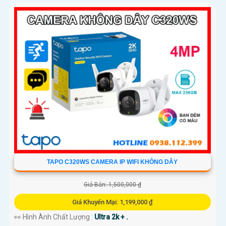
TAPO C320WS CAMERA IP WIFI KHÔNG DÂY
Giá Bán: 1,500,000 ₫
Giá Khuyến Mại: 1,199,000 ₫
👀 Hình Ành Chất Lượng :
Ultra 2k + .