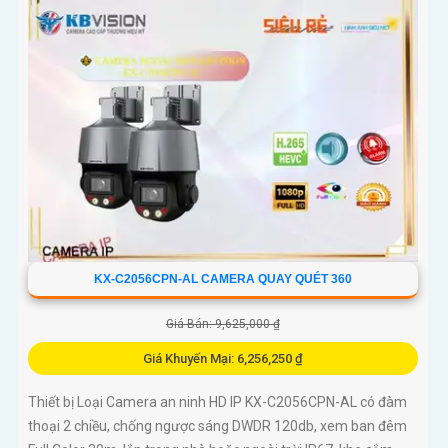
KX-C2056CPN-AL CAMERA QUAY QUÉT 360
Giá Bán: 9,625,000 ₫
Giá Khuyến Mại: 6,256,250 ₫
Thiết bị Loại Camera an ninh HD IP KX-C2056CPN-AL có đàm
thoại 2 chiều, chống ngược sáng DWDR 120db, xem ban đêm