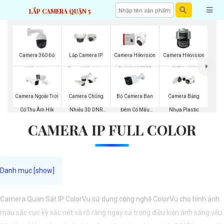
LẮP CAMERA QUẬN 5
Camera 360 Độ
Lắp Camera IP
Camera Hikvision
Camera Hikvision
Hikvision
Dome Hikvision
Full Hd 1080P
4K Siêu Nét
Bộ Camera Ban
Camera Ngoài Trời
Camera Chống
Camera Bằng
Đêm Có Màu
Có Thu Âm Hik
Nhiễu 3D DNR
Nhựa Plastic
CAMERA IP FULL COLOR
Kbvision
Hikvison
Camera Quan Sát IP ColorVu sử dụng công nghệ ColorVu cho hình ảnh
màu sắc cực kỳ sắc nét và rõ ràng ngay cả trong điều kiện ánh sáng yếu.