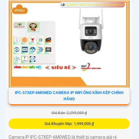
IPC-S7XEP-6M0WED CAMERA IP WIFI ỐNG KÍNH KÉP CHÍNH
HÃNG
Giá Bán: 2,299,000 ₫
Giá Khuyến Mại: 1,999,000 ₫
Camera IP IPC-S7XEP-6M0WED là thiết bị camera giá rẻ