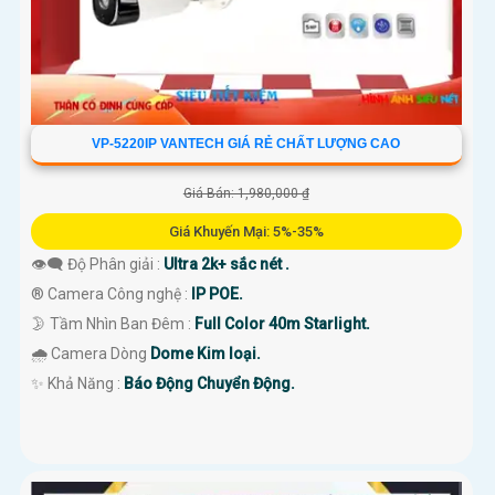
VP-5220IP VANTECH GIÁ RẺ CHẤT LƯỢNG CAO
Giá Bán: 1,980,000 ₫
Giá Khuyến Mại: 5%-35%
👁️‍🗨 Độ Phân giải :
Ultra 2k+ sắc nét .
®️ Camera Công nghệ :
IP POE.
🌛 Tầm Nhìn Ban Đêm :
Full Color 40m Starlight.
🌧️ Camera Dòng
Dome Kim loại.
️✨ Khả Năng :
Báo Động Chuyển Động.