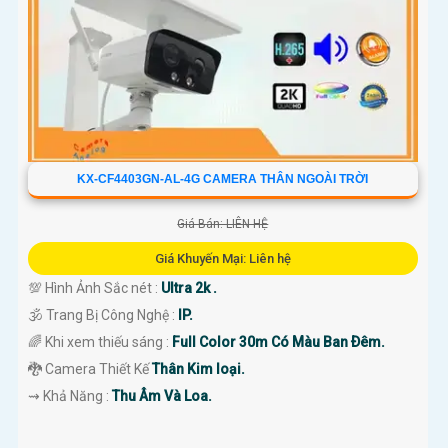
KX-CF4403GN-AL-4G CAMERA THÂN NGOÀI TRỜI
Giá Bán: LIÊN HỆ
Giá Khuyến Mại: Liên hệ
💯 Hình Ảnh Sắc nét :
Ultra 2k .
🕉️ Trang Bị Công Nghệ :
IP.
🌈 Khi xem thiếu sáng :
Full Color 30m Có Màu Ban Ðêm.
🐉️ Camera Thiết Kế
Thân Kim loại.
️⇝ Khả Năng :
Thu Âm Và Loa.