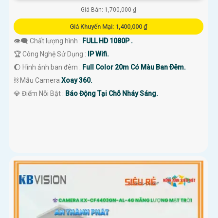
Giá Bán: 1,700,000 ₫
Giá Khuyến Mại: 1,400,000 ₫
👁️‍🗨 Chất lượng hình :
FULL HD 1080P .
🏆 Công Nghệ Sử Dụng :
IP Wifi.
🌔 Hình ảnh ban đêm :
Full Color 20m Có Màu Ban Ðêm.
⛓ Mẫu Camera
Xoay 360.
️💎 Điểm Nỗi Bật :
Báo Động Tại Chỗ Nháy Sáng.