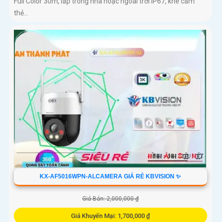
Full Color 30m, lắp trong nhà hoặc ngoài trời IP67, khe cắm
thẻ...
KX-AF5016WPN-ALCAMERA GIÁ RẺ KBVISION ✨
Giá Bán: 2,000,000 ₫
Giá Khuyến Mại: 1,700,000 ₫