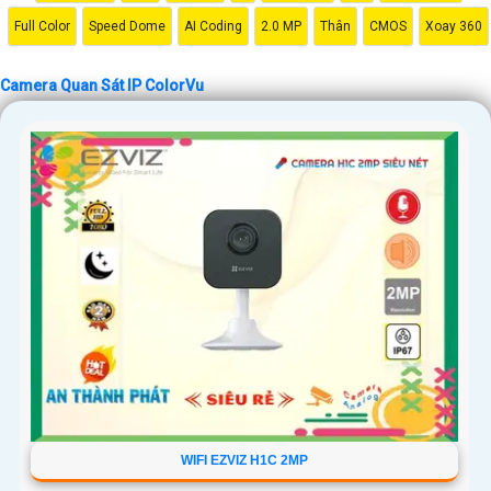
Full Color
Speed Dome
AI Coding
2.0 MP
Thân
CMOS
Xoay 360
Camera Quan Sát IP ColorVu
WIFI EZVIZ H1C 2MP