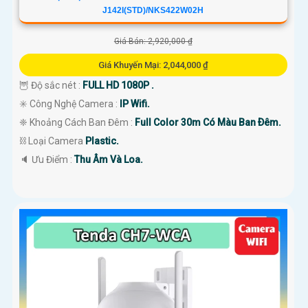
J142I(STD)/NKS422W02H
Giá Bán: 2,920,000 ₫
Giá Khuyến Mại: 2,044,000 ₫
🦉 Độ sắc nét :
FULL HD 1080P .
✳️ Công Nghệ Camera :
IP Wifi.
❈ Khoảng Cách Ban Đêm :
Full Color 30m Có Màu Ban Ðêm.
⛓ Loại Camera
Plastic.
️🔈 Ưu Điểm :
Thu Âm Và Loa.