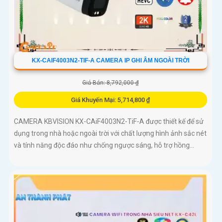
KX-CAIF4003N2-TIF-A CAMERA IP GHI ÂM NGOÀI TRỜI
Giá Bán: 8,792,000 ₫
Giá Khuyến Mại: 5,714,800 ₫
CAMERA KBVISION KX-CAiF4003N2-TiF-A được thiết kế để sử
dụng trong nhà hoặc ngoài trời với chất lượng hình ảnh sắc nét
và tính năng độc đáo như chống ngược sáng, hỗ trợ hồng...