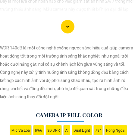
Đây là một lựa chọn hoàn hảo cho việc giám sát an ninh 24/7 trong môi
trường thiếu ánh sáng. Mẫu camera này được thiết kế hiện đại, dễ lắp
đặt và cài đặt, phù hợp với nhiều không gian như văn phòng, cửa hàng,
gia đình, hay nhà kho. Camera Quan Sát IP ColorVu cung cấp khả năng
quan sát từ xa qua hệ thống mạng internet, giúp bạn dễ dàng theo dõi
mọi hoạt động mọi lúc mọi nơi thông qua ứng dụng di động.
WDR 140dB là một công nghệ chống ngược sáng hiệu quả giúp camera
hoạt động tốt trong môi trường ánh sáng khắc nghiệt, như ngoài trời
hoặc dưới nắng gắt, nơi có sự chênh lệch lớn giữa vùng sáng và tối.
Công nghệ này xử lý tình huống ánh sáng không đồng đều bằng cách
kết hợp các hình ảnh với độ phơi sáng khác nhau, tạo ra hình ảnh rõ
ràng, chi tiết và đồng đều hơn, phù hợp để quan sát trong những điều
kiện ánh sáng thay đổi đột ngột.
'
CAMERA IP FULL COLOR
Mic Và Loa
IP66
3D DNR
AI
Dual Light
78°
Hồng Ngoại