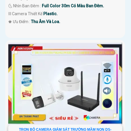
🌜 Nhìn Ban Đêm :
Full Color 30m Có Màu Ban Ðêm.
⛓ Camera Thiết Kế
Plastic.
️♚ Ưu Điểm :
Thu Âm Và Loa.
TRỌN BỘ CAMERA GIÁM SÁT TRƯỜNG MẦM NON DS-