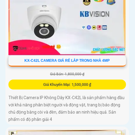
KX-C42L CAMERA GIÁ RẺ LẮP TRONG NHÀ 4MP
Giá Bán: 1,800,000 ₫
Giá Khuyến Mại: 1,500,000 ₫
Thiết Bị Camera IP Không Dây KX-C42L là sản phẩm hàng đầu
với khả năng phân biệt người và động vật, trang bị báo động
chủ động bằng còi và đèn, đảm bảo an ninh hiệu quả. Sản
phẩm có độ phân giải 4