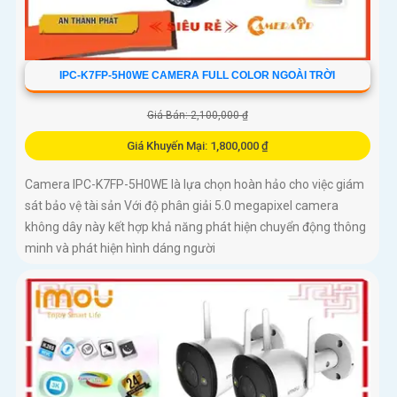
IPC-K7FP-5H0WE CAMERA FULL COLOR NGOÀI TRỜI
Giá Bán: 2,100,000 ₫
Giá Khuyến Mại: 1,800,000 ₫
Camera IPC-K7FP-5H0WE là lựa chọn hoàn hảo cho việc giám
sát bảo vệ tài sản Với độ phân giải 5.0 megapixel camera
không dây này kết hợp khả năng phát hiện chuyển động thông
minh và phát hiện hình dáng người