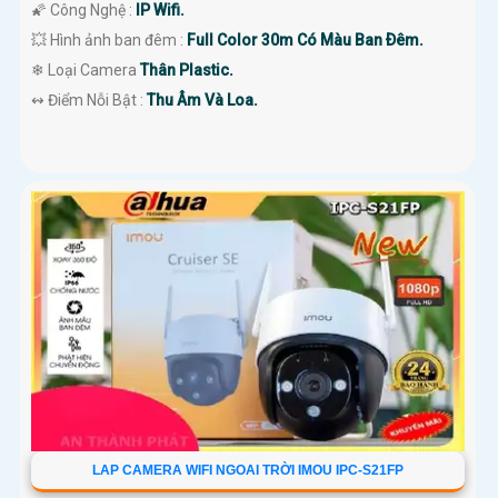
🌠 Công Nghệ :
IP Wifi.
💥 Hình ảnh ban đêm :
Full Color 30m Có Màu Ban Ðêm.
❄ Loại Camera
Thân Plastic.
️↭ Điểm Nỗi Bật :
Thu Âm Và Loa.
LAP CAMERA WIFI NGOAI TRỜI IMOU IPC-S21FP