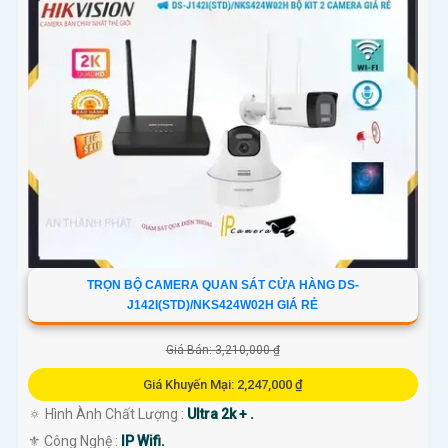
TRỌN BỘ CAMERA QUAN SÁT CỬA HÀNG DS-
J142I(STD)/NKS424W02H GIÁ RẺ
Giá Bán: 3,210,000 ₫
Giá Khuyến Mại: 2,247,000 ₫
🔅 Hình Ành Chất Lượng :
Ultra 2k + .
⚜️ Công Nghệ :
IP Wifi.