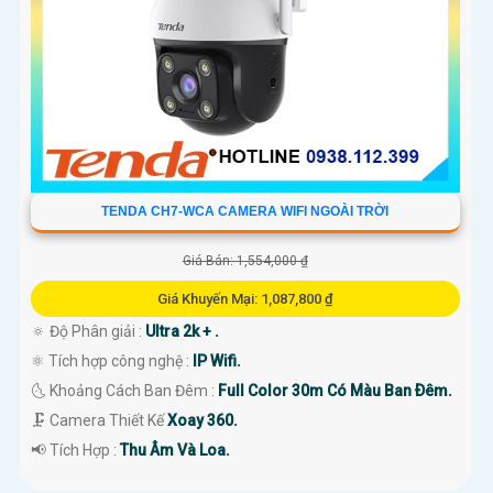
TENDA CH7-WCA CAMERA WIFI NGOÀI TRỜI
Giá Bán: 1,554,000 ₫
Giá Khuyến Mại: 1,087,800 ₫
🔅 Độ Phân giải :
Ultra 2k + .
⚛️ Tích hợp công nghệ :
IP Wifi.
🌜 Khoảng Cách Ban Đêm :
Full Color 30m Có Màu Ban Ðêm.
🗜️ Camera Thiết Kế
Xoay 360.
️📢 Tích Hợp :
Thu Âm Và Loa.