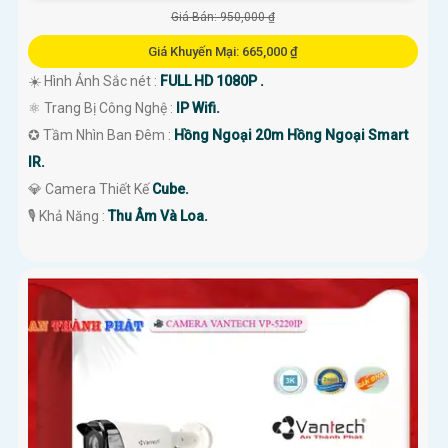
Giá Bán: 950,000 ₫
Giá Khuyến Mại: 665,000 ₫
☀️ Hình Ảnh Sắc nét :
FULL HD 1080P .
⚛️ Trang Bị Công Nghệ :
IP Wifi.
✪ Tầm Nhìn Ban Đêm :
Hồng Ngoại 20m Hồng Ngoại Smart
IR.
💎 Camera Thiết Kế
Cube.
️🎙 Khả Năng :
Thu Âm Và Loa.