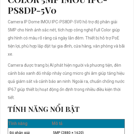
PS8DP-5V0
Camera IP Dome IMOU IPC-PS8DP-5V0 hỗ trợ độ phân giải
5MP cho hình ảnh sắc nét, tích hợp công nghệ Full Color giúp
ghi hình có màu rõ ràng cả ngày lẫn đêm. Thiết bị hỗ trợ PoE
tiện lợi, phù hợp lắp đặt tại gia đình, cửa hàng, văn phòng và bãi
xe.
Camera được trang bị AI phát hiện người và phương tiện, đèn
cảnh báo xanh đỏ nhấp nháy cùng micro ghi âm giúp tăng hiệu
quả giám sát và cảnh báo an ninh. Ngoài ra, chuẩn chống nước
IP67 giúp thiết bị hoạt động ổn định trong nhiều điều kiện thời
tiết.
TÍNH NĂNG NỔI BẬT
Tính năng
Mô tả
Độ phân giải
5MP (2880 × 1620)