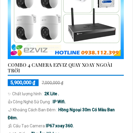
COMBO 4 CAMERA EZVIZ QUAY XOAY NGOÀI
TRỜI
5,900,000 ₫
7,000,000 ₫
✨ Chất lượng hình :
2K Lite .
👍 Công Nghệ Sử Dụng :
IP Wifi.
🌙 Khoảng Cách Ban Đêm :
Hồng Ngoại 30m Có Màu Ban
Ðêm.
🕉️ Cấu Tạo Camera
IP67 xoay 360.