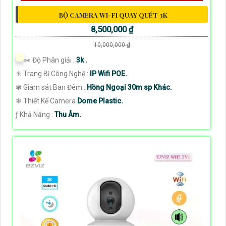
BỘ CAMERA WI-FI QUAY QUÉT 3K
8,500,000 ₫
10,000,000 ₫
️👀 Độ Phân giải :
3k .
✳️ Trang Bị Công Nghệ :
IP Wifi POE.
❃ Giám sát Ban Đêm :
Hồng Ngoại 30m sp Khác.
❄ Thiết Kế Camera
Dome Plastic.
️ƒ Khả Năng :
Thu Âm.