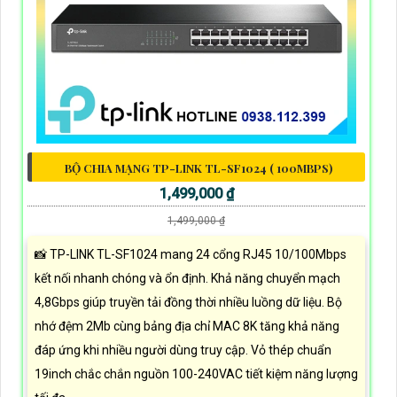
BỘ CHIA MẠNG TP-LINK TL-SF1024 ( 100MBPS)
1,499,000 ₫
1,499,000 ₫
📸 TP-LINK TL-SF1024 mang 24 cổng RJ45 10/100Mbps
kết nối nhanh chóng và ổn định. Khả năng chuyển mạch
4,8Gbps giúp truyền tải đồng thời nhiều luồng dữ liệu. Bộ
nhớ đệm 2Mb cùng bảng địa chỉ MAC 8K tăng khả năng
đáp ứng khi nhiều người dùng truy cập. Vỏ thép chuẩn
19inch chắc chắn nguồn 100-240VAC tiết kiệm năng lượng