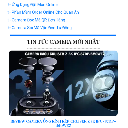
✨ Ứng Dụng Đặt Món Online
✨ Phần Mềm Order Online Cho Quán Ăn
✨ Camera Đọc Mã QR Đơn Hàng
✨ Camera Soi Mã Vận Đơn Tự Động
TIN TỨC CAMERA MỚI NHẤT
REVIEW CAMERA ỐNG KÍNH KÉP CRUISER Z 3K IPC-S7DP-
5M0WEZ