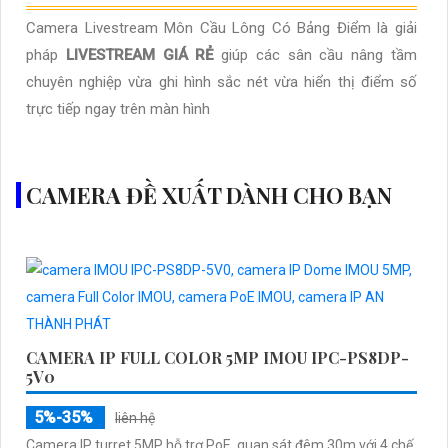
Camera Livestream Môn Cầu Lông Có Bảng Điểm là giải
pháp
LIVESTREAM GIÁ RẺ
giúp các sân cầu nâng tầm
chuyên nghiệp vừa ghi hình sắc nét vừa hiển thị điểm số
trực tiếp ngay trên màn hình
CAMERA ĐỀ XUẤT DÀNH CHO BẠN
CAMERA IP FULL COLOR 5MP IMOU IPC-PS8DP-
5V0
5%-35%
liên hệ
Camera IP turret 5MP hỗ trợ PoE, quan sát đêm 30m với 4 chế