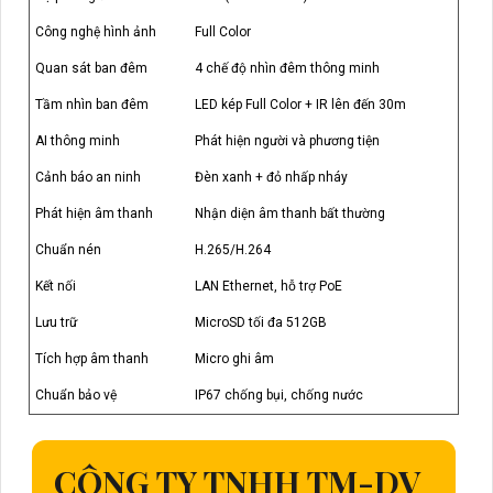
Công nghệ hình ảnh
Full Color
Quan sát ban đêm
4 chế độ nhìn đêm thông minh
Tầm nhìn ban đêm
LED kép Full Color + IR lên đến 30m
AI thông minh
Phát hiện người và phương tiện
Cảnh báo an ninh
Đèn xanh + đỏ nhấp nháy
Phát hiện âm thanh
Nhận diện âm thanh bất thường
Chuẩn nén
H.265/H.264
Kết nối
LAN Ethernet, hỗ trợ PoE
Lưu trữ
MicroSD tối đa 512GB
Tích hợp âm thanh
Micro ghi âm
Chuẩn bảo vệ
IP67 chống bụi, chống nước
CÔNG TY TNHH TM-DV