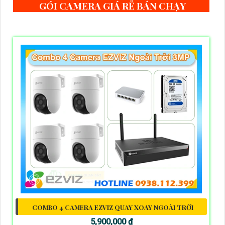
GÓI CAMERA GIÁ RẺ BÁN CHẠY
COMBO 4 CAMERA EZVIZ QUAY XOAY NGOÀI TRỜI
5,900,000 ₫