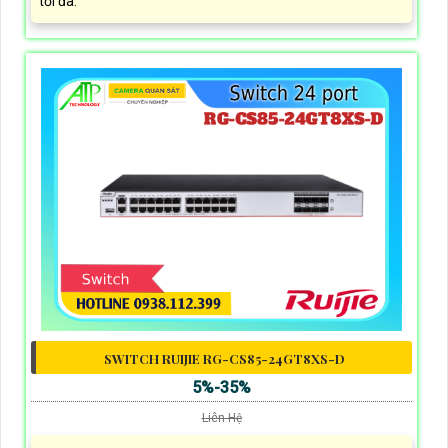
tối đa.
SWITCH RUIJIE RG-CS85-24GT8XS-D
5%-35%
Liên Hệ