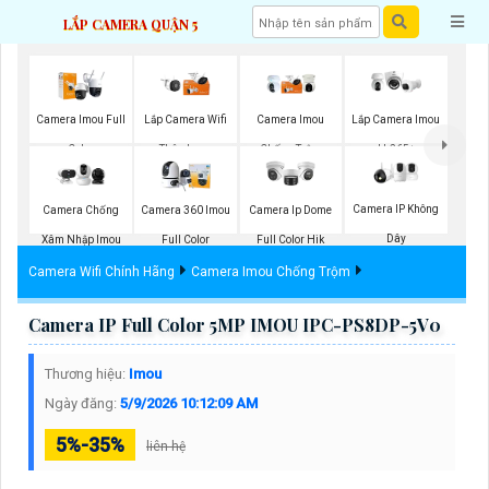
LẮP CAMERA QUẬN 5
Camera Imou Full
Lắp Camera Wifi
Camera Imou
Lắp Camera Imou
Color
Thân Imou
Chống Trộm
H.265+
Camera IP Không
Camera Chống
Camera 360 Imou
Camera Ip Dome
Dây
Xâm Nhập Imou
Full Color
Full Color Hik
Camera Wifi Chính Hãng
Camera Imou Chống Trộm
Camera IP Full Color 5MP IMOU IPC-PS8DP-5V0
Thương hiệu:
Imou
Ngày đăng:
5/9/2026 10:12:09 AM
5%-35%
liên hệ