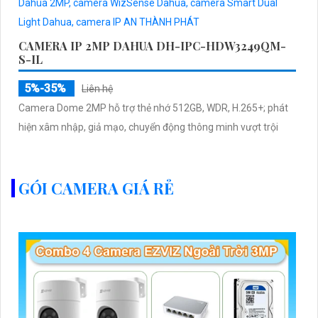
CAMERA IP 2MP DAHUA DH-IPC-HDW3249QM-
S-IL
5%-35%
Liên hệ
Camera Dome 2MP hỗ trợ thẻ nhớ 512GB, WDR, H.265+; phát
hiện xâm nhập, giả mạo, chuyển động thông minh vượt trội
GÓI CAMERA GIÁ RẺ