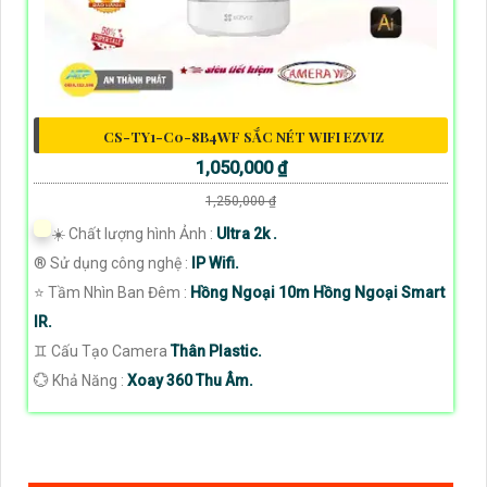
CS-TY1-C0-8B4WF SẮC NÉT WIFI EZVIZ
1,050,000 ₫
1,250,000 ₫
☀️ Chất lượng hình Ảnh :
Ultra 2k .
®️ Sử dụng công nghệ :
IP Wifi.
⭐ Tầm Nhìn Ban Đêm :
Hồng Ngoại 10m Hồng Ngoại Smart
IR.
♊ Cấu Tạo Camera
Thân Plastic.
️💮 Khả Năng :
Xoay 360 Thu Âm.