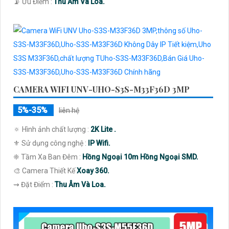
️📡 Ưu Điểm :
Thu Âm Và Loa.
CAMERA WIFI UNV-UHO-S3S-M33F36D 3MP
5%-35%
liên hệ
🔅 Hình ảnh chất lượng :
2K Lite .
⚜️ Sử dụng công nghệ :
IP Wifi.
❈ Tầm Xa Ban Đêm :
Hồng Ngoại 10m Hồng Ngoại SMD.
🎨 Camera Thiết Kế
Xoay 360.
️⇝ Đặt Điểm :
Thu Âm Và Loa.