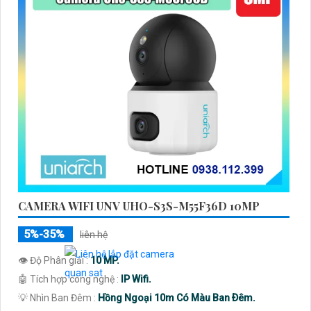
CAMERA WIFI UNV UHO-S3S-M55F36D 10MP
5%-35%
liên hệ
👁 Độ Phân giải :
10 MP.
🤖️ Tích hợp công nghệ :
IP Wifi.
💡 Nhìn Ban Đêm :
Hồng Ngoại 10m Có Màu Ban Ðêm.