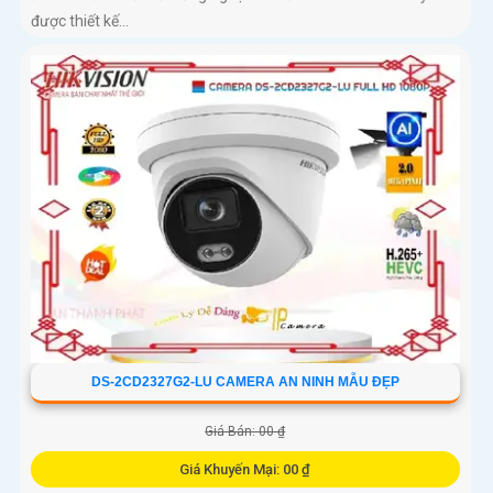
được thiết kế...
DS-2CD2327G2-LU CAMERA AN NINH MẪU ĐẸP
Giá Bán: 00 ₫
Giá Khuyến Mại: 00 ₫