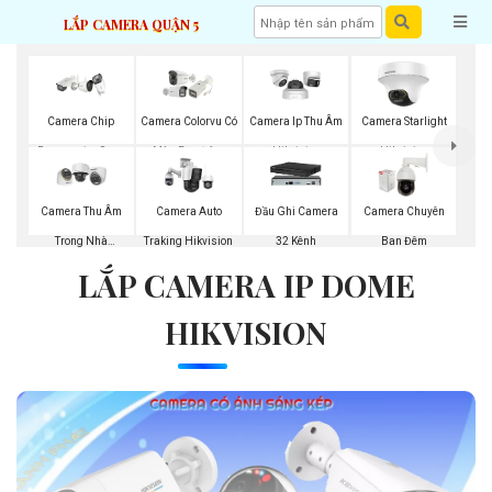
LẮP CAMERA QUẬN 5
Camera Chip
Camera Colorvu Có
Camera Ip Thu Âm
Camera Starlight
Progressive Scan
Màu Ban Đêm
Hikvision
Hikvision
CMOS Hikvision
Camera Thu Âm
Camera Auto
Đầu Ghi Camera
Camera Chuyên
Trong Nhà
Traking Hikvision
32 Kênh
Ban Đêm
LẮP CAMERA IP DOME
Hikvision
HIKVISION