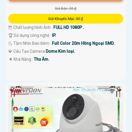
Giá Bán: 00 ₫
Giá Khuyến Mại: 00 ₫
🦉 Chất lượng hình Ảnh :
FULL HD 1080P .
🏆 Sử dụng công nghệ :
IP.
🌜 Tầm Nhìn Ban Đêm :
Full Color 20m Hồng Ngoại SMD.
💎 Cấu Tạo Camera
Dome Kim loại.
️🔈 Khả Năng :
Thu Âm.