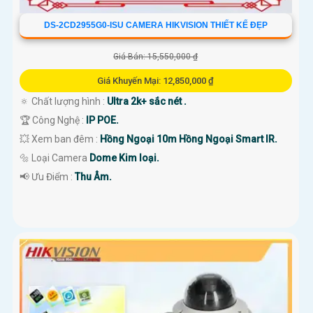
DS-2CD2955G0-ISU CAMERA HIKVISION THIẾT KẾ ĐẸP
Giá Bán: 15,550,000 ₫
Giá Khuyến Mại: 12,850,000 ₫
🔅 Chất lượng hình :
Ultra 2k+ sắc nét .
🏆 Công Nghệ :
IP POE.
💥 Xem ban đêm :
Hồng Ngoại 10m Hồng Ngoại Smart IR.
🔩 Loại Camera
Dome Kim loại.
️📢 Ưu Điểm :
Thu Âm.