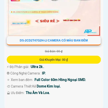
DS-2CD2T47G2H-LI CAMERA CÓ MÀU BAN ĐÊM
Giá Bán: 00 ₫
Giá Khuyến Mại: 00 ₫
️⚡ Độ Phân giải :
Ultra 2k .
®️ Công Nghệ Camera :
IP.
🔅 Xem ban đêm :
Full Color 60m Hồng Ngoại SMD.
🎨 Camera Thiết Kế
Dome Kim loại.
️🔮 Ưu Điểm :
Thu Âm Và Loa.