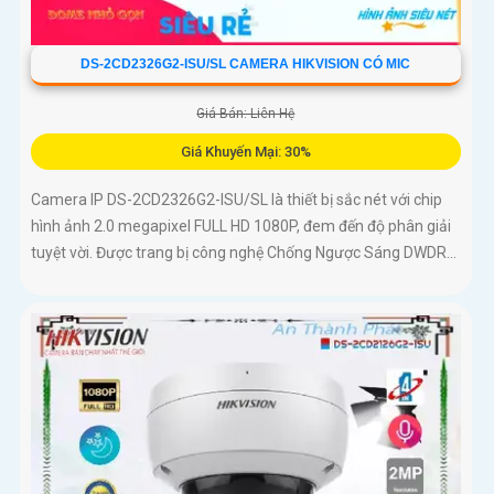
DS-2CD2326G2-ISU/SL CAMERA HIKVISION CÓ MIC
Giá Bán: Liên Hệ
Giá Khuyến Mại: 30%
Camera IP DS-2CD2326G2-ISU/SL là thiết bị sắc nét với chip
hình ảnh 2.0 megapixel FULL HD 1080P, đem đến độ phân giải
tuyệt vời. Được trang bị công nghệ Chống Ngược Sáng DWDR...