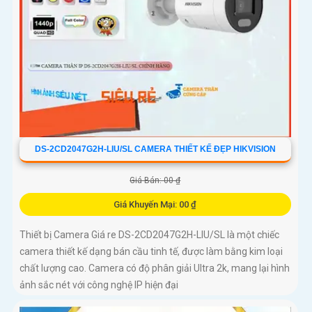
DS-2CD2047G2H-LIU/SL CAMERA THIẾT KẾ ĐẸP HIKVISION
Giá Bán: 00 ₫
Giá Khuyến Mại: 00 ₫
Thiết bị Camera Giá re DS-2CD2047G2H-LIU/SL là một chiếc
camera thiết kế dạng bán cầu tinh tế, được làm bằng kim loại
chất lượng cao. Camera có độ phân giải Ultra 2k, mang lại hình
ảnh sắc nét với công nghệ IP hiện đại