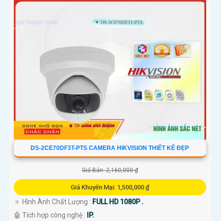
DS-2CE70DF3T-PTS CAMERA HIKVISION THIẾT KẾ ĐẸP
Giá Bán: 2,160,000 ₫
Giá Khuyến Mại: 1,500,000 ₫
🔅 Hình Ành Chất Lượng :
FULL HD 1080P .
🤖️ Tích hợp công nghệ :
IP.