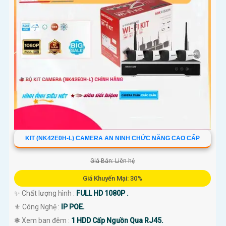
KIT (NK42E0H-L) CAMERA AN NINH CHỨC NĂNG CAO CẤP
Giá Bán: Liên hệ
Giá Khuyến Mại: 30%
✨ Chất lượng hình :
FULL HD 1080P .
⚜️ Công Nghệ :
IP POE.
❃ Xem ban đêm :
1 HDD Cấp Nguồn Qua RJ45.