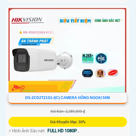
DS-2CD2T21G1-I(C) CAMERA HỒNG NGOẠI 50M
Giá Bán: 2,280,000 ₫
Giá Khuyến Mại: 30%
️⚡ Hình Ảnh Sắc nét :
FULL HD 1080P .