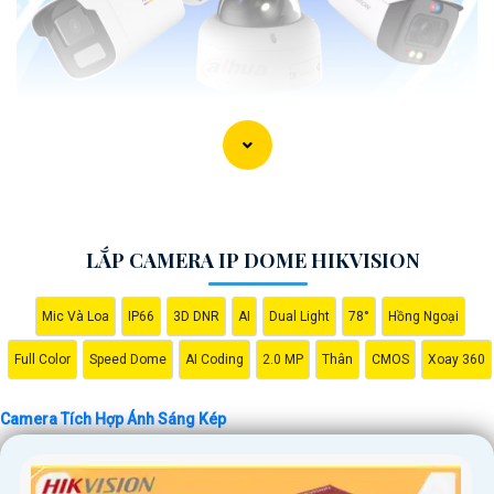
LẮP CAMERA IP DOME HIKVISION
Mic Và Loa
IP66
3D DNR
AI
Dual Light
78°
Hồng Ngoại
Full Color
Speed Dome
AI Coding
2.0 MP
Thân
CMOS
Xoay 360
'
Camera Tích Hợp Ánh Sáng Kép