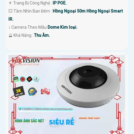
⚜️ Trang Bị Công Nghệ :
IP POE.
💥 Tầm Nhìn Ban Đêm :
Hồng Ngoại 50m Hồng Ngoại Smart
IR.
↕️ Camera Theo Mẫu
Dome Kim loại.
️🔮 Khả Năng :
Thu Âm.