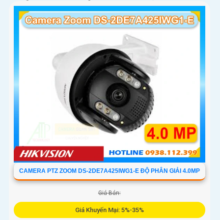
CAMERA PTZ ZOOM DS-2DE7A425IWG1-E ĐỘ PHÂN GIẢI 4.0MP
Giá Bán:
Giá Khuyến Mại: 5%-35%