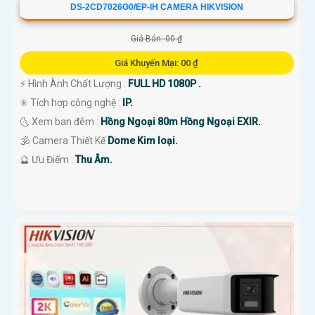
DS-2CD7026G0/EP-IH CAMERA HIKVISION
Giá Bán: 00 ₫
Giá Khuyến Mại: 00 ₫
️⚡ Hình Ành Chất Lượng :
FULL HD 1080P .
✳️ Tích hợp công nghệ :
IP.
🌜 Xem ban đêm :
Hồng Ngoại 80m Hồng Ngoại EXIR.
🕉️ Camera Thiết Kế
Dome Kim loại.
️🔮 Ưu Điểm :
Thu Âm.