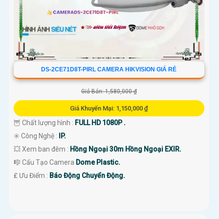
DS-2CE71D8T-PIRL CAMERA HIKVISION GIÁ RẺ
Giá Bán: 1,580,000 ₫
Giá Khuyến Mại: 1,150,000 ₫
🦉 Chất lượng hình :
FULL HD 1080P .
✳️ Công Nghệ :
IP.
💥 Xem ban đêm :
Hồng Ngoại 30m Hồng Ngoại EXIR.
🎼️ Cấu Tạo Camera
Dome Plastic.
️₤ Ưu Điểm :
Báo Động Chuyển Động.