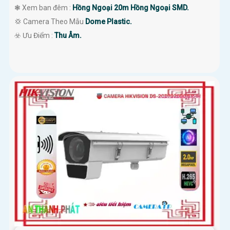
❃ Xem ban đêm :
Hồng Ngoại 20m Hồng Ngoại SMD.
💢 Camera Theo Mẫu
Dome Plastic.
️☣️ Ưu Điểm :
Thu Âm.