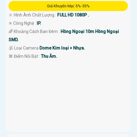
Giá Khuyến Mại: 5%-35%
🔆 Hình Ành Chất Lượng :
FULL HD 1080P .
✳️ Công Nghệ :
IP.
🌈 Khoảng Cách Ban Đêm :
Hồng Ngoại 10m Hồng Ngoại
SMD.
🕉️ Loại Camera
Dome Kim loại + Nhựa.
️⌘ Điểm Nỗi Bật :
Thu Âm.