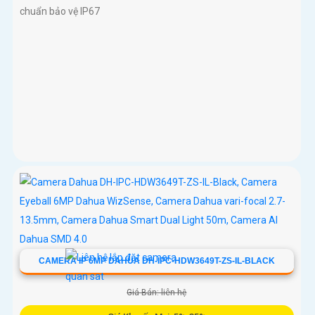
chuẩn bảo vệ IP67
CAMERA IP 6MP DAHUA DH-IPC-HDW3649T-ZS-IL-BLACK
Giá Bán: liên hệ