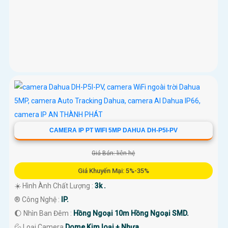
CAMERA IP PT WIFI 5MP DAHUA DH-P5I-PV
Giá Bán: liên hệ
Giá Khuyến Mại: 5%-35%
☀️ Hình Ành Chất Lượng :
3k .
®️ Công Nghệ :
IP.
🌔 Nhìn Ban Đêm :
Hồng Ngoại 10m Hồng Ngoại SMD.
💦 Loại Camera
Dome Kim loại + Nhựa.