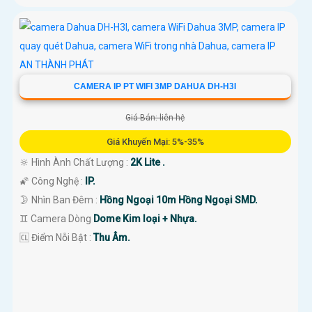
CAMERA IP PT WIFI 3MP DAHUA DH-H3I
Giá Bán: liên hệ
Giá Khuyến Mại: 5%-35%
🔆 Hình Ành Chất Lượng :
2K Lite .
🌠 Công Nghệ :
IP.
🌛 Nhìn Ban Đêm :
Hồng Ngoại 10m Hồng Ngoại SMD.
♊ Camera Dòng
Dome Kim loại + Nhựa.
️🆑 Điểm Nỗi Bật :
Thu Âm.