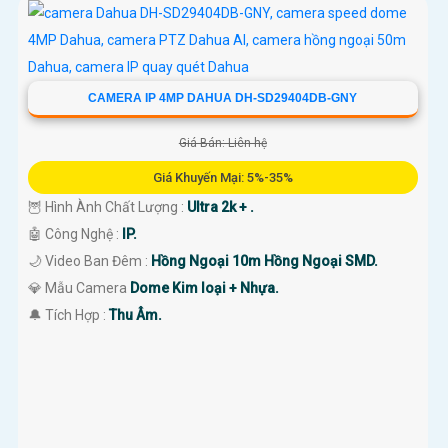
CAMERA IP 4MP DAHUA DH-SD29404DB-GNY
Giá Bán: Liên hệ
Giá Khuyến Mại: 5%-35%
🦉 Hình Ành Chất Lượng :
Ultra 2k + .
🤖️ Công Nghệ :
IP.
🌙 Video Ban Đêm :
Hồng Ngoại 10m Hồng Ngoại SMD.
💎 Mẫu Camera
Dome Kim loại + Nhựa.
️🔔 Tích Hợp :
Thu Âm.