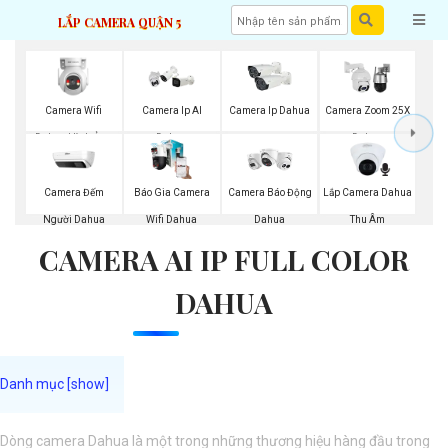
LẮP CAMERA QUẬN 5
Camera Wifi
Camera Ip AI
Camera Ip Dahua
Camera Zoom 25X
Dahua Hình Ảnh
Dahua
Dahua
3K
Camera Đếm
Báo Gia Camera
Lắp Camera Dahua
Camera Báo Động
Người Dahua
Wifi Dahua
Thu Âm
Dahua
CAMERA AI IP FULL COLOR
DAHUA
Dòng camera Dahua là một trong những thương hiệu hàng đầu trong