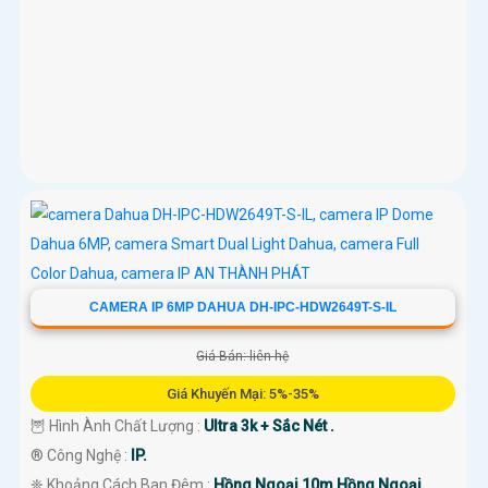
CAMERA IP 6MP DAHUA DH-IPC-HDW2649T-S-IL
Giá Bán: liên hệ
Giá Khuyến Mại: 5%-35%
🦉 Hình Ành Chất Lượng :
Ultra 3k + Sắc Nét .
®️ Công Nghệ :
IP.
❈ Khoảng Cách Ban Đêm :
Hồng Ngoại 10m Hồng Ngoại