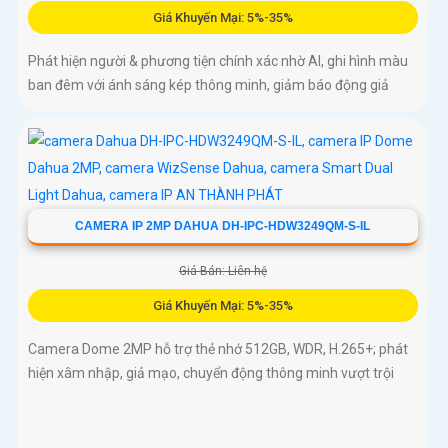
Giá Khuyến Mại: 5%-35%
Phát hiện người & phương tiện chính xác nhờ AI, ghi hình màu
ban đêm với ánh sáng kép thông minh, giảm báo động giả
CAMERA IP 2MP DAHUA DH-IPC-HDW3249QM-S-IL
Giá Bán: Liên hệ
Giá Khuyến Mại: 5%-35%
Camera Dome 2MP hỗ trợ thẻ nhớ 512GB, WDR, H.265+; phát
hiện xâm nhập, giả mạo, chuyển động thông minh vượt trội