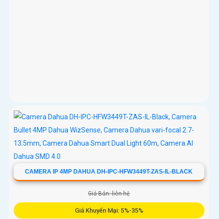
CAMERA IP 4MP DAHUA DH-IPC-HFW3449T-ZAS-IL-BLACK
Giá Bán: liên hệ
Giá Khuyến Mại: 5%-35%