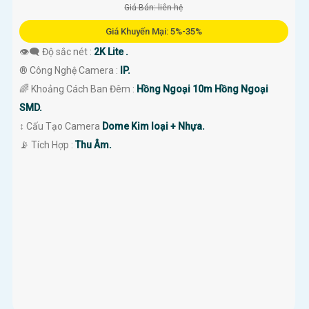
Giá Bán: liên hệ
Giá Khuyến Mại: 5%-35%
👁️‍🗨 Độ sắc nét :
2K Lite .
®️ Công Nghệ Camera :
IP.
🌈 Khoảng Cách Ban Đêm :
Hồng Ngoại 10m Hồng Ngoại
SMD.
↕️ Cấu Tạo Camera
Dome Kim loại + Nhựa.
️📡 Tích Hợp :
Thu Âm.