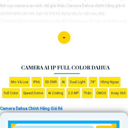
lĩnh vực camera an ninh. Để giới thiệu Camera Dahua chính hãng giá rẻ
và hình ảnh sắc nét, bạn có thể sử dụng câu tư vấn sau đây:
"Camera Dahua chính hãng mang đến cho bạn sự tin cậy và chất lượng
vượt trội. Với hình ảnh sắc nét và tính năng an ninh hiện đại, sản phẩm
này hứa hẹn đáp ứng mọi nhu cầu giám sát của bạn. Đừng ngần ngại
trải nghiệm sự ổn định và chất lượng vượt trội của Camera Dahua chính
hãng với mức giá vô cùng hấp dẫn."
CAMERA AI IP FULL COLOR DAHUA
Mic Và Loa
IP66
3D DNR
AI
Dual Light
78°
Hồng Ngoại
Full Color
Speed Dome
AI Coding
2.0 MP
Thân
CMOS
Xoay 360
Camera Dahua Chính Hãng Giá Rẻ