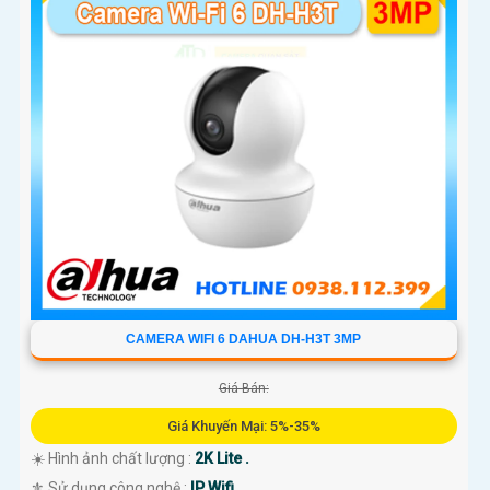
'
CAMERA WIFI 6 DAHUA DH-H3T 3MP
Giá Bán:
Giá Khuyến Mại: 5%-35%
☀️ Hình ảnh chất lượng :
2K Lite .
⚜️ Sử dụng công nghệ :
IP Wifi.