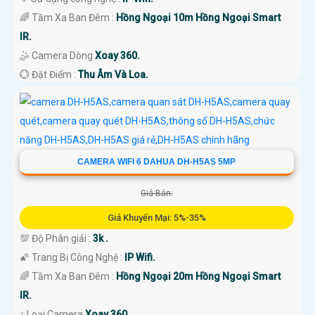
🌈 Tầm Xa Ban Đêm :
Hồng Ngoại 10m Hồng Ngoại Smart
IR.
🤹 Camera Dòng
Xoay 360.
️💮 Đặt Điểm :
Thu Âm Và Loa.
CAMERA WIFI 6 DAHUA DH-H5AS 5MP
Giá Bán:
Giá Khuyến Mại: 5%-35%
💯 Độ Phân giải :
3k .
🌠 Trang Bị Công Nghệ :
IP Wifi.
🌈 Tầm Xa Ban Đêm :
Hồng Ngoại 20m Hồng Ngoại Smart
IR.
↕️ Loại Camera
Xoay 360.