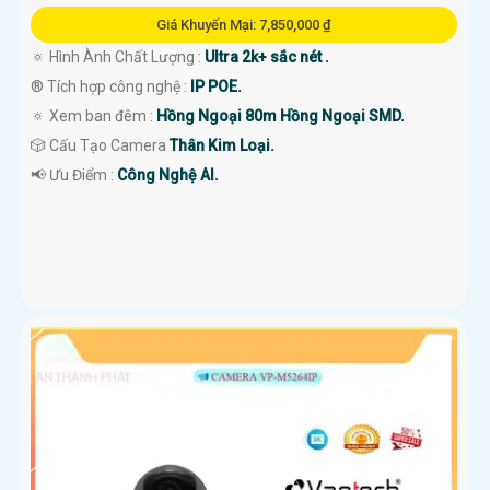
Giá Khuyến Mại: 7,850,000 ₫
🔅 Hình Ành Chất Lượng :
Ultra 2k+ sắc nét .
®️ Tích hợp công nghệ :
IP POE.
🔅 Xem ban đêm :
Hồng Ngoại 80m Hồng Ngoại SMD.
🎲 Cấu Tạo Camera
Thân Kim Loại.
️📢 Ưu Điểm :
Công Nghệ AI.