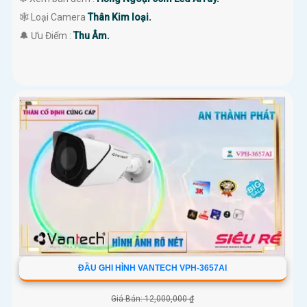
🕸️ Loại Camera
Thân Kim loại.
️🔔 Ưu Điểm :
Thu Âm.
ĐẦU GHI HÌNH VANTECH VPH-3657AI
Giá Bán: 12,000,000 ₫