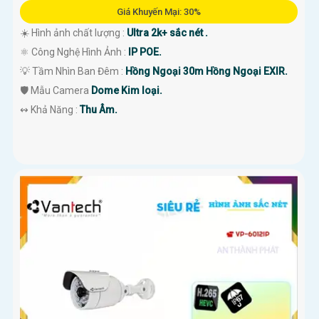
Giá Khuyến Mại: 30%
☀️ Hình ảnh chất lượng :
Ultra 2k+ sắc nét .
⚛️ Công Nghệ Hình Ảnh :
IP POE.
💡 Tầm Nhìn Ban Đêm :
Hồng Ngoại 30m Hồng Ngoại EXIR.
🛡 Mẫu Camera
Dome Kim loại.
️↭ Khả Năng :
Thu Âm.