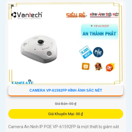
CAMERA VP-61592FP HÌNH ẢNH SẮC NÉT
Giá Bán: 00 ₫
Giá Khuyến Mại: 00 ₫
Camera An Ninh IP POE VP-61592FP là một thiết bị giám sát