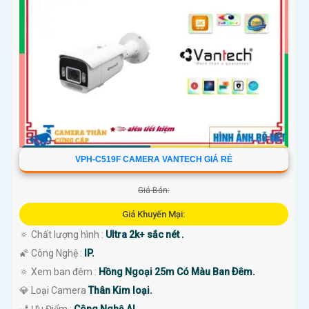
'
VPH-C519F CAMERA VANTECH GIÁ RẺ
Giá Bán:
Giá Khuyến Mại:
🔅 Chất lượng hình :
Ultra 2k+ sắc nét .
🌠 Công Nghệ :
IP.
🔅 Xem ban đêm :
Hồng Ngoại 25m Có Màu Ban Ðêm.
💎 Loại Camera
Thân Kim loại.