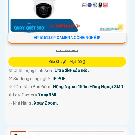
VP-51518ZIP CAMERA CÔNG NGHỆ IP
Giá Bán: 00 ₫
Giá Khuyến Mại: 00 ₫
💯 Chất lượng hình Ảnh :
Ultra 2k+ sắc nét .
⚒ Sử dụng công nghệ :
IP POE.
💡 Tầm Nhìn Ban Đêm :
Hồng Ngoại 150m Hồng Ngoại SMD.
❄ Loại Camera
Xoay 360.
️⇝ Khả Năng :
Xoay Zoom.