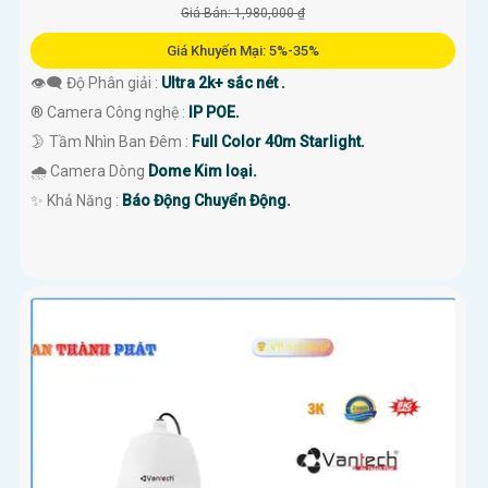
Giá Bán: 1,980,000 ₫
Giá Khuyến Mại: 5%-35%
👁️‍🗨 Độ Phân giải :
Ultra 2k+ sắc nét .
®️ Camera Công nghệ :
IP POE.
🌛 Tầm Nhìn Ban Đêm :
Full Color 40m Starlight.
🌧️ Camera Dòng
Dome Kim loại.
️✨ Khả Năng :
Báo Động Chuyển Động.