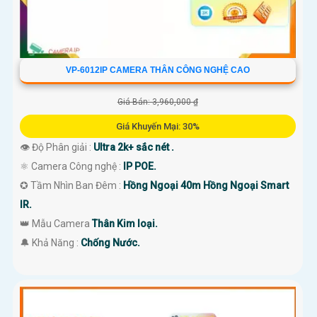
VP-6012IP CAMERA THÂN CÔNG NGHỆ CAO
Giá Bán: 3,960,000 ₫
Giá Khuyến Mại: 30%
👁 Độ Phân giải :
Ultra 2k+ sắc nét .
⚛️ Camera Công nghệ :
IP POE.
✪ Tầm Nhìn Ban Đêm :
Hồng Ngoại 40m Hồng Ngoại Smart
IR.
👑 Mẫu Camera
Thân Kim loại.
️🔔 Khả Năng :
Chống Nước.