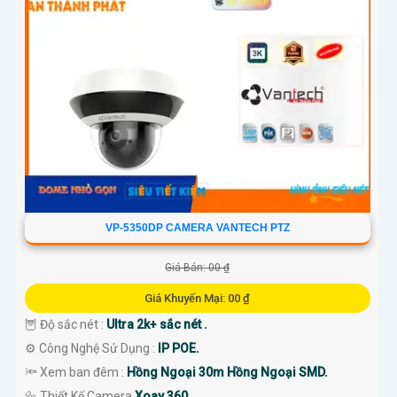
VP-5350DP CAMERA VANTECH PTZ
Giá Bán: 00 ₫
Giá Khuyến Mại: 00 ₫
🦉 Độ sắc nét :
Ultra 2k+ sắc nét .
⚙ Công Nghệ Sử Dụng :
IP POE.
🔦 Xem ban đêm :
Hồng Ngoại 30m Hồng Ngoại SMD.
🔩 Thiết Kế Camera
Xoay 360.