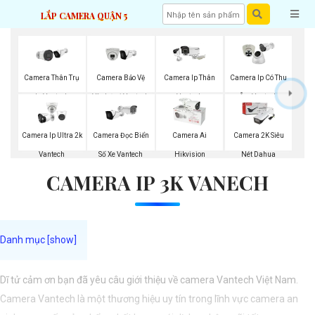
LẮP CAMERA QUẬN 5
Camera Thân Trụ
Camera Bảo Vệ
Camera Ip Thân
Camera Ip Có Thu
Ip Vantech
Vành Đai Vantech
Vantech
Âm Vantech
Camera Ip Ultra 2k
Camera Đọc Biển
Camera Ai
Camera 2K Siêu
Vantech
Số Xe Vantech
Hikvision
Nét Dahua
CAMERA IP 3K VANECH
Dĩ tử cảm ơn bạn đã yêu câu giới thiệu về camera Vantech Việt Nam.
Camera Vantech là một thương hiệu uy tín trong lĩnh vực camera an