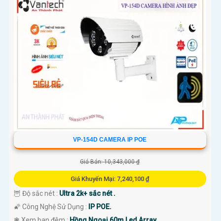
VP-154D CAMERA IP POE
Giá Bán: 10,343,000 ₫
Giá Khuyến Mại: 7,240,100 ₫
🦉 Độ sắc nét :
Ultra 2k+ sắc nét .
🌠 Công Nghệ Sử Dụng :
IP POE.
❃ Xem ban đêm :
Hồng Ngoại 60m Led Array.