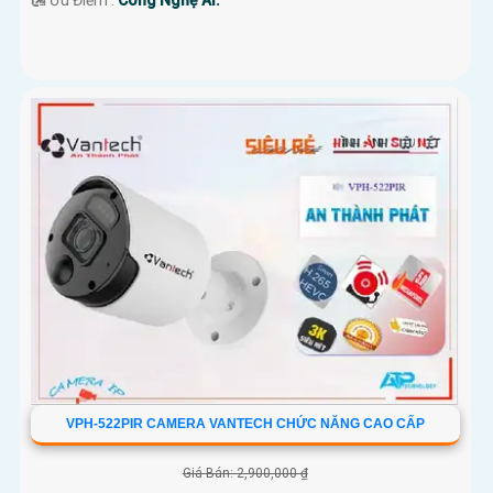
️🛃 Ưu Điểm :
Công Nghệ AI.
VPH-522PIR CAMERA VANTECH CHỨC NĂNG CAO CẤP
Giá Bán: 2,900,000 ₫