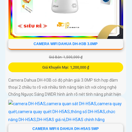
CAMERA WIFI DAHUA DH-H3B 3.0MP
Giá Bán: 1,500,000 ₫
Giá Khuyến Mại: 1,200,000 ₫
Camera Dahua DH-H3B có độ phân giải 3.0MP tích hợp đàm
thoại 2 chiều to rõ với nhiều tính năng tiện ích với công nghệ
Chống Ngược Sáng DWDR hình ảnh rõ nét tính năng phát hiện
chuyển động phân biệt người và chuyển động khác, Hồng
ngoại 10m cho giám sát ban đêm sắc nét dù thiếu ánh sáng
CAMERA WIFI 6 DAHUA DH-H5AS 5MP