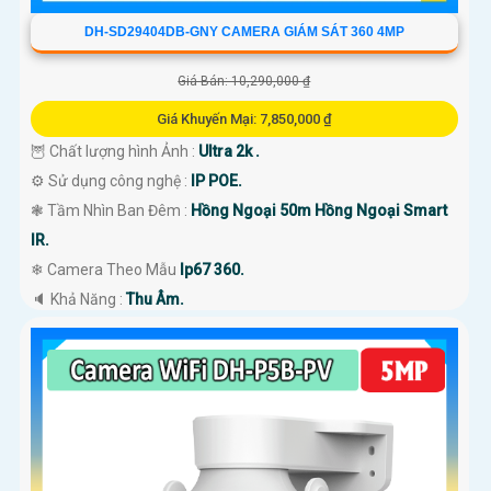
DH-SD29404DB-GNY CAMERA GIÁM SÁT 360 4MP
Giá Bán: 10,290,000 ₫
Giá Khuyến Mại: 7,850,000 ₫
🦉 Chất lượng hình Ảnh :
Ultra 2k .
⚙ Sử dụng công nghệ :
IP POE.
❃ Tầm Nhìn Ban Đêm :
Hồng Ngoại 50m Hồng Ngoại Smart
IR.
❄ Camera Theo Mẫu
Ip67 360.
️🔈 Khả Năng :
Thu Âm.