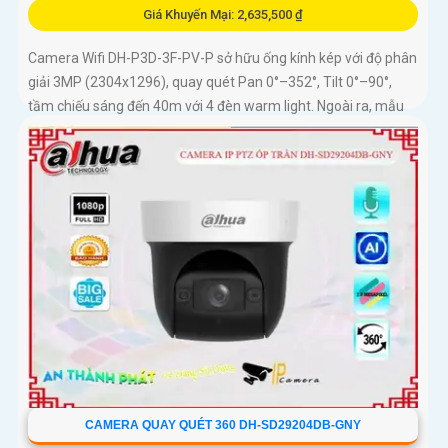
Giá Khuyến Mại: 2,635,500 ₫
Camera Wifi DH-P3D-3F-PV-P sở hữu ống kính kép với độ phân
giải 3MP (2304x1296), quay quét Pan 0°–352°, Tilt 0°–90°,
tầm chiếu sáng đến 40m với 4 đèn warm light. Ngoài ra, mẫu
camera này còn đạt chuẩn chống nước IP66, hỗ trợ thẻ nhớ tối
đa 256GB, kết nối Wi-Fi 2
CAMERA QUAY QUÉT 360 DH-SD29204DB-GNY