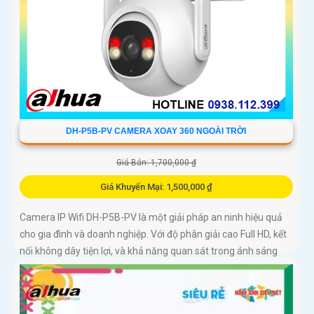
DH-P5B-PV CAMERA XOAY 360 NGOÀI TRỜI
Giá Bán: 1,700,000 ₫
Giá Khuyến Mại: 1,500,000 ₫
Camera IP Wifi DH-P5B-PV là một giải pháp an ninh hiệu quả
cho gia đình và doanh nghiệp. Với độ phân giải cao Full HD, kết
nối không dây tiện lợi, và khả năng quan sát trong ánh sáng
yếu, camera giúp bạn theo dõi mọi góc cạnh một cách rõ ràng