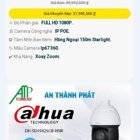
Giá Bán: 39,992,000 ₫
Giá Khuyến Mại: 27,995,000 ₫
🔆 Độ Phân giải :
FULL HD 1080P .
🕉️ Camera Công nghệ :
IP POE.
✪ Tầm Nhìn Ban Đêm :
Hồng Ngoại 150m Starlight.
💦 Mẫu Camera
Ip67 360.
️✔️ Khả Năng :
Xoay Zoom.