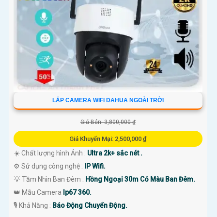
'
LẮP CAMERA WIFI DAHUA NGOÀI TRỜI
Giá Bán: 3,800,000 ₫
Giá Khuyến Mại: 2,500,000 ₫
☀️ Chất lượng hình Ảnh :
Ultra 2k+ sắc nét .
⚙ Sử dụng công nghệ :
IP Wifi.
💡 Tầm Nhìn Ban Đêm :
Hồng Ngoại 30m Có Màu Ban Đêm.
👑 Mẫu Camera
Ip67 360.
️🎙 Khả Năng :
Báo Động Chuyển Động.