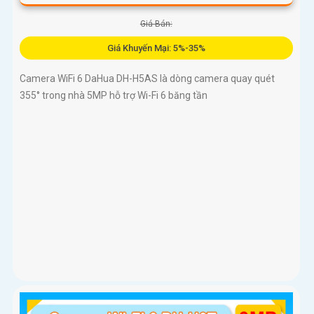
Giá Bán:
Giá Khuyến Mại: 5%-35%
Camera WiFi 6 DaHua DH-H5AS là dòng camera quay quét
355° trong nhà 5MP hỗ trợ Wi-Fi 6 băng tần