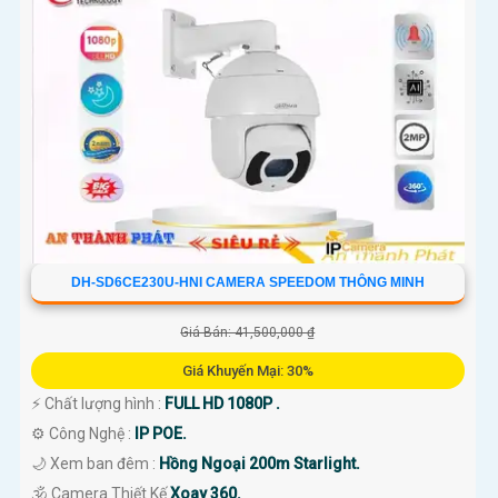
DH-SD6CE230U-HNI CAMERA SPEEDOM THÔNG MINH
Giá Bán: 41,500,000 ₫
Giá Khuyến Mại: 30%
️⚡ Chất lượng hình :
FULL HD 1080P .
⚙ Công Nghệ :
IP POE.
🌙 Xem ban đêm :
Hồng Ngoại 200m Starlight.
🕉️ Camera Thiết Kế
Xoay 360.