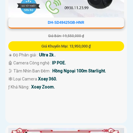
DH-SD49425GB-HNR
Giá Bán: 19,550,000 ₫
Giá Khuyến Mại: 13,950,000 ₫
☀️ Độ Phân giải :
Ultra 2k .
🤖️ Camera Công nghệ :
IP POE.
🌛 Tầm Nhìn Ban Đêm :
Hồng Ngoại 100m Starlight.
🕸️ Loại Camera
Xoay 360.
️ƒ Khả Năng :
Xoay Zoom.