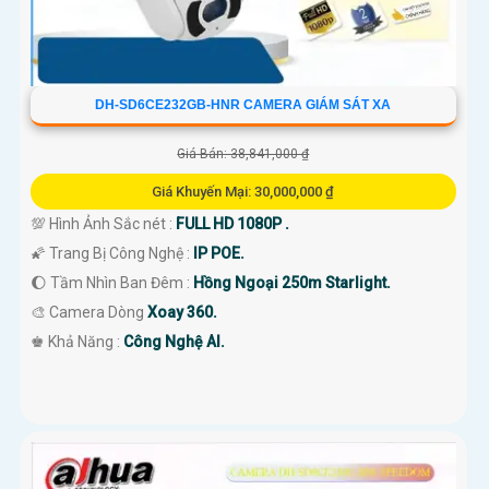
DH-SD6CE232GB-HNR CAMERA GIÁM SÁT XA
Giá Bán: 38,841,000 ₫
Giá Khuyến Mại: 30,000,000 ₫
💯 Hình Ảnh Sắc nét :
FULL HD 1080P .
🌠 Trang Bị Công Nghệ :
IP POE.
🌔 Tầm Nhìn Ban Đêm :
Hồng Ngoại 250m Starlight.
🎨 Camera Dòng
Xoay 360.
️♚ Khả Năng :
Công Nghệ AI.