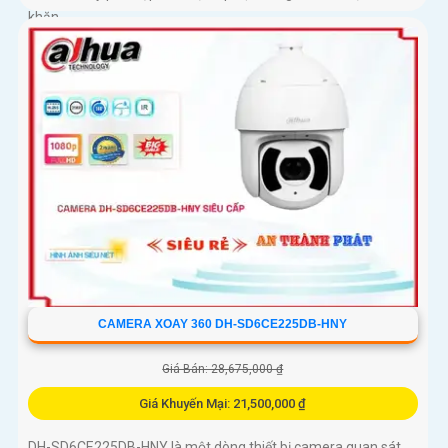
khăn
CAMERA XOAY 360 DH-SD6CE225DB-HNY
Giá Bán: 28,675,000 ₫
Giá Khuyến Mại: 21,500,000 ₫
DH-SD6CE225DB-HNY là một dòng thiết bị camera quan sát