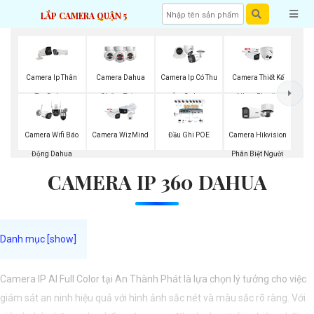
LẮP CAMERA QUẬN 5
Camera Ip Thân
Camera Dahua
Camera Ip Có Thu
Camera Thiết Kế
Trụ Dahua
Chống Trộm
Ậm Dahua
Nhựa Plastic
Dahua
Camera Wifi Báo
Camera WizMind
Đầu Ghi POE
Camera Hikvision
Động Dahua
Phân Biệt Người
CAMERA IP 360 DAHUA
Camera IP AI Full Color tại An Thành Phát là lựa chọn lý tưởng cho việc
giám sát an ninh hiệu quả với hình ảnh sắc nét và màu sắc rõ ràng. Với