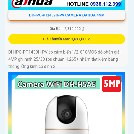
DH-IPC-PT1439H-PV CAMERA DAHUA 4MP
Giá Bán: 2,310,000 ₫
Giá Khuyến Mại: 1,617,000 ₫
DH-IPC-PT1439H-PV có cảm biến 1/2. 8″ CMOS độ phân giải
4MP ghi hình 25/30 fps chuẩn H.265+ nhằm tiết kiệm băng
thông. Ống kính cố định 2