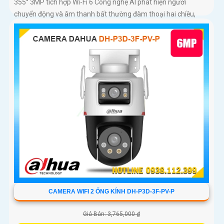
355° 3MP tích hợp Wi-Fi 6 Công nghệ AI phát hiện người
chuyển động và âm thanh bất thường đàm thoại hai chiều,
hồng ngoại tầm xa ban đêm 10m hỗ trợ thẻ nhớ MicroSD
256GB ONVIF và điều khiển từ xa qua ứng dụng DMSS
CAMERA WIFI 2 ỐNG KÍNH DH-P3D-3F-PV-P
Giá Bán: 3,765,000 ₫