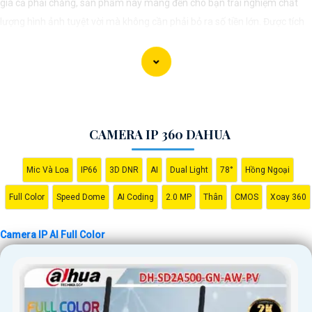
giá cả phải chăng, sản phẩm này mang đến cho bạn trải nghiệm chất
lượng hình ảnh tuyệt vời mà không cần phải bỏ ra số tiền lớn. Được tích
hợp công nghệ trí tuệ nhân tạo (AI), camera này giúp nhận diện chính
xác các chi tiết trong hình ảnh mà không cần ánh sáng hồng ngoại, giúp
tiết kiệm năng lượng và có độ nhạy cao. Hãy trải nghiệm ngay để tận
hưởng sự tiện lợi và an toàn.
CAMERA IP 360 DAHUA
Mic Và Loa
IP66
3D DNR
AI
Dual Light
78°
Hồng Ngoại
Full Color
Speed Dome
AI Coding
2.0 MP
Thân
CMOS
Xoay 360
Camera IP AI Full Color