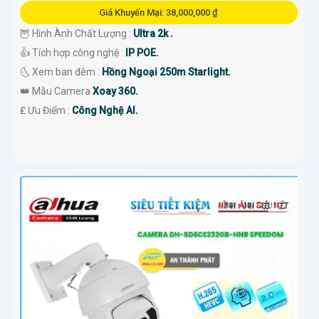
Giá Khuyến Mại: 38,000,000 ₫
🦉 Hình Ành Chất Lượng :
Ultra 2k .
👍 Tích hợp công nghệ :
IP POE.
🌜 Xem ban đêm :
Hồng Ngoại 250m Starlight.
👑 Mẫu Camera
Xoay 360.
️₤ Ưu Điểm :
Công Nghệ AI.