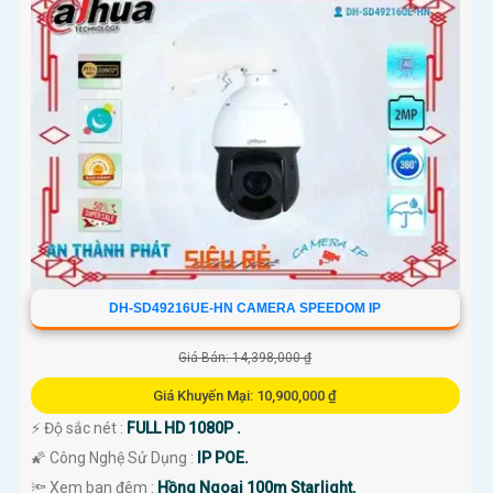
DH-SD49216UE-HN CAMERA SPEEDOM IP
Giá Bán: 14,398,000 ₫
Giá Khuyến Mại: 10,900,000 ₫
️⚡ Độ sắc nét :
FULL HD 1080P .
🌠 Công Nghệ Sử Dụng :
IP POE.
🔦 Xem ban đêm :
Hồng Ngoại 100m Starlight.