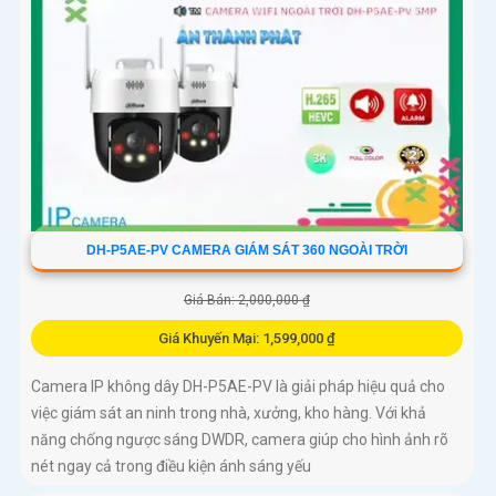
DH-P5AE-PV CAMERA GIÁM SÁT 360 NGOÀI TRỜI
Giá Bán: 2,000,000 ₫
Giá Khuyến Mại: 1,599,000 ₫
Camera IP không dây DH-P5AE-PV là giải pháp hiệu quả cho
việc giám sát an ninh trong nhà, xưởng, kho hàng. Với khả
năng chống ngược sáng DWDR, camera giúp cho hình ảnh rõ
nét ngay cả trong điều kiện ánh sáng yếu