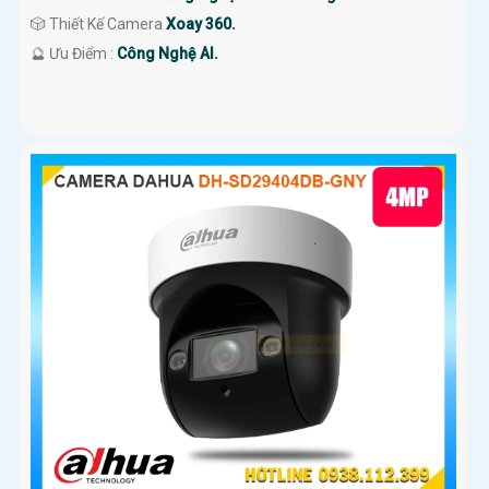
🎲 Thiết Kế Camera
Xoay 360.
️🔮 Ưu Điểm :
Công Nghệ AI.