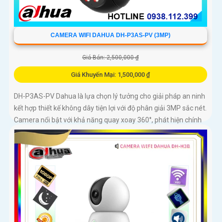
CAMERA WIFI DAHUA DH-P3AS-PV (3MP)
Giá Bán: 2,500,000 ₫
Giá Khuyến Mại: 1,500,000 ₫
DH-P3AS-PV Dahua là lựa chọn lý tưởng cho giải pháp an ninh
kết hợp thiết kế không dây tiện lợi với độ phân giải 3MP sắc nét.
Camera nổi bật với khả năng quay xoay 360°, phát hiện chính
xác người và phương tiện, cảnh báo tức thì bằng đèn nháy và
còi hú