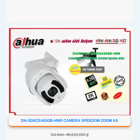
DH-SD6CE445GB-HNR CAMERA SPEEDOM ZOOM XA
Giá Bán: 48,623,000 ₫