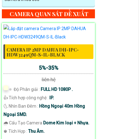
CAMERA QUAN SÁT ĐỀ XUẤT
CAMERA IP 2MP DAHUA DH-IPC-
HDW3249QM-S-IL-BLACK
5%-35%
liên hệ
🔅 Độ Phân giải :
FULL HD 1080P .
👍 Tích hợp công nghệ :
IP.
🌜 Nhìn Ban Đêm :
Hồng Ngoại 40m Hồng
Ngoại SMD.
🌧️ Cấu Tạo Camera
Dome Kim loại + Nhựa.
️♚ Tích Hợp :
Thu Âm.