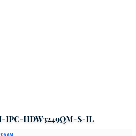
DH-IPC-HDW3249QM-S-IL
2:05 AM