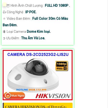
🦉 Hình Ành Chất Lượng :
FULL HD 1080P .
👍 Công Nghệ :
IP POE.
🔅 Video Ban Đêm :
Full Color 30m Có Màu
Ban Ðêm.
🐜 Loại Camera
Dome Kim loại.
️➲ Ưu Điểm :
Thu Âm Và Loa.
CAMERA HIKVISION DS-2CD2523G2-