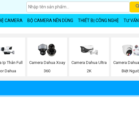
HỆ CAMERA
BỘ CAMERA NÊN DÙNG
THIẾT BỊ CÔNG NGHỆ
TƯ VẤN
 Ip Thân Full
Camera Dahua Xoay
Camera Dahua Ultra
Camera Dahua
lor Dahua
360
2K
Biệt Ngườ