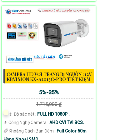
CAMERA HD VỚI TRANG BỊ NGUỒN : 12V
KBVISION KX-A2013C-PRO TIẾT KIỆM
5%-35%
1,715,000 ₫
🔆 Độ sắc nét :
FULL HD 1080P .
⚜️ Công Nghệ Camera :
AHD CVI TVI BCS.
🌈 Khoảng Cách Ban Đêm :
Full Color 50m
Hồng Ngoại SMD.