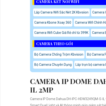
CAMERA KẾT NỐI WIFI
Lắp Camera Wifi Sắc Nét 2K Kbvsiion
Camera W
Camera Kbone Xoay 360
Camera Wifi Chính 
Camera Wifi Cube Giá Rẻ chỉ từ 399K
Camera E
CAMERA THEO GÓI
Bộ Camera Chống Trộm Kbvision
Bộ Camera Fu
Bộ Camera Chuyên Dụng
Lắp trọn bộ camera I
CAMERA IP DOME DA
IL 2MP
Camera IP Dome Dahua DH-IPC-HDW3249QM-S-IL thu
Smart Dual Light và AI thông minh giúp giám sát h