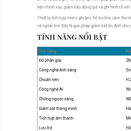
tiện chính xác, giảm báo động giả và ghi hình rõ nét
Thiết bị tích hợp micro ghi âm, hỗ trợ khe cắm thẻ
và ngoài trời. Đây là giải pháp giám sát ổn định ch
TÍNH NĂNG NỔI BẬT
Tính năng
Mô
Độ phân giải
2M
Công nghệ ánh sáng
Sm
Chuẩn nén
H.
Công nghệ AI
Wi
Chống ngược sáng
WD
Giám sát thông minh
Hà
Tích hợp âm thanh
Mi
Lưu trữ
Hỗ