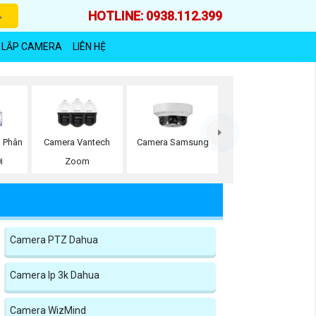
HOTLINE: 0938.112.399
 LẮP CAMERA
LIÊN HỆ
 Phân
Camera Vantech
Camera Samsung
i
Zoom
Camera PTZ Dahua
Camera Ip 3k Dahua
Camera WizMind