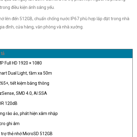
 trong điều kiện ánh sáng yếu.
 nhớ lên đến 512GB, chuẩn chống nước IP67 phù hợp lắp đặt trong nhà
o gia đình, cửa hàng, văn phòng và nhà xưởng.
 tả
P Full HD 1920 × 1080
art Dual Light, tầm xa 50m
265+, tiết kiệm băng thông
zSense, SMD 4.0, AI SSA
R 120dB
ng rào ảo, phát hiện xâm nhập
cro ghi âm
 trợ thẻ nhớ MicroSD 512GB