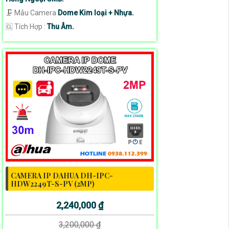
🗜️ Mẫu Camera
Dome Kim loại + Nhựa.
️🆑 Tích Hợp :
Thu Âm.
CAMERA IP DAHUA DH-IPC-
HDW2249T-S-PV (2MP)
2,240,000 ₫
3,200,000 ₫