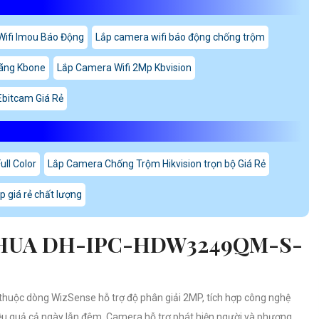
ifi Imou Báo Động
Lắp camera wifi báo động chống trộm
Hãng Kbone
Lắp Camera Wifi 2Mp Kbvision
bitcam Giá Rẻ
ll Color
Lắp Camera Chống Trộm Hikvision trọn bộ Giá Rẻ
p giá rẻ chất lượng
HUA DH-IPC-HDW3249QM-S-
ộc dòng WizSense hỗ trợ độ phân giải 2MP, tích hợp công nghệ
iệu quả cả ngày lẫn đêm. Camera hỗ trợ phát hiện người và phương