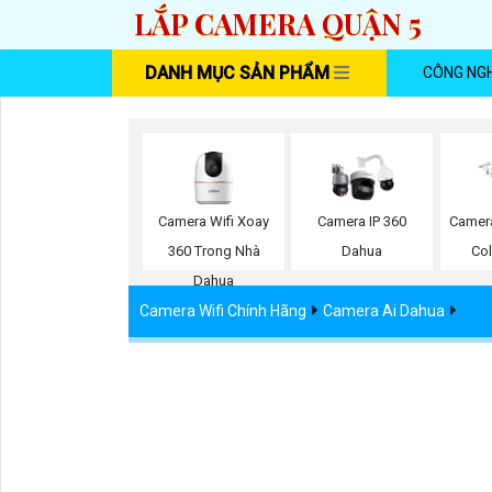
LẮP CAMERA QUẬN 5
DANH MỤC SẢN PHẨM
CÔNG NG
Camera Wifi Xoay
Camera IP 360
Camera
360 Trong Nhà
Dahua
Co
Dahua
Camera Wifi Chính Hãng
Camera Ai Dahua