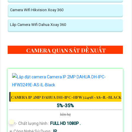
Camera Wifi Hikvision Xoay 360
Lắp Camera Wifi Dahua Xoay 360
CAMERA QUAN SÁT ĐỀ XUẤT
CAMERA IP 2MP DAHUA DH-IPC-HFW3249E-AS-IL-BLACK
5%-35%
liên hệ
✨ Chất lượng hình :
FULL HD 1080P .
✳️ Công Nghệ Sử Dụng :
IP.