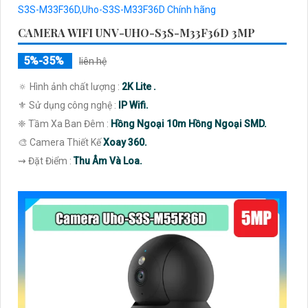
CAMERA WIFI UNV-UHO-S3S-M33F36D 3MP
5%-35%
liên hệ
🔅 Hình ảnh chất lượng :
2K Lite .
⚜️ Sử dụng công nghệ :
IP Wifi.
❈ Tầm Xa Ban Đêm :
Hồng Ngoại 10m Hồng Ngoại SMD.
🎨 Camera Thiết Kế
Xoay 360.
️⇝ Đặt Điểm :
Thu Âm Và Loa.