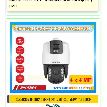
DMSS
CAMERA IP HIKVISION DS-2SE7C432MW-AEBHUN
5%-35%