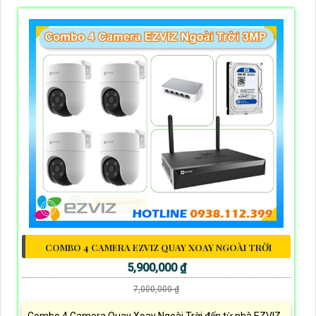
COMBO 4 CAMERA EZVIZ QUAY XOAY NGOÀI TRỜI
5,900,000 ₫
7,000,000 ₫
Combo 4 Camera Quay Xoay Ngoài Trời đến từ nhà EZVIZ