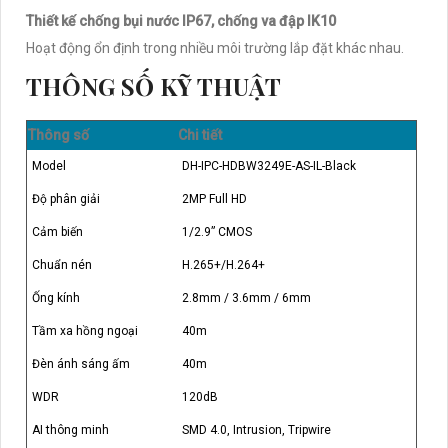
Thiết kế chống bụi nước IP67, chống va đập IK10
Hoạt động ổn định trong nhiều môi trường lắp đặt khác nhau.
THÔNG SỐ KỸ THUẬT
Thông số
Chi tiết
Model
DH-IPC-HDBW3249E-AS-IL-Black
Độ phân giải
2MP Full HD
Cảm biến
1/2.9” CMOS
Chuẩn nén
H.265+/H.264+
Ống kính
2.8mm / 3.6mm / 6mm
Tầm xa hồng ngoại
40m
Đèn ánh sáng ấm
40m
WDR
120dB
AI thông minh
SMD 4.0, Intrusion, Tripwire