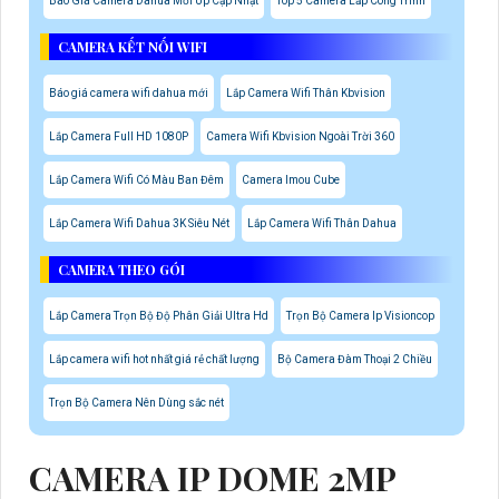
Báo Giá Camera Dahua Mới Up Cập Nhật
Top 5 Camera Lắp Công Trình
CAMERA KẾT NỐI WIFI
Báo giá camera wifi dahua mới
Lắp Camera Wifi Thân Kbvision
Lắp Camera Full HD 1080P
Camera Wifi Kbvision Ngoài Trời 360
Lắp Camera Wifi Có Màu Ban Đêm
Camera Imou Cube
Lắp Camera Wifi Dahua 3K Siêu Nét
Lắp Camera Wifi Thân Dahua
CAMERA THEO GÓI
Lắp Camera Trọn Bộ Độ Phân Giải Ultra Hd
Trọn Bộ Camera Ip Visioncop
Lắp camera wifi hot nhất giá rẻ chất lượng
Bộ Camera Đàm Thoại 2 Chiều
Trọn Bộ Camera Nên Dùng sắc nét
CAMERA IP DOME 2MP