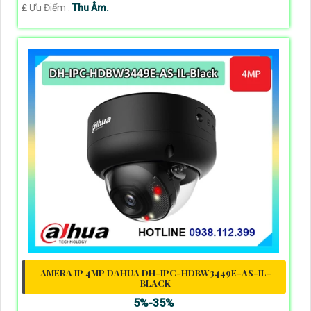
️₤ Ưu Điểm :
Thu Âm.
AMERA IP 4MP DAHUA DH-IPC-HDBW3449E-AS-IL-
BLACK
5%-35%