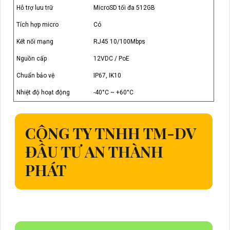
Hỗ trợ lưu trữ
MicroSD tối đa 512GB
Tích hợp micro
Có
Kết nối mạng
RJ45 10/100Mbps
Nguồn cấp
12VDC / PoE
Chuẩn bảo vệ
IP67, IK10
Nhiệt độ hoạt động
-40°C ~ +60°C
CÔNG TY TNHH TM-DV
ĐẦU TƯ AN THÀNH
PHÁT