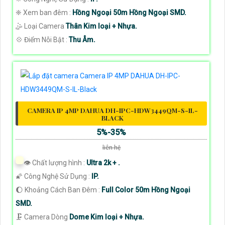
❈ Xem ban đêm :
Hồng Ngoại 50m Hồng Ngoại SMD.
🤹 Loại Camera
Thân Kim loại + Nhựa.
️💠 Điểm Nỗi Bật :
Thu Âm.
CAMERA IP 4MP DAHUA DH-IPC-HDW3449QM-S-IL-
BLACK
5%-35%
liên hệ
👁 Chất lượng hình :
Ultra 2k + .
🌠 Công Nghệ Sử Dụng :
IP.
🌔 Khoảng Cách Ban Đêm :
Full Color 50m Hồng Ngoại
SMD.
🗜️ Camera Dòng
Dome Kim loại + Nhựa.