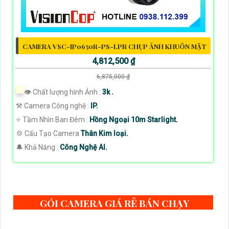
CAMERA VSC-IP0650R-PS-LPR CHỤP ẢNH KHUÔN MẶT
4,812,500 ₫
6,875,000 ₫
👁 Chất lượng hình Ảnh :
3k .
⚒ Camera Công nghệ :
IP.
⭐ Tầm Nhìn Ban Đêm :
Hồng Ngoại 10m Starlight.
💢 Cấu Tạo Camera
Thân Kim loại.
️🔔 Khả Năng :
Công Nghệ AI.
GÓI CAMERA GIÁ RẺ BÁN CHẠY