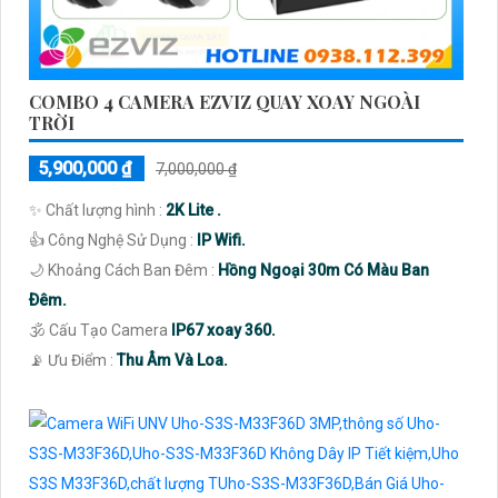
COMBO 4 CAMERA EZVIZ QUAY XOAY NGOÀI
TRỜI
5,900,000 ₫
7,000,000 ₫
✨ Chất lượng hình :
2K Lite .
👍 Công Nghệ Sử Dụng :
IP Wifi.
🌙 Khoảng Cách Ban Đêm :
Hồng Ngoại 30m Có Màu Ban
Ðêm.
🕉️ Cấu Tạo Camera
IP67 xoay 360.
️📡 Ưu Điểm :
Thu Âm Và Loa.