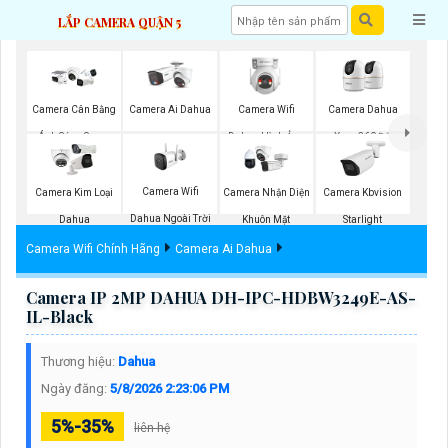
LẮP CAMERA QUẬN 5
Camera Wifi
Camera Cân Bằng
Camera Ai Dahua
Camera Dahua
Dahua Hình Ảnh
Ánh Sáng Super
Xoay 360 Độ
3K
Adapt
Camera Wifi
Camera Kim Loại
Camera Nhận Diện
Camera Kbvision
Dahua Ngoài Trời
Dahua
Khuôn Mặt
Starlight
Camera Wifi Chính Hãng
Camera Ai Dahua
Camera IP 2MP DAHUA DH-IPC-HDBW3249E-AS-
IL-Black
Thương hiệu:
Dahua
Ngày đăng:
5/8/2026 2:23:06 PM
5%-35%
liên hệ