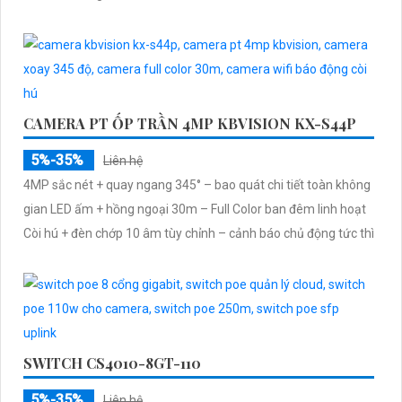
CAMERA PT ỐP TRẦN 4MP KBVISION KX-S44P
5%-35%
Liên hệ
4MP sắc nét + quay ngang 345° – bao quát chi tiết toàn không
gian LED ấm + hồng ngoại 30m – Full Color ban đêm linh hoạt
Còi hú + đèn chớp 10 âm tùy chỉnh – cảnh báo chủ động tức thì
SWITCH CS4010-8GT-110
5%-35%
Liên hệ