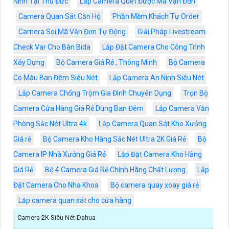
Ninh Tại Thủ Đức
Lắp Camera Quét Được Mã Vận Đơn
Camera Quan Sát Căn Hộ
Phần Mềm Khách Tự Order
Camera Soi Mã Vận Đơn Tự Động
Giải Pháp Livestream
Check Var Cho Bàn Bida
Lắp Đặt Camera Cho Công Trình
Xây Dựng
Bộ Camera Giá Rẻ , Thông Minh
Bộ Camera
Có Màu Ban Đêm Siêu Nét
Lắp Camera An Ninh Siêu Nét
Lắp Camera Chống Trộm Gia Đình Chuyên Dụng
Trọn Bộ
Camera Cửa Hàng Giá Rẻ Dùng Ban Đêm
Lắp Camera Văn
Phòng Sắc Nét Ultra 4k
Lắp Camera Quan Sát Kho Xưởng
Giá rẻ
Bộ Camera Kho Hàng Sắc Nét Ultra 2K Giá Rẻ
Bộ
Camera IP Nhà Xưởng Giá Rẻ
Lắp Đặt Camera Kho Hàng
Giá Rẻ
Bộ 4 Camera Giá Rẻ Chính Hãng Chất Lượng
Lắp
Đặt Camera Cho Nha Khoa
Bộ camera quay xoay giá rẻ
Lắp camera quan sát cho cửa hàng
Camera 2K Siêu Nét Dahua