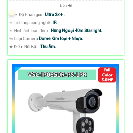
Liên Hệ
🔅 Độ Phân giải :
Ultra 2k + .
✳️ Tích hợp công nghệ :
IP.
🔅 Hình ảnh ban đêm :
Hồng Ngoại 40m Starlight.
🔩 Loại Camera
Dome Kim loại + Nhựa.
️♚ Điểm Nỗi Bật :
Thu Âm.