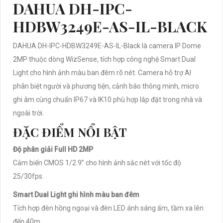
DAHUA DH-IPC-
HDBW3249E-AS-IL-BLACK
DAHUA DH-IPC-HDBW3249E-AS-IL-Black là camera IP Dome
2MP thuộc dòng WizSense, tích hợp công nghệ Smart Dual
Light cho hình ảnh màu ban đêm rõ nét. Camera hỗ trợ AI
phân biệt người và phương tiện, cảnh báo thông minh, micro
ghi âm cùng chuẩn IP67 và IK10 phù hợp lắp đặt trong nhà và
ngoài trời.
ĐẶC ĐIỂM NỔI BẬT
Độ phân giải Full HD 2MP
Cảm biến CMOS 1/2.9” cho hình ảnh sắc nét với tốc độ
25/30fps.
Smart Dual Light ghi hình màu ban đêm
Tích hợp đèn hồng ngoại và đèn LED ánh sáng ấm, tầm xa lên
đến 40m.