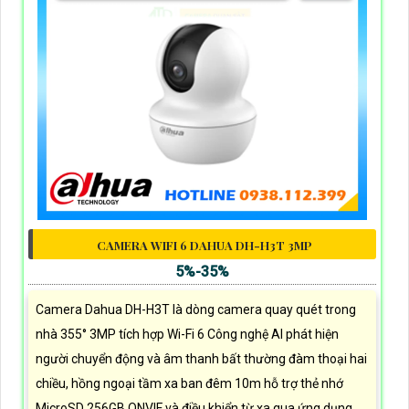
CAMERA WIFI 6 DAHUA DH-H3T 3MP
5%-35%
Camera Dahua DH-H3T là dòng camera quay quét trong
nhà 355° 3MP tích hợp Wi-Fi 6 Công nghệ AI phát hiện
người chuyển động và âm thanh bất thường đàm thoại hai
chiều, hồng ngoại tầm xa ban đêm 10m hỗ trợ thẻ nhớ
MicroSD 256GB ONVIF và điều khiển từ xa qua ứng dụng