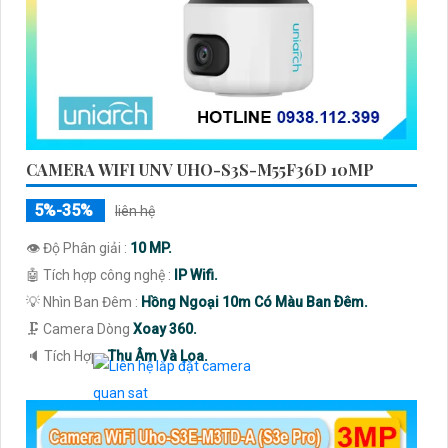
CAMERA WIFI UNV UHO-S3S-M55F36D 10MP
5%-35%
liên hệ
👁 Độ Phân giải :
10 MP.
🤖️ Tích hợp công nghệ :
IP Wifi.
💡 Nhìn Ban Đêm :
Hồng Ngoại 10m Có Màu Ban Ðêm.
🗜️ Camera Dòng
Xoay 360.
️🔈 Tích Hợp :
Thu Âm Và Loa.