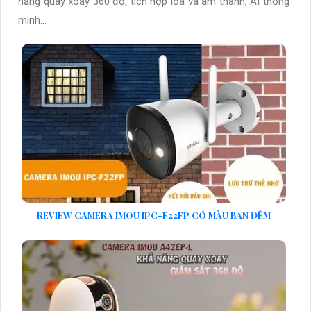
năng quay xoay 360 độ, tích hợp loa và âm thanh, AI thông
minh...
REVIEW CAMERA IMOU IPC-F22FP CÓ MÀU BAN ĐÊM