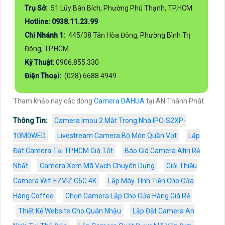
Trụ Sở:
51 Lũy Bán Bích, Phường Phú Thạnh, TP.HCM
Hotline: 0938.11.23.99
Chi Nhánh 1:
445/38 Tân Hòa Đông, Phường Bình Trị
Đông, TP.HCM
Kỹ Thuật:
0906.855.330
Điện Thoại:
(028) 6688.4949
Tham khảo nay các dòng
Camera DAHUA
tại AN Thành Phát
Thông Tin:
Camera Imou 2 Mắt Trong Nhà IPC-S2XP-
10M0WED
Livestream Camera Bộ Môn Quần Vợt
Lắp
Đặt Camera Tại TP.HCM Giá Tốt
Báo Giá Camera Afiri Rẻ
Nhất
Camera Xem Mã Vạch Chuyên Dụng
Giới Thiệu
Camera Wifi EZVIZ C6C 4K
Lắp Máy Tính Tiền Cho Cửa
Hàng Coffee
Chọn Camera Lắp Cho Cửa Hàng Giá Rẻ
Thiết Kế Website Cho Quán Nhậu
Lắp Đặt Camera An