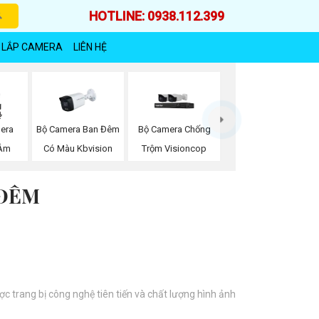
HOTLINE: 0938.112.399
 LẮP CAMERA
LIÊN HỆ
era
Bộ Camera Ban Đêm
Bộ Camera Chống
 Âm
Có Màu Kbvision
Trộm Visioncop
 ĐÊM
trang bị công nghệ tiên tiến và chất lượng hình ảnh