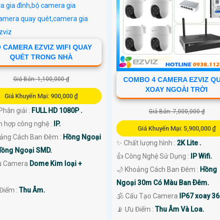
 CAMERA EZVIZ WIFI QUAY
QUÉT TRONG NHÀ
Giá Bán: 1,100,000 ₫
COMBO 4 CAMERA EZVIZ Q
XOAY NGOÀI TRỜI
Giá Khuyến Mại: 900,000 ₫
Phân giải :
FULL HD 1080P .
Giá Bán: 7,000,000 ₫
ch hợp công nghệ :
IP.
Giá Khuyến Mại: 5,900,000 ₫
ảng Cách Ban Đêm :
Hồng Ngoại
✨ Chất lượng hình :
2K Lite .
ồng Ngoại SMD.
👍 Công Nghệ Sử Dụng :
IP Wifi.
u Camera
Dome Kim loại +
🌙 Khoảng Cách Ban Đêm :
Hồng
Ngoại 30m Có Màu Ban Ðêm.
 Điểm :
Thu Âm.
🕉️ Cấu Tạo Camera
IP67 xoay 36
️📡 Ưu Điểm :
Thu Âm Và Loa.