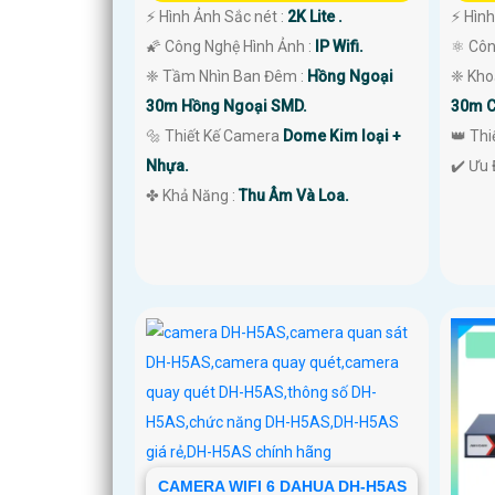
️⚡ Hình Ảnh Sắc nét :
2K Lite .
️⚡ Hìn
🌠 Công Nghệ Hình Ảnh :
IP Wifi.
⚛️ Cô
❈ Tầm Nhìn Ban Đêm :
Hồng Ngoại
❈ Kho
30m Hồng Ngoại SMD.
30m C
🔩 Thiết Kế Camera
Dome Kim loại +
👑 Th
Nhựa.
️✔️ Ưu
️✤ Khả Năng :
Thu Âm Và Loa.
CAMERA WIFI 6 DAHUA DH-H5AS