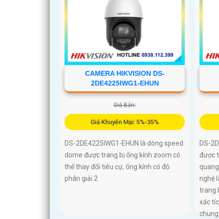
CAMERA HIKVISION DS-
2DE4225IWG1-EHUN
Giá Bán:
Giá Khuyến Mại: 5%-35%
DS-2DE4225IWG1-EHUN là dòng speed
DS-2D
dome được trang bị ống kính zoom có
được t
thể thay đổi tiêu cự, ống kính có độ
quang 
phân giải 2
nghệ l
trang 
xác tí
chung 