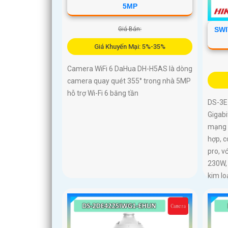
5MP
Giá Bán:
SWI
Giá Khuyến Mại: 5%-35%
Camera WiFi 6 DaHua DH-H5AS là dòng
camera quay quét 355° trong nhà 5MP
hỗ trợ Wi-Fi 6 băng tần
DS-3E
Gigabi
mạng 
hợp, c
pro, v
230W, 
kim lo