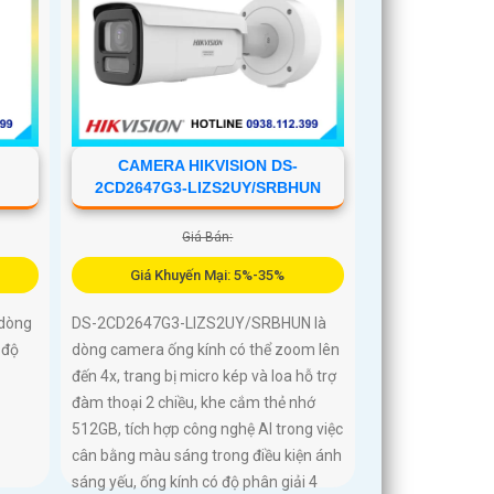
CAMERA HIKVISION DS-
B
2CD2647G3-LIZS2UY/SRBHUN
Giá Bán:
Giá Khuyến Mại: 5%-35%
dòng
DS-2CD2647G3-LIZS2UY/SRBHUN là
 độ
dòng camera ống kính có thể zoom lên
đến 4x, trang bị micro kép và loa hỗ trợ
đàm thoại 2 chiều, khe cắm thẻ nhớ
512GB, tích hợp công nghệ AI trong việc
cân bằng màu sáng trong điều kiện ánh
sáng yếu, ống kính có độ phân giải 4