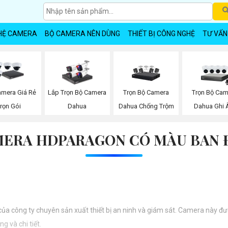
HỆ CAMERA
BỘ CAMERA NÊN DÙNG
THIẾT BỊ CÔNG NGHỆ
TƯ VẤN
Trọn Bộ Camera
Trọn Bộ Cam
amera Giá Rẻ
Lắp Trọn Bộ Camera
Dahua Chống Trộm
Dahua Ghi
rọn Gói
Dahua
ERA HDPARAGON CÓ MÀU BAN
ông ty chuyên sản xuất thiết bị an ninh và giám sát. Camera này được 
g và chi tiết.