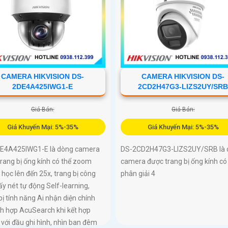
CAMERA HIKVISION DS-
CAMERA HIKVISION DS-
2DE4A425IWG1-E
2CD2H47G3-LIZS2UY/SR
Giá Bán:
Giá Bán:
Giá Khuyến Mại: 5%-35%
Giá Khuyến Mại: 5%-35%
E4A425IWG1-E là dòng camera
DS-2CD2H47G3-LIZS2UY/SRB là 
rang bị ống kính có thể zoom
camera được trang bị ống kính có
học lên đến 25x, trang bị công
phân giải 4
ấy nét tự động Self-learning,
bị tính năng Ai nhận diện chính
ch hợp AcuSearch khi kết hợp
với đầu ghi hình, nhìn ban đêm