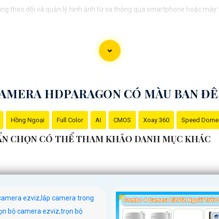
ng theo dõi và quản lý hình ảnh từ xa thông qua smartphone hoặc máy tín
nhiều môi trường sử dụng,
Hoàn toàn tin cậy
hoạt động ổn định và hiệu qu
gon là sự lựa chọn tốt để bảo vệ và giám sát tài sản của bạn trong mọi 
AMERA HDPARAGON CÓ MÀU BAN Đ
Hồng Ngoại
Full Color
AI
CMOS
Xoay 360
Speed Dome
UẨN CHỌN CÓ THỂ THAM KHẢO DANH MỤC KHÁC