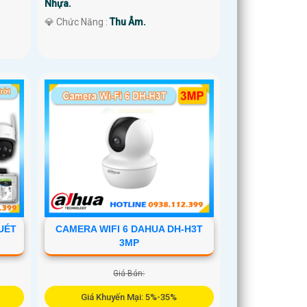
Nhựa.
️💎 Chức Năng :
Thu Âm.
UÉT
CAMERA WIFI 6 DAHUA DH-H3T
3MP
Giá Bán:
Giá Khuyến Mại: 5%-35%