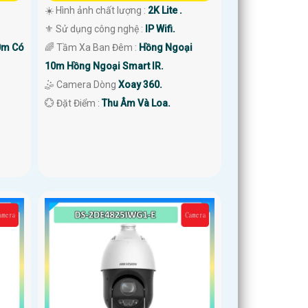
☀️ Hình ảnh chất lượng :
2K Lite .
⚜️ Sử dụng công nghệ :
IP Wifi.
0m Có
🌈 Tầm Xa Ban Đêm :
Hồng Ngoại
10m Hồng Ngoại Smart IR.
🤹 Camera Dòng
Xoay 360.
️💮 Đặt Điểm :
Thu Âm Và Loa.