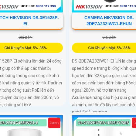
TCH HIKVISION DS-3E1528P-
CAMERA HIKVISION DS-
EI
2DE7A232IWG1-EHUN
Giá Bán:
Giá Bán:
Giá Khuyến Mại: 5%-35%
Giá Khuyến Mại: 5%-35%
1528P-EI sở hữu lên đến 24 cổng
DS-2DE7A232IWG1-EHUN là dòng
t giúp có thể lắp các thiết bị
speed dome trang bị ống kính qu
có băng thông cao cũng sẽ phù
học lên đến 32X giúp giám sát kh
ó khả năng quản lý từ Hik-Partner
cách xa, nhìn ban đêm bằng hồng
ới tổng công suất PoE lên đến
ngoại 200m, hỗ trợ tính năng
truyền dữ liệu lên đến 300m, vỏ
AcuSense nâng cao hiệu quả giá
ại, chông sét 6kV
an ninh, có tốc độ lấy nét cao nhờ
nghệ Self-learning