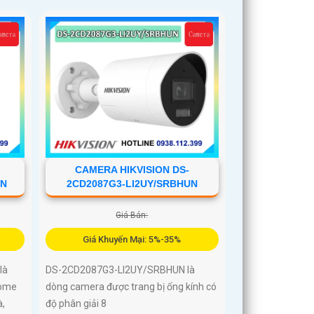
CAMERA HIKVISION DS-
UN
2CD2087G3-LI2UY/SRBHUN
Giá Bán:
Giá Khuyến Mại: 5%-35%
là
DS-2CD2087G3-LI2UY/SRBHUN là
dome
dòng camera được trang bị ống kính có
à,
độ phân giải 8