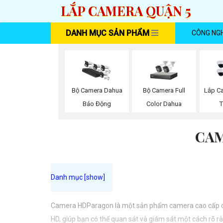
LẮP CAMERA QUẬN 5
DANH MỤC SẢN PHẨM
CÔNG NG
Bộ Camera Full
Bộ Camera Dahua
Lắp C
Color Dahua
Báo Động
T
CAM
Camera HDParagon là một sản phẩm camera cao cấp của c
HD, giúp bạn có thể quan sát và giám sát một cách rõ ràn