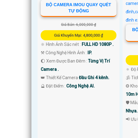
BỘ CAMERA IMOU QUAY QUÉT
TỰ ĐỘNG
Giá Bán: 6,000,000 ₫
BỘ
Giá Khuyến Mại: 4,800,000 ₫
🔆 Hình Ảnh Sắc nét :
FULL HD 1080P .
⚒ Công Nghệ Hình Ảnh :
IP.
🌔 Xem Được Ban Đêm :
Từng Vị Trí
Camera .
🔅 Độ 
👑 Thiết Kế Camera
Đầu Ghi 4 kênh.
🕉️ Tí
️🔮 Đặt Điểm :
Công Nghệ AI.
❂ Kho
10m H
🛡 Mẫ
Nhựa.
️📢 Ưu