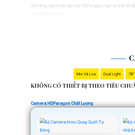
Với công nghệ hiện đại của HDParagon, bạn có thể dễ dà
cửa hàng của bạn.
Camera HDParagon cũng được thiết kế để phù hợp với 
Với những tính năng và ưu điểm nổi trội, Camera HDPara
C
Mic Và Loa
Dual Light
78°
KHÔNG CÓ THIẾT BỊ THEO TIÊU CH
Camera HDParagon Chất Lượng
'