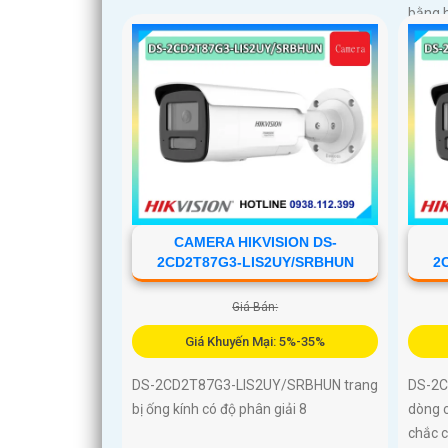
bằng 
CAMERA HIKVISION DS-
2CD2T87G3-LIS2UY/SRBHUN
2
Giá Bán:
Giá Khuyến Mại: 5%-35%
DS-2CD2T87G3-LIS2UY/SRBHUN trang
DS-2C
bị ống kính có độ phân giải 8
dòng c
chắc c