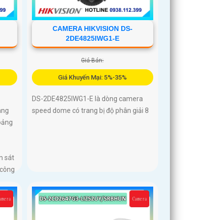
CAMERA HIKVISION DS-
2DE4825IWG1-E
Giá Bán:
Giá Khuyến Mại: 5%-35%
DS-2DE4825IWG1-E là dòng camera
ang
speed dome có trang bị độ phân giải 8
oảng
m sát
 công