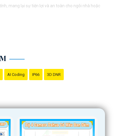
h, mang lại sự tiện lợi và an toàn cho ngôi nhà hoặc
ả dù là trong điều kiện ánh sáng yếu.
tình huống và môi trường.
ÊM
AI Coding
IP66
3D DNR