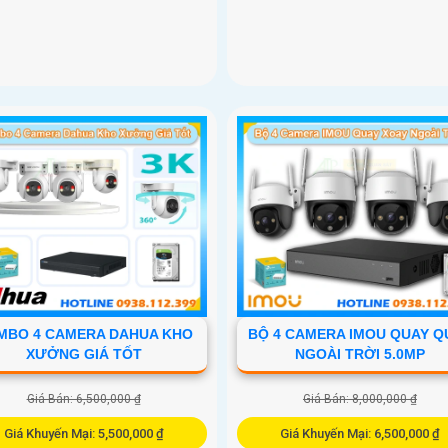
MBO 4 CAMERA DAHUA KHO
BỘ 4 CAMERA IMOU QUAY Q
XƯỞNG GIÁ TỐT
NGOÀI TRỜI 5.0MP
Giá Bán: 6,500,000 ₫
Giá Bán: 8,000,000 ₫
Giá Khuyến Mại: 5,500,000 ₫
Giá Khuyến Mại: 6,500,000 ₫