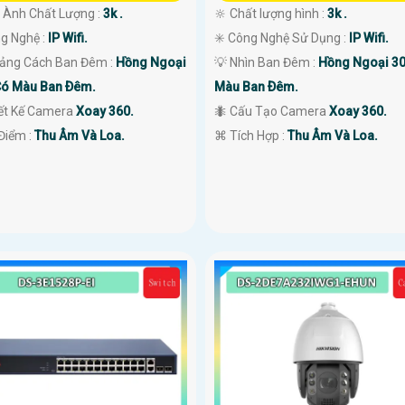
h Ành Chất Lượng :
3k .
🔆 Chất lượng hình :
3k .
ng Nghệ :
IP Wifi.
✳️ Công Nghệ Sử Dụng :
IP Wifi.
ảng Cách Ban Đêm :
Hồng Ngoại
💡 Nhìn Ban Đêm :
Hồng Ngoại 3
ó Màu Ban Ðêm.
Màu Ban Ðêm.
iết Kế Camera
Xoay 360.
🐜 Cấu Tạo Camera
Xoay 360.
 Điểm :
Thu Âm Và Loa.
️⌘ Tích Hợp :
Thu Âm Và Loa.