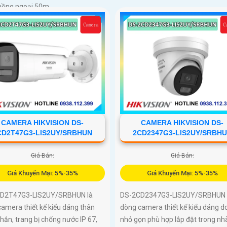
hồng ngoại 50m
CAMERA HIKVISION DS-
CAMERA HIKVISION DS-
CD2T47G3-LIS2UY/SRBHUN
2CD2347G3-LIS2UY/SRBH
Giá Bán:
Giá Bán:
Giá Khuyến Mại: 5%-35%
Giá Khuyến Mại: 5%-35%
D2T47G3-LIS2UY/SRBHUN là
DS-2CD2347G3-LIS2UY/SRBHUN 
amera thiết kế kiểu dáng thân
dòng camera thiết kế kiểu dáng 
hắn, trang bị chống nước IP 67,
nhỏ gọn phù hợp lắp đặt trong nh