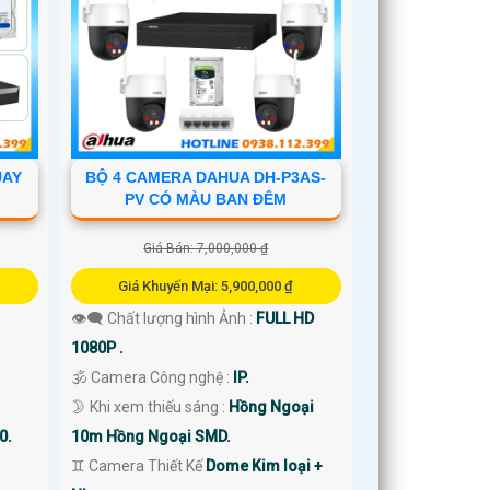
UAY
BỘ 4 CAMERA DAHUA DH-P3AS-
PV CÓ MÀU BAN ĐÊM
Giá Bán: 7,000,000 ₫
Giá Khuyến Mại: 5,900,000 ₫
👁️‍🗨 Chất lượng hình Ảnh :
FULL HD
1080P .
🕉️ Camera Công nghệ :
IP.
🌛 Khi xem thiếu sáng :
Hồng Ngoại
0.
10m Hồng Ngoại SMD.
♊ Camera Thiết Kế
Dome Kim loại +