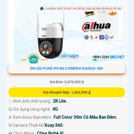
DH-SD-P3AE-PV-4G CAMERA DAHUA 360
Giá Bán: 2,375,000 ₫
Giá Khuyến Mại: 1,662,500 ₫
✨ Hình ảnh chất lượng :
2K Lite .
👍 Sử dụng công nghệ :
4G.
❈ Xem Được Ban Đêm :
Full Color 30m Có Màu Ban Ðêm.
⛓ Camera Thiết Kế
Xoay 360.
️💎 Chức Năng :
Công Nghệ AI.