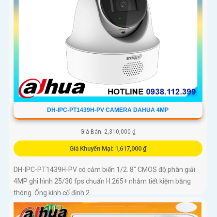
DH-IPC-PT1439H-PV CAMERA DAHUA 4MP
Giá Bán: 2,310,000 ₫
Giá Khuyến Mại: 1,617,000 ₫
DH-IPC-PT1439H-PV có cảm biến 1/2. 8″ CMOS độ phân giải
4MP ghi hình 25/30 fps chuẩn H.265+ nhằm tiết kiệm băng
thông. Ống kính cố định 2