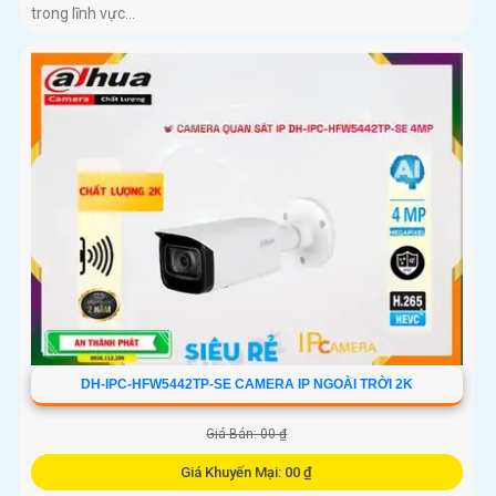
trong lĩnh vực...
DH-IPC-HFW5442TP-SE CAMERA IP NGOÀI TRỜI 2K
Giá Bán: 00 ₫
Giá Khuyến Mại: 00 ₫