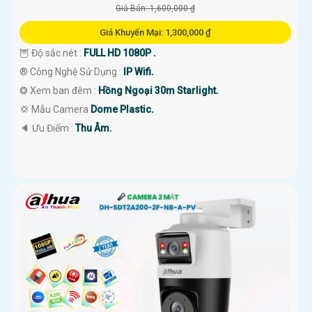
Giá Bán: 1,600,000 ₫
Giá Khuyến Mại: 1,300,000 ₫
🦉 Độ sắc nét :
FULL HD 1080P .
®️ Công Nghệ Sử Dụng :
IP Wifi.
❂ Xem ban đêm :
Hồng Ngoại 30m Starlight.
💢 Mẫu Camera
Dome Plastic.
️🔈 Ưu Điểm :
Thu Âm.