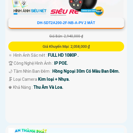
DH-SDT2A200-2F-NB-A-PV 2 MẮT
Giá Bán: 2,940,000 ₫
Giá Khuyến Mại: 2,058,000 ₫
🔅 Hình Ảnh Sắc nét :
FULL HD 1080P .
🏆 Công Nghệ Hình Ảnh :
IP POE.
🌙 Tầm Nhìn Ban Đêm :
Hồng Ngoại 30m Có Màu Ban Ðêm.
🗜️ Loại Camera
Kim loại + Nhựa.
️♚ Khả Năng :
Thu Âm Và Loa.