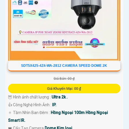
'
SDT5X425-4Z4-WA-2812 CAMERA SPEED DOME 2K
Giá Bán: 00 ₫
Giá Khuyến Mại: 00 ₫
🦉 Hình ảnh chất lượng :
Ultra 2k .
👍 Công Nghệ Hình Ảnh :
IP.
🔅 Tầm Nhìn Ban Đêm :
Hồng Ngoại 100m Hồng Ngoại
Smart IR.
👑 Cấu Tạo Camera
Dome Kim loại.