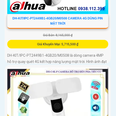
DH-KIT/IPC-PT2449B1-4GB20/M0508 CAMERA 4G DÙNG PIN
MẶT TRỜI
Giá Bán: 8,165,000 ₫
Giá Khuyến Mại: 5,715,500 ₫
DH-KIT/IPC-PT2449B1-4GB20/M0508 là dòng camera 4MP
hỗ trợ quay quét 4G kết hợp năng lượng mặt trời. Hình ảnh đạt
chuẩn Ultra 2K+, ống kính 3. 6mm góc rộng 78