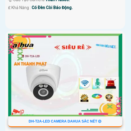
️₤ Khả Năng :
Có Ðèn Còi Báo Động.
DH-T2A-LED CAMERA DAHUA SẮC NÉT ۞