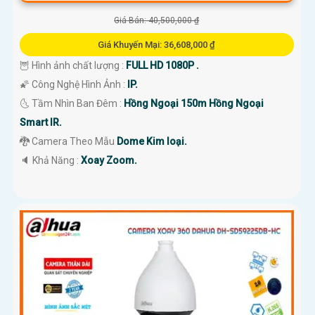
Giá Bán: 40,500,000 ₫
Giá Khuyến Mại: 36,608,000 ₫
🦉 Hình ảnh chất lượng :
FULL HD 1080P .
🌠 Công Nghệ Hình Ảnh :
IP.
🌜 Tầm Nhìn Ban Đêm :
Hồng Ngoại 150m Hồng Ngoại
Smart IR.
🐉️ Camera Theo Mẫu
Dome Kim loại.
️🔈 Khả Năng :
Xoay Zoom.