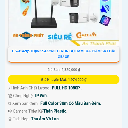
DS-J142I(STD)/NKS422W0H TRỌN BỘ CAMERA GIÁM SÁT BÃI
GIỮ XE
Giá Bán: 2,820,000 ₫
Giá Khuyến Mại: 1,974,000 ₫
️⚡ Hình Ành Chất Lượng :
FULL HD 1080P .
🏆 Công Nghệ :
IP Wifi.
❂ Xem ban đêm :
Full Color 30m Có Màu Ban Ðêm.
🎼️ Camera Thiết Kế
Thân Plastic.
️🔮 Tích Hợp :
Thu Âm Và Loa.