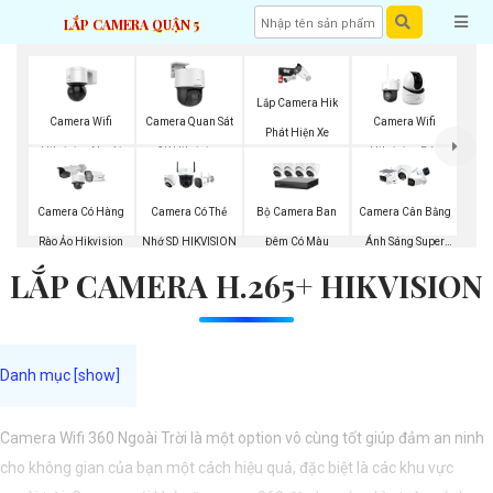
LẮP CAMERA QUẬN 5
Lắp Camera Hik
Camera Wifi
Camera Quan Sát
Camera Wifi
Phát Hiện Xe
Hikvision Ngoài
2K Hikvision
Hikvision Báo
Trời 360
Động
Bộ Camera Ban
Camera Có Hàng
Camera Có Thẻ
Camera Cân Bằng
Đêm Có Màu
Rào Ảo Hikvision
Nhớ SD HIKVISION
Ánh Sáng Super
LẮP CAMERA H.265+ HIKVISION
Adapt
Camera Wifi 360 Ngoài Trời là một option vô cùng tốt giúp đảm an ninh
cho không gian của bạn một cách hiệu quả, đặc biệt là các khu vực