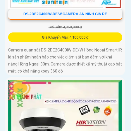
DS-2DE2C400IW-DE/W CAMERA AN NINH GIÁ RẺ
Giá Bán: 4,950,000 ₫
Giá Khuyến Mại: 4,100,000 ₫
Camera quan sát DS-2DE2C400IW-DE/W Hồng Ngoại Smart IR
là sản phẩm hoàn hảo cho việc giám sát ban đêm với khả
năng Hồng Ngoại 30m. Camera được thiết kế mỹ thuật cao bắt
mắt, có khả năng xoay 360 độ