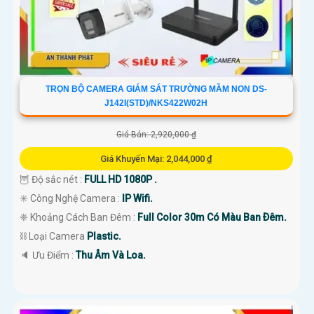
TRỌN BỘ CAMERA GIÁM SÁT TRƯỜNG MẦM NON DS-
J142I(STD)/NKS422W02H
Giá Bán: 2,920,000 ₫
Giá Khuyến Mại: 2,044,000 ₫
🦉 Độ sắc nét :
FULL HD 1080P .
✳️ Công Nghệ Camera :
IP Wifi.
❈ Khoảng Cách Ban Đêm :
Full Color 30m Có Màu Ban Ðêm.
⛓ Loại Camera
Plastic.
️🔈 Ưu Điểm :
Thu Âm Và Loa.