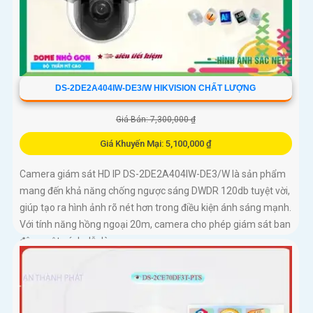
DS-2DE2A404IW-DE3/W HIKVISION CHẤT LƯỢNG
Giá Bán: 7,300,000 ₫
Giá Khuyến Mại: 5,100,000 ₫
Camera giám sát HD IP DS-2DE2A404IW-DE3/W là sản phẩm
mang đến khả năng chống ngược sáng DWDR 120db tuyệt vời,
giúp tạo ra hình ảnh rõ nét hơn trong điều kiện ánh sáng mạnh.
Với tính năng hồng ngoại 20m, camera cho phép giám sát ban
đêm một cách dễ dàng