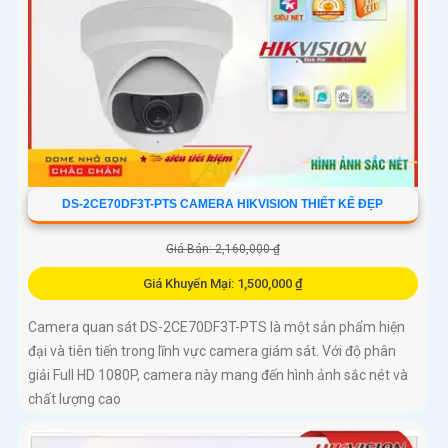
DS-2CE70DF3T-PTS CAMERA HIKVISION THIẾT KẾ ĐẸP
Giá Bán: 2,160,000 ₫
Giá Khuyến Mại: 1,500,000 ₫
Camera quan sát DS-2CE70DF3T-PTS là một sản phẩm hiện
đại và tiên tiến trong lĩnh vực camera giám sát. Với độ phân
giải Full HD 1080P, camera này mang đến hình ảnh sắc nét và
chất lượng cao