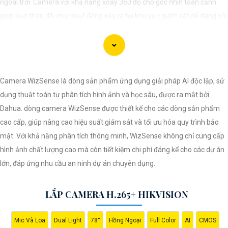
ngoài trời. Camera với khả năng xoay 360 độ cho góc nhìn toàn cảnh
giúp bạn theo dõi mọi hoạt động xảy ra tại khu vực giám sát dễ dàng với
các chi tiết trong khung hình sẽ được thể hiện rõ ràng.
Camera được thiết kế chắc chắn, chống nước và chống bụi giúp camera
hoạt động ổn định trong mọi điều kiện thời tiết. ️Với camera wifi 360
Camera WizSense là dòng sản phẩm ứng dụng giải pháp AI độc lập, sử
ngoài trời, bạn có thể yên tâm mà không cần lo lắng về việc bị xâm nhập
dụng thuật toán tự phân tích hình ảnh và học sâu, được ra mắt bởi
hoặc mất trội tài sản.
Dahua. dòng camera WizSense được thiết kế cho các dòng sản phẩm
cao cấp, giúp nâng cao hiệu suất giám sát và tối ưu hóa quy trình bảo
mật. Với khả năng phân tích thông minh, WizSense không chỉ cung cấp
hình ảnh chất lượng cao mà còn tiết kiệm chi phí đáng kể cho các dự án
lớn, đáp ứng nhu cầu an ninh dự án chuyên dụng.
LẮP CAMERA H.265+ HIKVISION
Mic Và Loa
Dual Light
78°
Hồng Ngoại
Full Color
AI
CMOS