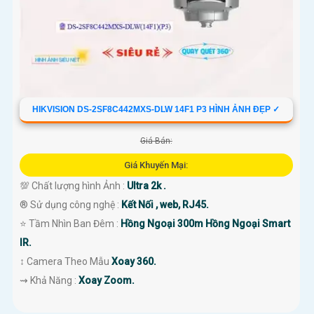
HIKVISION DS-2SF8C442MXS-DLW 14F1 P3 HÌNH ẢNH ĐẸP ✓
Giá Bán:
Giá Khuyến Mại:
💯 Chất lượng hình Ảnh :
Ultra 2k .
®️ Sử dụng công nghệ :
Kết Nối , web, RJ45.
⭐ Tầm Nhìn Ban Đêm :
Hồng Ngoại 300m Hồng Ngoại Smart
IR.
↕️ Camera Theo Mẫu
Xoay 360.
️⇝ Khả Năng :
Xoay Zoom.