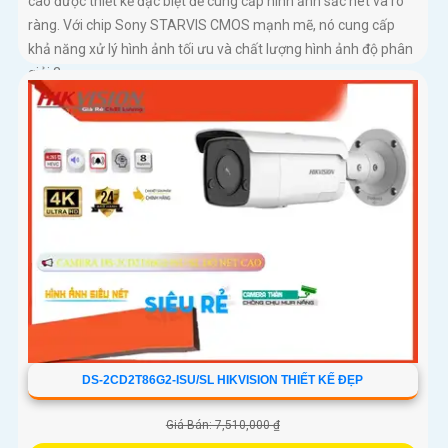
cao được thiết kế đặc biệt để cung cấp hình ảnh sắc nét và rõ
ràng. Với chip Sony STARVIS CMOS mạnh mẽ, nó cung cấp
khả năng xử lý hình ảnh tối ưu và chất lượng hình ảnh độ phân
giải 2
DS-2CD2T86G2-ISU/SL HIKVISION THIẾT KẾ ĐẸP
Giá Bán: 7,510,000 ₫