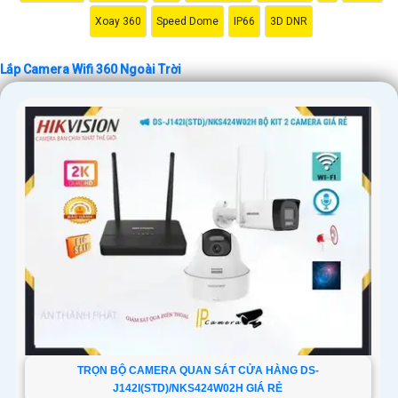
'
Xoay 360
Speed Dome
IP66
3D DNR
Lắp Camera Wifi 360 Ngoài Trời
TRỌN BỘ CAMERA QUAN SÁT CỬA HÀNG DS-
J142I(STD)/NKS424W02H GIÁ RẺ