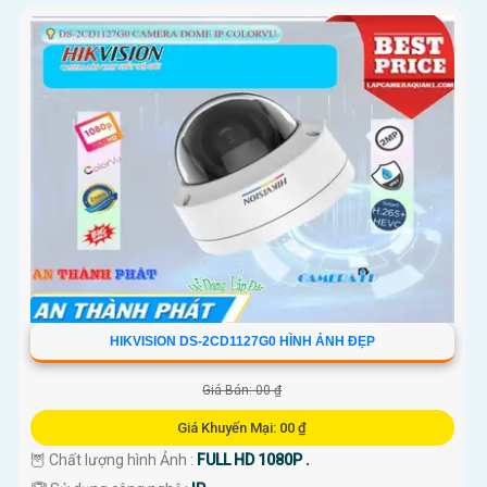
HIKVISION DS-2CD1127G0 HÌNH ẢNH ĐẸP
Giá Bán: 00 ₫
Giá Khuyến Mại: 00 ₫
🦉 Chất lượng hình Ảnh :
FULL HD 1080P .