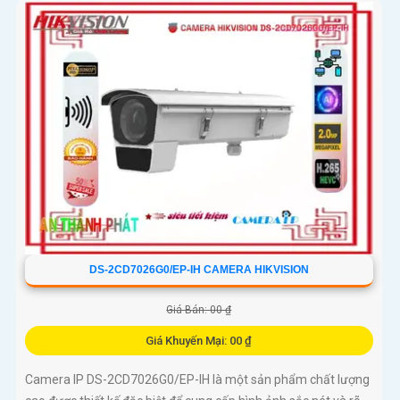
DS-2CD7026G0/EP-IH CAMERA HIKVISION
Giá Bán: 00 ₫
Giá Khuyến Mại: 00 ₫
Camera IP DS-2CD7026G0/EP-IH là một sản phẩm chất lượng