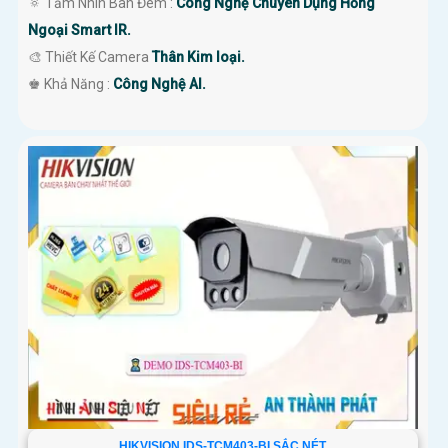
🔅 Tầm Nhìn Ban Đêm :
Công Nghệ Chuyên Dụng Hồng
Ngoại Smart IR.
🎨 Thiết Kế Camera
Thân Kim loại.
️♚ Khả Năng :
Công Nghệ AI.
HIKVISION IDS-TCM403-BI SẮC NÉT