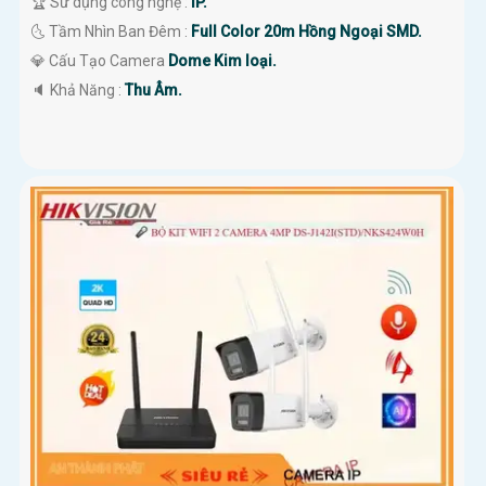
🏆 Sử dụng công nghệ :
IP.
🌜 Tầm Nhìn Ban Đêm :
Full Color 20m Hồng Ngoại SMD.
💎 Cấu Tạo Camera
Dome Kim loại.
️🔈 Khả Năng :
Thu Âm.