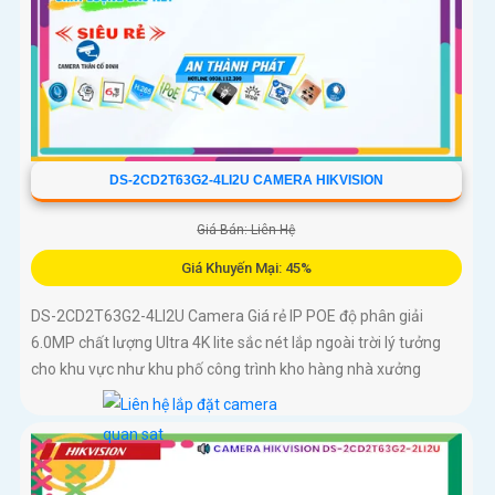
DS-2CD2T63G2-4LI2U CAMERA HIKVISION
Giá Bán: Liên Hệ
Giá Khuyến Mại: 45%
DS-2CD2T63G2-4LI2U Camera Giá rẻ IP POE độ phân giải
6.0MP chất lượng Ultra 4K lite sắc nét lắp ngoài trời lý tưởng
cho khu vực như khu phố công trình kho hàng nhà xưởng