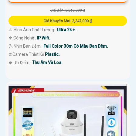
Giá Bán: 3,210,000 ₫
Giá Khuyến Mại: 2,247,000 ₫
🔅 Hình Ành Chất Lượng :
Ultra 2k + .
⚜️ Công Nghệ :
IP Wifi.
🌜 Nhìn Ban Đêm :
Full Color 30m Có Màu Ban Ðêm.
⛓ Camera Thiết Kế
Plastic.
️♚ Ưu Điểm :
Thu Âm Và Loa.