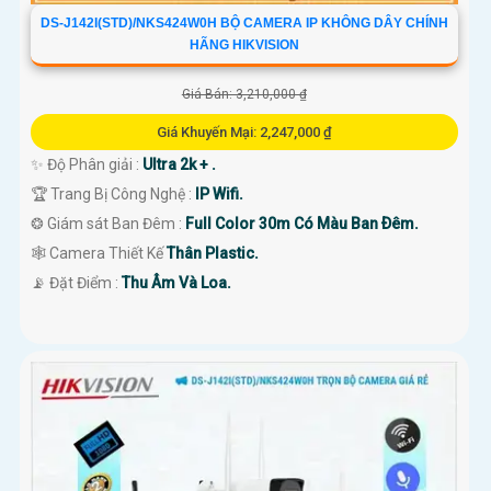
DS-J142I(STD)/NKS424W0H BỘ CAMERA IP KHÔNG DÂY CHÍNH
HÃNG HIKVISION
Giá Bán: 3,210,000 ₫
Giá Khuyến Mại: 2,247,000 ₫
✨ Độ Phân giải :
Ultra 2k + .
🏆 Trang Bị Công Nghệ :
IP Wifi.
❂ Giám sát Ban Đêm :
Full Color 30m Có Màu Ban Ðêm.
🕸️ Camera Thiết Kế
Thân Plastic.
️📡 Đặt Điểm :
Thu Âm Và Loa.