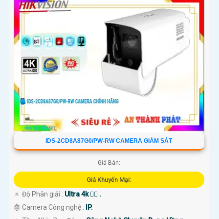
IDS-2CD8A87G0/PW-RW CAMERA GIÁM SÁT
Giá Bán:
Giá Khuyến Mại:
🔅 Độ Phân giải :
Ultra 4k 👍🏾 .
🤖️ Camera Công nghệ :
IP.