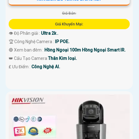
Giá Bán:
Giá Khuyến Mại:
👁 Độ Phân giải :
Ultra 2k .
🏆 Công Nghệ Camera :
IP POE.
🔴 Xem ban đêm :
Hồng Ngoại 100m Hồng Ngoại Smart IR.
👑 Cấu Tạo Camera
Thân Kim loại.
️₤ Ưu Điểm :
Công Nghệ AI.