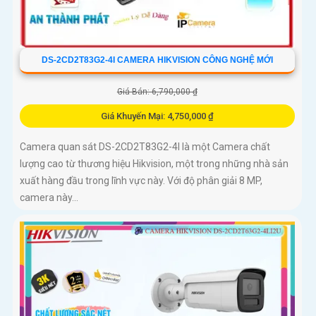
DS-2CD2T83G2-4I CAMERA HIKVISION CÔNG NGHỆ MỚI
Giá Bán: 6,790,000 ₫
Giá Khuyến Mại: 4,750,000 ₫
Camera quan sát DS-2CD2T83G2-4I là một Camera chất
lượng cao từ thương hiệu Hikvision, một trong những nhà sản
xuất hàng đầu trong lĩnh vực này. Với độ phân giải 8 MP,
camera này...