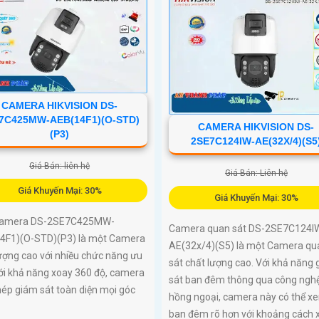
CAMERA HIKVISION DS-
7C425MW-AEB(14F1)(O-STD)
CAMERA HIKVISION DS-
(P3)
2SE7C124IW-AE(32X/4)(S5
Giá Bán: liên hệ
Giá Bán: Liên hệ
Giá Khuyến Mại: 30%
Giá Khuyến Mại: 30%
Camera DS-2SE7C425MW-
Camera quan sát DS-2SE7C124I
4F1)(O-STD)(P3) là một Camera
AE(32x/4)(S5) là một Camera qu
ượng cao với nhiều chức năng ưu
sát chất lượng cao. Với khả năng
Với khả năng xoay 360 độ, camera
sát ban đêm thông qua công ngh
ép giám sát toàn diện mọi góc
hồng ngoại, camera này có thể x
ban đêm rõ hơn với khoảng cách x