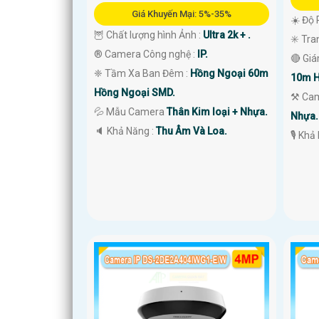
Giá Khuyến Mại: 5%-35%
☀️ Độ 
🦉 Chất lượng hình Ảnh :
Ultra 2k + .
✳️ Tra
®️ Camera Công nghệ :
IP.
🔴 Gi
❈ Tầm Xa Ban Đêm :
Hồng Ngoại 60m
10m H
Hồng Ngoại SMD.
⚒ Cam
💦 Mẫu Camera
Thân Kim loại + Nhựa.
Nhựa.
️🔈 Khả Năng :
Thu Âm Và Loa.
️🎙 Kh