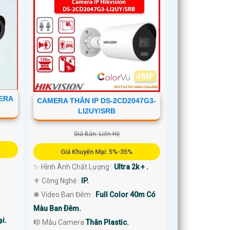
MERA
CAMERA THÂN IP DS-2CD2047G3-
LI2UY/SRB
Giá Bán: Liên Hệ
Giá Khuyến Mại: 5%-35%
✨ Hình Ành Chất Lượng :
Ultra 2k + .
⚜️ Công Nghệ :
IP.
❃ Video Ban Đêm :
Full Color 40m Có
Màu Ban Ðêm.
i.
🎼️ Mẫu Camera
Thân Plastic.