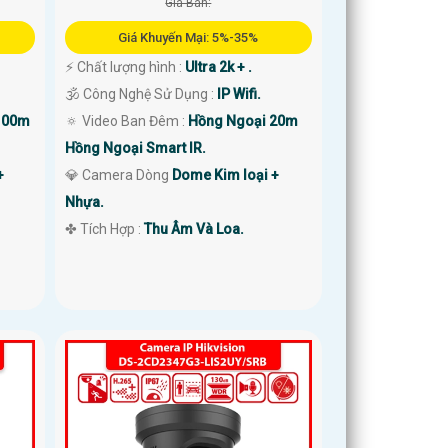
Giá Bán:
Giá Khuyến Mại: 5%-35%
️⚡ Chất lượng hình :
Ultra 2k + .
🕉️ Công Nghệ Sử Dụng :
IP Wifi.
100m
🔅 Video Ban Đêm :
Hồng Ngoại 20m
Hồng Ngoại Smart IR.
+
💎 Camera Dòng
Dome Kim loại +
Nhựa.
️✤ Tích Hợp :
Thu Âm Và Loa.