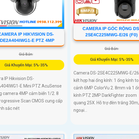
CAMERA IP GÓC RỘNG DS
CAMERA IP HIKVISION DS-
2SE4C225MWG-E/26 (F0)
2DE2A404IWG1-E PTZ 4MP
Giá Bán:
Giá Bán:
Giá Khuyến Mại: 5%-35%
Giá Khuyến Mại: 5%-35%
Camera DS-2SE4C225MWG-E/26 
 IP Hikvision DS-
kết hợp hai ống kính: 1 ống kính t
404IWG1-E Mini PTZ AcuSense
cảnh 6MP ColorVu 2. 8mm và 1 ố
ng camera 4MP cảm biến 1/2. 8
kính PTZ 2MP DarkFighter zoom
Progressive Scan CMOS cung cấp
quang 25X. Hỗ trợ đèn trắng 30m
nh sắc nét
ngoại...