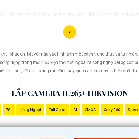
i giúp camera hoạt động ổn định trong mọi điều kiện thời tiết. ️Với cam
 khôi phục chi tiết và màu sắc hình ảnh một cách trung thực và tự nhiê
sống động trong mọi điều kiện thời tiết. Ngoài ra công nghệ Defog còn đ
ệt khói bụi , độ ẩm sương mù. Điều này giúp camera duy trì hiệu suất tố
LẮP CAMERA H.265+ HIKVISION
78°
Hồng Ngoại
Full Color
AI
CMOS
Xoay 360
Spee