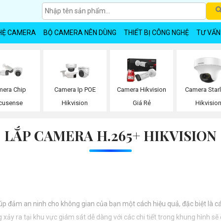
HỆ CAMERA
BỘ CAMERA NÊN DÙNG
THIẾT BỊ CÔNG NGHỆ
TƯ VẤN
mera Chip
Camera Ip POE
Camera Hikvision
Camera Starl
cusense
Hikvision
Giá Rẻ
Hikvisio
LẮP CAMERA H.265+ HIKVISION
iúp đảm an ninh cho không gian của bạn một cách hiệu quả, đặc biệt là c
xảy ra tại khu vực giám sát dễ dàng với các chi tiết trong khung hình sẽ 