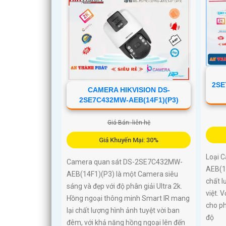
2SE
CAMERA HIKVISION DS-
2SE7C432MW-AEB(14F1)(P3)
Giá Bán: liên hệ
Giá Khuyến Mại: 30%
Loại 
Camera quan sát DS-2SE7C432MW-
AEB(1
AEB(14F1)(P3) là một Camera siêu
chất l
sáng và đẹp với độ phân giải Ultra 2k.
việt. 
Hồng ngoại thông minh Smart IR mang
cho ph
lại chất lượng hình ảnh tuyệt vời ban
độ
đêm, với khả năng hồng ngoại lên đến