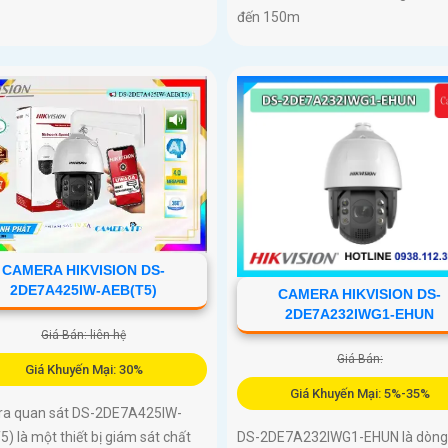
đến 150m
CAMERA HIKVISION DS-
2DE7A425IW-AEB(T5)
CAMERA HIKVISION DS-
2DE7A232IWG1-EHUN
Giá Bán: liên hệ
Giá Bán:
Giá Khuyến Mại: 30%
Giá Khuyến Mại: 5%-35%
a quan sát DS-2DE7A425IW-
) là một thiết bị giám sát chất
DS-2DE7A232IWG1-EHUN là dòng