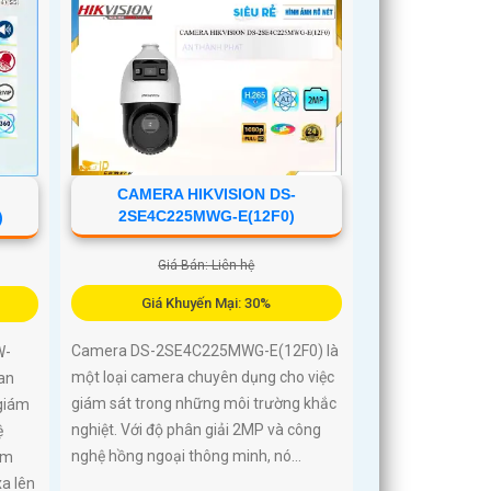
CAMERA HIKVISION DS-
2SE4C225MWG-E(12F0)
)
Giá Bán: Liên hệ
Giá Khuyến Mại: 30%
Camera DS-2SE4C225MWG-E(12F0) là
W-
một loại camera chuyên dụng cho việc
an
giám sát trong những môi trường khắc
 giám
nghiệt. Với độ phân giải 2MP và công
ệ
nghệ hồng ngoại thông minh, nó...
em
a lên