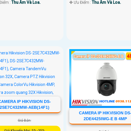
 Điểm :
Thu Âm Và Loa.
️✤ Ưu Điểm :
Thu Âm Và Loa.
CAMERA IP HIKVISION DS-
2SE7C432MW-AEB(14F1)
CAMERA IP HIKVISION DS
2DE4425IWG-E B 4MP
Giá Bán:
Giá Khuyến Mại: 5%-35%