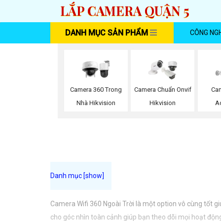
LẮP CAMERA QUẬN 5
DANH MỤC SẢN PHẨM
CÔNG NG
Camera 360 Trong
Camera Chuẩn Onvif
Ca
Nhà Hikvision
Hikvision
A
Camera Wifi 360 Ngoài Trời là một option vô cùng tốt g
cho góc nhìn toàn cảnh giúp bạn theo dõi mọi hoạt động 