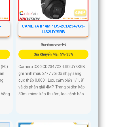
-
CAMERA IP 4MP DS-2CD2347G3-
LIS2UY/SRB
Giá Bán: Liên Hệ
Giá Khuyến Mại: 5%-35%
(F0)
Camera DS-2CD2347G3-LIS2UY/SRB
oàn
ghi hình màu 24/7 với độ nhạy sáng
ng
cực thấp 0.0001 Lux, cảm biến 1/1. 8”
và độ phân giải 4MP. Trang bị đèn kép
, hồng
30m, micro kép thu âm, loa cảnh báo...