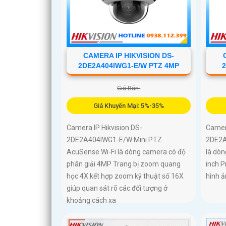
CAMERA IP HIKVISION DS-
2DE2A404IWG1-E/W PTZ 4MP
Giá Bán:
Giá Khuyến Mại: 5%-35%
Camera IP Hikvision DS-
Camera
2DE2A404IWG1-E/W Mini PTZ
2DE2A
AcuSense Wi-Fi là dòng camera có độ
là dò
phân giải 4MP Trang bị zoom quang
inch 
học 4X kết hợp zoom kỹ thuật số 16X
hình ả
giúp quan sát rõ các đối tượng ở
khoảng cách xa