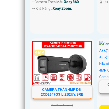
↕️ Camera Theo Mẫu
Xoay 360.
️🔮 Ưu
️⇝ Khả Năng :
Xoay Zoom.
CAMERA THÂN 4MP DS-
2CD2647G3-LIZS2UY/SRB
Giá Bán: Liên Hệ