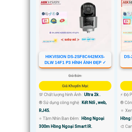
HIKVISION DS-2SF8C442MXS-
DS-
DLW 14F1 P3 HÌNH ẢNH ĐẸP ✓
Giá Bán:
'
Giá Khuyến Mại:
💯 Chất lượng hình Ảnh :
Ultra 2k .
️⚡ Độ 
®️ Sử dụng công nghệ :
Kết Nối , web,
®️ Cô
RJ45.
🔅 Xe
⭐ Tầm Nhìn Ban Đêm :
Hồng Ngoại
Hồng 
300m Hồng Ngoại Smart IR.
🎨 Ca