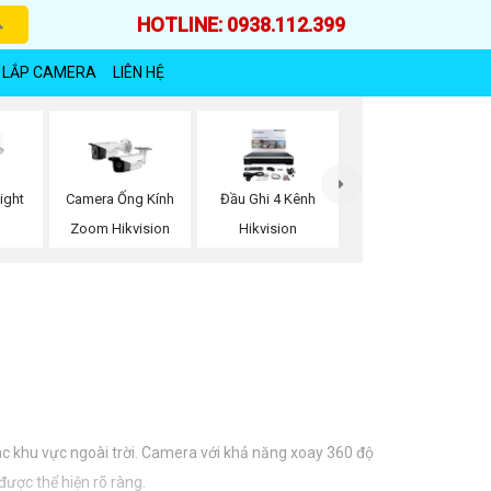
HOTLINE: 0938.112.399
 LẮP CAMERA
LIÊN HỆ
ight
Camera Ống Kính
Đầu Ghi 4 Kênh
n
Zoom Hikvision
Hikvision
ác khu vực ngoài trời. Camera với khả năng xoay 360 độ
được thể hiện rõ ràng.