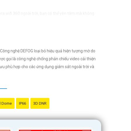
era wifi 360 ngoài trời, bạn có thể yên tâm mà không
n. Công nghệ DEFOG loại bỏ hiệu quả hiện tượng mờ do
ược gọi là công nghệ chống phản chiếu video cải thiện
i ưu phù hợp cho các ứng dụng giám sát ngoài trời và
d Dome
IP66
3D DNR