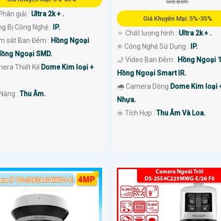
Giá Bán:
Phân giải :
Ultra 2k + .
Giá Khuyến Mại: 5%-35%
ng Bị Công Nghệ :
IP.
🔅 Chất lượng hình :
Ultra 2k + .
ám sát Ban Đêm :
Hồng Ngoại
✳️ Công Nghệ Sử Dụng :
IP.
ồng Ngoại SMD.
🌙 Video Ban Đêm :
Hồng Ngoại 
era Thiết Kế
Dome Kim loại +
Hồng Ngoại Smart IR.
🌧️ Camera Dòng
Dome Kim loại 
ả Năng :
Thu Âm.
Nhựa.
️☣️ Tích Hợp :
Thu Âm Và Loa.