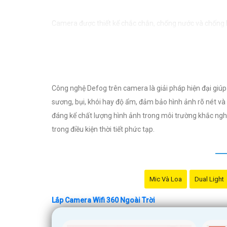
Camera được thiết kế chắc chắn, chống nước và chống bụ
cần lo lắng về việc bị xâm nhập hoặc mất trội tài sản.
Công nghệ Defog trên camera là giải pháp hiện đại giúp
sương, bụi, khói hay độ ẩm, đảm bảo hình ảnh rõ nét và 
đáng kể chất lượng hình ảnh trong môi trường khắc nghi
trong điều kiện thời tiết phức tạp.
Mic Và Loa
Dual Light
Lắp Camera Wifi 360 Ngoài Trời