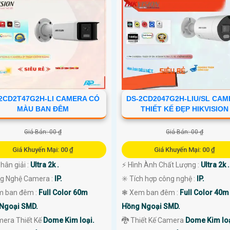
2CD2T47G2H-LI CAMERA CÓ
DS-2CD2047G2H-LIU/SL CA
MÀU BAN ĐÊM
THIẾT KẾ ĐẸP HIKVISION
Giá Bán: 00 ₫
Giá Bán: 00 ₫
Giá Khuyến Mại: 00 ₫
Giá Khuyến Mại: 00 ₫
Phân giải :
Ultra 2k .
️⚡ Hình Ành Chất Lượng :
Ultra 2k .
ng Nghệ Camera :
IP.
✳️ Tích hợp công nghệ :
IP.
m ban đêm :
Full Color 60m
❃ Xem ban đêm :
Full Color 40m
Ngoại SMD.
Hồng Ngoại SMD.
mera Thiết Kế
Dome Kim loại.
🐉️ Thiết Kế Camera
Dome Kim loạ