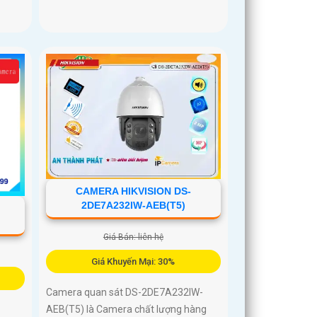
CAMERA HIKVISION DS-
2DE7A232IW-AEB(T5)
Giá Bán: liên hệ
Giá Khuyến Mại: 30%
Camera quan sát DS-2DE7A232IW-
AEB(T5) là Camera chất lượng hàng