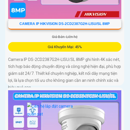
CAMERA IP HIKVISION DS-2CD2387G2H-LISU/SL 8MP
Giá Bán: Liên hệ
Giá Khuyến Mại: 45%
Camera IP DS-2CD2387G2H-LISU/SL 8MP ghi hình 4K sắc nét,
tích hợp báo động chuyển động và công nghệ hiện đại, phù hợp
giám sát 24/7. Thiết kế chuyên nghiệp, kết nối dây mạng tiện
lợi, là lựa chọn tối ưu cho không gian cần an ninh chính xác và
hiệu quả cao