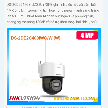
DS-2CD2647G3-LIZS2UY/SRB ghi hình siêu nét với cảm biến
4MP, ống kính zoom 4x, tích hợp hồng ngoại – ánh sáng trắng
lên tới 60m. Thuật toán AI phân biệt người và phương tiện,
chống ngược sáng 130dB và hỗ trợ đàm thoại hai chiều, phù
hợp giám sát ngoài trời chống nước IP67