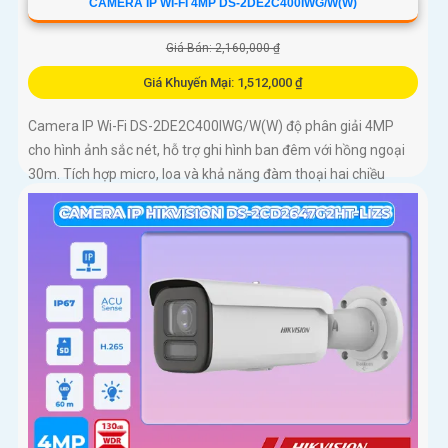
CAMERA IP WI-FI 4MP DS-2DE2C400IWG/W(W)
Giá Bán: 2,160,000 ₫
Giá Khuyến Mại: 1,512,000 ₫
Camera IP Wi-Fi DS-2DE2C400IWG/W(W) độ phân giải 4MP
cho hình ảnh sắc nét, hỗ trợ ghi hình ban đêm với hồng ngoại
30m. Tích hợp micro, loa và khả năng đàm thoại hai chiều