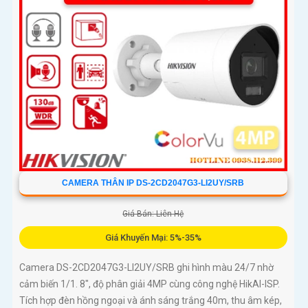
CAMERA THÂN IP DS-2CD2047G3-LI2UY/SRB
Giá Bán: Liên Hệ
Giá Khuyến Mại: 5%-35%
Camera DS-2CD2047G3-LI2UY/SRB ghi hình màu 24/7 nhờ
cảm biến 1/1. 8", độ phân giải 4MP cùng công nghệ HikAI-ISP.
Tích hợp đèn hồng ngoại và ánh sáng trắng 40m, thu âm kép,