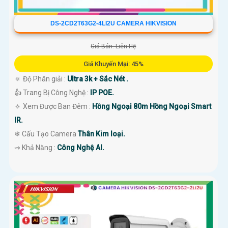
DS-2CD2T63G2-4LI2U CAMERA HIKVISION
Giá Bán: Liên Hệ
Giá Khuyến Mại: 45%
🔅 Độ Phân giải :
Ultra 3k + Sắc Nét .
👍 Trang Bị Công Nghệ :
IP POE.
🔅 Xem Được Ban Đêm :
Hồng Ngoại 80m Hồng Ngoại Smart
IR.
❄ Cấu Tạo Camera
Thân Kim loại.
️⇝ Khả Năng :
Công Nghệ AI.