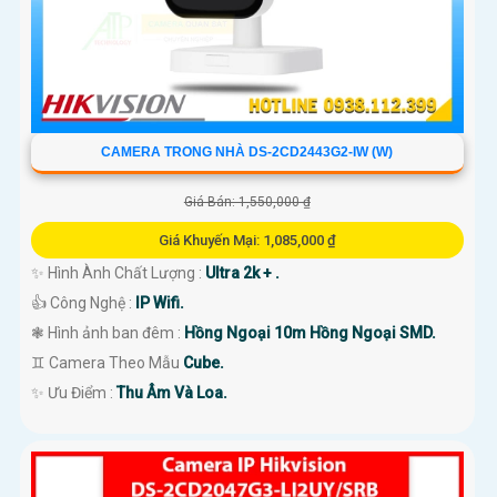
CAMERA TRONG NHÀ DS-2CD2443G2-IW (W)
Giá Bán: 1,550,000 ₫
Giá Khuyến Mại: 1,085,000 ₫
✨ Hình Ành Chất Lượng :
Ultra 2k + .
👍 Công Nghệ :
IP Wifi.
❃ Hình ảnh ban đêm :
Hồng Ngoại 10m Hồng Ngoại SMD.
♊ Camera Theo Mẫu
Cube.
️✨ Ưu Điểm :
Thu Âm Và Loa.