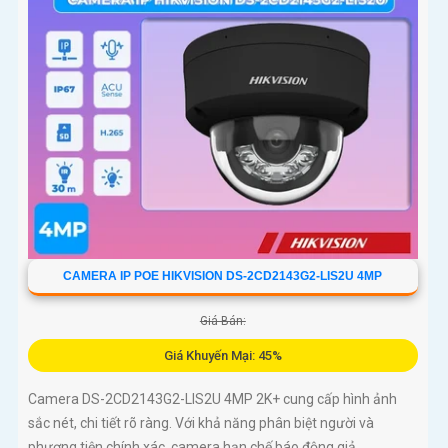
CAMERA IP POE HIKVISION DS-2CD2143G2-LIS2U 4MP
Giá Bán:
Giá Khuyến Mại: 45%
Camera DS-2CD2143G2-LIS2U 4MP 2K+ cung cấp hình ảnh
sắc nét, chi tiết rõ ràng. Với khả năng phân biệt người và
phương tiện chính xác, camera hạn chế báo động giả