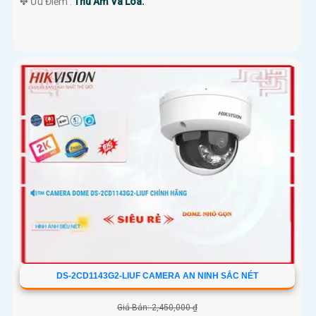
️✤ Ưu Điểm :
Thu Âm Và Loa.
DS-2CD1143G2-LIUF CAMERA AN NINH SẮC NÉT
Giá Bán: 2,450,000 ₫