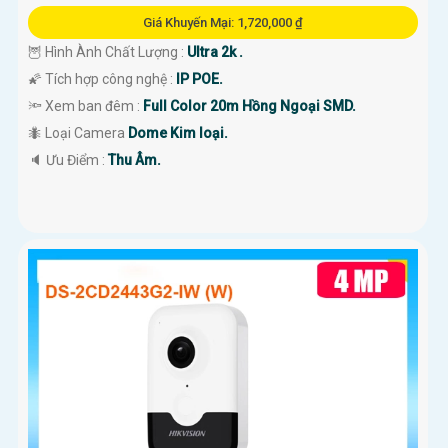
Giá Khuyến Mại: 1,720,000 ₫
🦉 Hình Ành Chất Lượng :
Ultra 2k .
🌠 Tích hợp công nghệ :
IP POE.
🔦 Xem ban đêm :
Full Color 20m Hồng Ngoại SMD.
🐜 Loại Camera
Dome Kim loại.
️🔈 Ưu Điểm :
Thu Âm.