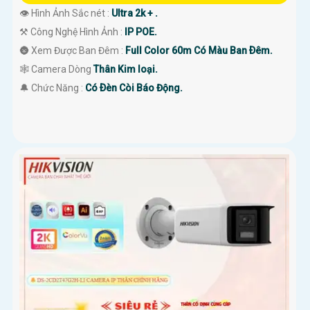
👁 Hình Ảnh Sắc nét :
Ultra 2k + .
⚒ Công Nghệ Hình Ảnh :
IP POE.
🌚 Xem Được Ban Đêm :
Full Color 60m Có Màu Ban Ðêm.
🕸️ Camera Dòng
Thân Kim loại.
️🔔 Chức Năng :
Có Ðèn Còi Báo Động.