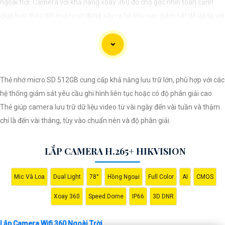
ngoài trời. Camera với khả năng xoay 360 độ cho góc nhìn toàn cảnh
giúp bạn theo dõi mọi hoạt động xảy ra tại khu vực giám sát dễ dàng với
các chi tiết trong khung hình sẽ được thể hiện rõ ràng.
Camera được thiết kế chắc chắn, chống nước và chống bụi giúp camera
hoạt động ổn định trong mọi điều kiện thời tiết. ️Với camera wifi 360
Thẻ nhớ micro SD 512GB cung cấp khả năng lưu trữ lớn, phù hợp với các
ngoài trời, bạn có thể yên tâm mà không cần lo lắng về việc bị xâm nhập
hệ thống giám sát yêu cầu ghi hình liên tục hoặc có độ phân giải cao.
hoặc mất trội tài sản.
Thẻ giúp camera lưu trữ dữ liệu video từ vài ngày đến vài tuần và thậm
chí là đến vài tháng, tùy vào chuẩn nén và độ phân giải.
LẮP CAMERA H.265+ HIKVISION
Mic Và Loa
Dual Light
78°
Hồng Ngoại
Full Color
AI
CMOS
Xoay 360
Speed Dome
IP66
3D DNR
Lắp Camera Wifi 360 Ngoài Trời