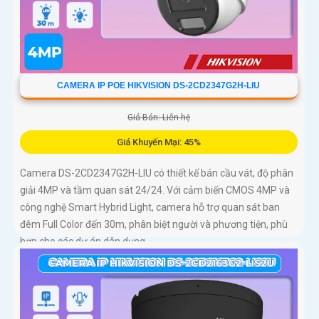
CAMERA IP POE HIKVISION DS-2CD2347G2H-LIU
Giá Bán: Liên hệ
Giá Khuyến Mại: 45%
Camera DS-2CD2347G2H-LIU có thiết kế bán cầu vát, độ phân
giải 4MP và tầm quan sát 24/24. Với cảm biến CMOS 4MP và
công nghệ Smart Hybrid Light, camera hỗ trợ quan sát ban
đêm Full Color đến 30m, phân biệt người và phương tiện, phù
hợp cho các dự án dân dụng