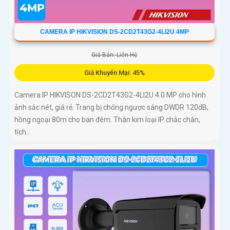
CAMERA IP HIKVISION DS-2CD2T43G2-4LI2U 4MP
Giá Bán: Liên Hệ
Giá Khuyến Mại: 45%
Camera IP HIKVISON DS-2CD2T43G2-4LI2U 4.0 MP cho hình
ảnh sắc nét, giá rẻ. Trang bị chống ngược sáng DWDR 120dB,
hồng ngoại 80m cho ban đêm. Thân kim loại IP chắc chắn,
tích...