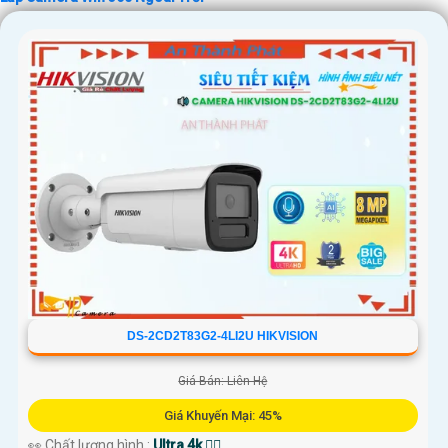
'
DS-2CD2T83G2-4LI2U HIKVISION
Giá Bán: Liên Hệ
Giá Khuyến Mại: 45%
👀 Chất lượng hình :
Ultra 4k 👍🏾 .