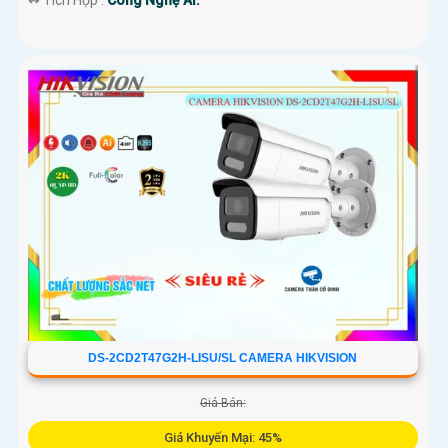
️↭ Tích Hợp :
Công Nghệ AI.
DS-2CD2T47G2H-LISU/SL CAMERA HIKVISION
Giá Bán:
Giá Khuyến Mại: 45%