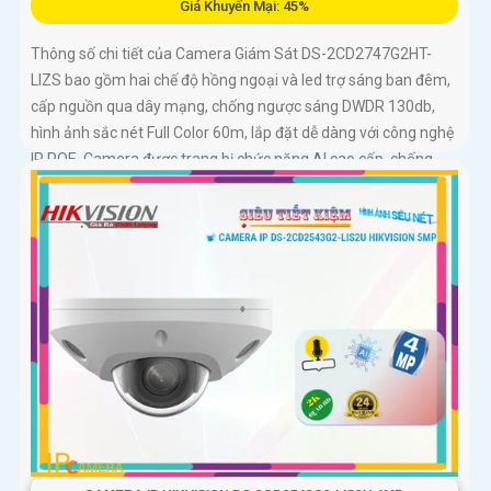
Giá Khuyến Mại: 45%
Thông số chi tiết của Camera Giám Sát DS-2CD2747G2HT-
LIZS bao gồm hai chế độ hồng ngoại và led trợ sáng ban đêm,
cấp nguồn qua dây mạng, chống ngược sáng DWDR 130db,
hình ảnh sắc nét Full Color 60m, lắp đặt dễ dàng với công nghệ
IP POE. Camera được trang bị chức năng AI cao cấp, chống
ngược sáng DWDR 130db