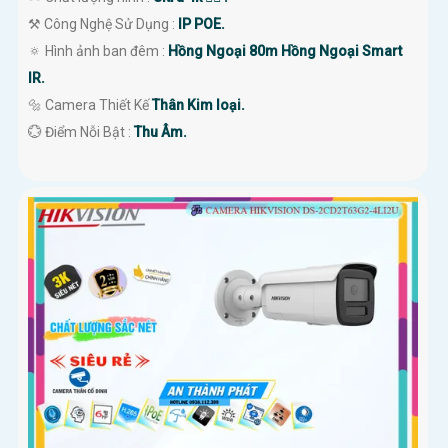
⚒ Công Nghệ Sử Dụng :
IP POE.
🔅 Hình ảnh ban đêm :
Hồng Ngoại 80m Hồng Ngoại Smart
IR.
🔩 Camera Thiết Kế
Thân Kim loại.
️💮 Điểm Nỗi Bật :
Thu Âm.