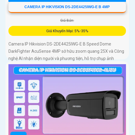
CAMERA IP HIKVISION DS-2DE4425IWG-E B 4MP
Giá Bán:
Giá Khuyến Mại: 5%-35%
Camera IP Hikvision DS-2DE4425IWG-E B Speed Dome
DarkFighter AcuSense 4MP sở hữu zoom quang 25X và Công
nghệ AI nhận diện người và phương tiện, hỗ trợ chụp ảnh
khuôn mặt lên đến 5 khuôn mặt cùng 1 thời điểm