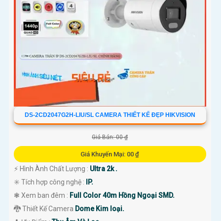
DS-2CD2047G2H-LIU/SL CAMERA THIẾT KẾ ĐẸP HIKVISION
Giá Bán: 00 ₫
Giá Khuyến Mại: 00 ₫
️⚡ Hình Ành Chất Lượng :
Ultra 2k .
✳️ Tích hợp công nghệ :
IP.
❃ Xem ban đêm :
Full Color 40m Hồng Ngoại SMD.
🐉️ Thiết Kế Camera
Dome Kim loại.