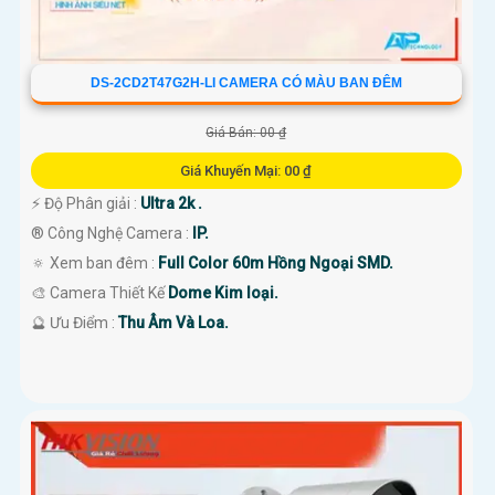
DS-2CD2T47G2H-LI CAMERA CÓ MÀU BAN ĐÊM
Giá Bán: 00 ₫
Giá Khuyến Mại: 00 ₫
️⚡ Độ Phân giải :
Ultra 2k .
®️ Công Nghệ Camera :
IP.
🔅 Xem ban đêm :
Full Color 60m Hồng Ngoại SMD.
🎨 Camera Thiết Kế
Dome Kim loại.
️🔮 Ưu Điểm :
Thu Âm Và Loa.