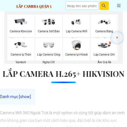
LẮP CAMERA QUẬN 5
Lắp Camera Wifi
Camera Kbvision
Camera 360 Báo
Camera Bằng
Dahua
Motorized Lens
Động
Nhựa Plastic
Lắp Camera Công
Camera Ip Thân
Camera Ip Hilook
Lắp Camera Ghi
Nghệ CVI
Vantech
Âm Giá Rẻ
LẮP CAMERA H.265+ HIKVISION
Camera Wifi 360 Ngoài Trời là một option vô cùng tốt giúp đảm an ninh
cho không gian của bạn một cách hiệu quả, đặc biệt là các khu vực