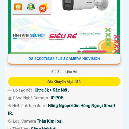
DS-2CD2T63G2-2LI2U CAMERA HIKVISION
Giá Bán: Liên Hệ
Giá Khuyến Mại: 45%
👀 Độ sắc nét :
Ultra 3k + Sắc Nét .
🤖️ Công Nghệ Camera :
IP POE.
❈ Hình ảnh ban đêm :
Hồng Ngoại 60m Hồng Ngoại Smart
IR.
💦 Loại Camera
Thân Kim loại.