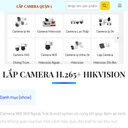
LẮP CAMERA QUẬN 5
Camera Ip 4k
Camera Hikvision
Camera Lux Thấp
Camera Ip 3k
Hikvision
Nhìn Đêm
Hikvision
Hikvision
Camera Wifi
Lắp Camera
Camera 360
Camera Ip Ultra 2k
Hikvision Ngoài
Hikvision Ghi Âm
Chống Trộm
Hikvision
LẮP CAMERA H.265+ HIKVISION
Trời 360
Hikvision
Camera Wifi 360 Ngoài Trời là một option vô cùng tốt giúp đảm an ninh
cho không gian của bạn một cách hiệu quả, đặc biệt là các khu vực