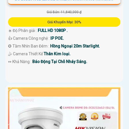
Giá Bán: 11,840,000 ₫
Giá Khuyến Mại: 30%
☀️ Độ Phân giải :
FULL HD 1080P .
👍 Camera Công nghệ :
IP POE.
✪ Tầm Nhìn Ban Đêm :
Hồng Ngoại 20m Starlight.
🤹 Camera Thiết Kế
Thân Kim loại.
️↭ Khả Năng :
Báo Động Tại Chỗ Nháy Sáng.