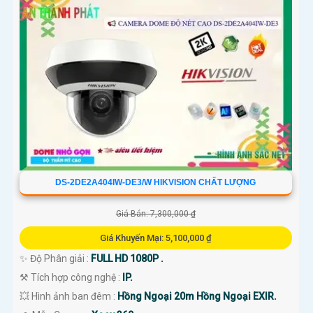
DS-2DE2A404IW-DE3/W HIKVISION CHẤT LƯỢNG
Giá Bán: 7,300,000 ₫
Giá Khuyến Mại: 5,100,000 ₫
✨ Độ Phân giải :
FULL HD 1080P .
⚒ Tích hợp công nghệ :
IP.
💥 Hình ảnh ban đêm :
Hồng Ngoại 20m Hồng Ngoại EXIR.