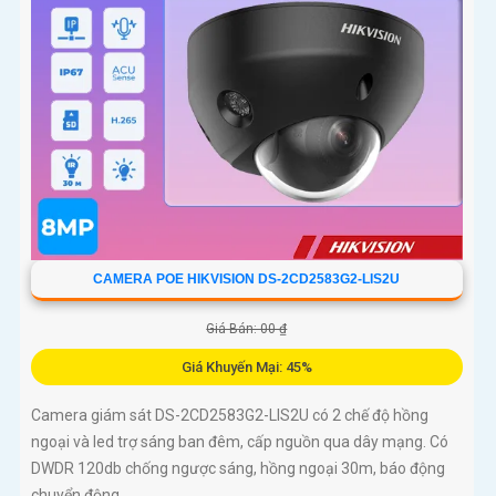
150db, hình ảnh rõ dù ở đâu, dành cho các công trình chuyên
dụng. Công nghệ H.265+/H
CAMERA POE HIKVISION DS-2CD2583G2-LIS2U
Giá Bán: 00 ₫
Giá Khuyến Mại: 45%
Camera giám sát DS-2CD2583G2-LIS2U có 2 chế độ hồng
ngoại và led trợ sáng ban đêm, cấp nguồn qua dây mạng. Có
DWDR 120db chống ngược sáng, hồng ngoại 30m, báo động
chuyển động