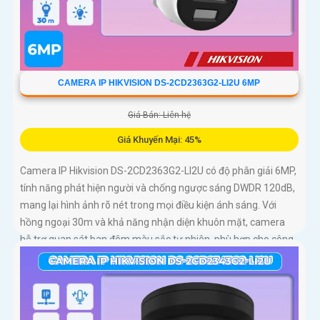
CAMERA IP HIKVISION DS-2CD2363G2-LI2U 6MP
Giá Bán: Liên hệ
Giá Khuyến Mại: 45%
Camera IP Hikvision DS-2CD2363G2-LI2U có độ phân giải 6MP,
tính năng phát hiện người và chống ngược sáng DWDR 120dB,
mang lại hình ảnh rõ nét trong mọi điều kiện ánh sáng. Với
hồng ngoại 30m và khả năng nhận diện khuôn mặt, camera
hỗ trợ quan sát ban đêm màu sắc tự nhiên, phù hợp cho công
trình