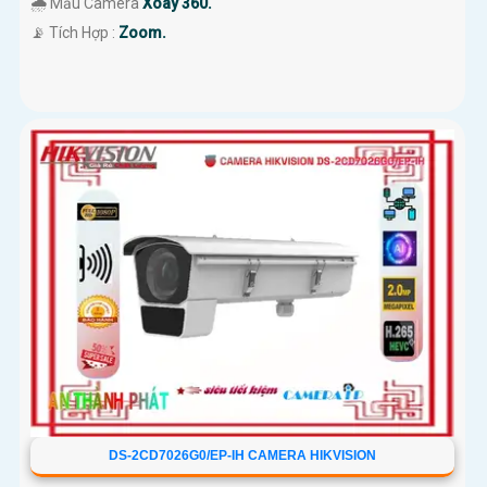
🌧️ Mẫu Camera
Xoay 360.
️📡 Tích Hợp :
Zoom.
DS-2CD7026G0/EP-IH CAMERA HIKVISION