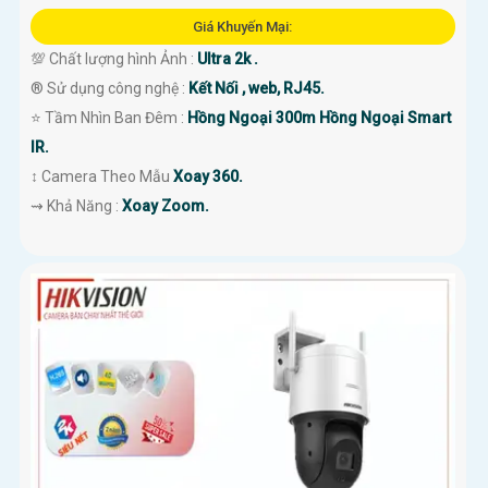
Giá Khuyến Mại:
💯 Chất lượng hình Ảnh :
Ultra 2k .
®️ Sử dụng công nghệ :
Kết Nối , web, RJ45.
⭐ Tầm Nhìn Ban Đêm :
Hồng Ngoại 300m Hồng Ngoại Smart
IR.
↕️ Camera Theo Mẫu
Xoay 360.
️⇝ Khả Năng :
Xoay Zoom.