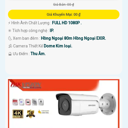
Giá Bán: 00 ₫
Giá Khuyến Mại: 00 ₫
️⚡ Hình Ành Chất Lượng :
FULL HD 1080P .
✳️ Tích hợp công nghệ :
IP.
🌜 Xem ban đêm :
Hồng Ngoại 80m Hồng Ngoại EXIR.
🕉️ Camera Thiết Kế
Dome Kim loại.
️🔮 Ưu Điểm :
Thu Âm.