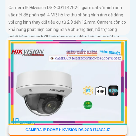
Camera IP Hikvision DS-2CD1T47G2-L giám sát với hình ảnh
sắc nét độ phân giải 4 MP, hỗ trợ thu phòng hình ảnh dễ dàng
với ống kính thay đổi tiêu cự từ 2,8 đến 12 mm. Camera còn có
khả năng phát hiện con người và phương tiện, hỗ trợ công
nghệ hồng ngoại EXIR với phạm vi xa đảm bảo quan sát an
ninh hiệu quả
CAMERA IP DOME HIKVISION DS-2CD1743G2-IZ