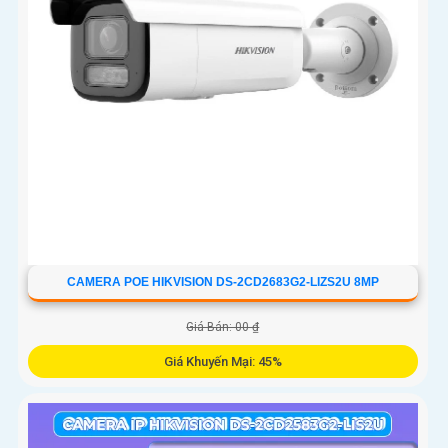
CAMERA POE HIKVISION DS-2CD2683G2-LIZS2U 8MP
Giá Bán: 00 ₫
Giá Khuyến Mại: 45%
Camera An Ninh DS-2CD2683G2-LIZS2U tích hợp chức năng
Thu Âm và Phát hiện chuyển động, Chống Ngược Sáng DWDR