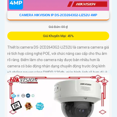
CAMERA HIKVISION IP DS-2CD2643G2-LIZS2U 4MP
Giá Bán: 00 ₫
Giá Khuyến Mại: 45%
Thiết bị camera DS-2CD2643G2-LIZS2U là camera camera giá
rẻ tích hợp công nghệ POE, với chức năng cao cấp cho thu âm
rõ ràng. Điểm làm cho camera này được bán nhiều hơn là
camera có báo động nhận dạng chuyển động trước ống kính
và chống ngược sáng DWDR 120db, giúp hình ảnh rõ hơn dù ở
môi trường ánh sáng thấp