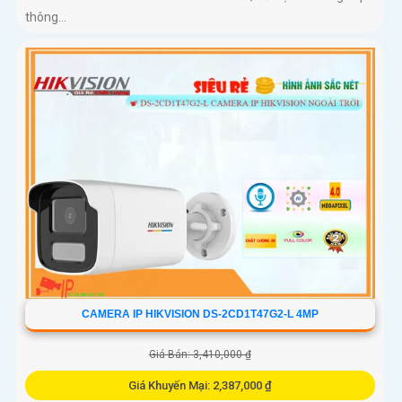
thông...
CAMERA IP HIKVISION DS-2CD1T47G2-L 4MP
Giá Bán: 3,410,000 ₫
Giá Khuyến Mại: 2,387,000 ₫