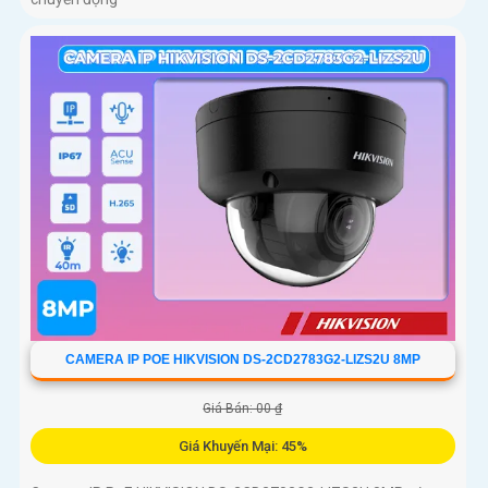
CAMERA IP POE HIKVISION DS-2CD2783G2-LIZS2U 8MP
Giá Bán: 00 ₫
Giá Khuyến Mại: 45%