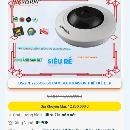
DS-2CD2955G0-ISU CAMERA HIKVISION THIẾT KẾ ĐẸP
Giá Bán: 15,550,000 ₫
Giá Khuyến Mại: 12,850,000 ₫
🔅 Chất lượng hình :
Ultra 2k+ sắc nét .
🏆 Công Nghệ :
IP POE.