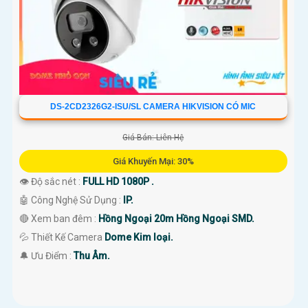
DS-2CD2326G2-ISU/SL CAMERA HIKVISION CÓ MIC
Giá Bán: Liên Hệ
Giá Khuyến Mại: 30%
👁 Độ sắc nét :
FULL HD 1080P .
🤖️ Công Nghệ Sử Dụng :
IP.
🔴 Xem ban đêm :
Hồng Ngoại 20m Hồng Ngoại SMD.
💦 Thiết Kế Camera
Dome Kim loại.
️🔔 Ưu Điểm :
Thu Âm.