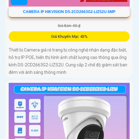
CAMERA IP HIKVISION DS-2CD2663G2-LIZS2U 6MP
Giá Bán: 00 ₫
Giá Khuyến Mại: 45%
Thiết bị Camera giá rẻ trang bị công nghệ nhận dạng đặc biệt,
hỗ trợ IP POE, hiển thị hình ảnh chất lượng cao thông qua ống
kính DS-2CD2663G2-LIZS2U. Cung cấp 2 chế độ giám sát ban
đêm với ánh sáng thông minh