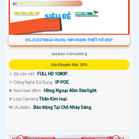
DS-2CD2T86G2-ISU/SL HIKVISION THIẾT KẾ ĐẸP
Giá Bán: 7,510,000 ₫
Giá Khuyến Mại: 30%
🔅 Độ sắc nét :
FULL HD 1080P .
⚛️ Công Nghệ Sử Dụng :
IP POE.
❃ Xem ban đêm :
Hồng Ngoại 40m Starlight.
❄ Loại Camera
Thân Kim loại.
️📢 Ưu Điểm :
Báo Động Tại Chỗ Nháy Sáng.