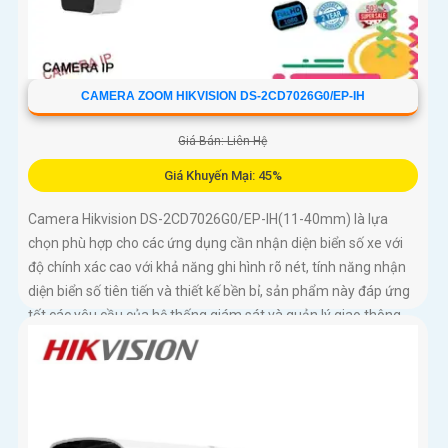
CAMERA ZOOM HIKVISION DS-2CD7026G0/EP-IH
Giá Bán: Liên Hệ
Giá Khuyến Mại: 45%
Camera Hikvision DS-2CD7026G0/EP-IH(11-40mm) là lựa
chọn phù hợp cho các ứng dụng cần nhận diện biển số xe với
độ chính xác cao với khả năng ghi hình rõ nét, tính năng nhận
diện biển số tiên tiến và thiết kế bền bỉ, sản phẩm này đáp ứng
tốt các yêu cầu của hệ thống giám sát và quản lý giao thông.