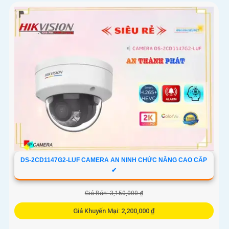
DS-2CD1147G2-LUF CAMERA AN NINH CHỨC NĂNG CAO CẤP
✔
Giá Bán: 3,150,000 ₫
Giá Khuyến Mại: 2,200,000 ₫