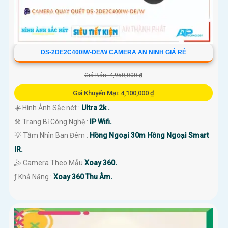
DS-2DE2C400IW-DE/W CAMERA AN NINH GIÁ RẺ
Giá Bán: 4,950,000 ₫
Giá Khuyến Mại: 4,100,000 ₫
☀️ Hình Ảnh Sắc nét :
Ultra 2k .
⚒ Trang Bị Công Nghệ :
IP Wifi.
💡 Tầm Nhìn Ban Đêm :
Hồng Ngoại 30m Hồng Ngoại Smart
IR.
🤹 Camera Theo Mẫu
Xoay 360.
️ƒ Khả Năng :
Xoay 360 Thu Âm.