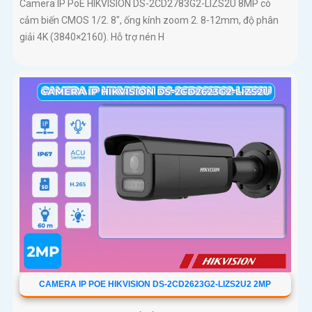
Camera IP PoE HIKVISION DS-2CD2783G2-LIZS2U 8MP có
cảm biến CMOS 1/2. 8", ống kính zoom 2. 8-12mm, độ phân
giải 4K (3840×2160). Hỗ trợ nén H
CAMERA IP POE HIKVISION DS-2CD2623G2-LIZS2U2 2MP