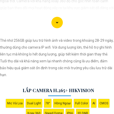
ngoài trời. Camera với khả năng xoay 360 độ cho góc nhìn toàn cảnh
giúp bạn theo dõi mọi hoạt động xảy ra tại khu vực giám sát dễ dàng với
các chi tiết trong khung hình sẽ được thể hiện rõ ràng.
Camera được thiết kế chắc chắn, chống nước và chống bụi giúp camera
hoạt động ổn định trong mọi điều kiện thời tiết. ️Với camera wifi 360
Thẻ nhớ 256GB giúp lưu trữ hình ảnh và video trong khoảng 28-29 ngày,
ngoài trời, bạn có thể yên tâm mà không cần lo lắng về việc bị xâm nhập
thường dùng cho camera IP wifi. Với dung lượng lớn, thẻ hỗ trợ ghi hình
hoặc mất trội tài sản.
liên tục mà không lo hết dung lượng, giúp tiết kiệm thời gian thay thẻ.
Tuổi thọ dài và khả năng xem lại nhanh chóng cũng là ưu điểm, đảm
bảo hiệu quả giám sát ổn định trong các môi trường yêu cầu lưu trữ dài
hạn.
LẮP CAMERA H.265+ HIKVISION
Mic Và Loa
Dual Light
78°
Hồng Ngoại
Full Color
AI
CMOS
Xoay 360
Speed Dome
IP66
3D DNR