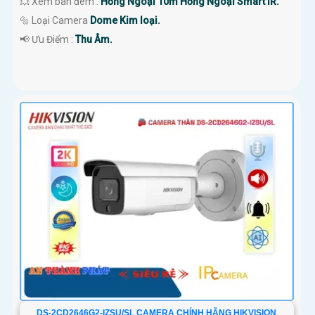
💥 Xem ban đêm :
Hồng Ngoại 10m Hồng Ngoại Smart IR.
🔩 Loại Camera
Dome Kim loại.
️📢 Ưu Điểm :
Thu Âm.
DS-2CD2646G2-IZSU/SL CAMERA CHÍNH HÃNG HIKVISION