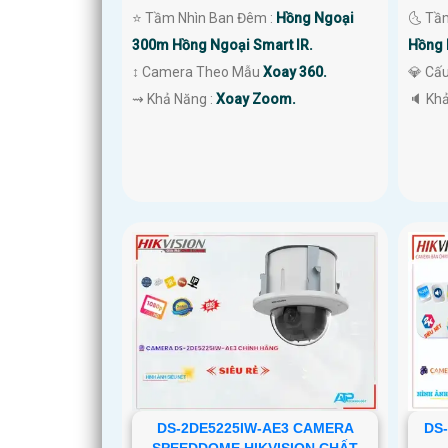
⭐ Tầm Nhìn Ban Đêm :
Hồng Ngoại
🌜 Tầ
300m Hồng Ngoại Smart IR.
Hồng 
↕️ Camera Theo Mẫu
Xoay 360.
💎 Cấ
️⇝ Khả Năng :
Xoay Zoom.
️🔈 Kh
DS-2DE5225IW-AE3 CAMERA
DS
SPEEDDOME HIKVISION CHẤT