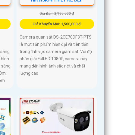
Giá Bán: 2,160,000 ₫
Giá Khuyến Mại: 1,500,000 ₫
Camera quan sát DS-2CE70DF3T-PTS
là một sản phẩm hiện đại và tiên tiến
 sáng
trong lĩnh vực camera giám sát. Với độ
 hình
phân giải Full HD 1080P, camera này
h sáng
mang đến hình ảnh sắc nét và chất
20m,
lượng cao
đêm