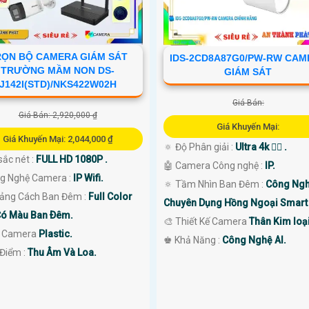
RỌN BỘ CAMERA GIÁM SÁT
IDS-2CD8A87G0/PW-RW CAM
TRƯỜNG MẦM NON DS-
GIÁM SÁT
J142I(STD)/NKS422W02H
Giá Bán:
Giá Bán: 2,920,000 ₫
Giá Khuyến Mại:
Giá Khuyến Mại: 2,044,000 ₫
🔅 Độ Phân giải :
Ultra 4k 👍🏾 .
sắc nét :
FULL HD 1080P .
🤖️ Camera Công nghệ :
IP.
ng Nghệ Camera :
IP Wifi.
🔅 Tầm Nhìn Ban Đêm :
Công Ng
ảng Cách Ban Đêm :
Full Color
Chuyên Dụng Hồng Ngoại Smart 
ó Màu Ban Ðêm.
🎨 Thiết Kế Camera
Thân Kim loại
i Camera
Plastic.
️♚ Khả Năng :
Công Nghệ AI.
 Điểm :
Thu Âm Và Loa.