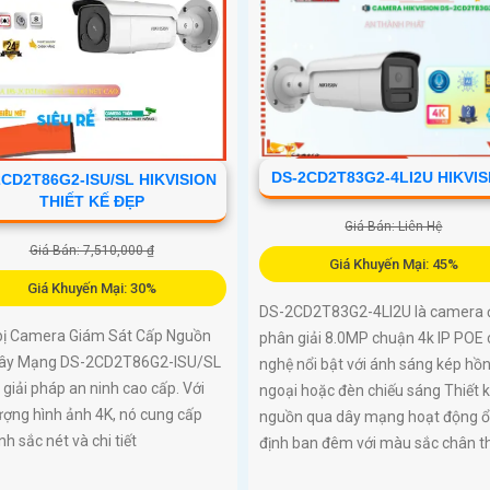
DS-2CD2T83G2-4LI2U HIKVIS
2CD2T86G2-ISU/SL HIKVISION
THIẾT KẾ ĐẸP
Giá Bán: Liên Hệ
Giá Bán: 7,510,000 ₫
Giá Khuyến Mại: 45%
Giá Khuyến Mại: 30%
DS-2CD2T83G2-4LI2U là camera 
 bị Camera Giám Sát Cấp Nguồn
phân giải 8.0MP chuận 4k IP POE
ây Mạng DS-2CD2T86G2-ISU/SL
nghệ nổi bật với ánh sáng kép hồ
 giải pháp an ninh cao cấp. Với
ngoại hoặc đèn chiếu sáng Thiết 
ượng hình ảnh 4K, nó cung cấp
nguồn qua dây mạng hoạt động 
nh sắc nét và chi tiết
định ban đêm với màu sắc chân t