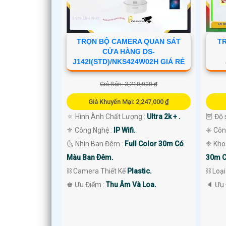
TRỌN BỘ CAMERA QUAN SÁT
T
CỬA HÀNG DS-
J142I(STD)/NKS424W02H GIÁ RẺ
Giá Bán: 3,210,000 ₫
Giá Khuyến Mại: 2,247,000 ₫
🔅 Hình Ành Chất Lượng :
Ultra 2k + .
🦉 Độ 
⚜️ Công Nghệ :
IP Wifi.
✳️ Cô
'
🌜 Nhìn Ban Đêm :
Full Color 30m Có
❈ Kho
Màu Ban Ðêm.
30m C
⛓ Camera Thiết Kế
Plastic.
⛓ Loạ
️♚ Ưu Điểm :
Thu Âm Và Loa.
️🔈 Ưu