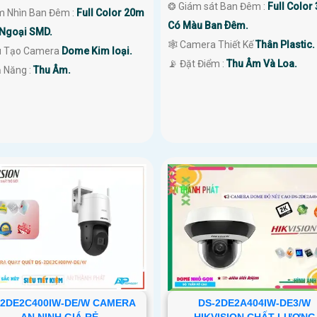
❂ Giám sát Ban Đêm :
Full Color
m Nhìn Ban Đêm :
Full Color 20m
Có Màu Ban Ðêm.
Ngoại SMD.
🕸️ Camera Thiết Kế
Thân Plastic.
u Tạo Camera
Dome Kim loại.
️📡 Đặt Điểm :
Thu Âm Và Loa.
ả Năng :
Thu Âm.
-2DE2C400IW-DE/W CAMERA
DS-2DE2A404IW-DE3/W
AN NINH GIÁ RẺ
HIKVISION CHẤT LƯỢNG