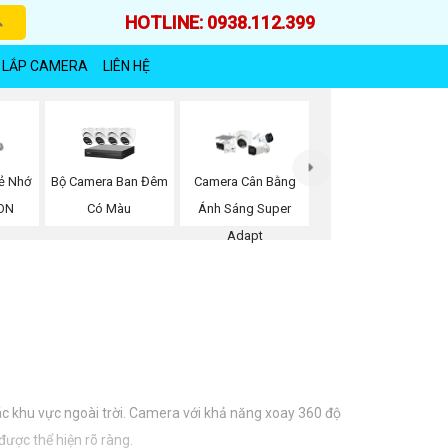
HOTLINE: 0938.112.399
 LẮP CAMERA
LIÊN HỆ
Bộ Camera Ban Đêm
ẻ Nhớ
Camera Cân Bằng
Có Màu
ION
Ánh Sáng Super
Adapt
ác khu vực ngoài trời. Camera với khả năng xoay 360 độ
được thể hiện rõ ràng.