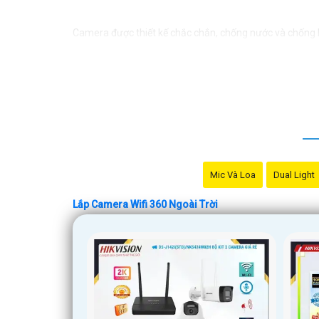
Camera được thiết kế chắc chắn, chống nước và chống bụ
cần lo lắng về việc bị xâm nhập hoặc mất trội tài sản.
Mic Và Loa
Dual Light
Lắp Camera Wifi 360 Ngoài Trời