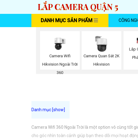
LẮP CAMERA QUẬN 5
DANH MỤC SẢN PHẨM
CÔNG NG
Lắp 
Camera Wifi
Camera Quan Sát 2K
Phá
Hikvision Ngoài Trời
Hikvision
360
Camera Wifi 360 Ngoài Trời là một option vô cùng tốt g
cho góc nhìn toàn cảnh giúp bạn theo dõi mọi hoạt động 