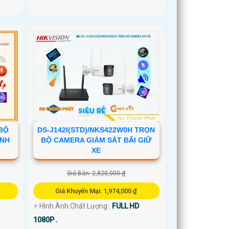
 BỘ
DS-J142I(STD)/NKS422W0H TRỌN
ÍNH
BỘ CAMERA GIÁM SÁT BÃI GIỮ
XE
Giá Bán: 2,820,000 ₫
Giá Khuyến Mại: 1,974,000 ₫
️⚡ Hình Ành Chất Lượng :
FULL HD
1080P .