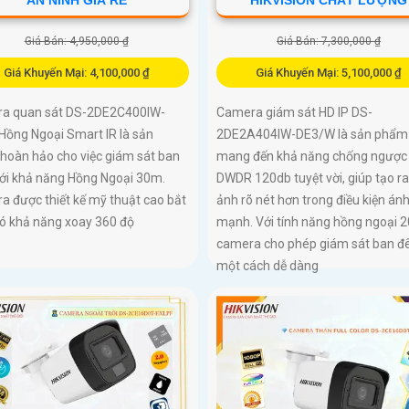
Giá Bán: 4,950,000 ₫
Giá Bán: 7,300,000 ₫
Giá Khuyến Mại: 4,100,000 ₫
Giá Khuyến Mại: 5,100,000 ₫
a quan sát DS-2DE2C400IW-
Camera giám sát HD IP DS-
Hồng Ngoại Smart IR là sản
2DE2A404IW-DE3/W là sản phẩm
hoàn hảo cho việc giám sát ban
mang đến khả năng chống ngược
ới khả năng Hồng Ngoại 30m.
DWDR 120db tuyệt vời, giúp tạo ra
 được thiết kế mỹ thuật cao bắt
ảnh rõ nét hơn trong điều kiện án
có khả năng xoay 360 độ
mạnh. Với tính năng hồng ngoại 
camera cho phép giám sát ban 
một cách dễ dàng