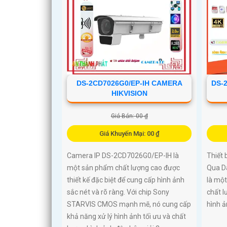
DS-2CD7026G0/EP-IH CAMERA
DS-
HIKVISION
Giá Bán: 00 ₫
Giá Khuyến Mại: 00 ₫
Camera IP DS-2CD7026G0/EP-IH là
Thiết
một sản phẩm chất lượng cao được
Qua D
thiết kế đặc biệt để cung cấp hình ảnh
là một
sắc nét và rõ ràng. Với chip Sony
chất l
STARVIS CMOS mạnh mẽ, nó cung cấp
hình ả
khả năng xử lý hình ảnh tối ưu và chất