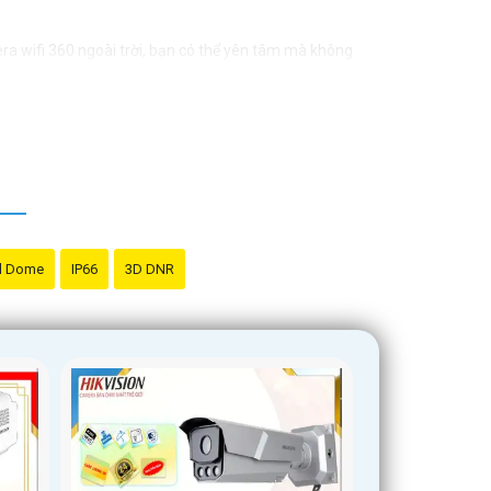
era wifi 360 ngoài trời, bạn có thể yên tâm mà không
d Dome
IP66
3D DNR