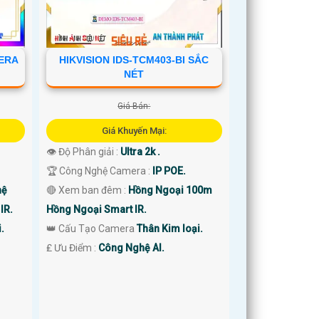
ERA
HIKVISION IDS-TCM403-BI SẮC
NÉT
Giá Bán:
Giá Khuyến Mại:
👁 Độ Phân giải :
Ultra 2k .
🏆 Công Nghệ Camera :
IP POE.
hệ
🔴 Xem ban đêm :
Hồng Ngoại 100m
IR.
Hồng Ngoại Smart IR.
.
👑 Cấu Tạo Camera
Thân Kim loại.
️₤ Ưu Điểm :
Công Nghệ AI.