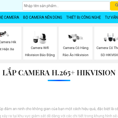
HỆ CAMERA
BỘ CAMERA NÊN DÙNG
THIẾT BỊ CÔNG NGHỆ
TƯ VẤN
Camera Hik
Camera Wifi
Camera Có Hàng
Camera Có Th
t Hiện Xe
Hikvision Báo Động
Rào Ảo Hikvision
SD HIKVIS
LẮP CAMERA H.265+ HIKVISION
iúp đảm an ninh cho không gian của bạn một cách hiệu quả, đặc biệt là c
xảy ra tại khu vực giám sát dễ dàng với các chi tiết trong khung hình sẽ 