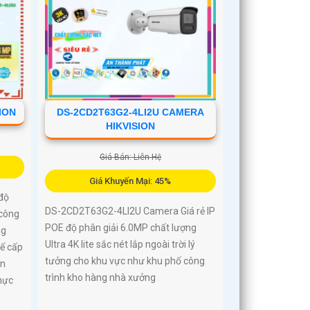
ION
DS-2CD2T63G2-4LI2U CAMERA
HIKVISION
Giá Bán: Liên Hệ
Giá Khuyến Mại: 45%
độ
DS-2CD2T63G2-4LI2U Camera Giá rẻ IP
 công
POE độ phân giải 6.0MP chất lượng
ng
Ultra 4K lite sắc nét lắp ngoài trời lý
kế cấp
tưởng cho khu vực như khu phố công
ổn
trình kho hàng nhà xưởng
hực