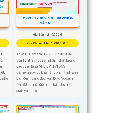
T
DS-2CE12D8T-PIRL HIKVISION
SẮC NÉT
Giá Bán: 1,840,000 ₫
Giá Khuyến Mại: 1,290,000 ₫
EXLF
Thiết Bị Camera DS-2CE12D8T-PIRL
ới
Starlight là một sản phẩm chất lượng
đêm
cao của Hãng AHD CVI TVI BCS.
iệt,
Camera này có khả năng xem hình ảnh
p như
ban đêm sáng đẹp với Hồng Ngoại lên
đến 80m, một điểm nổi bật cho hiệu
suất vượt trội