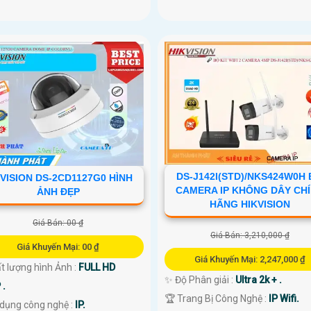
DS-J142I(STD)/NKS424W0H
VISION DS-2CD1127G0 HÌNH
CAMERA IP KHÔNG DÂY CH
ẢNH ĐẸP
HÃNG HIKVISION
Giá Bán: 00 ₫
Giá Bán: 3,210,000 ₫
Giá Khuyến Mại: 00 ₫
Giá Khuyến Mại: 2,247,000 ₫
t lượng hình Ảnh :
FULL HD
✨ Độ Phân giải :
Ultra 2k + .
 .
🏆 Trang Bị Công Nghệ :
IP Wifi.
 dụng công nghệ :
IP.