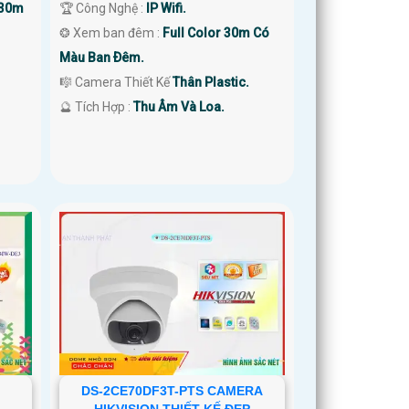
 30m
🏆 Công Nghệ :
IP Wifi.
❂ Xem ban đêm :
Full Color 30m Có
Màu Ban Ðêm.
🎼️ Camera Thiết Kế
Thân Plastic.
️🔮 Tích Hợp :
Thu Âm Và Loa.
DS-2CE70DF3T-PTS CAMERA
HIKVISION THIẾT KẾ ĐẸP