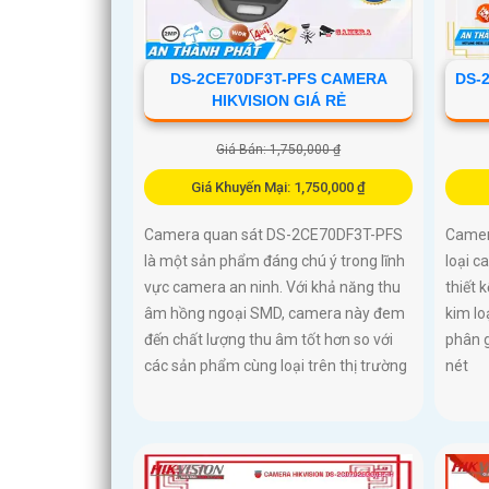
DS-2CE70DF3T-PFS CAMERA
DS-
HIKVISION GIÁ RẺ
Giá Bán: 1,750,000 ₫
Giá Khuyến Mại: 1,750,000 ₫
Camera quan sát DS-2CE70DF3T-PFS
Camer
là một sản phẩm đáng chú ý trong lĩnh
loại 
vực camera an ninh. Với khả năng thu
thiết 
âm hồng ngoại SMD, camera này đem
kim lo
đến chất lượng thu âm tốt hơn so với
phân g
các sản phẩm cùng loại trên thị trường
nét