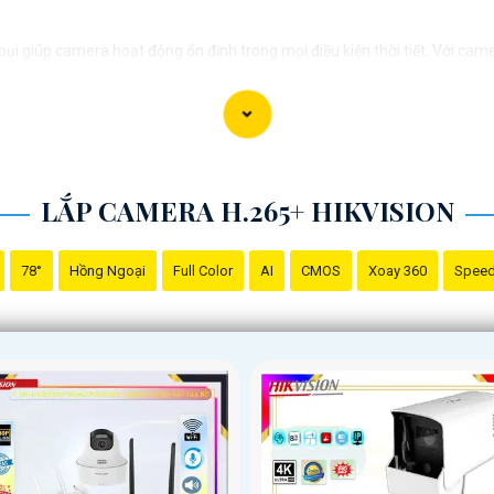
i giúp camera hoạt động ổn định trong mọi điều kiện thời tiết. ️Với cam
LẮP CAMERA H.265+ HIKVISION
78°
Hồng Ngoại
Full Color
AI
CMOS
Xoay 360
Spee