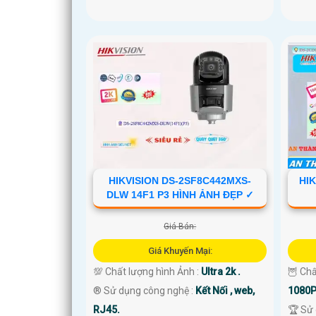
HIKVISION DS-2SF8C442MXS-
HIK
DLW 14F1 P3 HÌNH ẢNH ĐẸP ✓
Giá Bán:
Giá Khuyến Mại:
💯 Chất lượng hình Ảnh :
Ultra 2k .
🦉 Chấ
®️ Sử dụng công nghệ :
Kết Nối , web,
1080P
RJ45.
🏆 Sử