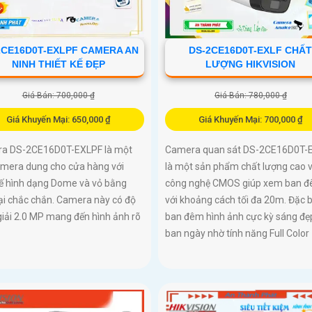
2CE16D0T-EXLPF CAMERA AN
DS-2CE16D0T-EXLF CHẤ
NINH THIẾT KẾ ĐẸP
LƯỢNG HIKVISION
Giá Bán: 700,000 ₫
Giá Bán: 780,000 ₫
Giá Khuyến Mại: 650,000 ₫
Giá Khuyến Mại: 700,000 ₫
a DS-2CE16D0T-EXLPF là một
Camera quan sát DS-2CE16D0T-
camera dung cho cửa hàng với
là một sản phẩm chất lượng cao v
kế hình dạng Dome và vỏ bằng
công nghệ CMOS giúp xem ban 
ại chắc chắn. Camera này có độ
với khoảng cách tối đa 20m. Đặc b
iải 2.0 MP mang đến hình ảnh rõ
ban đêm hình ảnh cực kỳ sáng đẹ
ban ngày nhờ tính năng Full Color