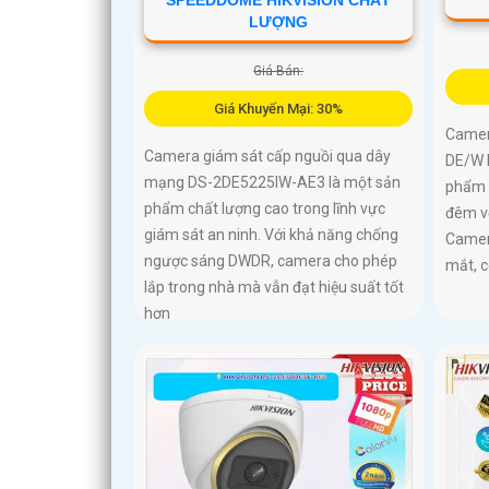
LƯỢNG
Giá Bán:
Giá Khuyến Mại: 30%
Camer
Camera giám sát cấp nguồi qua dây
DE/W 
mạng DS-2DE5225IW-AE3 là một sản
phẩm 
phẩm chất lượng cao trong lĩnh vực
đêm v
giám sát an ninh. Với khả năng chống
Camera
ngược sáng DWDR, camera cho phép
mắt, 
lắp trong nhà mà vẫn đạt hiệu suất tốt
hơn