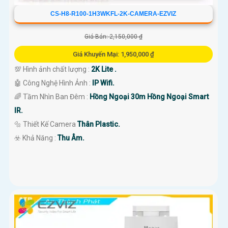
CS-H8-R100-1H3WKFL-2K-CAMERA-EZVIZ
Giá Bán: 2,150,000 ₫
Giá Khuyến Mại: 1,950,000 ₫
💯 Hình ảnh chất lượng :
2K Lite .
🤖️ Công Nghệ Hình Ảnh :
IP Wifi.
🌈 Tầm Nhìn Ban Đêm :
Hồng Ngoại 30m Hồng Ngoại Smart
IR.
🔩 Thiết Kế Camera
Thân Plastic.
️☣️ Khả Năng :
Thu Âm.