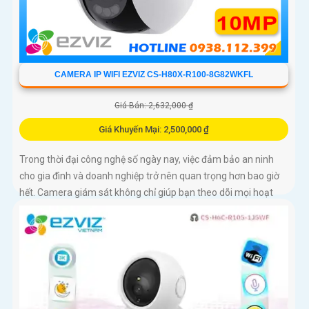
CAMERA IP WIFI EZVIZ CS-H80X-R100-8G82WKFL
Giá Bán: 2,632,000 ₫
Giá Khuyến Mại: 2,500,000 ₫
Trong thời đại công nghệ số ngày nay, việc đảm bảo an ninh
cho gia đình và doanh nghiệp trở nên quan trọng hơn bao giờ
hết. Camera giám sát không chỉ giúp bạn theo dõi mọi hoạt
động xung quanh mà còn mang lại sự an tâm cho bạn và
những người thân yêu