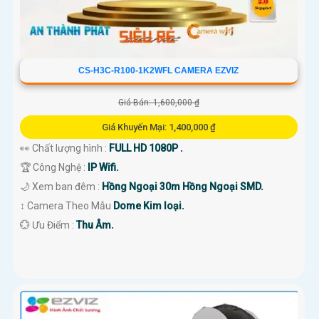
CS-H3C-R100-1K2WFL CAMERA EZVIZ
Giá Bán: 1,600,000 ₫
Giá Khuyến Mại: 1,400,000 ₫
👀 Chất lượng hình :
FULL HD 1080P .
🏆 Công Nghệ :
IP Wifi.
🌙 Xem ban đêm :
Hồng Ngoại 30m Hồng Ngoại SMD.
↕️ Camera Theo Mẫu
Dome Kim loại.
️💮 Ưu Điểm :
Thu Âm.