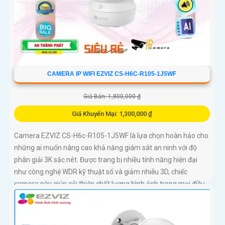
CAMERA IP WIFI EZVIZ CS-H6C-R105-1J5WF
Giá Bán: 1,800,000 ₫
Giá Khuyến Mại: 1,300,000 ₫
Camera EZVIZ CS-H6c-R105-1J5WF là lựa chọn hoàn hảo cho
những ai muốn nâng cao khả năng giám sát an ninh với độ
phân giải 3K sắc nét. Được trang bị nhiều tính năng hiện đại
như công nghệ WDR kỹ thuật số và giảm nhiễu 3D, chiếc
camera này giúp cải thiện chất lượng hình ảnh trong mọi điều
kiện ánh sáng