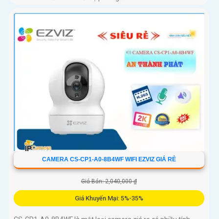
CAMERA CS-CP1-A0-8B4WF WIFI EZVIZ GIÁ RẺ
Giá Bán: 2,040,000 ₫
Giá Khuyến Mại: 5%-35%