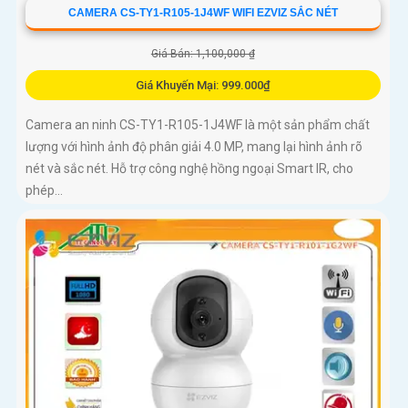
CAMERA CS-TY1-R105-1J4WF WIFI EZVIZ SẮC NÉT
Giá Bán: 1,100,000 ₫
Giá Khuyến Mại: 999.000₫
Camera an ninh CS-TY1-R105-1J4WF là một sản phẩm chất
lượng với hình ảnh độ phân giải 4.0 MP, mang lại hình ảnh rõ
nét và sắc nét. Hỗ trợ công nghệ hồng ngoại Smart IR, cho
phép...