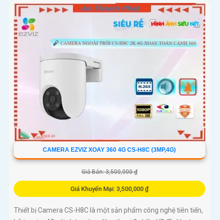
CAMERA EZVIZ XOAY 360 4G CS-H8C (3MP,4G)
Giá Bán: 3,500,000 ₫
Giá Khuyến Mại: 3,500,000 ₫
Thiết bị Camera CS-H8C là một sản phẩm công nghệ tiên tiến,