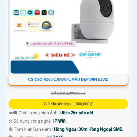
CS-C8C-R100-1J5WKFL MẪU ĐẸP WIFI EZVIZ
Giá Bán: 2,000,000 ₫
Giá Khuyến Mại: 1,800,000 ₫
👁️‍🗨 Chất lượng hình Ảnh :
Ultra 2k+ sắc nét .
⚒ Sử dụng công nghệ :
IP Wifi.
🔴 Tầm Nhìn Ban Đêm :
Hồng Ngoại 30m Hồng Ngoại SMD.