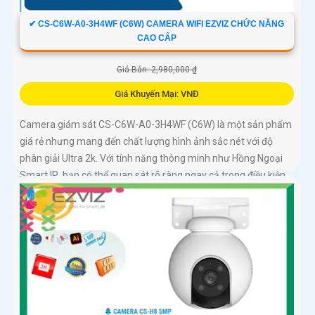
✔ CS-C6W-A0-3H4WF (C6W) CAMERA WIFI EZVIZ CHỨC NĂNG
CAO CẤP
Giá Bán: 2,980,000 ₫
Giá Khuyến Mại: VNĐ
Camera giám sát CS-C6W-A0-3H4WF (C6W) là một sản phẩm
giá rẻ nhưng mang đến chất lượng hình ảnh sắc nét với độ
phân giải Ultra 2k. Với tính năng thông minh như Hồng Ngoại
Smart IR, bạn có thể quan sát rõ ràng ngay cả trong điều kiện
ánh sáng yếu