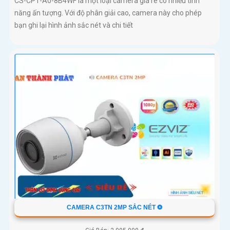
CS-CP1-A0-8B4WF là một loại camera giá re có nhiều tính
năng ấn tượng. Với độ phân giải cao, camera này cho phép
bạn ghi lại hình ảnh sắc nét và chi tiết
CAMERA C3TN 2MP SẮC NÉT ❂