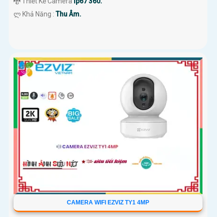
🐉️ Thiết Kế Camera
Ip67 360.
️ლ Khả Năng :
Thu Âm.
CAMERA WIFI EZVIZ TY1 4MP