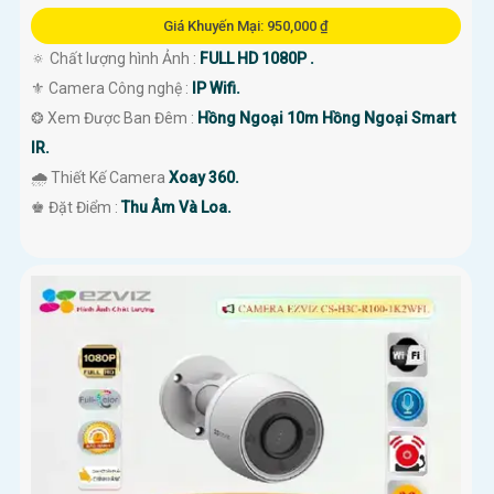
Giá Khuyến Mại: 950,000 ₫
🔅 Chất lượng hình Ảnh :
FULL HD 1080P .
⚜️ Camera Công nghệ :
IP Wifi.
❂ Xem Được Ban Đêm :
Hồng Ngoại 10m Hồng Ngoại Smart
IR.
🌧️ Thiết Kế Camera
Xoay 360.
️♚ Đặt Điểm :
Thu Âm Và Loa.