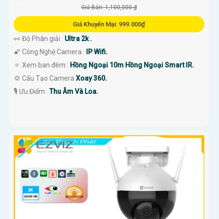
Giá Bán: 1,100,000 ₫
Giá Khuyến Mại: 999.000₫
👀 Độ Phân giải :
Ultra 2k .
🌠 Công Nghệ Camera :
IP Wifi.
🔅 Xem ban đêm :
Hồng Ngoại 10m Hồng Ngoại Smart IR.
💢 Cấu Tạo Camera
Xoay 360.
️🎙 Ưu Điểm :
Thu Âm Và Loa.