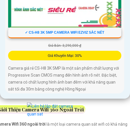
✓ CS-H8 3K 5MP CAMERA WIFI EZVIZ SẮC NÉT
Giá Bán: 3,290,000 ₫
Giá Khuyến Mại: 30%
Camera giá rẻ CS-H8 3K 5MP là một sản phẩm chất lượng với
Progressive Scan CMOS mang đến hình ảnh rõ nét. Đặc biệt,
camera có chất lượng hình ảnh ban đêm với khả năng quan
sát tối đa 30m bằng công nghệ Hồng Ngoại
Giới Thiệu Camera Wifi 360 Ngoài Trời
mera Wifi 360 ngoài trời
là một loại camera quan sát wifi có khả năng