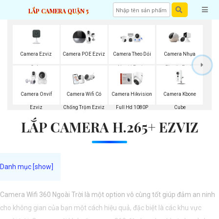
LẮP CAMERA QUẬN 5
Camera Ezviz
Camera POE Ezviz
Camera Theo Dỏi
Camera Nhựa
Cube
Người Ezviz
Plastic Ezviz
Camera Kbone
Camera Onvif
Camera Wifi Có
Camera Hikvision
Cube
Ezviz
Chống Trộm Ezviz
Full Hd 1080P
LẮP CAMERA H.265+ EZVIZ
Camera Wifi 360 Ngoài Trời là một option vô cùng tốt giúp đảm an ninh
cho không gian của bạn một cách hiệu quả, đặc biệt là các khu vực