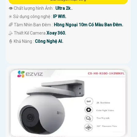
👁 Chất lượng hình Ảnh :
Ultra 2k .
✳️ Sử dụng công nghệ :
IP Wifi.
🌈 Tầm Nhìn Ban Đêm :
Hồng Ngoại 10m Có Màu Ban Ðêm.
🤹 Thiết Kế Camera
Xoay 360.
️👮 Khả Năng :
Công Nghệ AI.