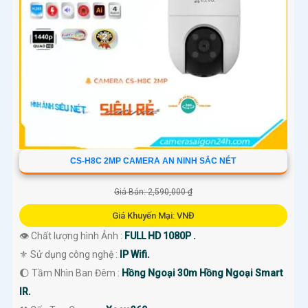
CS-H8C 2MP CAMERA AN NINH SẮC NÉT
Giá Bán: 2,590,000 ₫
Giá Khuyến Mại: VNĐ
👁 Chất lượng hình Ảnh :
FULL HD 1080P .
⚜️ Sử dụng công nghệ :
IP Wifi.
🌔 Tầm Nhìn Ban Đêm :
Hồng Ngoại 30m Hồng Ngoại Smart
IR.