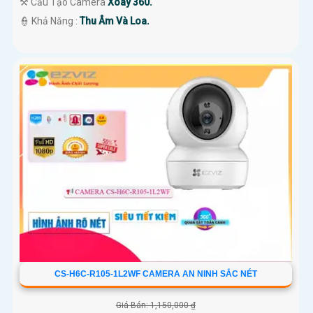
⚒ Cấu Tạo Camera
Xoay 360.
️👮 Khả Năng :
Thu Âm Và Loa.
CS-H6C-R105-1L2WF CAMERA AN NINH SẮC NÉT
Giá Bán: 1,150,000 ₫