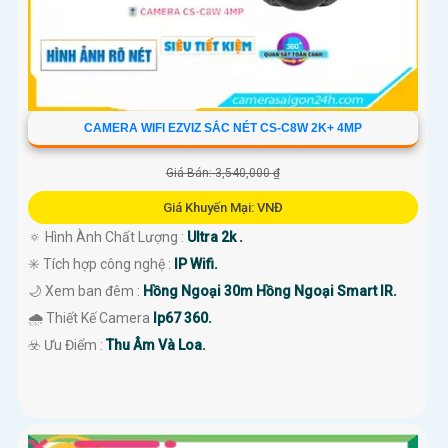
CAMERA WIFI EZVIZ SẮC NÉT CS-C8W 2K+ 4MP
Giá Bán: 3,540,000 ₫
Giá Khuyến Mại: VNĐ
🔅 Hình Ành Chất Lượng :
Ultra 2k .
✳️ Tích hợp công nghệ :
IP Wifi.
🌙 Xem ban đêm :
Hồng Ngoại 30m Hồng Ngoại Smart IR.
🌧️ Thiết Kế Camera
Ip67 360.
️☣️ Ưu Điểm :
Thu Âm Và Loa.