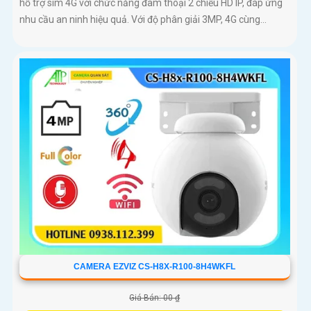
hỗ trợ sim 4G với chức năng đàm thoại 2 chiều HD IP, đáp ứng
nhu cầu an ninh hiệu quả. Với độ phân giải 3MP, 4G cùng...
CAMERA EZVIZ CS-H8X-R100-8H4WKFL
Giá Bán: 00 ₫