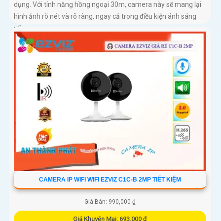
dụng. Với tính năng hồng ngoại 30m, camera này sẽ mang lại
hình ảnh rõ nét và rõ ràng, ngay cả trong điều kiện ánh sáng
yếu
CAMERA IP WIFI WIFI EZVIZ C1C-B 2MP TIẾT KIỆM
Giá Bán: 990,000 ₫
Giá Khuyến Mại: 693,000 ₫