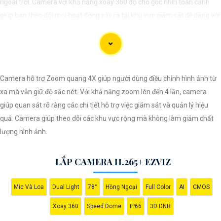
ngoài trời. Camera với khả năng xoay 360 độ cho góc nhìn toàn cảnh
giúp bạn theo dõi mọi hoạt động xảy ra tại khu vực giám sát dễ dàng với
các chi tiết trong khung hình sẽ được thể hiện rõ ràng.
Camera được thiết kế chắc chắn, chống nước và chống bụi giúp camera
hoạt động ổn định trong mọi điều kiện thời tiết. ️Với camera wifi 360
Camera hỗ trợ Zoom quang 4X giúp người dùng điều chỉnh hình ảnh từ
ngoài trời, bạn có thể yên tâm mà không cần lo lắng về việc bị xâm nhập
xa mà vẫn giữ độ sắc nét. Với khả năng zoom lên đến 4 lần, camera
hoặc mất trội tài sản.
giúp quan sát rõ ràng các chi tiết hỗ trợ việc giám sát và quản lý hiệu
quả. Camera giúp theo dõi các khu vực rộng mà không làm giảm chất
lượng hình ảnh.
LẮP CAMERA H.265+ EZVIZ
Mic Và Loa
Dual Light
78°
Hồng Ngoại
Full Color
AI
CMOS
Xoay 360
Speed Dome
IP66
3D DNR