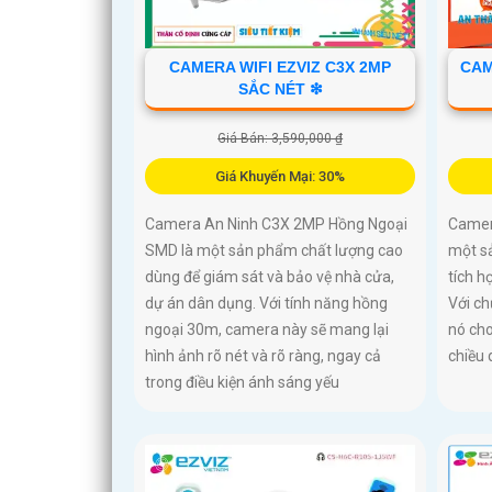
CAMERA WIFI EZVIZ C3X 2MP
CAM
SẮC NÉT ❇
Giá Bán: 3,590,000 ₫
Giá Khuyến Mại: 30%
Camera An Ninh C3X 2MP Hồng Ngoại
Camer
SMD là một sản phẩm chất lượng cao
một s
dùng để giám sát và bảo vệ nhà cửa,
tích h
dự án dân dụng. Với tính năng hồng
Với ch
ngoại 30m, camera này sẽ mang lại
nó cho
hình ảnh rõ nét và rõ ràng, ngay cả
chiều
trong điều kiện ánh sáng yếu