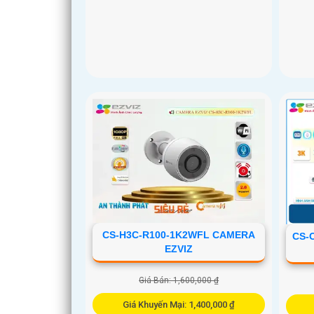
CS-H3C-R100-1K2WFL CAMERA
CS-
EZVIZ
Giá Bán: 1,600,000 ₫
Giá Khuyến Mại: 1,400,000 ₫