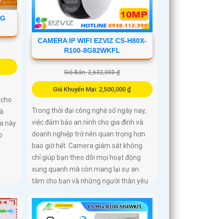
NG
CAMERA IP WIFI EZVIZ CS-H80X-
R100-8G82WKFL
Giá Bán: 2,632,000 ₫
Giá Khuyến Mại: 2,500,000 ₫
 cho
Trong thời đại công nghệ số ngày nay,
và
việc đảm bảo an ninh cho gia đình và
ra này
doanh nghiệp trở nên quan trọng hơn
o
bao giờ hết. Camera giám sát không
chỉ giúp bạn theo dõi mọi hoạt động
xung quanh mà còn mang lại sự an
tâm cho bạn và những người thân yêu