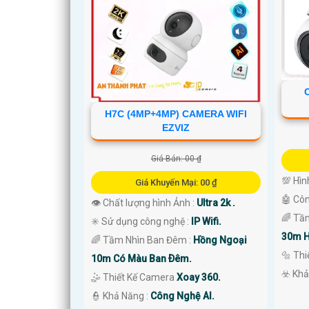
H7C (4MP+4MP) CAMERA WIFI
EZVIZ
Giá Bán: 00 ₫
💯 Hìn
Giá Khuyến Mại: 00 ₫
🤖️ Cô
👁 Chất lượng hình Ảnh :
Ultra 2k .
'
🌈 Tầ
✳️ Sử dụng công nghệ :
IP Wifi.
30m H
🌈 Tầm Nhìn Ban Đêm :
Hồng Ngoại
🔩 Th
10m Có Màu Ban Ðêm.
️☣️ Kh
🤹 Thiết Kế Camera
Xoay 360.
️👮 Khả Năng :
Công Nghệ AI.