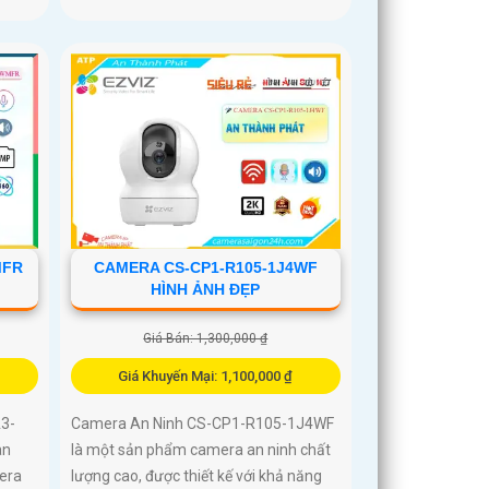
MFR
CAMERA CS-CP1-R105-1J4WF
HÌNH ẢNH ĐẸP
Giá Bán: 1,300,000 ₫
Giá Khuyến Mại: 1,100,000 ₫
3-
Camera An Ninh CS-CP1-R105-1J4WF
an
là một sản phẩm camera an ninh chất
era
lượng cao, được thiết kế với khả năng