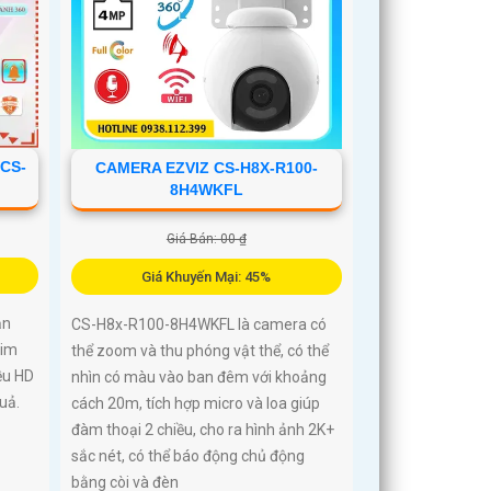
 CS-
CAMERA EZVIZ CS-H8X-R100-
8H4WKFL
Giá Bán: 00 ₫
Giá Khuyến Mại: 45%
ản
CS-H8x-R100-8H4WKFL là camera có
sim
thể zoom và thu phóng vật thể, có thể
ều HD
nhìn có màu vào ban đêm với khoảng
uả.
cách 20m, tích hợp micro và loa giúp
đàm thoại 2 chiều, cho ra hình ảnh 2K+
sắc nét, có thể báo động chủ động
bằng còi và đèn