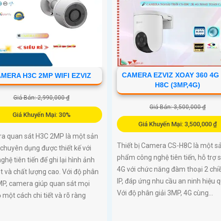
CAMERA EZVIZ XOAY 360 4G
MERA H3C 2MP WIFI EZVIZ
H8C (3MP,4G)
Giá Bán: 2,990,000 ₫
Giá Bán: 3,500,000 ₫
Giá Khuyến Mại: 30%
Giá Khuyến Mại: 3,500,000 ₫
a quan sát H3C 2MP là một sản
Thiết bị Camera CS-H8C là một s
chuyên dụng được thiết kế với
phẩm công nghệ tiên tiến, hỗ trợ 
ghệ tiên tiến để ghi lại hình ảnh
4G với chức năng đàm thoại 2 chi
t và chất lượng cao. Với độ phân
IP, đáp ứng nhu cầu an ninh hiệu q
MP, camera giúp quan sát mọi
Với độ phân giải 3MP, 4G cùng...
 một cách chi tiết và rõ ràng