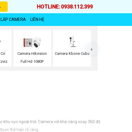
HOTLINE: 0938.112.399
 LẮP CAMERA
LIÊN HỆ
Camera Kbone Cube
 Có
Camera Hikvision
zviz
Full Hd 1080P
ác khu vực ngoài trời. Camera với khả năng xoay 360 độ
được thể hiện rõ ràng.