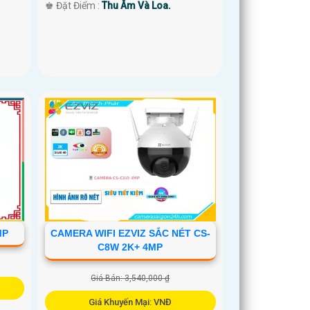
️♚ Đặt Điểm :
Thu Âm Và Loa.
MP
CAMERA WIFI EZVIZ SẮC NÉT CS-
C8W 2K+ 4MP
Giá Bán: 3,540,000 ₫
Giá Khuyến Mại: VNĐ