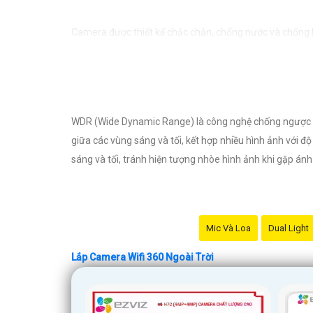
Camera được thiết kế chắc chắn, chống nước và chống bụ
cần lo lắng về việc bị xâm nhập hoặc mất trội tài sản.
WDR (Wide Dynamic Range) là công nghệ chống ngược sán
giữa các vùng sáng và tối, kết hợp nhiều hình ảnh với độ
sáng và tối, tránh hiện tượng nhòe hình ảnh khi gặp án
Mic Và Loa
Dual Light
Lắp Camera Wifi 360 Ngoài Trời