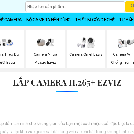
HỆ CAMERA
BỘ CAMERA NÊN DÙNG
THIẾT BỊ CÔNG NGHỆ
TƯ VẤN
ra Theo Dỏi
Camera Nhựa
Camera Onvif Ezviz
Camera Wifi
ười Ezviz
Plastic Ezviz
Chống Trộm E
LẮP CAMERA H.265+ EZVIZ
iúp đảm an ninh cho không gian của bạn một cách hiệu quả, đặc biệt là c
xảy ra tại khu vực giám sát dễ dàng với các chi tiết trong khung hình sẽ 