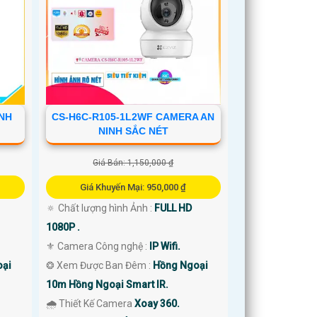
INH
CS-H6C-R105-1L2WF CAMERA AN
NINH SẮC NÉT
Giá Bán: 1,150,000 ₫
Giá Khuyến Mại: 950,000 ₫
🔅 Chất lượng hình Ảnh :
FULL HD
1080P .
⚜️ Camera Công nghệ :
IP Wifi.
oại
❂ Xem Được Ban Đêm :
Hồng Ngoại
10m Hồng Ngoại Smart IR.
🌧️ Thiết Kế Camera
Xoay 360.