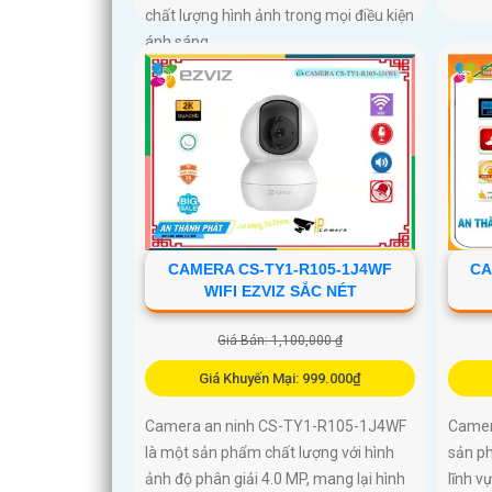
chất lượng hình ảnh trong mọi điều kiện
ánh sáng
CAMERA CS-TY1-R105-1J4WF
CA
WIFI EZVIZ SẮC NÉT
Giá Bán: 1,100,000 ₫
Giá Khuyến Mại: 999.000₫
Camera an ninh CS-TY1-R105-1J4WF
Camer
là một sản phẩm chất lượng với hình
sản ph
ảnh độ phân giải 4.0 MP, mang lại hình
lĩnh v