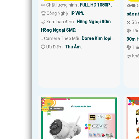
👀 Chất lượng hình :
FULL HD 1080P .
👁️‍🗨
🏆 Công Nghệ :
IP Wifi.
sắc né
🌙 Xem ban đêm :
Hồng Ngoại 30m
⚒ Sử 
Hồng Ngoại SMD.
🔴 Tầ
↕️ Camera Theo Mẫu
Dome Kim loại.
30m H
️💮 Ưu Điểm :
Thu Âm.
🐉️ Th
️ლ Kh