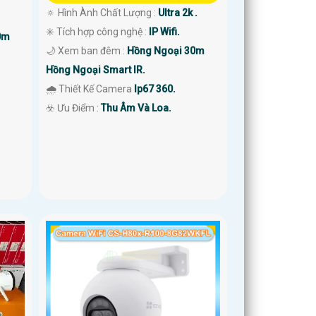
🔅 Hình Ành Chất Lượng :
Ultra 2k .
✳️ Tích hợp công nghệ :
IP Wifi.
0m
🌙 Xem ban đêm :
Hồng Ngoại 30m
Hồng Ngoại Smart IR.
🌧️ Thiết Kế Camera
Ip67 360.
️☣️ Ưu Điểm :
Thu Âm Và Loa.