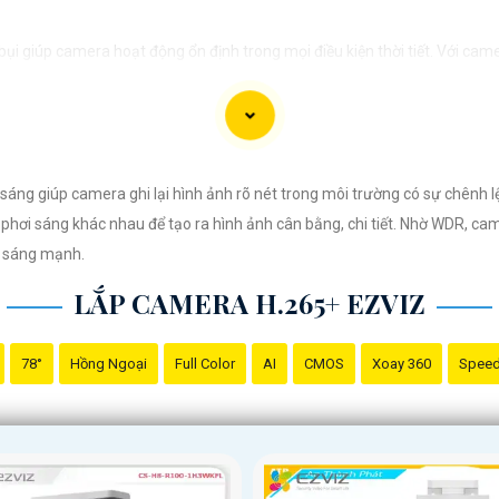
i giúp camera hoạt động ổn định trong mọi điều kiện thời tiết. ️Với cam
g giúp camera ghi lại hình ảnh rõ nét trong môi trường có sự chênh l
 phơi sáng khác nhau để tạo ra hình ảnh cân bằng, chi tiết. Nhờ WDR, came
h sáng mạnh.
LẮP CAMERA H.265+ EZVIZ
78°
Hồng Ngoại
Full Color
AI
CMOS
Xoay 360
Spee