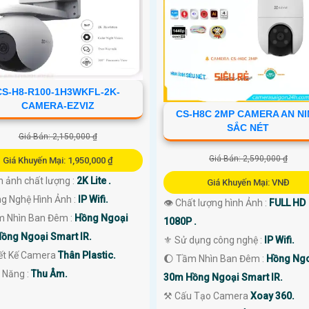
CS-H8-R100-1H3WKFL-2K-
CAMERA-EZVIZ
CS-H8C 2MP CAMERA AN N
SẮC NÉT
Giá Bán: 2,150,000 ₫
Giá Bán: 2,590,000 ₫
Giá Khuyến Mại: 1,950,000 ₫
h ảnh chất lượng :
2K Lite .
Giá Khuyến Mại: VNĐ
ng Nghệ Hình Ảnh :
IP Wifi.
👁 Chất lượng hình Ảnh :
FULL HD
m Nhìn Ban Đêm :
Hồng Ngoại
1080P .
ồng Ngoại Smart IR.
⚜️ Sử dụng công nghệ :
IP Wifi.
iết Kế Camera
Thân Plastic.
🌔 Tầm Nhìn Ban Đêm :
Hồng Ng
ả Năng :
Thu Âm.
30m Hồng Ngoại Smart IR.
⚒ Cấu Tạo Camera
Xoay 360.