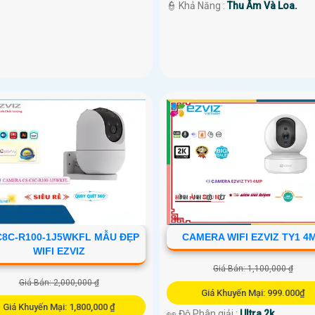
️👮 Khả Năng :
Thu Âm Và Loa.
C8C-R100-1J5WKFL MẪU ĐẸP
CAMERA WIFI EZVIZ TY1 4
WIFI EZVIZ
Giá Bán: 1,100,000 ₫
Giá Bán: 2,000,000 ₫
Giá Khuyến Mại: 999.000₫
Giá Khuyến Mại: 1,800,000 ₫
👀 Độ Phân giải :
Ultra 2k .