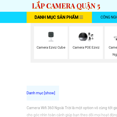
LẮP CAMERA QUẬN 5
DANH MỤC SẢN PHẨM
CÔNG NG
Camera Ezviz Cube
Camera POE Ezviz
Came
Ng
Camera Wifi 360 Ngoài Trời là một option vô cùng tốt g
cho góc nhìn toàn cảnh giúp bạn theo dõi mọi hoạt động 