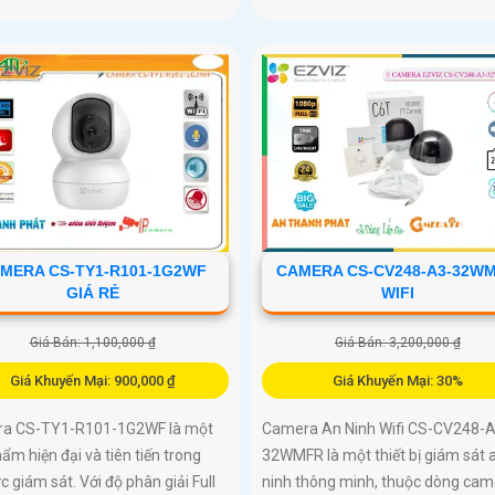
MERA CS-TY1-R101-1G2WF
CAMERA CS-CV248-A3-32W
GIÁ RẺ
WIFI
Giá Bán: 1,100,000 ₫
Giá Bán: 3,200,000 ₫
Giá Khuyến Mại: 900,000 ₫
Giá Khuyến Mại: 30%
a CS-TY1-R101-1G2WF là một
Camera An Ninh Wifi CS-CV248-A
ẩm hiện đại và tiên tiến trong
32WMFR là một thiết bị giám sát 
ực giám sát. Với độ phân giải Full
ninh thông minh, thuộc dòng cam