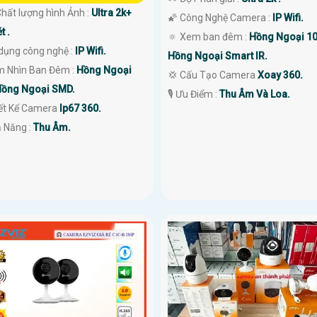
 Chất lượng hình Ảnh :
Ultra 2k+
🌠 Công Nghệ Camera :
IP Wifi.
t .
🔅 Xem ban đêm :
Hồng Ngoại 1
dụng công nghệ :
IP Wifi.
Hồng Ngoại Smart IR.
m Nhìn Ban Đêm :
Hồng Ngoại
💢 Cấu Tạo Camera
Xoay 360.
ồng Ngoại SMD.
️🎙 Ưu Điểm :
Thu Âm Và Loa.
iết Kế Camera
Ip67 360.
ả Năng :
Thu Âm.