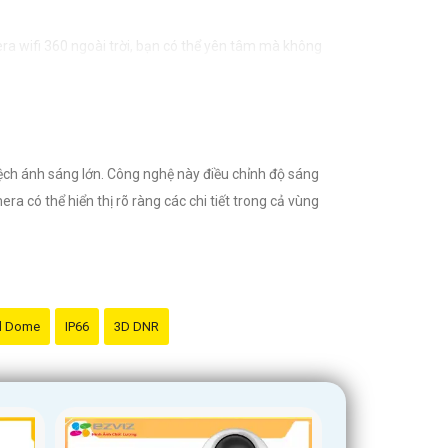
era wifi 360 ngoài trời, bạn có thể yên tâm mà không
ệch ánh sáng lớn. Công nghệ này điều chỉnh độ sáng
ra có thể hiển thị rõ ràng các chi tiết trong cả vùng
d Dome
IP66
3D DNR