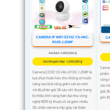
CAMERA IP WIFI EZVIZ CS-H6C-
CA
R105-1J5WF
Giá Bán: 1,800,000 ₫
Giá Khuyến Mại: 1,300,000 ₫
Camer
Camera EZVIZ CS-H6c-R105-1J5WF là
phẩm 
lựa chọn hoàn hảo cho những ai muốn
công n
nâng cao khả năng giám sát an ninh
sắc né
với độ phân giải 3K sắc nét. Được trang
giải 2
bị nhiều tính năng hiện đại như công
góc độ
nghệ WDR kỹ thuật số và giảm nhiễu
3D, chiếc camera này giúp cải thiện