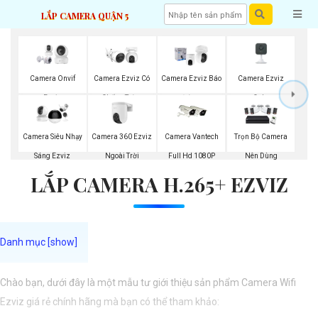
LẮP CAMERA QUẬN 5
Camera Ezviz
Camera Onvif
Camera Ezviz Có
Camera Ezviz Báo
Cube
Ezviz
Chống Trộm
Động
Camera 360 Ezviz
Camera Siêu Nhạy
Camera Vantech
Trọn Bộ Camera
Ngoài Trời
Sáng Ezviz
Full Hd 1080P
Nên Dùng
LẮP CAMERA H.265+ EZVIZ
Chào bạn, dưới đây là một mẫu tư giới thiệu sản phẩm Camera Wifi
Ezviz giá rẻ chính hãng mà bạn có thể tham khảo: