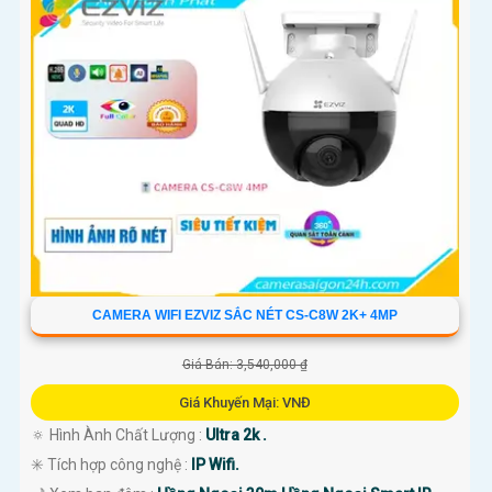
CAMERA WIFI EZVIZ SẮC NÉT CS-C8W 2K+ 4MP
Giá Bán: 3,540,000 ₫
Giá Khuyến Mại: VNĐ
🔅 Hình Ành Chất Lượng :
Ultra 2k .
✳️ Tích hợp công nghệ :
IP Wifi.