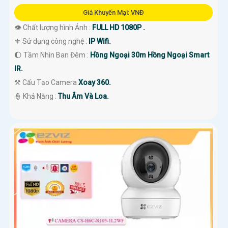
Giá Khuyến Mại: VNĐ
👁 Chất lượng hình Ảnh :
FULL HD 1080P .
⚜️ Sử dụng công nghệ :
IP Wifi.
🌔 Tầm Nhìn Ban Đêm :
Hồng Ngoại 30m Hồng Ngoại Smart
IR.
⚒ Cấu Tạo Camera
Xoay 360.
️👮 Khả Năng :
Thu Âm Và Loa.