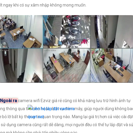
ết ngay khi có sự xâm nhập không mong muốn.
Ngoài ra
camera wifi Ezviz giá rẻ cũng có khả năng lưu trữ hình ảnh tự
ng thông qua thẻ nhớ hoặc dịch vụ đám mây, giúp người dùng không ba
ờ bỏ lỡ bất kỳ thông tin quan trọng nào. Mang lại giá trị hơn cả việc cài đặ
 sử dụng camera cũng rất dễ dàng, mọi người đều có thể tự lắp đặt và s
ng mà không cần phải tốn nhiều công sức.