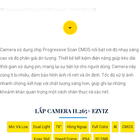
📷 Camera WiFi Ezviz C3W | Giá rẻ - Chính hãng 📷
🔹 Thiết kế hiện đại, chống nước IP66 giúp sử dụng ở mọi điều kiện thời
tiết.🔹 Độ phân giải Full HD 1080p, hình ảnh sắc nét, chất lượng cao.🔹
Kết nối không dây qua WiFi, dễ dàng cài đặt và sử dụng.🔹 Hỗ trợ thẻ nhớ
lên đến 256GB, ghi lại và lưu trữ thông tin dễ dàng.🔹 Tính năng cảnh
Camera sử dụng chip Progressive Scan CMOS nổi bật với độ nhạy sáng
báo chuyển động thông minh, giữ an ninh tốt hơn cho ngôi nhà của bạn.
cao và độ phân giải ấn tượng. Thiết kế tiết kiệm điện năng giúp kéo dài
thời gian sử dụng pin, mang lại sự tiện lợi cho người dùng. Camera này
cũng ít bị nhiễu, đảm bảo hình ảnh rõ nét và ổn định. Tốc độ xử lý ảnh
Hy vọng mẫu tư giới thiệu trên sẽ giúp bạn trong việc quảng bá sản
nhanh chóng, kết hợp với chất lượng sáng hơn, giúp ghi lại những
phẩm Camera Wifi Ezviz. Nếu có bất kỳ ý kiến hoặc cần sự chỉnh sửa
khoảnh khắc quan trọng một cách chân thực và sắc nét.
nào, bạn đừng ngần ngại để lại lời nhắn. Chúc bạn thành công!
LẮP CAMERA H.265+ EZVIZ
Mic Và Loa
Dual Light
78°
Hồng Ngoại
Full Color
AI
CMOS
Xoay 360
Speed Dome
IP66
3D DNR