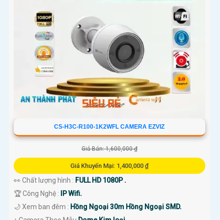
CS-H3C-R100-1K2WFL CAMERA EZVIZ
Giá Bán: 1,600,000 ₫
Giá Khuyến Mại: 1,400,000 ₫
👀 Chất lượng hình :
FULL HD 1080P .
🏆 Công Nghệ :
IP Wifi.
🌙 Xem ban đêm :
Hồng Ngoại 30m Hồng Ngoại SMD.