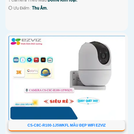
↕️ Camera Theo Mẫu
Dome Kim loại.
️💮 Ưu Điểm :
Thu Âm.
CS-C8C-R100-1J5WKFL MẪU ĐẸP WIFI EZVIZ