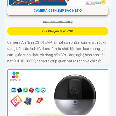
CAMERA C3TN 2MP SẮC NÉT ❂
Giá Bán: 2,095,000 ₫
Giá Khuyến Mại: VNĐ
Camera An Ninh C3TN 2MP là một sản phẩm camera thiết kế
dạng bán cầu tinh tế, được làm từ chất liệu kim loại, mang lại
cảm giác chắc chắn và đẳng cấp. Với công nghệ hình ảnh sắc
nét Full HD 1080P, camera giúp quan sát rõ ràng và chi tiết