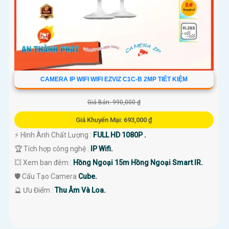
CAMERA IP WIFI WIFI EZVIZ C1C-B 2MP TIẾT KIỆM
Giá Bán: 990,000 ₫
Giá Khuyến Mại: 693,000 ₫
️⚡ Hình Ành Chất Lượng :
FULL HD 1080P .
🏆 Tích hợp công nghệ :
IP Wifi.
💥 Xem ban đêm :
Hồng Ngoại 15m Hồng Ngoại Smart IR.
🛡 Cấu Tạo Camera
Cube.
️🔮 Ưu Điểm :
Thu Âm Và Loa.