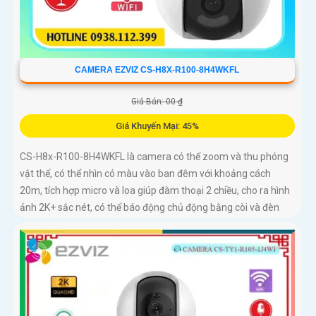
CAMERA EZVIZ CS-H8X-R100-8H4WKFL
Giá Bán: 00 ₫
Giá Khuyến Mại: 45%
CS-H8x-R100-8H4WKFL là camera có thể zoom và thu phóng
vật thể, có thể nhìn có màu vào ban đêm với khoảng cách
20m, tích hợp micro và loa giúp đàm thoại 2 chiều, cho ra hình
ảnh 2K+ sắc nét, có thể báo động chủ động bằng còi và đèn