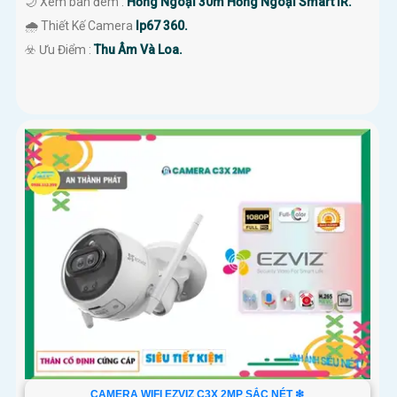
🌙 Xem ban đêm :
Hồng Ngoại 30m Hồng Ngoại Smart IR.
🌧️ Thiết Kế Camera
Ip67 360.
️☣️ Ưu Điểm :
Thu Âm Và Loa.
CAMERA WIFI EZVIZ C3X 2MP SẮC NÉT ❇