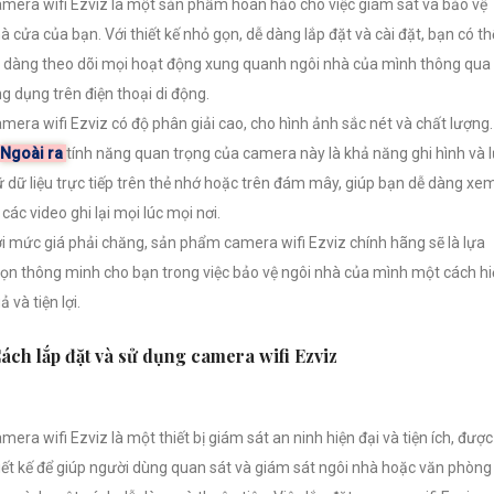
mera wifi Ezviz là một sản phẩm hoàn hảo cho việc giám sát và bảo vệ
à cửa của bạn. Với thiết kế nhỏ gọn, dễ dàng lắp đặt và cài đặt, bạn có th
 dàng theo dõi mọi hoạt động xung quanh ngôi nhà của mình thông qua
g dụng trên điện thoại di động.
mera wifi Ezviz có độ phân giải cao, cho hình ảnh sắc nét và chất lượng.
Ngoài ra
tính năng quan trọng của camera này là khả năng ghi hình và 
ữ dữ liệu trực tiếp trên thẻ nhớ hoặc trên đám mây, giúp bạn dễ dàng xe
i các video ghi lại mọi lúc mọi nơi.
i mức giá phải chăng, sản phẩm camera wifi Ezviz chính hãng sẽ là lựa
ọn thông minh cho bạn trong việc bảo vệ ngôi nhà của mình một cách hi
ả và tiện lợi.
ách lắp đặt và sử dụng camera wifi Ezviz
mera wifi Ezviz là một thiết bị giám sát an ninh hiện đại và tiện ích, được
iết kế để giúp người dùng quan sát và giám sát ngôi nhà hoặc văn phòng