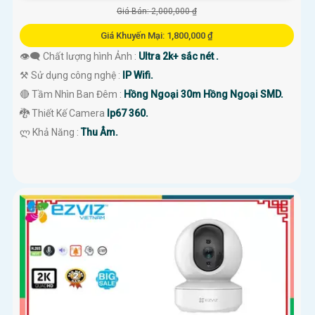
Giá Bán: 2,000,000 ₫
Giá Khuyến Mại: 1,800,000 ₫
👁️‍🗨 Chất lượng hình Ảnh :
Ultra 2k+ sắc nét .
⚒ Sử dụng công nghệ :
IP Wifi.
🔴 Tầm Nhìn Ban Đêm :
Hồng Ngoại 30m Hồng Ngoại SMD.
🐉️ Thiết Kế Camera
Ip67 360.
️ლ Khả Năng :
Thu Âm.