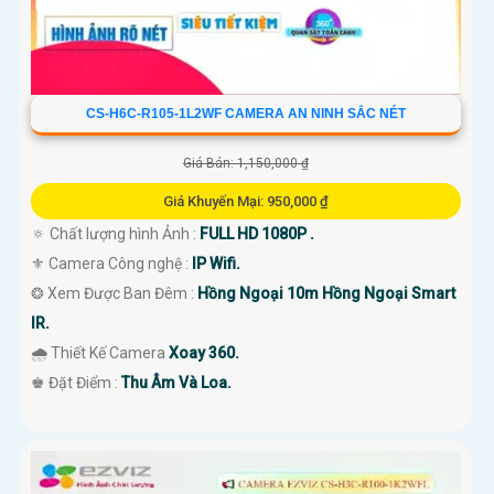
CS-H6C-R105-1L2WF CAMERA AN NINH SẮC NÉT
Giá Bán: 1,150,000 ₫
Giá Khuyến Mại: 950,000 ₫
🔅 Chất lượng hình Ảnh :
FULL HD 1080P .
⚜️ Camera Công nghệ :
IP Wifi.
❂ Xem Được Ban Đêm :
Hồng Ngoại 10m Hồng Ngoại Smart
IR.
🌧️ Thiết Kế Camera
Xoay 360.
️♚ Đặt Điểm :
Thu Âm Và Loa.