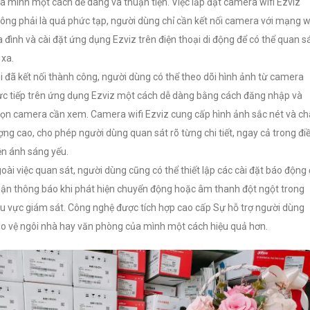
a mình một cách dễ dàng và thuận tiện. Việc lắp đặt camera wifi Ezviz
ông phải là quá phức tạp, người dùng chỉ cần kết nối camera với mạng wi
a đình và cài đặt ứng dụng Ezviz trên điện thoại di động để có thể quan s
 xa.
i đã kết nối thành công, người dùng có thể theo dõi hình ảnh từ camera
ực tiếp trên ứng dụng Ezviz một cách dễ dàng bằng cách đăng nhập và
ọn camera cần xem. Camera wifi Ezviz cung cấp hình ảnh sắc nét và ch
ợng cao, cho phép người dùng quan sát rõ từng chi tiết, ngay cả trong đi
ện ánh sáng yếu.
oài việc quan sát, người dùng cũng có thể thiết lập các cài đặt báo động
ận thông báo khi phát hiện chuyển động hoặc âm thanh đột ngột trong
u vực giám sát. Công nghệ được tích hợp cao cấp Sự hỗ trợ người dùng
o vệ ngôi nhà hay văn phòng của mình một cách hiệu quả hơn.