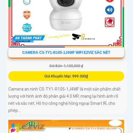
CAMERA CS-TY1-R105-1J4WF WIFI EZVIZ SẮC NÉT
Giá Bán: 1,100,000 ₫
Giá Khuyến Mại: 999.000₫
Camera an ninh CS-TY1-R105-1J4WF là một sản phẩm chất
lượng với hình ảnh độ phân giải 4.0 MP, mang lại hình ảnh rõ
nét và sắc nét. Hỗ trợ công nghệ hồng ngoại Smart IR, cho
phép...