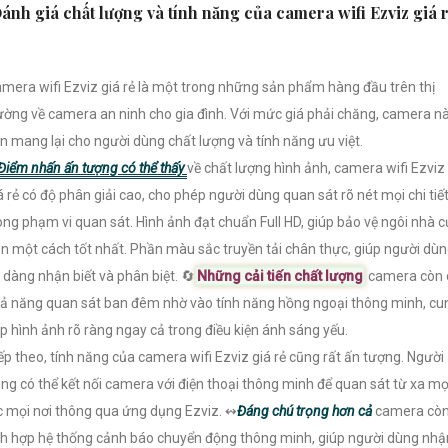
ánh giá chất lượng và tính năng của camera wifi Ezviz giá 
mera wifi Ezviz giá rẻ là một trong những sản phẩm hàng đầu trên thị
ường về camera an ninh cho gia đình. Với mức giá phải chăng, camera n
n mang lại cho người dùng chất lượng và tính năng ưu việt.
Điểm nhấn ấn tượng có thể thấy
về chất lượng hình ảnh, camera wifi Ezviz
á rẻ có độ phân giải cao, cho phép người dùng quan sát rõ nét mọi chi tiế
ong phạm vi quan sát. Hình ảnh đạt chuẩn Full HD, giúp bảo vệ ngôi nhà 
n một cách tốt nhất. Phần màu sắc truyền tải chân thực, giúp người dù
 dàng nhận biết và phân biệt. 🔄
Những cải tiến chất lượng
camera còn 
ả năng quan sát ban đêm nhờ vào tính năng hồng ngoại thông minh, cu
p hình ảnh rõ ràng ngay cả trong điều kiện ánh sáng yếu.
ếp theo, tính năng của camera wifi Ezviz giá rẻ cũng rất ấn tượng. Người
ng có thể kết nối camera với điện thoại thông minh để quan sát từ xa mọ
c mọi nơi thông qua ứng dụng Ezviz. ↭
Đáng chú trọng hơn cả
camera cò
ch hợp hệ thống cảnh báo chuyển động thông minh, giúp người dùng nhậ