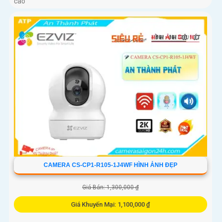
cao
CAMERA CS-CP1-R105-1J4WF HÌNH ẢNH ĐẸP
Giá Bán: 1,300,000 ₫
Giá Khuyến Mại: 1,100,000 ₫