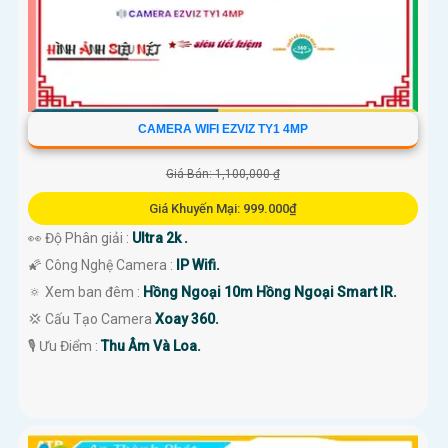
CAMERA WIFI EZVIZ TY1 4MP
Giá Bán: 1,100,000 ₫
Giá Khuyến Mại: 999.000₫
👀 Độ Phân giải :
Ultra 2k .
🌠 Công Nghệ Camera :
IP Wifi.
🔅 Xem ban đêm :
Hồng Ngoại 10m Hồng Ngoại Smart IR.
💢 Cấu Tạo Camera
Xoay 360.
️🎙 Ưu Điểm :
Thu Âm Và Loa.