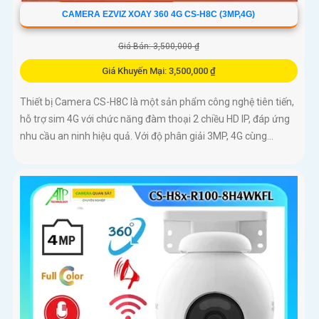
CAMERA EZVIZ XOAY 360 4G CS-H8C (3MP,4G)
Giá Bán: 3,500,000 ₫
Giá Khuyến Mại: 3,500,000 ₫
Thiết bị Camera CS-H8C là một sản phẩm công nghệ tiên tiến,
hỗ trợ sim 4G với chức năng đàm thoại 2 chiều HD IP, đáp ứng
nhu cầu an ninh hiệu quả. Với độ phân giải 3MP, 4G cùng...