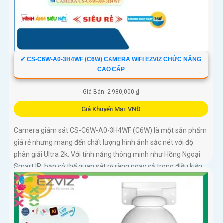
✔ CS-C6W-A0-3H4WF (C6W) CAMERA WIFI EZVIZ CHỨC NĂNG
CAO CẤP
Giá Bán: 2,980,000 ₫
Giá Khuyến Mại: VNĐ
Camera giám sát CS-C6W-A0-3H4WF (C6W) là một sản phẩm
giá rẻ nhưng mang đến chất lượng hình ảnh sắc nét với độ
phân giải Ultra 2k. Với tính năng thông minh như Hồng Ngoại
Smart IR, bạn có thể quan sát rõ ràng ngay cả trong điều kiện
ánh sáng yếu