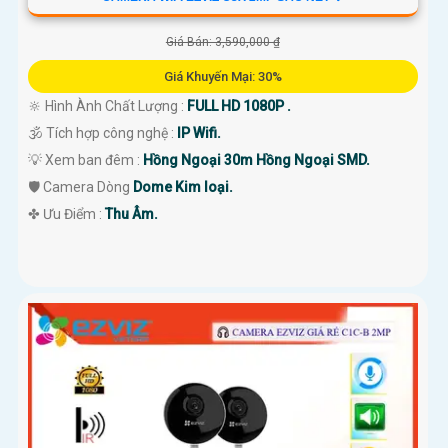
Giá Bán: 3,590,000 ₫
Giá Khuyến Mại: 30%
🔆 Hình Ành Chất Lượng :
FULL HD 1080P .
🕉️ Tích hợp công nghệ :
IP Wifi.
💡 Xem ban đêm :
Hồng Ngoại 30m Hồng Ngoại SMD.
🛡 Camera Dòng
Dome Kim loại.
️✤ Ưu Điểm :
Thu Âm.