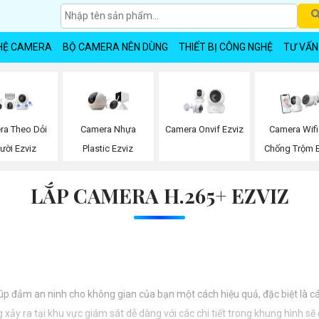
HỆ CAMERA
BỘ CAMERA NÊN DÙNG
THIẾT BỊ CÔNG NGHỆ
TƯ VẤN
ra Theo Dỏi
Camera Nhựa
Camera Onvif Ezviz
Camera Wifi
ười Ezviz
Plastic Ezviz
Chống Trộm E
LẮP CAMERA H.265+ EZVIZ
iúp đảm an ninh cho không gian của bạn một cách hiệu quả, đặc biệt là c
xảy ra tại khu vực giám sát dễ dàng với các chi tiết trong khung hình sẽ 