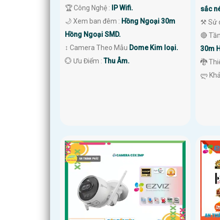
🏆 Công Nghệ :
IP Wifi.
sắc né
🌙 Xem ban đêm :
Hồng Ngoại 30m
⚒ Sử 
Hồng Ngoại SMD.
🔴 Tầ
↕️ Camera Theo Mẫu
Dome Kim loại.
30m H
️💮 Ưu Điểm :
Thu Âm.
🐉️ Th
️ლ Kh