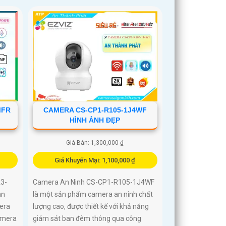
MFR
CAMERA CS-CP1-R105-1J4WF
HÌNH ẢNH ĐẸP
Giá Bán: 1,300,000 ₫
Giá Khuyến Mại: 1,100,000 ₫
3-
Camera An Ninh CS-CP1-R105-1J4WF
an
là một sản phẩm camera an ninh chất
era
lượng cao, được thiết kế với khả năng
amera
giám sát ban đêm thông qua công