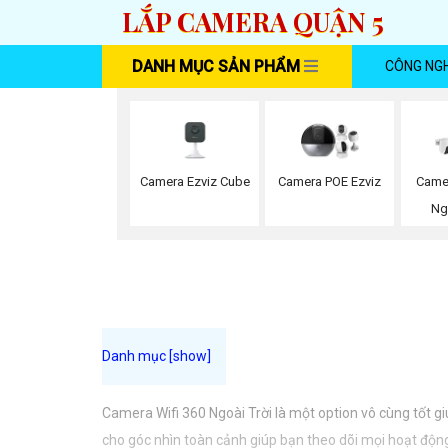
LẮP CAMERA QUẬN 5
DANH MỤC SẢN PHẨM
CÔNG NG
Camera Ezviz Cube
Camera POE Ezviz
Came
Ng
Camera Wifi 360 Ngoài Trời là một option vô cùng tốt g
cho góc nhìn toàn cảnh giúp bạn theo dõi mọi hoạt động 