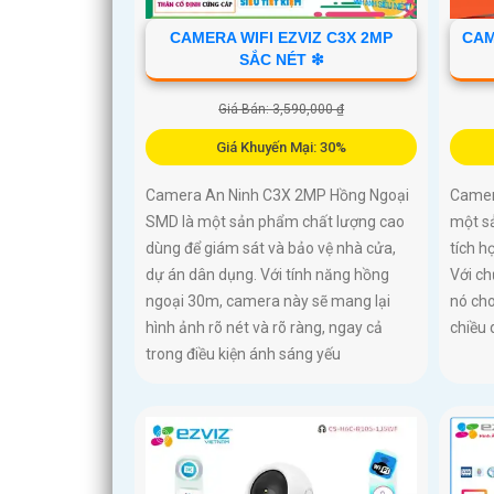
CAMERA WIFI EZVIZ C3X 2MP
CAM
SẮC NÉT ❇
Giá Bán: 3,590,000 ₫
Giá Khuyến Mại: 30%
Camera An Ninh C3X 2MP Hồng Ngoại
Camer
SMD là một sản phẩm chất lượng cao
một s
dùng để giám sát và bảo vệ nhà cửa,
tích h
dự án dân dụng. Với tính năng hồng
Với ch
ngoại 30m, camera này sẽ mang lại
nó cho
hình ảnh rõ nét và rõ ràng, ngay cả
chiều
trong điều kiện ánh sáng yếu