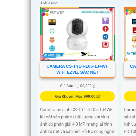
ánh sáng
CAMERA CS-TY1-R105-1J4WF
CA
WIFI EZVIZ SẮC NÉT
Giá Bán: 1,100,000 ₫
Giá Khuyến Mại: 999.000₫
Camera an ninh CS-TY1-R105-1J4WF
Camer
là một sản phẩm chất lượng với hình
sản ph
ảnh độ phân giải 4.0 MP, mang lại hình
lĩnh v
ảnh rõ nét và sắc nét. Hỗ trợ công nghệ
HD 10