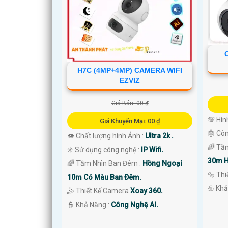
H7C (4MP+4MP) CAMERA WIFI
EZVIZ
Giá Bán: 00 ₫
💯 Hìn
Giá Khuyến Mại: 00 ₫
🤖️ Cô
👁 Chất lượng hình Ảnh :
Ultra 2k .
🌈 Tầ
✳️ Sử dụng công nghệ :
IP Wifi.
'
30m H
🌈 Tầm Nhìn Ban Đêm :
Hồng Ngoại
🔩 Th
10m Có Màu Ban Ðêm.
️☣️ Kh
🤹 Thiết Kế Camera
Xoay 360.
️👮 Khả Năng :
Công Nghệ AI.