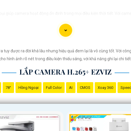
i giúp camera hoạt động ổn định trong mọi điều kiện thời tiết. ️Với cam
tuy được ra đời khá lâu nhưng hiệu quả đem lại là vô cùng tốt. Với côn
o hình ảnh rõ nét trong điều kiện thiếu sáng, với khả năng ghi lại chi ti
LẮP CAMERA H.265+ EZVIZ
78°
Hồng Ngoại
Full Color
AI
CMOS
Xoay 360
Spee