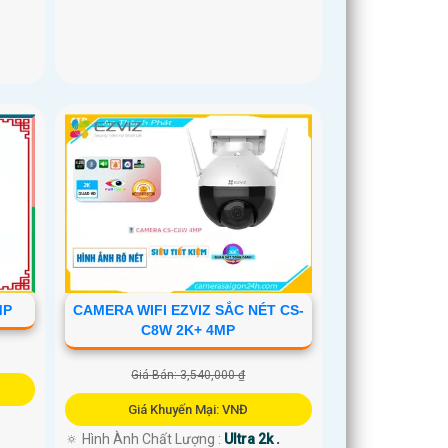
MP
CAMERA WIFI EZVIZ SẮC NÉT CS-
C8W 2K+ 4MP
Giá Bán: 3,540,000 ₫
Giá Khuyến Mại: VNĐ
🔅 Hình Ành Chất Lượng :
Ultra 2k .