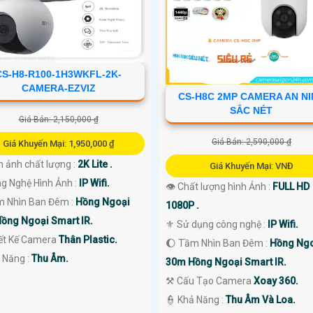
CS-H8-R100-1H3WKFL-2K-
CAMERA-EZVIZ
CS-H8C 2MP CAMERA AN N
SẮC NÉT
Giá Bán: 2,150,000 ₫
Giá Bán: 2,590,000 ₫
Giá Khuyến Mại: 1,950,000 ₫
h ảnh chất lượng :
2K Lite .
Giá Khuyến Mại: VNĐ
ng Nghệ Hình Ảnh :
IP Wifi.
👁 Chất lượng hình Ảnh :
FULL HD
m Nhìn Ban Đêm :
Hồng Ngoại
1080P .
ồng Ngoại Smart IR.
⚜️ Sử dụng công nghệ :
IP Wifi.
iết Kế Camera
Thân Plastic.
🌔 Tầm Nhìn Ban Đêm :
Hồng Ng
ả Năng :
Thu Âm.
30m Hồng Ngoại Smart IR.
⚒ Cấu Tạo Camera
Xoay 360.
️👮 Khả Năng :
Thu Âm Và Loa.