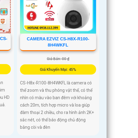
 CS-
CAMERA EZVIZ CS-H8X-R100-
8H4WKFL
Giá Bán: 00 ₫
Giá Khuyến Mại: 45%
ản
CS-H8x-R100-8H4WKFL là camera có
sim
thể zoom và thu phóng vật thể, có thể
ều HD
nhìn có màu vào ban đêm với khoảng
uả.
cách 20m, tích hợp micro và loa giúp
đàm thoại 2 chiều, cho ra hình ảnh 2K+
sắc nét, có thể báo động chủ động
bằng còi và đèn