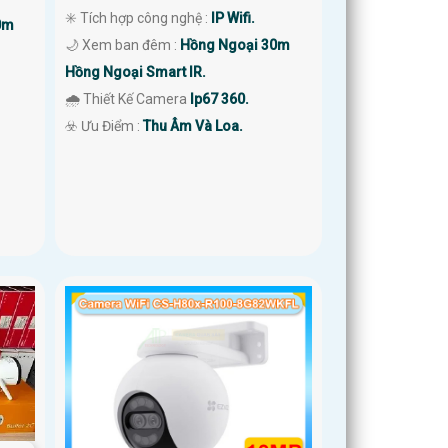
✳️ Tích hợp công nghệ :
IP Wifi.
0m
🌙 Xem ban đêm :
Hồng Ngoại 30m
Hồng Ngoại Smart IR.
🌧️ Thiết Kế Camera
Ip67 360.
️☣️ Ưu Điểm :
Thu Âm Và Loa.