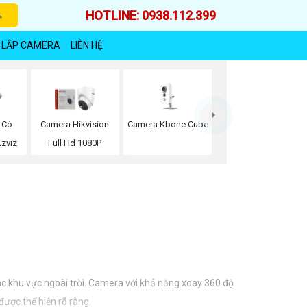
HOTLINE: 0938.112.399
 LẮP CAMERA
LIÊN HỆ
Camera Kbone Cube
 Có
Camera Hikvision
zviz
Full Hd 1080P
ác khu vực ngoài trời. Camera với khả năng xoay 360 độ
được thể hiện rõ ràng.