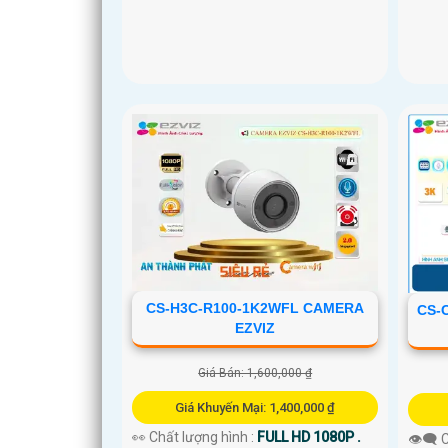
CS-H3C-R100-1K2WFL CAMERA
CS-
EZVIZ
Giá Bán: 1,600,000 ₫
Giá Khuyến Mại: 1,400,000 ₫
👀 Chất lượng hình :
FULL HD 1080P .
👁️‍🗨