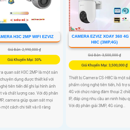
CAMERA EZVIZ XOAY 360 4G
MERA H3C 2MP WIFI EZVIZ
H8C (3MP,4G)
Giá Bán: 2,990,000 ₫
Giá Bán: 3,500,000 ₫
Giá Khuyến Mại: 30%
Giá Khuyến Mại: 3,500,000 ₫
a quan sát H3C 2MP là một sản
Thiết bị Camera CS-H8C là một s
chuyên dụng được thiết kế với
phẩm công nghệ tiên tiến, hỗ trợ 
ghệ tiên tiến để ghi lại hình ảnh
4G với chức năng đàm thoại 2 chi
t và chất lượng cao. Với độ phân
IP, đáp ứng nhu cầu an ninh hiệu q
MP, camera giúp quan sát mọi
Với độ phân giải 3MP, 4G cùng...
 một cách chi tiết và rõ ràng