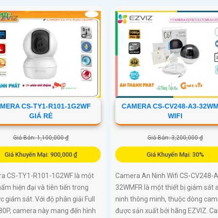
MERA CS-TY1-R101-1G2WF
CAMERA CS-CV248-A3-32W
GIÁ RẺ
WIFI
Giá Bán: 1,100,000 ₫
Giá Bán: 3,200,000 ₫
Giá Khuyến Mại: 900,000 ₫
Giá Khuyến Mại: 30%
a CS-TY1-R101-1G2WF là một
Camera An Ninh Wifi CS-CV248-A
ẩm hiện đại và tiên tiến trong
32WMFR là một thiết bị giám sát 
ực giám sát. Với độ phân giải Full
ninh thông minh, thuộc dòng cam
80P, camera này mang đến hình
được sản xuất bởi hãng EZVIZ. C