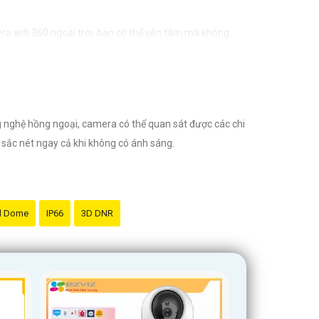
era wifi 360 ngoài trời, bạn có thể yên tâm mà không
g nghệ hồng ngoại, camera có thể quan sát được các chi
ết sắc nét ngay cả khi không có ánh sáng.
d Dome
IP66
3D DNR