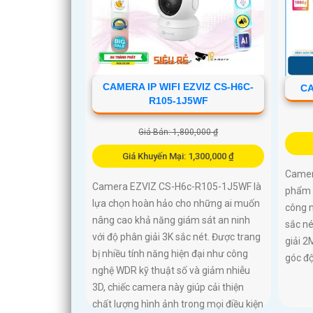
CAMERA IP WIFI EZVIZ CS-H6C-
CA
R105-1J5WF
Giá Bán: 1,800,000 ₫
Giá Khuyến Mại: 1,300,000 ₫
Camer
Camera EZVIZ CS-H6c-R105-1J5WF là
phẩm 
lựa chọn hoàn hảo cho những ai muốn
công n
nâng cao khả năng giám sát an ninh
sắc né
với độ phân giải 3K sắc nét. Được trang
giải 2
bị nhiều tính năng hiện đại như công
góc độ
nghệ WDR kỹ thuật số và giảm nhiễu
3D, chiếc camera này giúp cải thiện
chất lượng hình ảnh trong mọi điều kiện