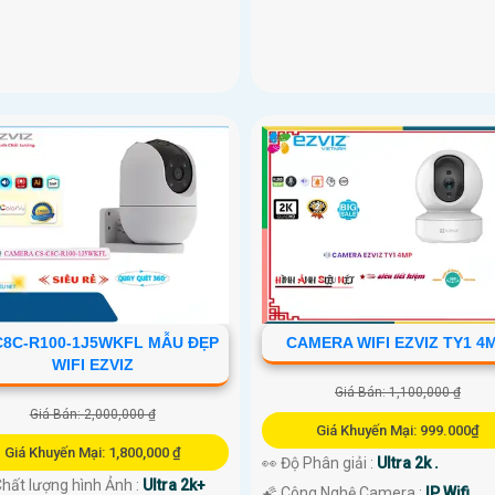
C8C-R100-1J5WKFL MẪU ĐẸP
CAMERA WIFI EZVIZ TY1 4
WIFI EZVIZ
Giá Bán: 1,100,000 ₫
Giá Bán: 2,000,000 ₫
Giá Khuyến Mại: 999.000₫
Giá Khuyến Mại: 1,800,000 ₫
👀 Độ Phân giải :
Ultra 2k .
 Chất lượng hình Ảnh :
Ultra 2k+
🌠 Công Nghệ Camera :
IP Wifi.