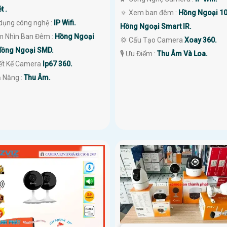
t .
🔅 Xem ban đêm :
Hồng Ngoại 1
dụng công nghệ :
IP Wifi.
Hồng Ngoại Smart IR.
m Nhìn Ban Đêm :
Hồng Ngoại
💢 Cấu Tạo Camera
Xoay 360.
ồng Ngoại SMD.
️🎙 Ưu Điểm :
Thu Âm Và Loa.
iết Kế Camera
Ip67 360.
ả Năng :
Thu Âm.