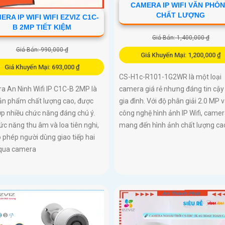
CAMERA IP WIFI VĂN PHÒ
CHẤT LƯỢNG
ERA IP WIFI WIFI EZVIZ C1C-
B 2MP TIẾT KIỆM
Giá Bán: 1,400,000 ₫
Giá Bán: 990,000 ₫
Giá Khuyến Mại: 1,200,000 ₫
Giá Khuyến Mại: 693,000 ₫
CS-H1c-R101-1G2WR là một loại
a An Ninh Wifi IP C1C-B 2MP là
camera giá rẻ nhưng đáng tin cậy
ản phẩm chất lượng cao, được
gia đình. Với độ phân giải 2.0 MP 
ợp nhiều chức năng đáng chú ý.
công nghệ hình ảnh IP Wifi, came
ức năng thu âm và loa tiên nghi,
mang đến hình ảnh chất lượng ca
 phép người dùng giao tiếp hai
 qua camera