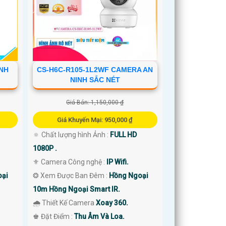
INH
CS-H6C-R105-1L2WF CAMERA AN
NINH SẮC NÉT
Giá Bán: 1,150,000 ₫
Giá Khuyến Mại: 950,000 ₫
🔅 Chất lượng hình Ảnh :
FULL HD
1080P .
⚜️ Camera Công nghệ :
IP Wifi.
oại
❂ Xem Được Ban Đêm :
Hồng Ngoại
10m Hồng Ngoại Smart IR.
🌧️ Thiết Kế Camera
Xoay 360.
️♚ Đặt Điểm :
Thu Âm Và Loa.