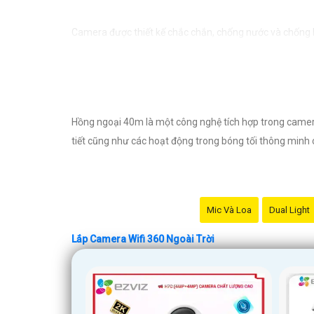
Camera được thiết kế chắc chắn, chống nước và chống bụ
cần lo lắng về việc bị xâm nhập hoặc mất trội tài sản.
Hồng ngoại 40m là một công nghệ tích hợp trong camera 
tiết cũng như các hoạt động trong bóng tối thông minh ch
Mic Và Loa
Dual Light
Lắp Camera Wifi 360 Ngoài Trời