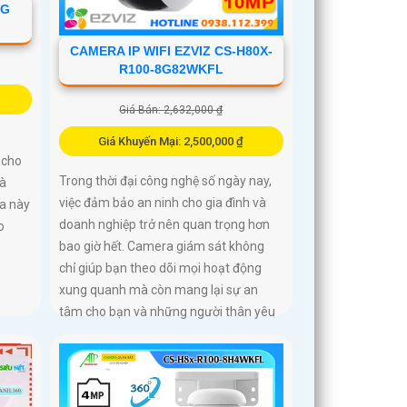
NG
CAMERA IP WIFI EZVIZ CS-H80X-
R100-8G82WKFL
Giá Bán: 2,632,000 ₫
Giá Khuyến Mại: 2,500,000 ₫
 cho
Trong thời đại công nghệ số ngày nay,
và
việc đảm bảo an ninh cho gia đình và
ra này
doanh nghiệp trở nên quan trọng hơn
o
bao giờ hết. Camera giám sát không
chỉ giúp bạn theo dõi mọi hoạt động
xung quanh mà còn mang lại sự an
tâm cho bạn và những người thân yêu