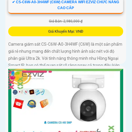
✔ CS-C6W-A0-3H4WF (C6W) CAMERA WIFI EZVIZ CHỨC NĂNG
CAO CẤP
Giá Bán: 2,980,000 ₫
Giá Khuyến Mại: VNĐ
Camera giám sát CS-C6W-A0-3H4WF (C6W) là một sản phẩm
giá rẻ nhưng mang đến chất lượng hình ảnh sắc nét với độ
phân giải Ultra 2k. Với tính năng thông minh như Hồng Ngoại
Smart IR, bạn có thể quan sát rõ ràng ngay cả trong điều kiện
ánh sáng yếu