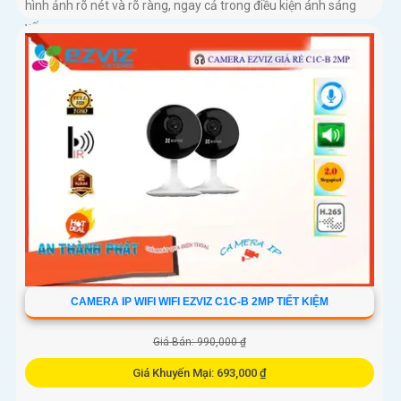
hình ảnh rõ nét và rõ ràng, ngay cả trong điều kiện ánh sáng
yếu
CAMERA IP WIFI WIFI EZVIZ C1C-B 2MP TIẾT KIỆM
Giá Bán: 990,000 ₫
Giá Khuyến Mại: 693,000 ₫