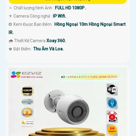
🔅 Chất lượng hình Ảnh :
FULL HD 1080P .
⚜️ Camera Công nghệ :
IP Wifi.
❂ Xem Được Ban Đêm :
Hồng Ngoại 10m Hồng Ngoại Smart
IR.
🌧️ Thiết Kế Camera
Xoay 360.
️♚ Đặt Điểm :
Thu Âm Và Loa.