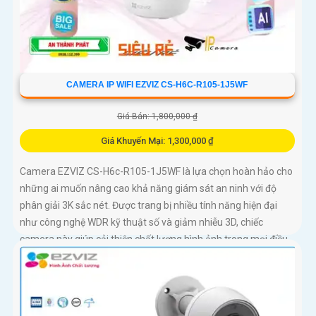
CAMERA IP WIFI EZVIZ CS-H6C-R105-1J5WF
Giá Bán: 1,800,000 ₫
Giá Khuyến Mại: 1,300,000 ₫
Camera EZVIZ CS-H6c-R105-1J5WF là lựa chọn hoàn hảo cho
những ai muốn nâng cao khả năng giám sát an ninh với độ
phân giải 3K sắc nét. Được trang bị nhiều tính năng hiện đại
như công nghệ WDR kỹ thuật số và giảm nhiễu 3D, chiếc
camera này giúp cải thiện chất lượng hình ảnh trong mọi điều
kiện ánh sáng