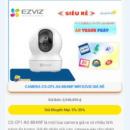
CAMERA CS-CP1-A0-8B4WF WIFI EZVIZ GIÁ RẺ
Giá Bán: 2,040,000 ₫
Giá Khuyến Mại: 5%-35%
CS-CP1-A0-8B4WF là một loại camera giá re có nhiều tính
năng ấn tượng. Với độ phân giải cao, camera này cho phép