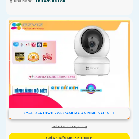
️👮 Khả Năng :
Thu Âm Và Loa.
CS-H6C-R105-1L2WF CAMERA AN NINH SẮC NÉT
Giá Bán: 1,150,000 ₫
Giá Khuyến Mại: 950,000 ₫