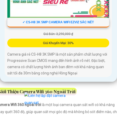
✓ CS-H8 3K 5MP CAMERA WIFI EZVIZ SẮC NÉT
Giá Bán: 3,290,000 ₫
Giá Khuyến Mại: 30%
Camera giá rẻ CS-H8 3K 5MP là một sản phẩm chất lượng với
Progressive Scan CMOS mang đến hình ảnh rõ nét. Đặc biệt,
camera có chất lượng hình ảnh ban đêm với khả năng quan
sát tối đa 30m bằng công nghệ Hồng Ngoại
Giới Thiệu Camera Wifi 360 Ngoài Trời
mera Wifi 360 ngoài trời
là một loại camera quan sát wifi có khả năng
ay quét 360 độ, giúp quan sát mọi góc độ mà không bỏ sót điểm nào, c