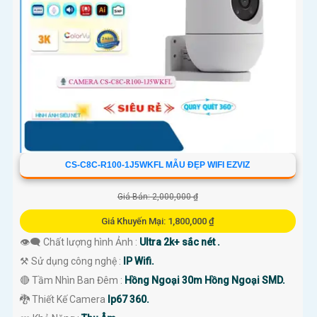
CS-C8C-R100-1J5WKFL MẪU ĐẸP WIFI EZVIZ
Giá Bán: 2,000,000 ₫
Giá Khuyến Mại: 1,800,000 ₫
👁️‍🗨 Chất lượng hình Ảnh :
Ultra 2k+ sắc nét .
⚒ Sử dụng công nghệ :
IP Wifi.
🔴 Tầm Nhìn Ban Đêm :
Hồng Ngoại 30m Hồng Ngoại SMD.
🐉️ Thiết Kế Camera
Ip67 360.