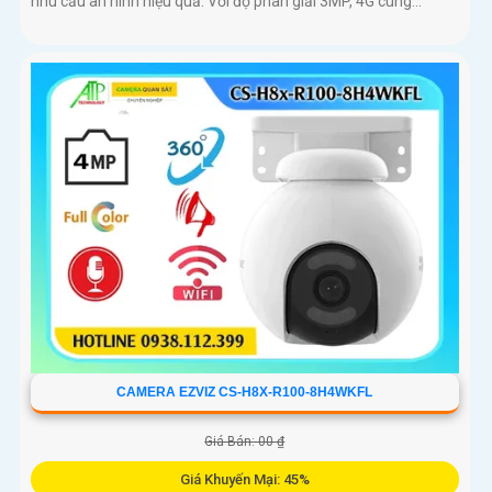
nhu cầu an ninh hiệu quả. Với độ phân giải 3MP, 4G cùng...
CAMERA EZVIZ CS-H8X-R100-8H4WKFL
Giá Bán: 00 ₫
Giá Khuyến Mại: 45%