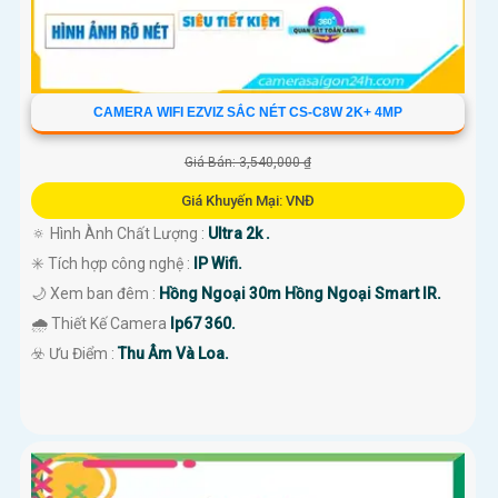
CAMERA WIFI EZVIZ SẮC NÉT CS-C8W 2K+ 4MP
Giá Bán: 3,540,000 ₫
Giá Khuyến Mại: VNĐ
🔅 Hình Ành Chất Lượng :
Ultra 2k .
✳️ Tích hợp công nghệ :
IP Wifi.
🌙 Xem ban đêm :
Hồng Ngoại 30m Hồng Ngoại Smart IR.
🌧️ Thiết Kế Camera
Ip67 360.
️☣️ Ưu Điểm :
Thu Âm Và Loa.