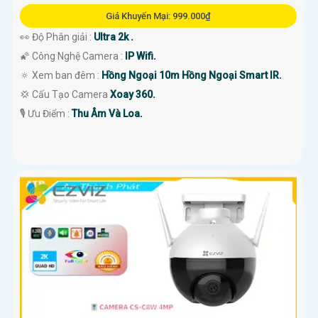
Giá Khuyến Mại: 999.000₫
👀 Độ Phân giải :
Ultra 2k .
🌠 Công Nghệ Camera :
IP Wifi.
🔅 Xem ban đêm :
Hồng Ngoại 10m Hồng Ngoại Smart IR.
💢 Cấu Tạo Camera
Xoay 360.
️🎙 Ưu Điểm :
Thu Âm Và Loa.