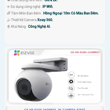
👁 Chất lượng hình Ảnh :
Ultra 2k .
✳️ Sử dụng công nghệ :
IP Wifi.
🌈 Tầm Nhìn Ban Đêm :
Hồng Ngoại 10m Có Màu Ban Ðêm.
🤹 Thiết Kế Camera
Xoay 360.
️👮 Khả Năng :
Công Nghệ AI.
CS-H8-R100-1H3WKFL-2K-CAMERA-EZVIZ