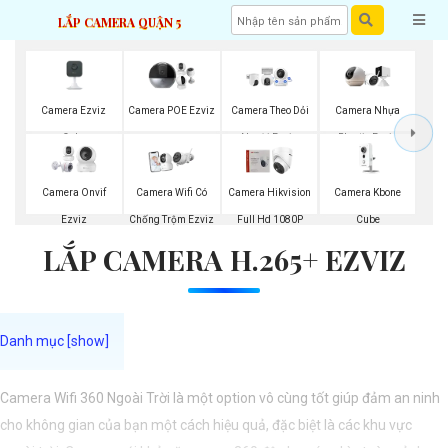
LẮP CAMERA QUẬN 5
Camera Ezviz
Camera POE Ezviz
Camera Theo Dỏi
Camera Nhựa
Cube
Người Ezviz
Plastic Ezviz
Camera Kbone
Camera Onvif
Camera Wifi Có
Camera Hikvision
Cube
Ezviz
Chống Trộm Ezviz
Full Hd 1080P
LẮP CAMERA H.265+ EZVIZ
Camera Wifi 360 Ngoài Trời là một option vô cùng tốt giúp đảm an ninh
cho không gian của bạn một cách hiệu quả, đặc biệt là các khu vực