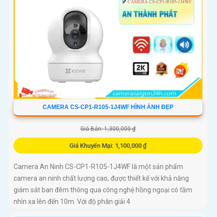
CAMERA CS-CP1-R105-1J4WF HÌNH ẢNH ĐẸP
Giá Bán: 1,300,000 ₫
Giá Khuyến Mại: 1,100,000 ₫
Camera An Ninh CS-CP1-R105-1J4WF là một sản phẩm
camera an ninh chất lượng cao, được thiết kế với khả năng
giám sát ban đêm thông qua công nghệ hồng ngoại có tầm
nhìn xa lên đến 10m. Với độ phân giải 4