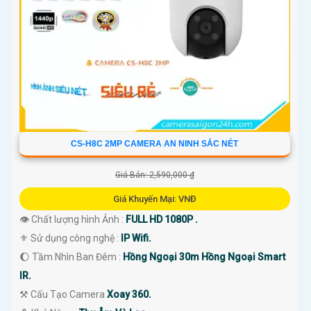
CS-H8C 2MP CAMERA AN NINH SẮC NÉT
Giá Bán: 2,590,000 ₫
Giá Khuyến Mại: VNĐ
👁 Chất lượng hình Ảnh :
FULL HD 1080P .
⚜️ Sử dụng công nghệ :
IP Wifi.
🌔 Tầm Nhìn Ban Đêm :
Hồng Ngoại 30m Hồng Ngoại Smart
IR.
⚒ Cấu Tạo Camera
Xoay 360.