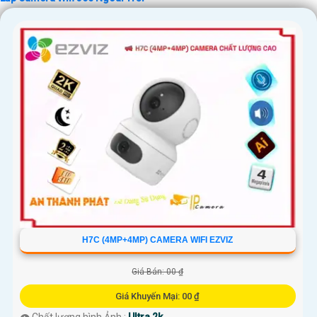
'
H7C (4MP+4MP) CAMERA WIFI EZVIZ
Giá Bán: 00 ₫
Giá Khuyến Mại: 00 ₫