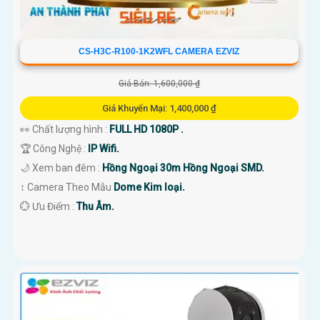
CS-H3C-R100-1K2WFL CAMERA EZVIZ
Giá Bán: 1,600,000 ₫
Giá Khuyến Mại: 1,400,000 ₫
👀 Chất lượng hình :
FULL HD 1080P .
🏆 Công Nghệ :
IP Wifi.
🌙 Xem ban đêm :
Hồng Ngoại 30m Hồng Ngoại SMD.
↕️ Camera Theo Mẫu
Dome Kim loại.
️💮 Ưu Điểm :
Thu Âm.