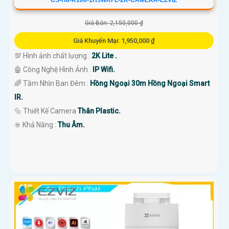
Giá Bán: 2,150,000 ₫
Giá Khuyến Mại: 1,950,000 ₫
💯 Hình ảnh chất lượng :
2K Lite .
🤖️ Công Nghệ Hình Ảnh :
IP Wifi.
🌈 Tầm Nhìn Ban Đêm :
Hồng Ngoại 30m Hồng Ngoại Smart
IR.
🔩 Thiết Kế Camera
Thân Plastic.
️☣️ Khả Năng :
Thu Âm.