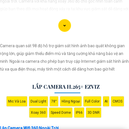
ngoài trời. Camera với khả năng xoay 360 độ cho góc nhìn toàn cảnh
giúp bạn theo dõi mọi hoạt động xảy ra tại khu vực giám sát dễ dàng với
các chi tiết trong khung hình sẽ được thể hiện rõ ràng.
Camera được thiết kế chắc chắn, chống nước và chống bụi giúp camera
hoạt động ổn định trong mọi điều kiện thời tiết. ️Với camera wifi 360
Camera quan sát 98 độ hỗ trợ giám sát hình ảnh bao quát không gian
ngoài trời, bạn có thể yên tâm mà không cần lo lắng về việc bị xâm nhập
rộng lớn, giúp giảm thiểu điểm mù và tăng cường khả năng bảo vệ an
hoặc mất trội tài sản.
ninh. Ngoài ra camera cho phép bạn truy cập Internet giám sát hình ảnh
từ xa qua điện thoại, máy tính một cách dễ dàng hơn bao giờ hết
LẮP CAMERA H.265+ EZVIZ
Mic Và Loa
Dual Light
78°
Hồng Ngoại
Full Color
AI
CMOS
Xoay 360
Speed Dome
IP66
3D DNR
Lắp Camera Wifi 360 Ngoài Trời