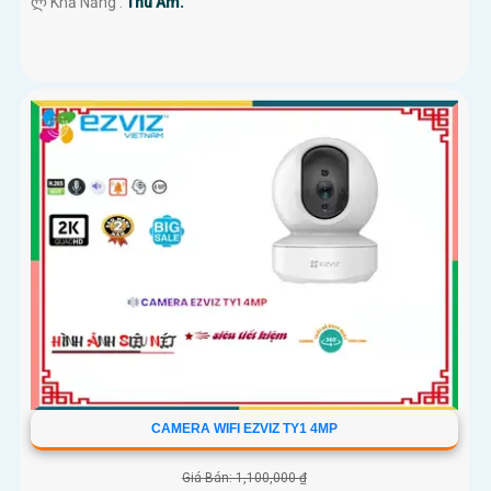
️ლ Khả Năng :
Thu Âm.
CAMERA WIFI EZVIZ TY1 4MP
Giá Bán: 1,100,000 ₫