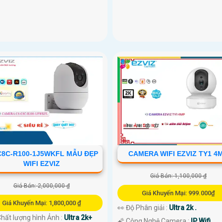
C8C-R100-1J5WKFL MẪU ĐẸP
CAMERA WIFI EZVIZ TY1 4
WIFI EZVIZ
Giá Bán: 1,100,000 ₫
Giá Bán: 2,000,000 ₫
Giá Khuyến Mại: 999.000₫
Giá Khuyến Mại: 1,800,000 ₫
👀 Độ Phân giải :
Ultra 2k .
 Chất lượng hình Ảnh :
Ultra 2k+
🌠 Công Nghệ Camera :
IP Wifi.