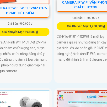
CAMERA IP WIFI VĂN PHÒ
CHẤT LƯỢNG
ERA IP WIFI WIFI EZVIZ C1C-
B 2MP TIẾT KIỆM
Giá Bán: 1,400,000 ₫
Giá Bán: 990,000 ₫
Giá Khuyến Mại: 1,200,000 ₫
Giá Khuyến Mại: 693,000 ₫
CS-H1c-R101-1G2WR là một loại
a An Ninh Wifi IP C1C-B 2MP là
camera giá rẻ nhưng đáng tin cậy
ản phẩm chất lượng cao, được
gia đình. Với độ phân giải 2.0 MP 
ợp nhiều chức năng đáng chú ý.
công nghệ hình ảnh IP Wifi, came
ức năng thu âm và loa tiên nghi,
mang đến hình ảnh chất lượng ca
 phép người dùng giao tiếp hai
 qua camera