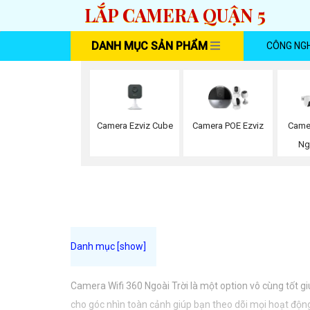
LẮP CAMERA QUẬN 5
DANH MỤC SẢN PHẨM
CÔNG NG
Camera Ezviz Cube
Camera POE Ezviz
Came
Ng
Camera Wifi 360 Ngoài Trời là một option vô cùng tốt g
cho góc nhìn toàn cảnh giúp bạn theo dõi mọi hoạt động 