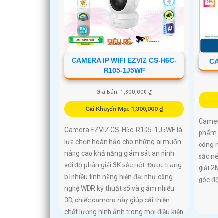
CAMERA IP WIFI EZVIZ CS-H6C-
CA
R105-1J5WF
Giá Bán: 1,800,000 ₫
Giá Khuyến Mại: 1,300,000 ₫
Camer
Camera EZVIZ CS-H6c-R105-1J5WF là
phẩm 
lựa chọn hoàn hảo cho những ai muốn
công n
nâng cao khả năng giám sát an ninh
sắc né
với độ phân giải 3K sắc nét. Được trang
giải 2
bị nhiều tính năng hiện đại như công
góc độ
nghệ WDR kỹ thuật số và giảm nhiễu
3D, chiếc camera này giúp cải thiện
chất lượng hình ảnh trong mọi điều kiện