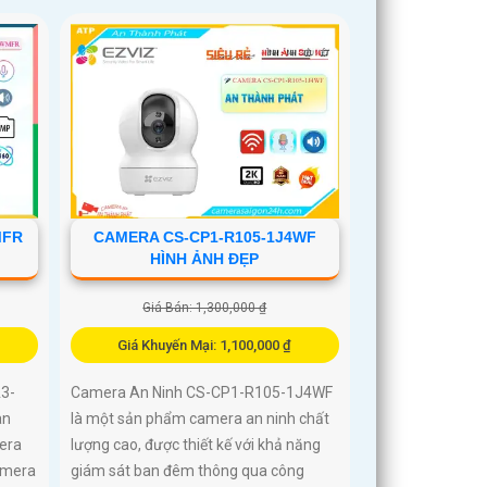
MFR
CAMERA CS-CP1-R105-1J4WF
HÌNH ẢNH ĐẸP
Giá Bán: 1,300,000 ₫
Giá Khuyến Mại: 1,100,000 ₫
3-
Camera An Ninh CS-CP1-R105-1J4WF
an
là một sản phẩm camera an ninh chất
era
lượng cao, được thiết kế với khả năng
amera
giám sát ban đêm thông qua công