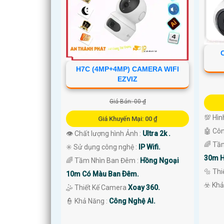
H7C (4MP+4MP) CAMERA WIFI
EZVIZ
Giá Bán: 00 ₫
💯 Hìn
Giá Khuyến Mại: 00 ₫
🤖️ Cô
👁 Chất lượng hình Ảnh :
Ultra 2k .
🌈 Tầ
✳️ Sử dụng công nghệ :
IP Wifi.
'
30m H
🌈 Tầm Nhìn Ban Đêm :
Hồng Ngoại
🔩 Th
10m Có Màu Ban Ðêm.
️☣️ Kh
🤹 Thiết Kế Camera
Xoay 360.
️👮 Khả Năng :
Công Nghệ AI.