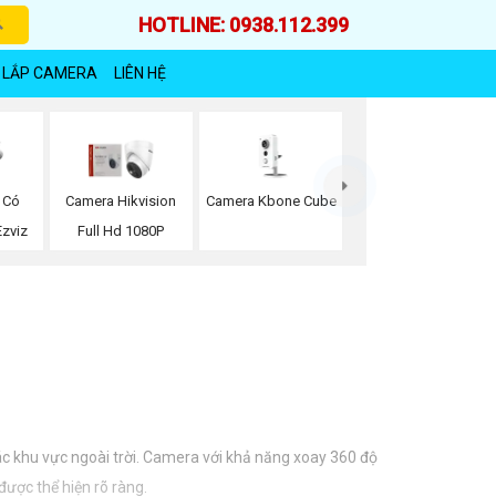
HOTLINE: 0938.112.399
 LẮP CAMERA
LIÊN HỆ
Camera Kbone Cube
 Có
Camera Hikvision
zviz
Full Hd 1080P
ác khu vực ngoài trời. Camera với khả năng xoay 360 độ
được thể hiện rõ ràng.