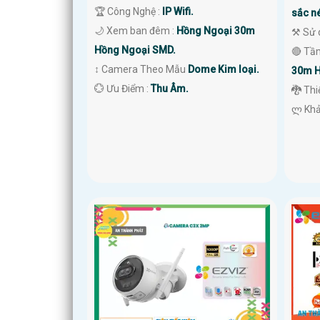
🏆 Công Nghệ :
IP Wifi.
sắc né
🌙 Xem ban đêm :
Hồng Ngoại 30m
⚒ Sử 
Hồng Ngoại SMD.
🔴 Tầ
↕️ Camera Theo Mẫu
Dome Kim loại.
30m H
️💮 Ưu Điểm :
Thu Âm.
🐉️ Th
️ლ Kh