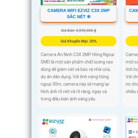
CAMERA WIFI EZVIZ C3X 2MP
CAM
SẮC NÉT ❇
Giá Bán: 3,590,000 ₫
Giá Khuyến Mại: 30%
Camera An Ninh C3X 2MP Hồng Ngoại
Camer
SMD là một sản phẩm chất lượng cao
một s
dùng để giám sát và bảo vệ nhà cửa,
tích h
dự án dân dụng. Với tính năng hồng
Với ch
ngoại 30m, camera này sẽ mang lại
nó cho
hình ảnh rõ nét và rõ ràng, ngay cả
chiều
trong điều kiện ánh sáng yếu