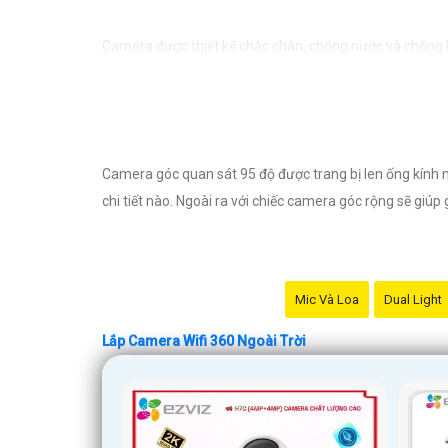
Camera được thiết kế chắc chắn, chống nước và chống bụ
cần lo lắng về việc bị xâm nhập hoặc mất trội tài sản.
Camera góc quan sát 95 độ được trang bị len ống kính 
chi tiết nào. Ngoài ra với chiếc camera góc rộng sẽ giúp 
Mic Và Loa
Dual Light
Lắp Camera Wifi 360 Ngoài Trời