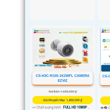
CS-H3C-R100-1K2WFL CAMERA
CS-
EZVIZ
Giá Bán: 1,600,000 ₫
Giá Khuyến Mại: 1,400,000 ₫
👀 Chất lượng hình :
FULL HD 1080P .
👁️‍🗨