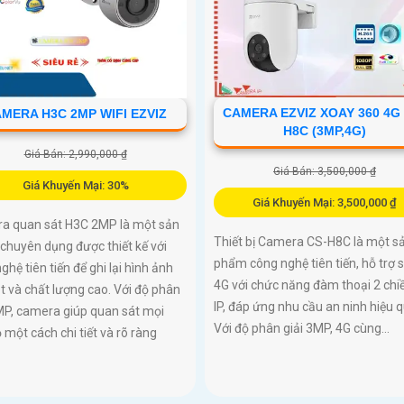
CAMERA EZVIZ XOAY 360 4G
MERA H3C 2MP WIFI EZVIZ
H8C (3MP,4G)
Giá Bán: 2,990,000 ₫
Giá Bán: 3,500,000 ₫
Giá Khuyến Mại: 30%
Giá Khuyến Mại: 3,500,000 ₫
a quan sát H3C 2MP là một sản
Thiết bị Camera CS-H8C là một s
chuyên dụng được thiết kế với
phẩm công nghệ tiên tiến, hỗ trợ 
ghệ tiên tiến để ghi lại hình ảnh
4G với chức năng đàm thoại 2 chi
t và chất lượng cao. Với độ phân
IP, đáp ứng nhu cầu an ninh hiệu q
MP, camera giúp quan sát mọi
Với độ phân giải 3MP, 4G cùng...
 một cách chi tiết và rõ ràng