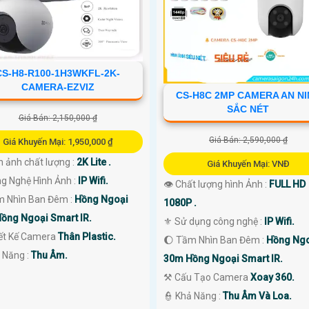
CS-H8-R100-1H3WKFL-2K-
CAMERA-EZVIZ
CS-H8C 2MP CAMERA AN N
SẮC NÉT
Giá Bán: 2,150,000 ₫
Giá Bán: 2,590,000 ₫
Giá Khuyến Mại: 1,950,000 ₫
h ảnh chất lượng :
2K Lite .
Giá Khuyến Mại: VNĐ
ng Nghệ Hình Ảnh :
IP Wifi.
👁 Chất lượng hình Ảnh :
FULL HD
m Nhìn Ban Đêm :
Hồng Ngoại
1080P .
ồng Ngoại Smart IR.
⚜️ Sử dụng công nghệ :
IP Wifi.
iết Kế Camera
Thân Plastic.
🌔 Tầm Nhìn Ban Đêm :
Hồng Ng
ả Năng :
Thu Âm.
30m Hồng Ngoại Smart IR.
⚒ Cấu Tạo Camera
Xoay 360.
️👮 Khả Năng :
Thu Âm Và Loa.