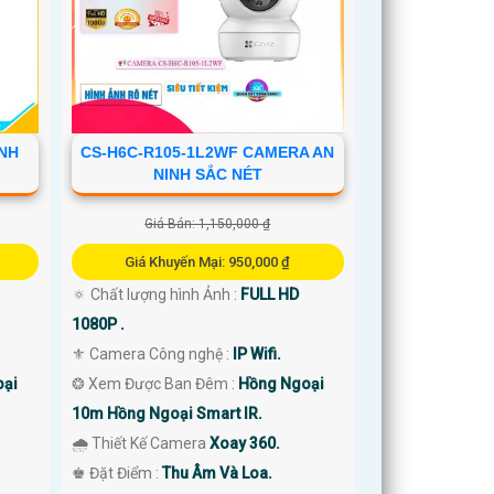
INH
CS-H6C-R105-1L2WF CAMERA AN
NINH SẮC NÉT
Giá Bán: 1,150,000 ₫
Giá Khuyến Mại: 950,000 ₫
🔅 Chất lượng hình Ảnh :
FULL HD
1080P .
⚜️ Camera Công nghệ :
IP Wifi.
oại
❂ Xem Được Ban Đêm :
Hồng Ngoại
10m Hồng Ngoại Smart IR.
🌧️ Thiết Kế Camera
Xoay 360.
️♚ Đặt Điểm :
Thu Âm Và Loa.