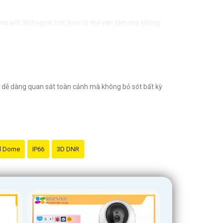
era wifi 360 ngoài trời, bạn có thể yên tâm mà không
g dễ dàng quan sát toàn cảnh mà không bỏ sót bất kỳ
d Dome
IP66
3D DNR