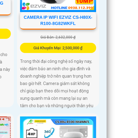
NG
CAMERA IP WIFI EZVIZ CS-H80X-
R100-8G82WKFL
Giá Bán: 2,632,000 ₫
Giá Khuyến Mại: 2,500,000 ₫
 cho
Trong thời đại công nghệ số ngày nay,
và
việc đảm bảo an ninh cho gia đình và
ra này
doanh nghiệp trở nên quan trọng hơn
o
bao giờ hết. Camera giám sát không
chỉ giúp bạn theo dõi mọi hoạt động
xung quanh mà còn mang lại sự an
tâm cho bạn và những người thân yêu