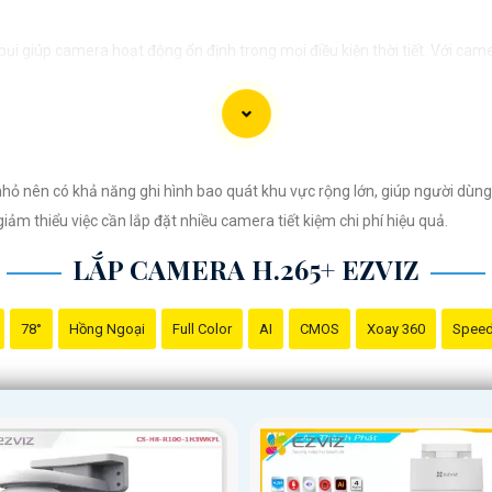
i giúp camera hoạt động ổn định trong mọi điều kiện thời tiết. ️Với cam
nhỏ nên có khả năng ghi hình bao quát khu vực rộng lớn, giúp người dùn
giảm thiểu việc cần lắp đặt nhiều camera tiết kiệm chi phí hiệu quả.
LẮP CAMERA H.265+ EZVIZ
78°
Hồng Ngoại
Full Color
AI
CMOS
Xoay 360
Spee