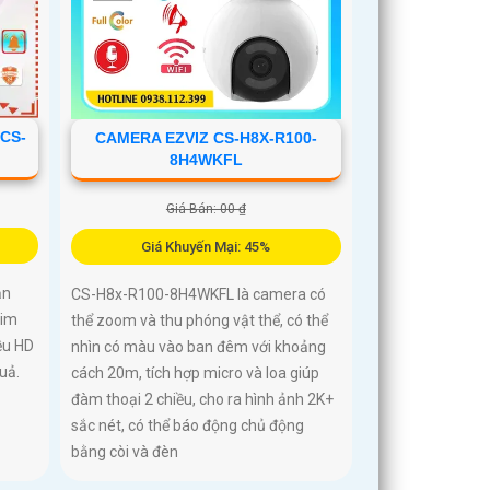
 CS-
CAMERA EZVIZ CS-H8X-R100-
8H4WKFL
Giá Bán: 00 ₫
Giá Khuyến Mại: 45%
ản
CS-H8x-R100-8H4WKFL là camera có
sim
thể zoom và thu phóng vật thể, có thể
ều HD
nhìn có màu vào ban đêm với khoảng
uả.
cách 20m, tích hợp micro và loa giúp
đàm thoại 2 chiều, cho ra hình ảnh 2K+
sắc nét, có thể báo động chủ động
bằng còi và đèn