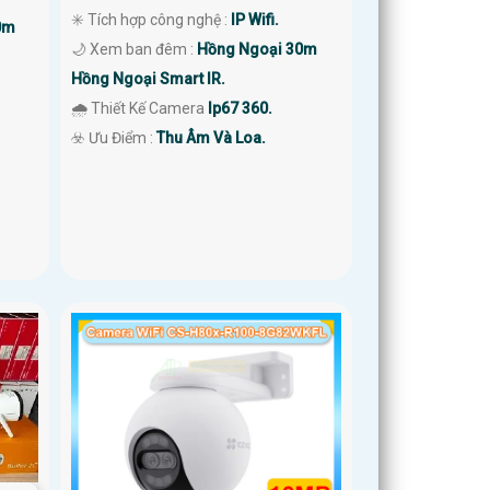
✳️ Tích hợp công nghệ :
IP Wifi.
0m
🌙 Xem ban đêm :
Hồng Ngoại 30m
Hồng Ngoại Smart IR.
🌧️ Thiết Kế Camera
Ip67 360.
️☣️ Ưu Điểm :
Thu Âm Và Loa.