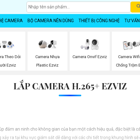
HỆ CAMERA
BỘ CAMERA NÊN DÙNG
THIẾT BỊ CÔNG NGHỆ
TƯ VẤN
ra Theo Dỏi
Camera Nhựa
Camera Onvif Ezviz
Camera Wifi
ười Ezviz
Plastic Ezviz
Chống Trộm E
LẮP CAMERA H.265+ EZVIZ
iúp đảm an ninh cho không gian của bạn một cách hiệu quả, đặc biệt là c
xảy ra tại khu vực giám sát dễ dàng với các chi tiết trong khung hình sẽ 