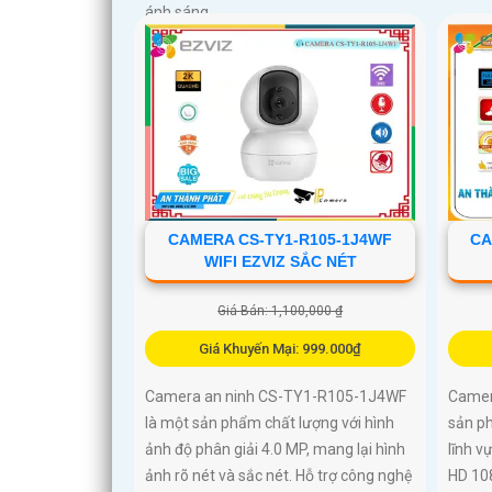
ánh sáng
CAMERA CS-TY1-R105-1J4WF
CA
WIFI EZVIZ SẮC NÉT
Giá Bán: 1,100,000 ₫
Giá Khuyến Mại: 999.000₫
Camera an ninh CS-TY1-R105-1J4WF
Camer
là một sản phẩm chất lượng với hình
sản ph
ảnh độ phân giải 4.0 MP, mang lại hình
lĩnh v
ảnh rõ nét và sắc nét. Hỗ trợ công nghệ
HD 10