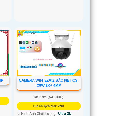
MP
CAMERA WIFI EZVIZ SẮC NÉT CS-
C8W 2K+ 4MP
Giá Bán: 3,540,000 ₫
Giá Khuyến Mại: VNĐ
🔅 Hình Ành Chất Lượng :
Ultra 2k .