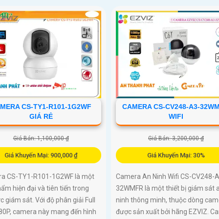
MERA CS-TY1-R101-1G2WF
CAMERA CS-CV248-A3-32W
GIÁ RẺ
WIFI
Giá Bán: 1,100,000 ₫
Giá Bán: 3,200,000 ₫
Giá Khuyến Mại: 900,000 ₫
Giá Khuyến Mại: 30%
a CS-TY1-R101-1G2WF là một
Camera An Ninh Wifi CS-CV248-A
ẩm hiện đại và tiên tiến trong
32WMFR là một thiết bị giám sát 
ực giám sát. Với độ phân giải Full
ninh thông minh, thuộc dòng cam
80P, camera này mang đến hình
được sản xuất bởi hãng EZVIZ. C