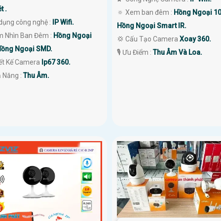
t .
🔅 Xem ban đêm :
Hồng Ngoại 1
dụng công nghệ :
IP Wifi.
Hồng Ngoại Smart IR.
m Nhìn Ban Đêm :
Hồng Ngoại
💢 Cấu Tạo Camera
Xoay 360.
ồng Ngoại SMD.
️🎙 Ưu Điểm :
Thu Âm Và Loa.
iết Kế Camera
Ip67 360.
ả Năng :
Thu Âm.