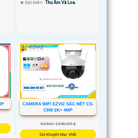
️♚ Đặt Điểm :
Thu Âm Và Loa.
MP
CAMERA WIFI EZVIZ SẮC NÉT CS-
C8W 2K+ 4MP
Giá Bán: 3,540,000 ₫
Giá Khuyến Mại: VNĐ