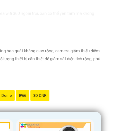
era wifi 360 ngoài trời, bạn có thể yên tâm mà không
 năng bao quát không gian rộng, camera giảm thiểu điểm
ượng thiết bị cần thiết để giám sát diện tích rộng, phù
d Dome
IP66
3D DNR