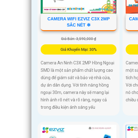
CAMERA WIFI EZVIZ C3X 2MP
CAM
SẮC NÉT ❇
Giá Bán: 3,590,000 ₫
Giá Khuyến Mại: 30%
Camera An Ninh C3X 2MP Hồng Ngoại
Camer
SMD là một sản phẩm chất lượng cao
một s
dùng để giám sát và bảo vệ nhà cửa,
tích h
dự án dân dụng. Với tính năng hồng
Với ch
ngoại 30m, camera này sẽ mang lại
nó cho
hình ảnh rõ nét và rõ ràng, ngay cả
chiều
trong điều kiện ánh sáng yếu