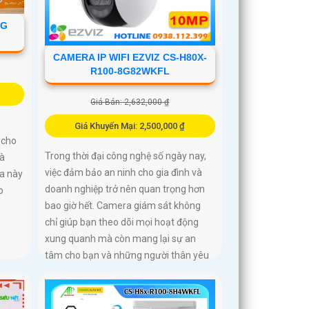
NG
CAMERA IP WIFI EZVIZ CS-H80X-
R100-8G82WKFL
Giá Bán: 2,632,000 ₫
Giá Khuyến Mại: 2,500,000 ₫
 cho
Trong thời đại công nghệ số ngày nay,
và
việc đảm bảo an ninh cho gia đình và
ra này
doanh nghiệp trở nên quan trọng hơn
o
bao giờ hết. Camera giám sát không
chỉ giúp bạn theo dõi mọi hoạt động
xung quanh mà còn mang lại sự an
tâm cho bạn và những người thân yêu