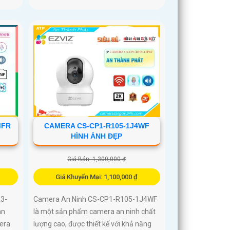
MFR
CAMERA CS-CP1-R105-1J4WF
HÌNH ẢNH ĐẸP
Giá Bán: 1,300,000 ₫
Giá Khuyến Mại: 1,100,000 ₫
3-
Camera An Ninh CS-CP1-R105-1J4WF
an
là một sản phẩm camera an ninh chất
era
lượng cao, được thiết kế với khả năng