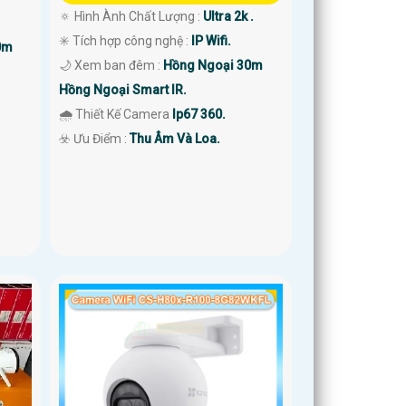
🔅 Hình Ành Chất Lượng :
Ultra 2k .
✳️ Tích hợp công nghệ :
IP Wifi.
0m
🌙 Xem ban đêm :
Hồng Ngoại 30m
Hồng Ngoại Smart IR.
🌧️ Thiết Kế Camera
Ip67 360.
️☣️ Ưu Điểm :
Thu Âm Và Loa.