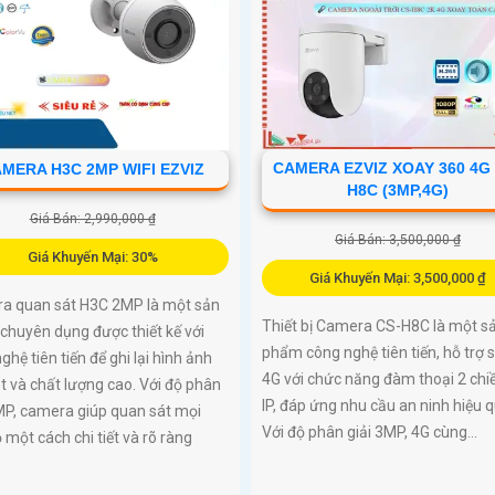
CAMERA EZVIZ XOAY 360 4G
MERA H3C 2MP WIFI EZVIZ
H8C (3MP,4G)
Giá Bán: 2,990,000 ₫
Giá Bán: 3,500,000 ₫
Giá Khuyến Mại: 30%
Giá Khuyến Mại: 3,500,000 ₫
a quan sát H3C 2MP là một sản
Thiết bị Camera CS-H8C là một s
chuyên dụng được thiết kế với
phẩm công nghệ tiên tiến, hỗ trợ 
ghệ tiên tiến để ghi lại hình ảnh
4G với chức năng đàm thoại 2 chi
t và chất lượng cao. Với độ phân
IP, đáp ứng nhu cầu an ninh hiệu q
MP, camera giúp quan sát mọi
Với độ phân giải 3MP, 4G cùng...
 một cách chi tiết và rõ ràng