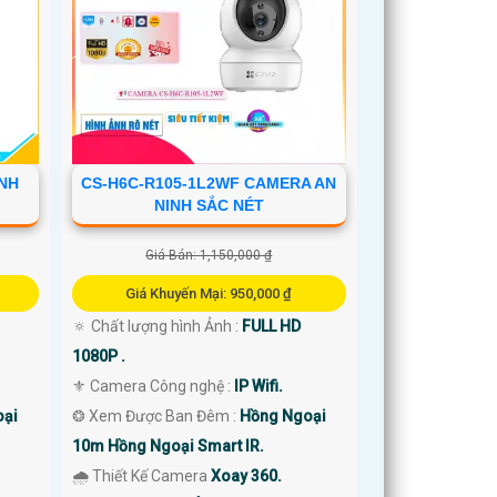
INH
CS-H6C-R105-1L2WF CAMERA AN
NINH SẮC NÉT
Giá Bán: 1,150,000 ₫
Giá Khuyến Mại: 950,000 ₫
🔅 Chất lượng hình Ảnh :
FULL HD
1080P .
⚜️ Camera Công nghệ :
IP Wifi.
oại
❂ Xem Được Ban Đêm :
Hồng Ngoại
10m Hồng Ngoại Smart IR.
🌧️ Thiết Kế Camera
Xoay 360.