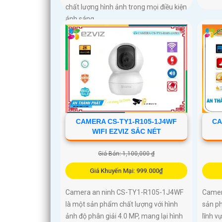
chất lượng hình ảnh trong mọi điều kiện
ánh sáng
CAMERA CS-TY1-R105-1J4WF
CA
WIFI EZVIZ SẮC NÉT
Giá Bán: 1,100,000 ₫
Giá Khuyến Mại: 999.000₫
Camera an ninh CS-TY1-R105-1J4WF
Camer
là một sản phẩm chất lượng với hình
sản ph
ảnh độ phân giải 4.0 MP, mang lại hình
lĩnh v