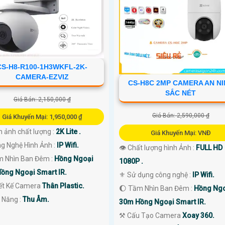
CS-H8-R100-1H3WKFL-2K-
CAMERA-EZVIZ
CS-H8C 2MP CAMERA AN N
SẮC NÉT
Giá Bán: 2,150,000 ₫
Giá Bán: 2,590,000 ₫
Giá Khuyến Mại: 1,950,000 ₫
h ảnh chất lượng :
2K Lite .
Giá Khuyến Mại: VNĐ
ng Nghệ Hình Ảnh :
IP Wifi.
👁 Chất lượng hình Ảnh :
FULL HD
m Nhìn Ban Đêm :
Hồng Ngoại
1080P .
ồng Ngoại Smart IR.
⚜️ Sử dụng công nghệ :
IP Wifi.
iết Kế Camera
Thân Plastic.
🌔 Tầm Nhìn Ban Đêm :
Hồng Ng
ả Năng :
Thu Âm.
30m Hồng Ngoại Smart IR.
⚒ Cấu Tạo Camera
Xoay 360.