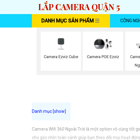
LẮP CAMERA QUẬN 5
DANH MỤC SẢN PHẨM
CÔNG NG
Camera Ezviz Cube
Camera POE Ezviz
Came
Ng
Camera Wifi 360 Ngoài Trời là một option vô cùng tốt g
cho góc nhìn toàn cảnh giúp bạn theo dõi mọi hoạt động 