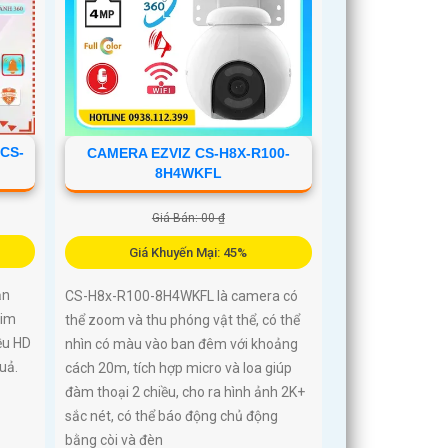
 CS-
CAMERA EZVIZ CS-H8X-R100-
8H4WKFL
Giá Bán: 00 ₫
Giá Khuyến Mại: 45%
ản
CS-H8x-R100-8H4WKFL là camera có
sim
thể zoom và thu phóng vật thể, có thể
ều HD
nhìn có màu vào ban đêm với khoảng
uả.
cách 20m, tích hợp micro và loa giúp
đàm thoại 2 chiều, cho ra hình ảnh 2K+
sắc nét, có thể báo động chủ động
bằng còi và đèn