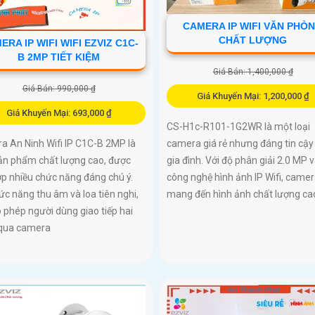
CAMERA IP WIFI VĂN PHÒ
CHẤT LƯỢNG
ERA IP WIFI WIFI EZVIZ C1C-
B 2MP TIẾT KIỆM
Giá Bán: 1,400,000 ₫
Giá Bán: 990,000 ₫
Giá Khuyến Mại: 1,200,000 ₫
Giá Khuyến Mại: 693,000 ₫
CS-H1c-R101-1G2WR là một loại
a An Ninh Wifi IP C1C-B 2MP là
camera giá rẻ nhưng đáng tin cậy
ản phẩm chất lượng cao, được
gia đình. Với độ phân giải 2.0 MP 
ợp nhiều chức năng đáng chú ý.
công nghệ hình ảnh IP Wifi, came
ức năng thu âm và loa tiên nghi,
mang đến hình ảnh chất lượng ca
 phép người dùng giao tiếp hai
 qua camera