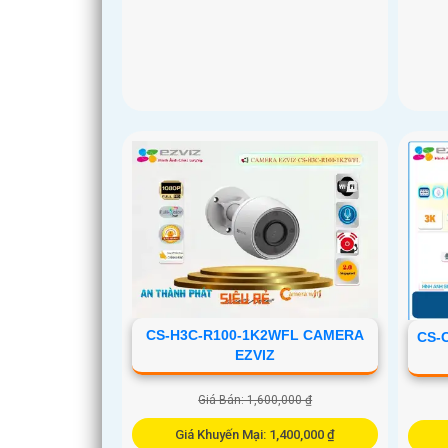
CS-H3C-R100-1K2WFL CAMERA
CS-
EZVIZ
Giá Bán: 1,600,000 ₫
Giá Khuyến Mại: 1,400,000 ₫