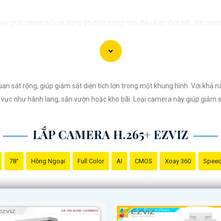
i giúp camera hoạt động ổn định trong mọi điều kiện thời tiết. ️Với cam
an sát rộng, giúp giám sát diện tích lớn trong một khung hình. Với khả
vực như hành lang, sân vườn hoặc kho bãi. Loại camera này giúp giảm số l
LẮP CAMERA H.265+ EZVIZ
78°
Hồng Ngoại
Full Color
AI
CMOS
Xoay 360
Spee