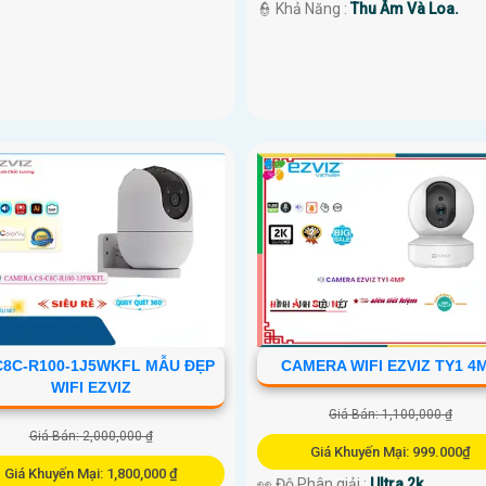
️👮 Khả Năng :
Thu Âm Và Loa.
C8C-R100-1J5WKFL MẪU ĐẸP
CAMERA WIFI EZVIZ TY1 4
WIFI EZVIZ
Giá Bán: 1,100,000 ₫
Giá Bán: 2,000,000 ₫
Giá Khuyến Mại: 999.000₫
Giá Khuyến Mại: 1,800,000 ₫
👀 Độ Phân giải :
Ultra 2k .