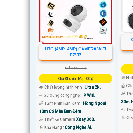
H7C (4MP+4MP) CAMERA WIFI
EZVIZ
Giá Bán: 00 ₫
💯 Hìn
Giá Khuyến Mại: 00 ₫
🤖️ Cô
👁 Chất lượng hình Ảnh :
Ultra 2k .
'
🌈 Tầ
✳️ Sử dụng công nghệ :
IP Wifi.
30m H
🌈 Tầm Nhìn Ban Đêm :
Hồng Ngoại
🔩 Th
10m Có Màu Ban Ðêm.
️☣️ Kh
🤹 Thiết Kế Camera
Xoay 360.
️👮 Khả Năng :
Công Nghệ AI.