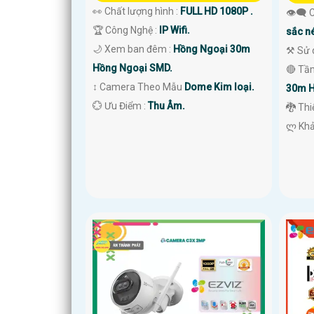
👀 Chất lượng hình :
FULL HD 1080P .
👁️‍🗨
🏆 Công Nghệ :
IP Wifi.
sắc né
🌙 Xem ban đêm :
Hồng Ngoại 30m
⚒ Sử 
Hồng Ngoại SMD.
🔴 Tầ
↕️ Camera Theo Mẫu
Dome Kim loại.
30m H
️💮 Ưu Điểm :
Thu Âm.
🐉️ Th
️ლ Kh