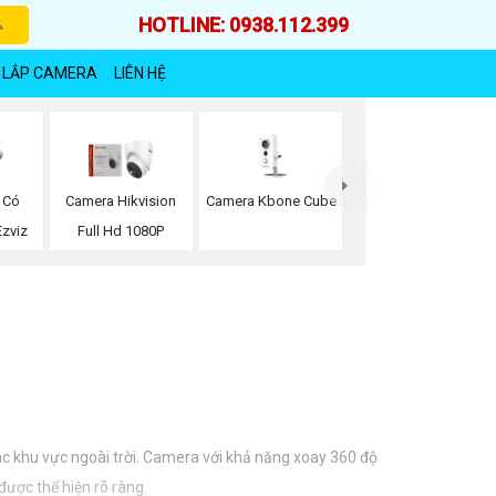
HOTLINE: 0938.112.399
 LẮP CAMERA
LIÊN HỆ
Camera Kbone Cube
 Có
Camera Hikvision
zviz
Full Hd 1080P
ác khu vực ngoài trời. Camera với khả năng xoay 360 độ
được thể hiện rõ ràng.