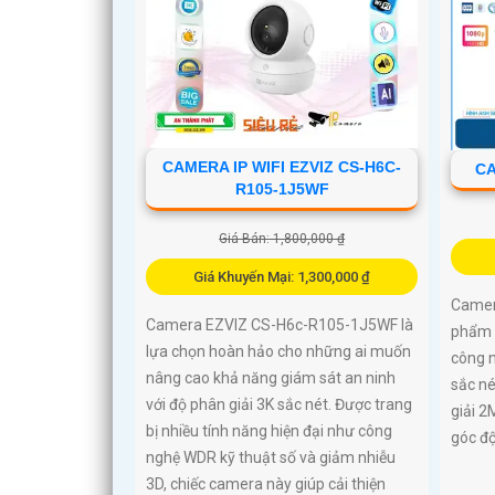
CAMERA IP WIFI EZVIZ CS-H6C-
CA
R105-1J5WF
Giá Bán: 1,800,000 ₫
Giá Khuyến Mại: 1,300,000 ₫
Camer
Camera EZVIZ CS-H6c-R105-1J5WF là
phẩm 
lựa chọn hoàn hảo cho những ai muốn
công n
nâng cao khả năng giám sát an ninh
sắc né
với độ phân giải 3K sắc nét. Được trang
giải 2
bị nhiều tính năng hiện đại như công
góc độ
nghệ WDR kỹ thuật số và giảm nhiễu
3D, chiếc camera này giúp cải thiện