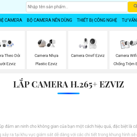
HỆ CAMERA
BỘ CAMERA NÊN DÙNG
THIẾT BỊ CÔNG NGHỆ
TƯ VẤN
ra Theo Dỏi
Camera Nhựa
Camera Onvif Ezviz
Camera Wifi
ười Ezviz
Plastic Ezviz
Chống Trộm E
LẮP CAMERA H.265+ EZVIZ
iúp đảm an ninh cho không gian của bạn một cách hiệu quả, đặc biệt là c
xảy ra tại khu vực giám sát dễ dàng với các chi tiết trong khung hình sẽ 