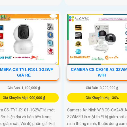
MERA CS-TY1-R101-1G2WF
CAMERA CS-CV248-A3-32W
GIÁ RẺ
WIFI
Giá Bán: 1,100,000 ₫
Giá Bán: 3,200,000 ₫
Giá Khuyến Mại: 900,000 ₫
Giá Khuyến Mại: 30%
a CS-TY1-R101-1G2WF là một
Camera An Ninh Wifi CS-CV248-A
ẩm hiện đại và tiên tiến trong
32WMFR là một thiết bị giám sát 
ực giám sát. Với độ phân giải Full
ninh thông minh, thuộc dòng cam