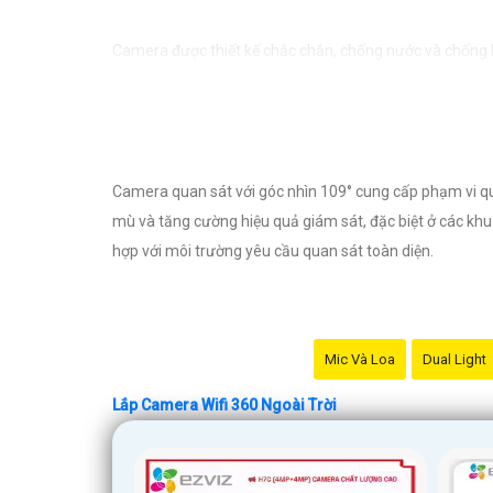
Camera được thiết kế chắc chắn, chống nước và chống bụ
cần lo lắng về việc bị xâm nhập hoặc mất trội tài sản.
Camera quan sát với góc nhìn 109° cung cấp phạm vi qu
mù và tăng cường hiệu quả giám sát, đặc biệt ở các khu 
hợp với môi trường yêu cầu quan sát toàn diện.
Mic Và Loa
Dual Light
Lắp Camera Wifi 360 Ngoài Trời