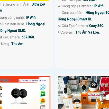
 Chất lượng hình Ảnh :
Ultra 2k+
🌠 Công Nghệ Camera :
IP Wifi.
t .
🔅 Xem ban đêm :
Hồng Ngoại 1
dụng công nghệ :
IP Wifi.
Hồng Ngoại Smart IR.
m Nhìn Ban Đêm :
Hồng Ngoại
💢 Cấu Tạo Camera
Xoay 360.
ồng Ngoại SMD.
️🎙 Ưu Điểm :
Thu Âm Và Loa.
iết Kế Camera
Ip67 360.
ả Năng :
Thu Âm.