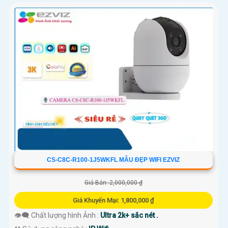
CS-C8C-R100-1J5WKFL MẪU ĐẸP WIFI EZVIZ
Giá Bán: 2,000,000 ₫
Giá Khuyến Mại: 1,800,000 ₫
👁️‍🗨 Chất lượng hình Ảnh :
Ultra 2k+ sắc nét .