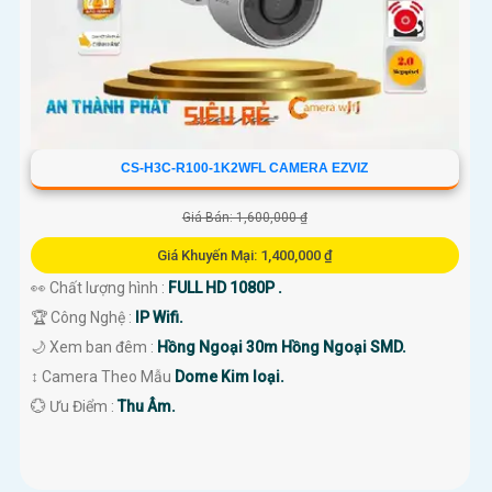
CS-H3C-R100-1K2WFL CAMERA EZVIZ
Giá Bán: 1,600,000 ₫
Giá Khuyến Mại: 1,400,000 ₫
👀 Chất lượng hình :
FULL HD 1080P .
🏆 Công Nghệ :
IP Wifi.
🌙 Xem ban đêm :
Hồng Ngoại 30m Hồng Ngoại SMD.
↕️ Camera Theo Mẫu
Dome Kim loại.
️💮 Ưu Điểm :
Thu Âm.