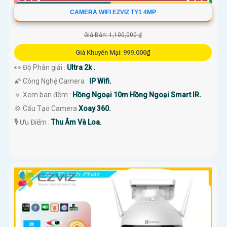
CAMERA WIFI EZVIZ TY1 4MP
Giá Bán: 1,100,000 ₫
Giá Khuyến Mại: 999.000₫
👀 Độ Phân giải :
Ultra 2k .
🌠 Công Nghệ Camera :
IP Wifi.
🔅 Xem ban đêm :
Hồng Ngoại 10m Hồng Ngoại Smart IR.
💢 Cấu Tạo Camera
Xoay 360.
️🎙 Ưu Điểm :
Thu Âm Và Loa.