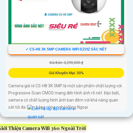
✓ CS-H8 3K 5MP CAMERA WIFI EZVIZ SẮC NÉT
Giá Bán: 3,290,000 ₫
Giá Khuyến Mại: 30%
Camera giá rẻ CS-H8 3K 5MP là một sản phẩm chất lượng với
Progressive Scan CMOS mang đến hình ảnh rõ nét. Đặc biệt,
camera có chất lượng hình ảnh ban đêm với khả năng quan
sát tối đa 30m bằng công nghệ Hồng Ngoại
Giới Thiệu Camera Wifi 360 Ngoài Trời