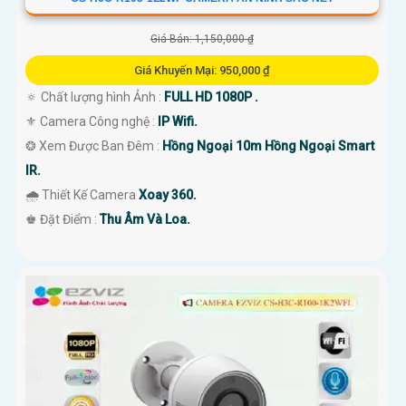
Giá Bán: 1,150,000 ₫
Giá Khuyến Mại: 950,000 ₫
🔅 Chất lượng hình Ảnh :
FULL HD 1080P .
⚜️ Camera Công nghệ :
IP Wifi.
❂ Xem Được Ban Đêm :
Hồng Ngoại 10m Hồng Ngoại Smart
IR.
🌧️ Thiết Kế Camera
Xoay 360.
️♚ Đặt Điểm :
Thu Âm Và Loa.