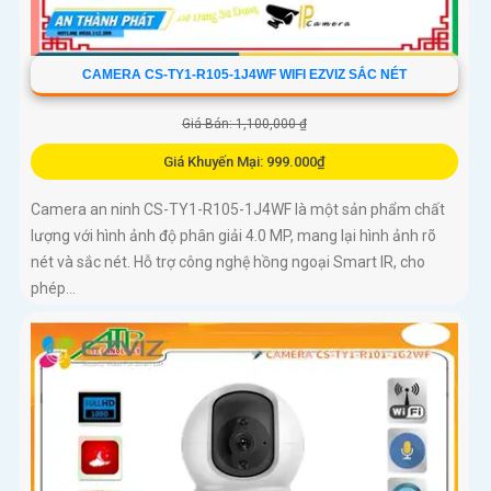
CAMERA CS-TY1-R105-1J4WF WIFI EZVIZ SẮC NÉT
Giá Bán: 1,100,000 ₫
Giá Khuyến Mại: 999.000₫
Camera an ninh CS-TY1-R105-1J4WF là một sản phẩm chất
lượng với hình ảnh độ phân giải 4.0 MP, mang lại hình ảnh rõ
nét và sắc nét. Hỗ trợ công nghệ hồng ngoại Smart IR, cho
phép...