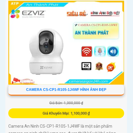
CAMERA CS-CP1-R105-1J4WF HÌNH ẢNH ĐẸP
Giá Bán: 1,300,000 ₫
Giá Khuyến Mại: 1,100,000 ₫
Camera An Ninh CS-CP1-R105-1J4WF là một sản phẩm