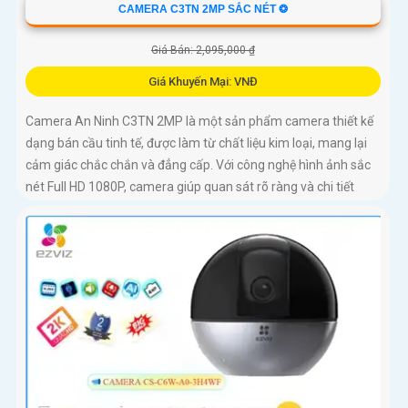
CAMERA C3TN 2MP SẮC NÉT ❂
Giá Bán: 2,095,000 ₫
Giá Khuyến Mại: VNĐ
Camera An Ninh C3TN 2MP là một sản phẩm camera thiết kế
dạng bán cầu tinh tế, được làm từ chất liệu kim loại, mang lại
cảm giác chắc chắn và đẳng cấp. Với công nghệ hình ảnh sắc
nét Full HD 1080P, camera giúp quan sát rõ ràng và chi tiết