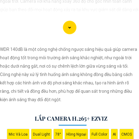
ngoài trời. Camera với khả năng xoay 360 độ cho góc nhìn toàn cảnh
giúp bạn theo dõi mọi hoạt động xảy ra tại khu vực giám sát dễ dàng với
các chi tiết trong khung hình sẽ được thể hiện rõ ràng.
Camera được thiết kế chắc chắn, chống nước và chống bụi giúp camera
hoạt động ổn định trong mọi điều kiện thời tiết. ️Với camera wifi 360
WDR 140dB là một công nghệ chống ngược sáng hiệu quả giúp camera
ngoài trời, bạn có thể yên tâm mà không cần lo lắng về việc bị xâm nhập
hoạt động tốt trong môi trường ánh sáng khắc nghiệt, như ngoài trời
hoặc mất trội tài sản.
hoặc dưới nắng gắt, nơi có sự chênh lệch lớn giữa vùng sáng và tối.
Công nghệ này xử lý tình huống ánh sáng không đồng đều bằng cách
kết hợp các hình ảnh với độ phơi sáng khác nhau, tạo ra hình ảnh rõ
ràng, chi tiết và đồng đều hơn, phù hợp để quan sát trong những điều
kiện ánh sáng thay đổi đột ngột.
LẮP CAMERA H.265+ EZVIZ
Mic Và Loa
Dual Light
78°
Hồng Ngoại
Full Color
AI
CMOS