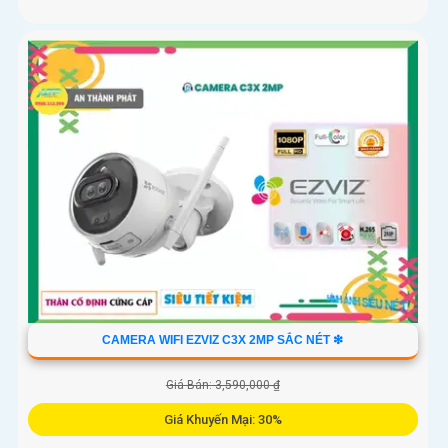
CAMERA WIFI EZVIZ C3X 2MP SẮC NÉT ❇
Giá Bán: 3,590,000 ₫
Giá Khuyến Mại: 30%