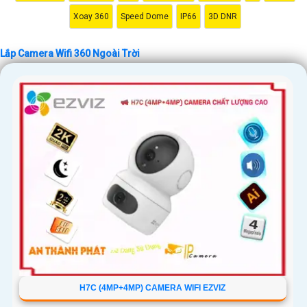
Xoay 360
Speed Dome
IP66
3D DNR
'
Lắp Camera Wifi 360 Ngoài Trời
H7C (4MP+4MP) CAMERA WIFI EZVIZ