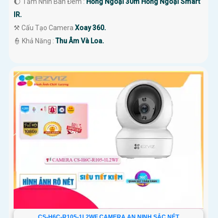
🌔 Tầm Nhìn Ban Đêm :
Hồng Ngoại 30m Hồng Ngoại Smart
IR.
⚒ Cấu Tạo Camera
Xoay 360.
️👮 Khả Năng :
Thu Âm Và Loa.
CS-H6C-R105-1L2WF CAMERA AN NINH SẮC NÉT