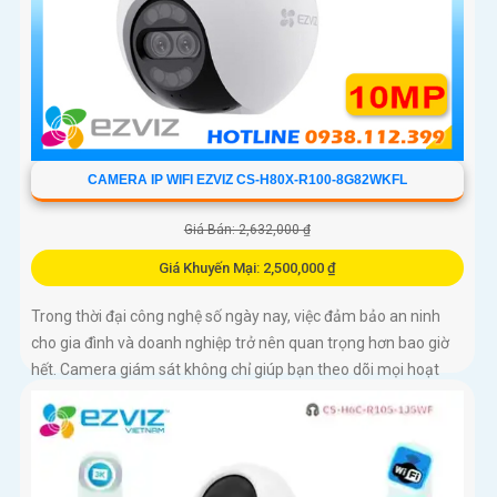
CAMERA IP WIFI EZVIZ CS-H80X-R100-8G82WKFL
Giá Bán: 2,632,000 ₫
Giá Khuyến Mại: 2,500,000 ₫
Trong thời đại công nghệ số ngày nay, việc đảm bảo an ninh
cho gia đình và doanh nghiệp trở nên quan trọng hơn bao giờ
hết. Camera giám sát không chỉ giúp bạn theo dõi mọi hoạt
động xung quanh mà còn mang lại sự an tâm cho bạn và
những người thân yêu