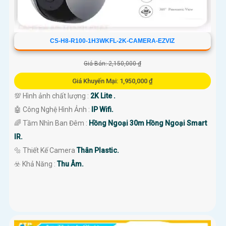
CS-H8-R100-1H3WKFL-2K-CAMERA-EZVIZ
Giá Bán: 2,150,000 ₫
Giá Khuyến Mại: 1,950,000 ₫
💯 Hình ảnh chất lượng :
2K Lite .
🤖️ Công Nghệ Hình Ảnh :
IP Wifi.
🌈 Tầm Nhìn Ban Đêm :
Hồng Ngoại 30m Hồng Ngoại Smart
IR.
🔩 Thiết Kế Camera
Thân Plastic.
️☣️ Khả Năng :
Thu Âm.