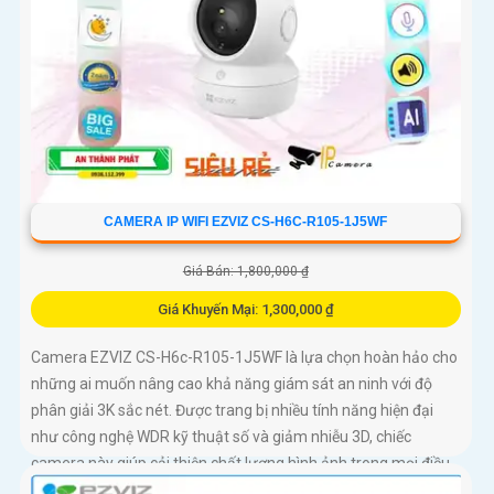
CAMERA IP WIFI EZVIZ CS-H6C-R105-1J5WF
Giá Bán: 1,800,000 ₫
Giá Khuyến Mại: 1,300,000 ₫
Camera EZVIZ CS-H6c-R105-1J5WF là lựa chọn hoàn hảo cho
những ai muốn nâng cao khả năng giám sát an ninh với độ
phân giải 3K sắc nét. Được trang bị nhiều tính năng hiện đại
như công nghệ WDR kỹ thuật số và giảm nhiễu 3D, chiếc
camera này giúp cải thiện chất lượng hình ảnh trong mọi điều
kiện ánh sáng