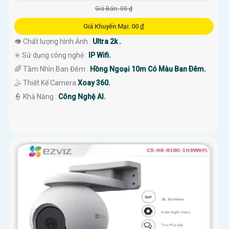
Giá Bán: 00 ₫
Giá Khuyến Mại: 00 ₫
👁 Chất lượng hình Ảnh :
Ultra 2k .
✳️ Sử dụng công nghệ :
IP Wifi.
🌈 Tầm Nhìn Ban Đêm :
Hồng Ngoại 10m Có Màu Ban Ðêm.
🤹 Thiết Kế Camera
Xoay 360.
️👮 Khả Năng :
Công Nghệ AI.