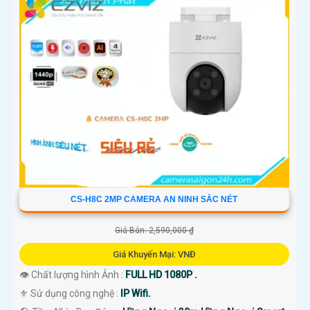
CS-H8C 2MP CAMERA AN NINH SẮC NÉT
Giá Bán: 2,590,000 ₫
Giá Khuyến Mại: VNĐ
👁 Chất lượng hình Ảnh :
FULL HD 1080P .
⚜️ Sử dụng công nghệ :
IP Wifi.