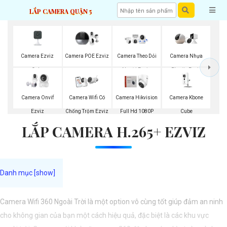
LẮP CAMERA QUẬN 5
Camera Ezviz
Camera POE Ezviz
Camera Theo Dỏi
Camera Nhựa
Cube
Người Ezviz
Plastic Ezviz
Camera Kbone
Camera Onvif
Camera Wifi Có
Camera Hikvision
Cube
Ezviz
Chống Trộm Ezviz
Full Hd 1080P
LẮP CAMERA H.265+ EZVIZ
Camera Wifi 360 Ngoài Trời là một option vô cùng tốt giúp đảm an ninh
cho không gian của bạn một cách hiệu quả, đặc biệt là các khu vực