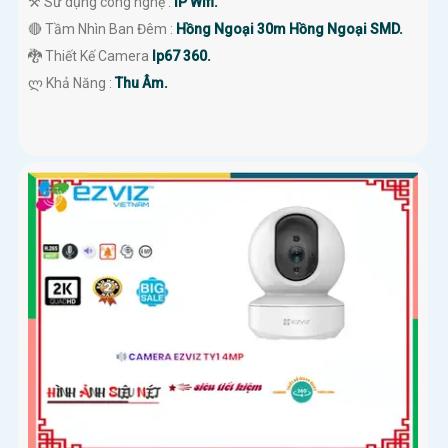
⚒ Sử dụng công nghệ :
IP Wifi.
🔴 Tầm Nhìn Ban Đêm :
Hồng Ngoại 30m Hồng Ngoại SMD.
🐉️ Thiết Kế Camera
Ip67 360.
️ლ Khả Năng :
Thu Âm.