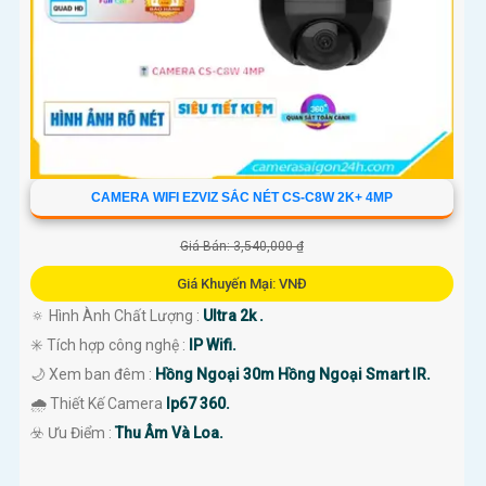
CAMERA WIFI EZVIZ SẮC NÉT CS-C8W 2K+ 4MP
Giá Bán: 3,540,000 ₫
Giá Khuyến Mại: VNĐ
🔅 Hình Ành Chất Lượng :
Ultra 2k .
✳️ Tích hợp công nghệ :
IP Wifi.
🌙 Xem ban đêm :
Hồng Ngoại 30m Hồng Ngoại Smart IR.
🌧️ Thiết Kế Camera
Ip67 360.
️☣️ Ưu Điểm :
Thu Âm Và Loa.