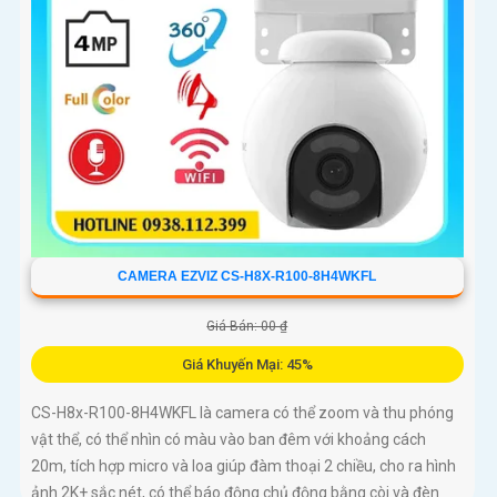
CAMERA EZVIZ CS-H8X-R100-8H4WKFL
Giá Bán: 00 ₫
Giá Khuyến Mại: 45%
CS-H8x-R100-8H4WKFL là camera có thể zoom và thu phóng
vật thể, có thể nhìn có màu vào ban đêm với khoảng cách
20m, tích hợp micro và loa giúp đàm thoại 2 chiều, cho ra hình
ảnh 2K+ sắc nét, có thể báo động chủ động bằng còi và đèn