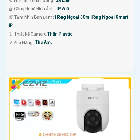
💯 Hình ảnh chất lượng :
2K Lite .
🤖️ Công Nghệ Hình Ảnh :
IP Wifi.
🌈 Tầm Nhìn Ban Đêm :
Hồng Ngoại 30m Hồng Ngoại Smart
IR.
🔩 Thiết Kế Camera
Thân Plastic.
️☣️ Khả Năng :
Thu Âm.