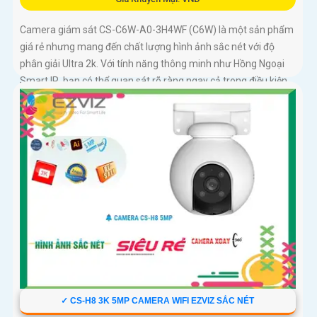
Camera giám sát CS-C6W-A0-3H4WF (C6W) là một sản phẩm
giá rẻ nhưng mang đến chất lượng hình ảnh sắc nét với độ
phân giải Ultra 2k. Với tính năng thông minh như Hồng Ngoại
Smart IR, bạn có thể quan sát rõ ràng ngay cả trong điều kiện
ánh sáng yếu
✓ CS-H8 3K 5MP CAMERA WIFI EZVIZ SẮC NÉT