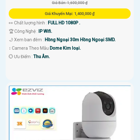
Giá Bán: 1,600,000 ₫
Giá Khuyến Mại: 1,400,000 ₫
👀 Chất lượng hình :
FULL HD 1080P .
🏆 Công Nghệ :
IP Wifi.
🌙 Xem ban đêm :
Hồng Ngoại 30m Hồng Ngoại SMD.
↕️ Camera Theo Mẫu
Dome Kim loại.
️💮 Ưu Điểm :
Thu Âm.