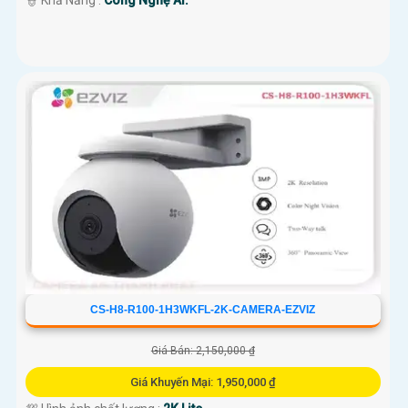
️👮 Khả Năng :
Công Nghệ AI.
CS-H8-R100-1H3WKFL-2K-CAMERA-EZVIZ
Giá Bán: 2,150,000 ₫
Giá Khuyến Mại: 1,950,000 ₫