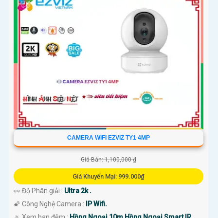
CAMERA WIFI EZVIZ TY1 4MP
Giá Bán: 1,100,000 ₫
Giá Khuyến Mại: 999.000₫
👀 Độ Phân giải :
Ultra 2k .
🌠 Công Nghệ Camera :
IP Wifi.
🔅 Xem ban đêm :
Hồng Ngoại 10m Hồng Ngoại Smart IR.