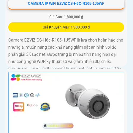
CAMERA IP WIFI EZVIZ CS-H6C-R105-1J5WF
Giá Bán: 1,800,000 ₫
Giá Khuyến Mại: 1,300,000 ₫
Camera EZVIZ CS-H6c-R105-1J5WF là lựa chọn hoàn hảo cho
những ai muốn nâng cao khả năng giám sát an ninh với độ
phân giải 3K sắc nét. Được trang bị nhiều tính năng hiện đại
như công nghệ WDR kỹ thuật số và giảm nhiễu 3D, chiếc
camera này giúp cải thiện chất lượng hình ảnh trong mọi điều
kiện ánh sáng