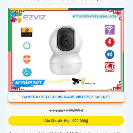
CAMERA CS-TY1-R105-1J4WF WIFI EZVIZ SẮC NÉT
Giá Bán: 1,100,000 ₫
Giá Khuyến Mại: 999.000₫