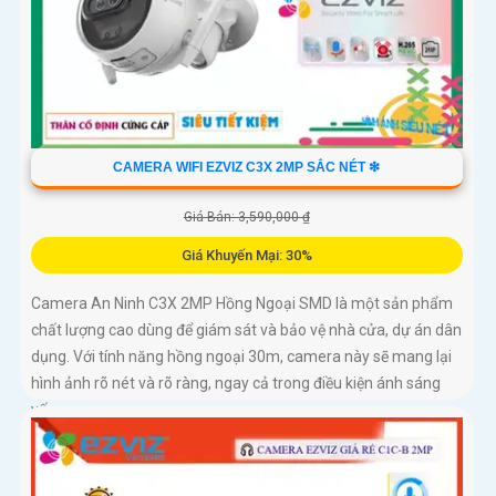
CAMERA WIFI EZVIZ C3X 2MP SẮC NÉT ❇
Giá Bán: 3,590,000 ₫
Giá Khuyến Mại: 30%
Camera An Ninh C3X 2MP Hồng Ngoại SMD là một sản phẩm
chất lượng cao dùng để giám sát và bảo vệ nhà cửa, dự án dân
dụng. Với tính năng hồng ngoại 30m, camera này sẽ mang lại
hình ảnh rõ nét và rõ ràng, ngay cả trong điều kiện ánh sáng
yếu