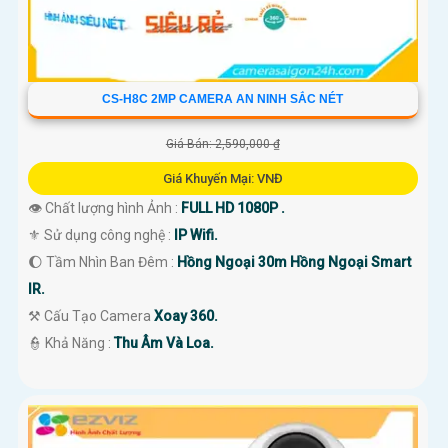
CS-H8C 2MP CAMERA AN NINH SẮC NÉT
Giá Bán: 2,590,000 ₫
Giá Khuyến Mại: VNĐ
👁 Chất lượng hình Ảnh :
FULL HD 1080P .
⚜️ Sử dụng công nghệ :
IP Wifi.
🌔 Tầm Nhìn Ban Đêm :
Hồng Ngoại 30m Hồng Ngoại Smart
IR.
⚒ Cấu Tạo Camera
Xoay 360.
️👮 Khả Năng :
Thu Âm Và Loa.