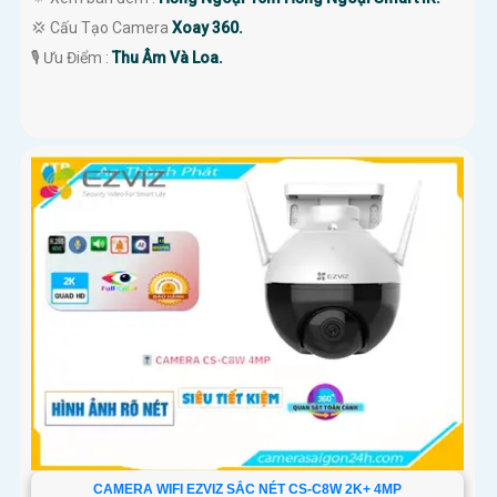
💢 Cấu Tạo Camera
Xoay 360.
️🎙 Ưu Điểm :
Thu Âm Và Loa.
CAMERA WIFI EZVIZ SẮC NÉT CS-C8W 2K+ 4MP