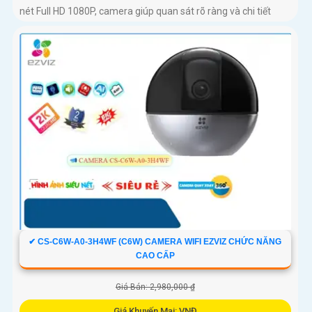
nét Full HD 1080P, camera giúp quan sát rõ ràng và chi tiết
✔ CS-C6W-A0-3H4WF (C6W) CAMERA WIFI EZVIZ CHỨC NĂNG
CAO CẤP
Giá Bán: 2,980,000 ₫
Giá Khuyến Mại: VNĐ