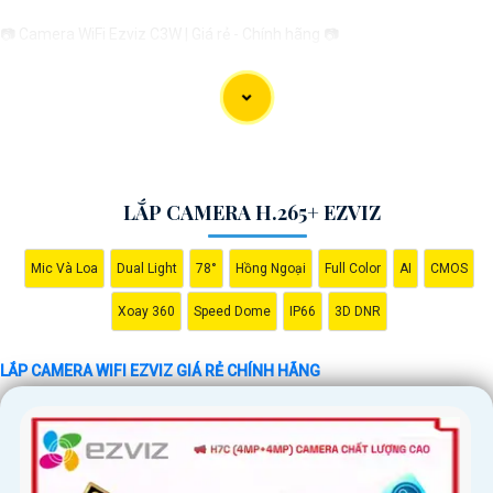
📷 Camera WiFi Ezviz C3W | Giá rẻ - Chính hãng 📷
🔹 Thiết kế hiện đại, chống nước IP66 giúp sử dụng ở mọi điều kiện thời
tiết.🔹 Độ phân giải Full HD 1080p, hình ảnh sắc nét, chất lượng cao.🔹
Kết nối không dây qua WiFi, dễ dàng cài đặt và sử dụng.🔹 Hỗ trợ thẻ nhớ
lên đến 256GB, ghi lại và lưu trữ thông tin dễ dàng.🔹 Tính năng cảnh
báo chuyển động thông minh, giữ an ninh tốt hơn cho ngôi nhà của bạn.
LẮP CAMERA H.265+ EZVIZ
Mic Và Loa
Dual Light
78°
Hồng Ngoại
Full Color
AI
CMOS
Hy vọng mẫu tư giới thiệu trên sẽ giúp bạn trong việc quảng bá sản
phẩm Camera Wifi Ezviz. Nếu có bất kỳ ý kiến hoặc cần sự chỉnh sửa
Xoay 360
Speed Dome
IP66
3D DNR
nào, bạn đừng ngần ngại để lại lời nhắn. Chúc bạn thành công!
LẮP CAMERA WIFI EZVIZ GIÁ RẺ CHÍNH HÃNG