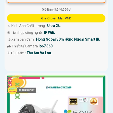
Giá Bán: 3,540,000 ₫
Giá Khuyến Mại: VNĐ
🔅 Hình Ành Chất Lượng :
Ultra 2k .
✳️ Tích hợp công nghệ :
IP Wifi.
🌙 Xem ban đêm :
Hồng Ngoại 30m Hồng Ngoại Smart IR.
🌧️ Thiết Kế Camera
Ip67 360.
️☣️ Ưu Điểm :
Thu Âm Và Loa.