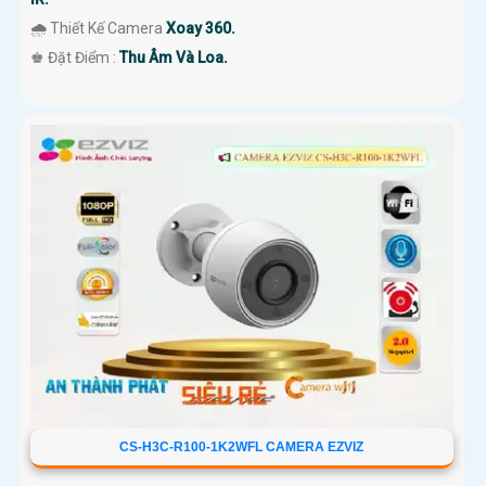
🌧️ Thiết Kế Camera
Xoay 360.
️♚ Đặt Điểm :
Thu Âm Và Loa.
CS-H3C-R100-1K2WFL CAMERA EZVIZ