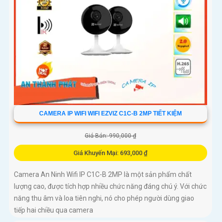
CAMERA IP WIFI WIFI EZVIZ C1C-B 2MP TIẾT KIỆM
Giá Bán: 990,000 ₫
Giá Khuyến Mại: 693,000 ₫
Camera An Ninh Wifi IP C1C-B 2MP là một sản phẩm chất
lượng cao, được tích hợp nhiều chức năng đáng chú ý. Với chức
năng thu âm và loa tiên nghi, nó cho phép người dùng giao
tiếp hai chiều qua camera