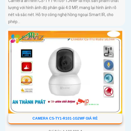
Camera an ninh CS-TY1-R105-1J4WF là một sản phẩm chất
lượng với hình ảnh độ phân giải 4.0 MP, mang lại hình ảnh rõ
nét và sắc nét. Hỗ trợ công nghệ hồng ngoại Smart IR, cho
phép...
CAMERA CS-TY1-R101-1G2WF GIÁ RẺ