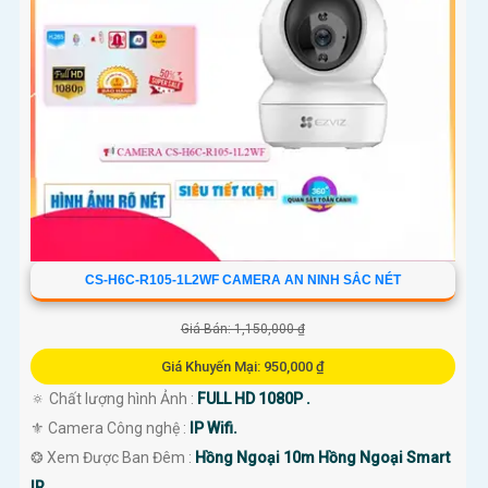
CS-H6C-R105-1L2WF CAMERA AN NINH SẮC NÉT
Giá Bán: 1,150,000 ₫
Giá Khuyến Mại: 950,000 ₫
🔅 Chất lượng hình Ảnh :
FULL HD 1080P .
⚜️ Camera Công nghệ :
IP Wifi.
❂ Xem Được Ban Đêm :
Hồng Ngoại 10m Hồng Ngoại Smart
IR.