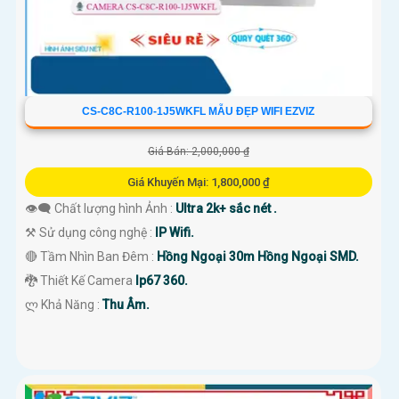
CS-C8C-R100-1J5WKFL MẪU ĐẸP WIFI EZVIZ
Giá Bán: 2,000,000 ₫
Giá Khuyến Mại: 1,800,000 ₫
👁️‍🗨 Chất lượng hình Ảnh :
Ultra 2k+ sắc nét .
⚒ Sử dụng công nghệ :
IP Wifi.
🔴 Tầm Nhìn Ban Đêm :
Hồng Ngoại 30m Hồng Ngoại SMD.
🐉️ Thiết Kế Camera
Ip67 360.
️ლ Khả Năng :
Thu Âm.