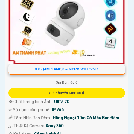
'
H7C (4MP+4MP) CAMERA WIFI EZVIZ
Giá Bán: 00 ₫
Giá Khuyến Mại: 00 ₫
👁 Chất lượng hình Ảnh :
Ultra 2k .
✳️ Sử dụng công nghệ :
IP Wifi.
🌈 Tầm Nhìn Ban Đêm :
Hồng Ngoại 10m Có Màu Ban Ðêm.
🤹 Thiết Kế Camera
Xoay 360.