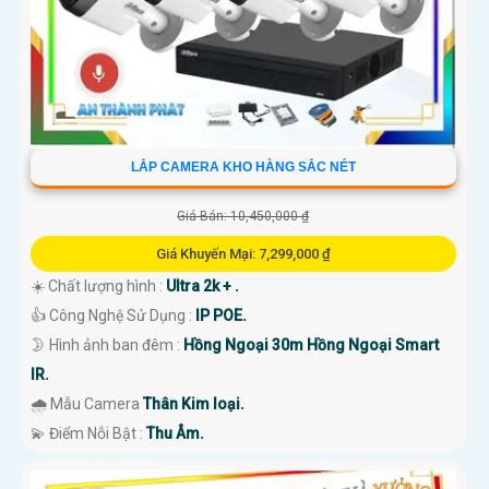
LẮP CAMERA KHO HÀNG SẮC NÉT
Giá Bán: 10,450,000 ₫
Giá Khuyến Mại: 7,299,000 ₫
☀️ Chất lượng hình :
Ultra 2k + .
👍 Công Nghệ Sử Dụng :
IP POE.
🌛 Hình ảnh ban đêm :
Hồng Ngoại 30m Hồng Ngoại Smart
IR.
🌧️ Mẫu Camera
Thân Kim loại.
️💫 Điểm Nỗi Bật :
Thu Âm.