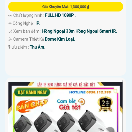
Giá Khuyến Mại: 1,300,000 ₫
👀 Chất lượng hình :
FULL HD 1080P .
✳️ Công Nghệ :
IP.
🌙 Xem ban đêm :
Hồng Ngoại 30m Hồng Ngoại Smart IR.
🤹 Camera Thiết Kế
Dome Kim Loại.
️🎙 Ưu Điểm :
Thu Âm.