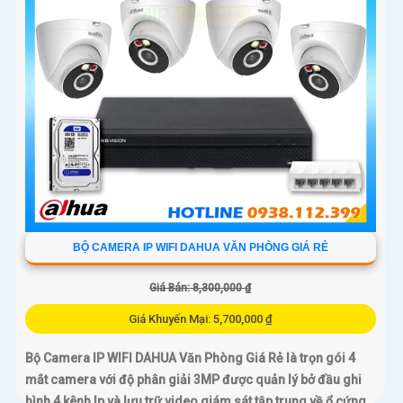
BỘ CAMERA IP WIFI DAHUA VĂN PHÒNG GIÁ RẺ
Giá Bán: 8,300,000 ₫
Giá Khuyến Mại: 5,700,000 ₫
Bộ Camera IP WIFI DAHUA Văn Phòng Giá Rẻ là trọn gói 4
mắt camera với độ phân giải 3MP được quản lý bở đầu ghi
hình 4 kênh Ip và lưu trữ video giám sát tập trung về ổ cứng