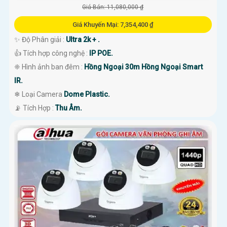
Giá Bán: 11,080,000 ₫
Giá Khuyến Mại: 7,354,400 ₫
✨ Độ Phân giải :
Ultra 2k + .
👍 Tích hợp công nghệ :
IP POE.
❈ Hình ảnh ban đêm :
Hồng Ngoại 30m Hồng Ngoại Smart
IR.
❄ Loại Camera
Dome Plastic.
️📡 Tích Hợp :
Thu Âm.