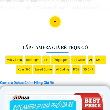
và hình ảnh sắc nét, bạn có thể sử dụng câu tư vấn sau đây:
"Camera Dahua chính hãng mang đến cho bạn sự tin cậy và chất lượng
vượt trội. Với hình ảnh sắc nét và tính năng an ninh hiện đại, sản phẩm
này hứa hẹn đáp ứng mọi nhu cầu giám sát của bạn. Đừng ngần ngại
trải nghiệm sự ổn định và chất lượng vượt trội của Camera Dahua chính
hãng với mức giá vô cùng hấp dẫn."
LẮP CAMERA GIÁ RẺ TRỌN GÓI
Mic Và Loa
Dual Light
78°
Hồng Ngoại
Full Color
AI
CMOS
Xoay 360
Speed Dome
AI Coding
IP66
3D DNR
Camera Dahua Chính Hãng Giá Rẻ
'