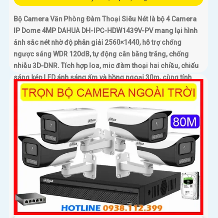
Bộ Camera Văn Phòng Đàm Thoại Siêu Nét là bộ 4 Camera
IP Dome 4MP DAHUA DH-IPC-HDW1439V-PV mang lại hình
ảnh sắc nét nhờ độ phân giải 2560×1440, hỗ trợ chống
ngược sáng WDR 120dB, tự động cân bằng trắng, chống
nhiễu 3D-DNR. Tích hợp loa, mic đàm thoại hai chiều, chiếu
sáng kép LED ánh sáng ấm và hồng ngoại 30m, cùng tính
năng phát hiện con người, giúp giám sát hiệu quả ngày đêm