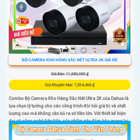
BỘ CAMERA KHO HÀNG SẮC NÉT ULTRA 2K GIÁ RẺ
Giá Bán: 11,080,000 ₫
Giá Khuyến Mại: 7,354,400 ₫
Combo Bộ Camera Kho Hàng Sắc Nét Ultra 2K của Dahua là
lựa chọn lý tưởng cho các công trình đòi hỏi giá trị và chất
lượng cao mà không cần bỏ ra số tiền lớn. Với thiết kế hiện
đại và công nghệ tiên tiến, sản phẩm này đảm bảo mang lại
sự an ninh toàn diện cho người sử dụng