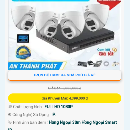
TRỌN BỘ CAMERA NHÀ PHỐ GIÁ RẺ
Giá Bán: 6,000,000 ₫
Giá Khuyến Mại: 4,399,000 ₫
💯 Chất lượng hình :
FULL HD 1080P .
®️ Công Nghệ Sử Dụng :
IP.
💡 Hình ảnh ban đêm :
Hồng Ngoại 30m Hồng Ngoại Smart