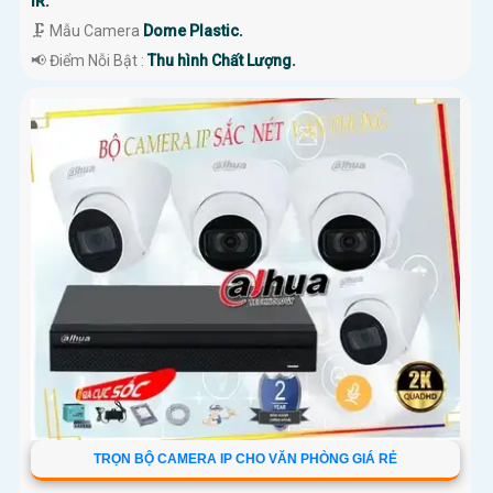
IR.
🗜️ Mẫu Camera
Dome Plastic.
️📢 Điểm Nỗi Bật :
Thu hình Chất Lượng.
TRỌN BỘ CAMERA IP CHO VĂN PHÒNG GIÁ RẺ