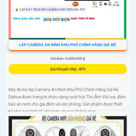
LẮP CAMERA AN NINH KHU PHỐ CHÍNH HÃNG GIÁ RẺ
Giá Bán: 9,600,000 ₫
Giá Khuyến Mại: 45%
Đầy đủ bộ lắp Camera An Ninh Khu Phố Chính Hãng Giá Rẻ
Dahua được trang bị chức năng vượt trội Thu Âm Và Loa, đảm
bảo an ninh cho gia đình và văn phòng. Sản phẩm được thiết
kế nhỏ gọn tinh tế, phù hợp với mọi không gian