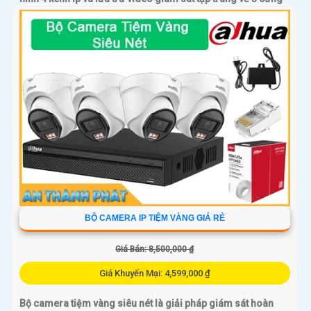
trong đầu ghi hình với đầy đủ các chưc năng như AI Phát
hiện chuyển động, đàm thoại âm thanh 2 chiều và giám sát
có màu vào ban đêm
BỘ CAMERA IP TIỆM VÀNG GIÁ RẺ
Giá Bán: 8,500,000 ₫
Giá Khuyến Mại: 4,599,000 ₫
Bộ camera tiệm vàng siêu nét là giải pháp giám sát hoàn