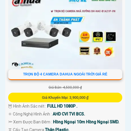
TRỌN BỘ 4 CAMERA DAHUA NGOÀI TRỜI GIÁ RẺ
Giá Bán: 4,500,000 ₫
Giá Khuyến Mại: 3,900,000 ₫
🦉 Hình Ảnh Sắc nét :
FULL HD 1080P .
⚛️ Công Nghệ Hình Ảnh :
AHD CVI TVI BCS.
🔦 Xem Được Ban Đêm :
Hồng Ngoại 10m Hồng Ngoại SMD.
♊ Cấu Tạo Camera
Thân Plastic.