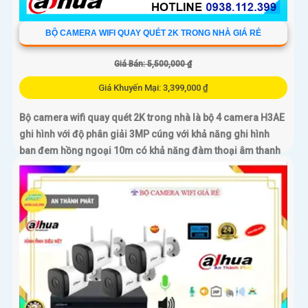
BỘ CAMERA WIFI QUAY QUÉT 2K TRONG NHÀ GIÁ RẺ
Giá Bán: 5,500,000 ₫
Giá Khuyến Mại: 3,399,000 ₫
Bộ camera wifi quay quét 2K trong nhà là bộ 4 camera H3AE
ghi hình với độ phân giải 3MP cúng với khả năng ghi hình
ban đem hồng ngoại 10m có khả năng đàm thoại âm thanh
2 chiều và phát hiện chuyển động chuẩn sát rất thích hợp lắp
đặt cho các văn phòng, gia đình, những vị trí giám sát yêu
cầu camera vừa có thể giám sát đêm vừa có thể đàm thoại
được âm thanh 2 chiều.