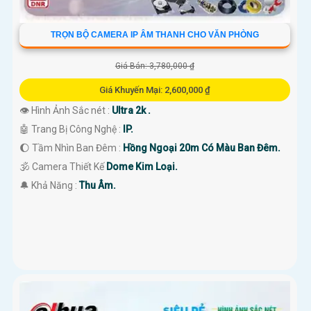
TRỌN BỘ CAMERA IP ÂM THANH CHO VĂN PHÒNG
Giá Bán: 3,780,000 ₫
Giá Khuyến Mại: 2,600,000 ₫
👁 Hình Ảnh Sắc nét :
Ultra 2k .
🤖️ Trang Bị Công Nghệ :
IP.
🌔 Tầm Nhìn Ban Đêm :
Hồng Ngoại 20m Có Màu Ban Đêm.
🕉️ Camera Thiết Kế
Dome Kim Loại.
️🔔 Khả Năng :
Thu Âm.