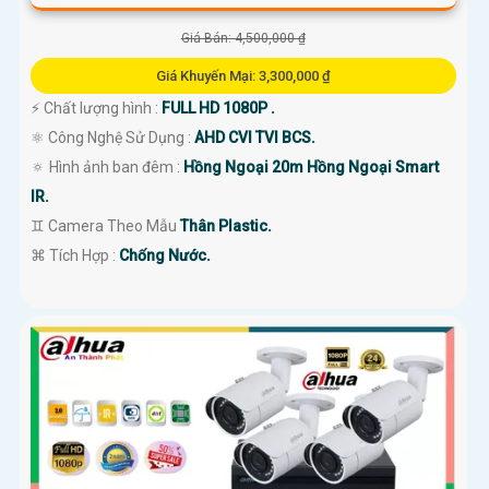
Giá Bán: 4,500,000 ₫
Giá Khuyến Mại: 3,300,000 ₫
️⚡ Chất lượng hình :
FULL HD 1080P .
⚛️ Công Nghệ Sử Dụng :
AHD CVI TVI BCS.
🔅 Hình ảnh ban đêm :
Hồng Ngoại 20m Hồng Ngoại Smart
IR.
♊ Camera Theo Mẫu
Thân Plastic.
️⌘ Tích Hợp :
Chống Nước.