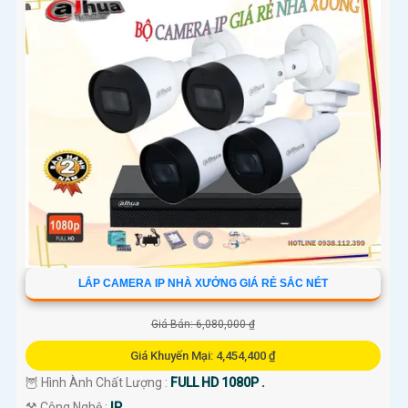
LẮP CAMERA IP NHÀ XƯỞNG GIÁ RẺ SẮC NÉT
Giá Bán: 6,080,000 ₫
Giá Khuyến Mại: 4,454,400 ₫
🦉 Hình Ành Chất Lượng :
FULL HD 1080P .
⚒ Công Nghệ :
IP.