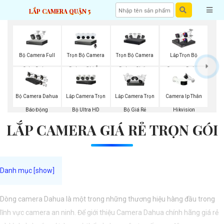
LẮP CAMERA QUẬN 5
Bộ Camera Full
Trọn Bộ Camera
Trọn Bộ Camera
Lắp Trọn Bộ
Color Dahua
Dahua Ghi Âm
Dahua Chống
Camera Dahua
Trộm
Lắp Camera Trọn
Bộ Camera Dahua
Lắp Camera Trọn
Camera Ip Thân
Bộ Ultra HD
Báo Động
Bộ Giá Rẻ
Hikvision
LẮP CAMERA GIÁ RẺ TRỌN GÓI
Dòng camera Dahua là một trong những thương hiệu hàng đầu trong
lĩnh vực camera an ninh. Để giới thiệu Camera Dahua chính hãng giá rẻ