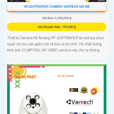
VP-224TP|AP|CP CAMERA VANTECH GIÁ RẺ
Giá Bán: 1,100,000 ₫
Giá Khuyến Mại: 770,000 ₫
Thiết bị Camera HD Analog VP-224TP|AP|CP là một lựa chọn
tuyệt vời cho việc giám sát và bảo vệ an ninh. Với chất lượng
hình ảnh 2.0 MP FULL HD 1080P, camera này cho ra những...