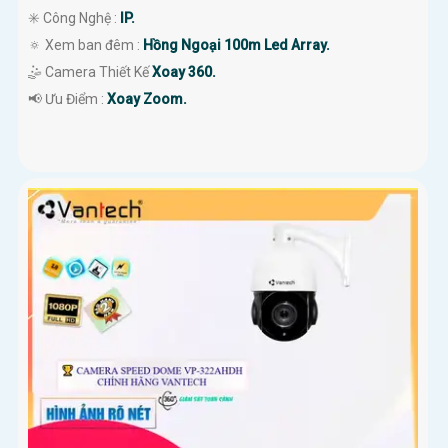
✳️ Công Nghệ :
IP.
🔅 Xem ban đêm :
Hồng Ngoại 100m Led Array.
🤹 Camera Thiết Kế
Xoay 360.
️📢 Ưu Điểm :
Xoay Zoom.