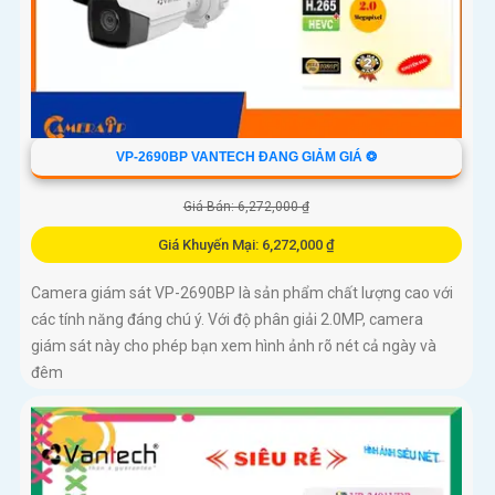
VP-2690BP VANTECH ĐANG GIẢM GIÁ ❂
Giá Bán: 6,272,000 ₫
Giá Khuyến Mại: 6,272,000 ₫
Camera giám sát VP-2690BP là sản phẩm chất lượng cao với
các tính năng đáng chú ý. Với độ phân giải 2.0MP, camera
giám sát này cho phép bạn xem hình ảnh rõ nét cả ngày và
đêm