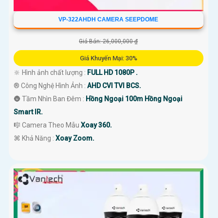
VP-322AHDH CAMERA SEEPDOME
Giá Bán: 26,000,000 ₫
Giá Khuyến Mại: 30%
🔆 Hình ảnh chất lượng :
FULL HD 1080P .
®️ Công Nghệ Hình Ảnh :
AHD CVI TVI BCS.
🌚 Tầm Nhìn Ban Đêm :
Hồng Ngoại 100m Hồng Ngoại
Smart IR.
🎼️ Camera Theo Mẫu
Xoay 360.
️⌘ Khả Năng :
Xoay Zoom.