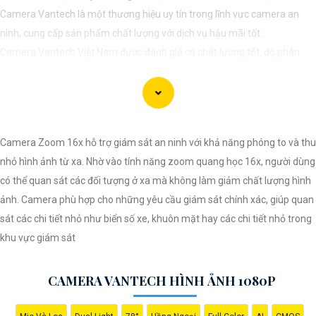
Camera Vantech là một thương hiệu uy tín trong lĩnh vực camera an
ninh, cung cấp sản phẩm chất lượng với dịch vụ hậu mãi tốt.
Camera Vantech Việt Nam được đánh giá có chất lượng tốt, độ phân
giải cao, hình ảnh sắc nét. camera Vantech còn được thiết kế chống
nước, chống va đập, phù hợp sử dụng trong nhiều môi trường khác
nhau.
Với cam kết về chất lượng và dịch vụ, camera Vantech Việt Nam mang
Camera Zoom 16x hỗ trợ giám sát an ninh với khả năng phóng to và thu
lại sự an tâm cho người dùng trong việc giám sát và bảo vệ tài sản.
nhỏ hình ảnh từ xa. Nhờ vào tính năng zoom quang học 16x, người dùng
Đồng thời, giá cả của sản phẩm cũng được đánh giá là hợp lý, phải
có thể quan sát các đối tượng ở xa mà không làm giảm chất lượng hình
chăng.
ảnh. Camera phù hợp cho những yêu cầu giám sát chính xác, giúp quan
Nếu bạn cần thêm thông tin chi tiết về sản phẩm hay muốn tư vấn, hãy
sát các chi tiết nhỏ như biển số xe, khuôn mặt hay các chi tiết nhỏ trong
liên hệ với đại lý phân phối chính thức của Vantech để được hỗ trợ tốt
khu vực giám sát
nhất.
CAMERA VANTECH HÌNH ẢNH 1080P