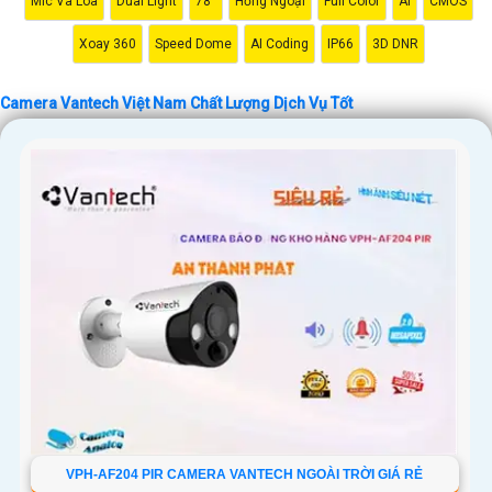
Mic Và Loa
Dual Light
78°
Hồng Ngoại
Full Color
AI
CMOS
Xoay 360
Speed Dome
AI Coding
IP66
3D DNR
Camera Vantech Việt Nam Chất Lượng Dịch Vụ Tốt
'
VPH-AF204 PIR CAMERA VANTECH NGOÀI TRỜI GIÁ RẺ