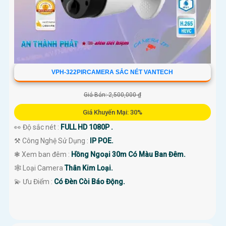
VPH-322PIRCAMERA SẮC NÉT VANTECH
Giá Bán: 2,500,000 ₫
Giá Khuyến Mại: 30%
👀 Độ sắc nét :
FULL HD 1080P .
⚒ Công Nghệ Sử Dụng :
IP POE.
❃ Xem ban đêm :
Hồng Ngoại 30m Có Màu Ban Đêm.
🕸️ Loại Camera
Thân Kim Loại.
️💫 Ưu Điểm :
Có Đèn Còi Báo Động.