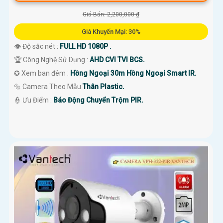
Giá Bán: 2,200,000 ₫
Giá Khuyến Mại: 30%
👁 Độ sắc nét :
FULL HD 1080P .
🏆 Công Nghệ Sử Dụng :
AHD CVI TVI BCS.
✪ Xem ban đêm :
Hồng Ngoại 30m Hồng Ngoại Smart IR.
🔩 Camera Theo Mẫu
Thân Plastic.
️👮 Ưu Điểm :
Báo Động Chuyển Trộm PIR.