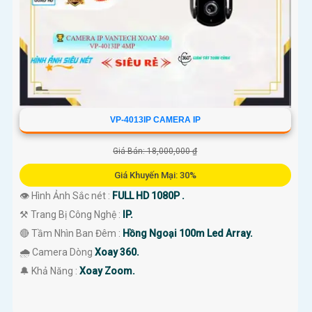
VP-4013IP CAMERA IP
Giá Bán: 18,000,000 ₫
Giá Khuyến Mại: 30%
👁 Hình Ảnh Sắc nét :
FULL HD 1080P .
⚒ Trang Bị Công Nghệ :
IP.
🔴 Tầm Nhìn Ban Đêm :
Hồng Ngoại 100m Led Array.
🌧️ Camera Dòng
Xoay 360.
️🔔 Khả Năng :
Xoay Zoom.