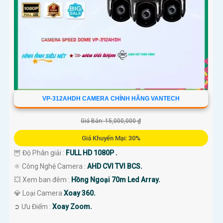
VP-312AHDH CAMERA CHÍNH HÃNG VANTECH
Giá Bán: 15,000,000 ₫
Giá Khuyến Mại: 30%
🦉 Độ Phân giải :
FULL HD 1080P .
⚛️ Công Nghệ Camera :
AHD CVI TVI BCS.
💥 Xem ban đêm :
Hồng Ngoại 70m Led Array.
💎 Loại Camera
Xoay 360.
️➲ Ưu Điểm :
Xoay Zoom.