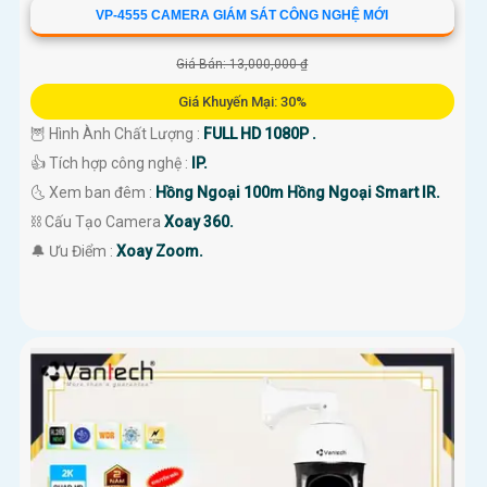
VP-4555 CAMERA GIÁM SÁT CÔNG NGHỆ MỚI
Giá Bán: 13,000,000 ₫
Giá Khuyến Mại: 30%
🦉 Hình Ành Chất Lượng :
FULL HD 1080P .
👍 Tích hợp công nghệ :
IP.
🌜 Xem ban đêm :
Hồng Ngoại 100m Hồng Ngoại Smart IR.
⛓ Cấu Tạo Camera
Xoay 360.
️🔔 Ưu Điểm :
Xoay Zoom.