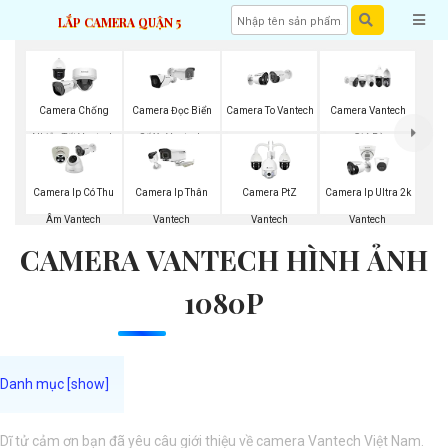
LẮP CAMERA QUẬN 5
Camera Chống
Camera Đọc Biển
Camera To Vantech
Camera Vantech
Nhiễu Tốt Vantech
Số Xe Vantech
Giá Rẻ
Camera Ip Có Thu
Camera Ip Thân
Camera PtZ
Camera Ip Ultra 2k
Âm Vantech
Vantech
Vantech
Vantech
CAMERA VANTECH HÌNH ẢNH
1080P
Dĩ tử cảm ơn bạn đã yêu câu giới thiệu về camera Vantech Việt Nam.