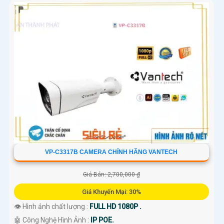
VP-C3317B CAMERA CHÍNH HÃNG VANTECH
Giá Bán: 2,700,000 ₫
Giá Khuyến Mại: 30%
👁 Hình ảnh chất lượng :
FULL HD 1080P .
🤖️ Công Nghệ Hình Ảnh :
IP POE.