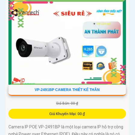
VP-2491BP CAMERA THIẾT KẾ THÂN
Giá Bán: 00 ₫
Giá Khuyến Mại: 00 ₫
Camera IP POE VP-2491BP là một loại camera IP hỗ trợ công
nghệ Power over Ethernet (POE). Điều này có nghĩa là nó có