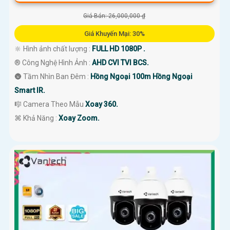
Giá Bán: 26,000,000 ₫
Giá Khuyến Mại: 30%
🔆 Hình ảnh chất lượng :
FULL HD 1080P .
®️ Công Nghệ Hình Ảnh :
AHD CVI TVI BCS.
🌚 Tầm Nhìn Ban Đêm :
Hồng Ngoại 100m Hồng Ngoại
Smart IR.
🎼️ Camera Theo Mẫu
Xoay 360.
️⌘ Khả Năng :
Xoay Zoom.