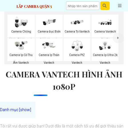
LẮP CAMERA QUẬN 5
Camera Chống
Camera Đọc Biển
Camera To Vantech
Camera Vantech
Nhiễu Tốt Vantech
Số Xe Vantech
Giá Rẻ
Camera Ip Có Thu
Camera Ip Thân
Camera PtZ
Camera Ip Ultra 2k
Âm Vantech
Vantech
Vantech
Vantech
CAMERA VANTECH HÌNH ẢNH
1080P
Tôi rất vui được giúp bạn! Dưới đây là một cách tối ưu để giới thiệu sản