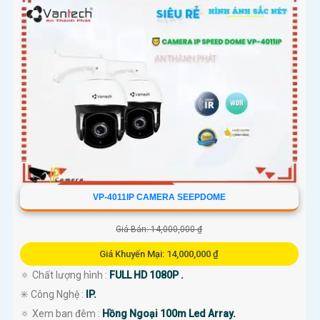
VP-4011IP CAMERA SEEPDOME
Giá Bán: 14,000,000 ₫
Giá Khuyến Mại: 14,000,000 ₫
🔅 Chất lượng hình :
FULL HD 1080P .
✳️ Công Nghệ :
IP.
🔅 Xem ban đêm :
Hồng Ngoại 100m Led Array.