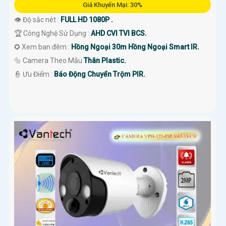
Giá Khuyến Mại: 30%
'
👁 Độ sắc nét :
FULL HD 1080P .
🏆 Công Nghệ Sử Dụng :
AHD CVI TVI BCS.
✪ Xem ban đêm :
Hồng Ngoại 30m Hồng Ngoại Smart IR.
🔩 Camera Theo Mẫu
Thân Plastic.
️👮 Ưu Điểm :
Báo Động Chuyển Trộm PIR.