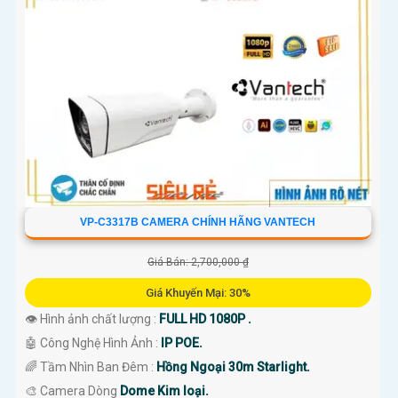
VP-C3317B CAMERA CHÍNH HÃNG VANTECH
Giá Bán: 2,700,000 ₫
Giá Khuyến Mại: 30%
👁 Hình ảnh chất lượng :
FULL HD 1080P .
🤖️ Công Nghệ Hình Ảnh :
IP POE.
🌈 Tầm Nhìn Ban Đêm :
Hồng Ngoại 30m Starlight.
🎨 Camera Dòng
Dome Kim loại.