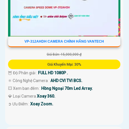
VP-312AHDH CAMERA CHÍNH HÃNG VANTECH
Giá Bán: 15,000,000 ₫
Giá Khuyến Mại: 30%
🦉 Độ Phân giải :
FULL HD 1080P .
⚛️ Công Nghệ Camera :
AHD CVI TVI BCS.
💥 Xem ban đêm :
Hồng Ngoại 70m Led Array.
💎 Loại Camera
Xoay 360.
️➲ Ưu Điểm :
Xoay Zoom.