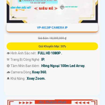
VP-4013IP CAMERA IP
Giá Bán: 18,000,000 ₫
Giá Khuyến Mại: 30%
👁 Hình Ảnh Sắc nét :
FULL HD 1080P .
⚒ Trang Bị Công Nghệ :
IP.
🔴 Tầm Nhìn Ban Đêm :
Hồng Ngoại 100m Led Array.
🌧️ Camera Dòng
Xoay 360.
️🔔 Khả Năng :
Xoay Zoom.