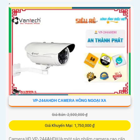
tạp
VP-244AHDH CAMERA HỒNG NGOẠI XA
Giá Bán: 2,500,000 ₫
Giá Khuyến Mại: 1,750,000 ₫
Camera HD VP-244AHDH là một sản phẩm camera cao cấp