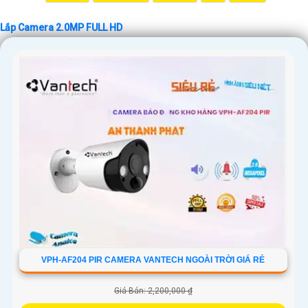
🔗 Liên hệ để đặt mua hoặc biết thêm chi tiết: [SĐT hoặc website của
cửa hàng]
Lắp Camera 2.0MP FULL HD
Hy vọng mô tả này sẽ giúp bạn giới thiệu sản phẩm Camera 2.0MP FULL
HD một cách thu hút và hiệu quả! Nếu bạn cần thêm sự điều chỉnh hoặc
hỗ trợ gì khác, đừng ngần ngại để lại lời nhắn Cung cấp cho công trình.
VPH-AF204 PIR CAMERA VANTECH NGOÀI TRỜI GIÁ RẺ
Giá Bán: 2,200,000 ₫