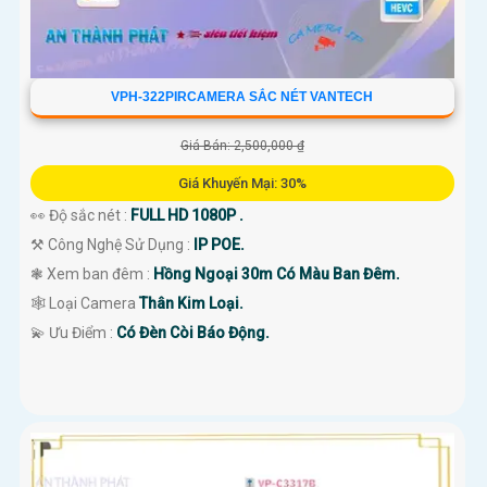
VPH-322PIRCAMERA SẮC NÉT VANTECH
Giá Bán: 2,500,000 ₫
Giá Khuyến Mại: 30%
👀 Độ sắc nét :
FULL HD 1080P .
⚒ Công Nghệ Sử Dụng :
IP POE.
❃ Xem ban đêm :
Hồng Ngoại 30m Có Màu Ban Đêm.
🕸️ Loại Camera
Thân Kim Loại.
️💫 Ưu Điểm :
Có Đèn Còi Báo Động.