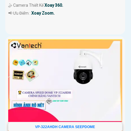
🤹 Camera Thiết Kế
Xoay 360.
️📢 Ưu Điểm :
Xoay Zoom.
VP-322AHDH CAMERA SEEPDOME