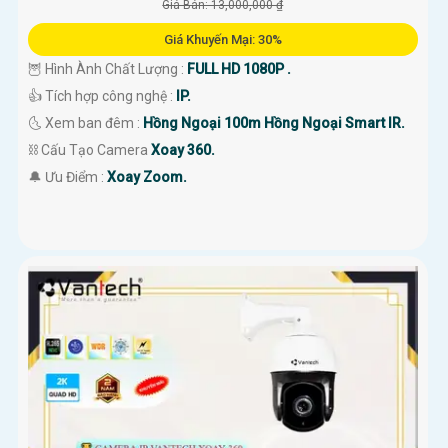
Giá Bán: 13,000,000 ₫
Giá Khuyến Mại: 30%
🦉 Hình Ành Chất Lượng :
FULL HD 1080P .
👍 Tích hợp công nghệ :
IP.
🌜 Xem ban đêm :
Hồng Ngoại 100m Hồng Ngoại Smart IR.
⛓ Cấu Tạo Camera
Xoay 360.
️🔔 Ưu Điểm :
Xoay Zoom.