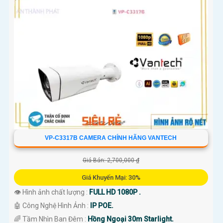
VP-C3317B CAMERA CHÍNH HÃNG VANTECH
Giá Bán: 2,700,000 ₫
Giá Khuyến Mại: 30%
👁 Hình ảnh chất lượng :
FULL HD 1080P .
🤖️ Công Nghệ Hình Ảnh :
IP POE.
🌈 Tầm Nhìn Ban Đêm :
Hồng Ngoại 30m Starlight.