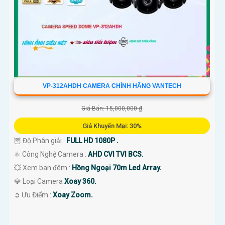
VP-312AHDH CAMERA CHÍNH HÃNG VANTECH
Giá Bán: 15,000,000 ₫
Giá Khuyến Mại: 30%
🦉 Độ Phân giải :
FULL HD 1080P .
⚛️ Công Nghệ Camera :
AHD CVI TVI BCS.
💥 Xem ban đêm :
Hồng Ngoại 70m Led Array.
💎 Loại Camera
Xoay 360.
️➲ Ưu Điểm :
Xoay Zoom.