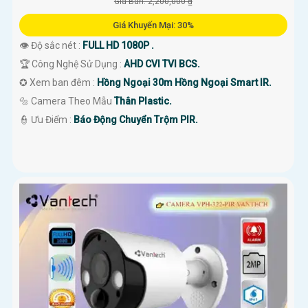
Giá Bán: 2,200,000 ₫
'
Giá Khuyến Mại: 30%
👁 Độ sắc nét :
FULL HD 1080P .
🏆 Công Nghệ Sử Dụng :
AHD CVI TVI BCS.
✪ Xem ban đêm :
Hồng Ngoại 30m Hồng Ngoại Smart IR.
🔩 Camera Theo Mẫu
Thân Plastic.
️👮 Ưu Điểm :
Báo Động Chuyển Trộm PIR.