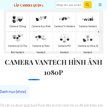
LẮP CAMERA QUẬN 5
Camera Chống
Camera Đọc Biển
Camera To Vantech
Camera Vantech
Nhiễu Tốt Vantech
Số Xe Vantech
Giá Rẻ
Camera Ip Có Thu
Camera Ip Thân
Camera PtZ
Camera Ip Ultra 2k
Âm Vantech
Vantech
Vantech
Vantech
CAMERA VANTECH HÌNH ẢNH
1080P
Tôi rất vui được giúp bạn! Dưới đây là một cách tối ưu để giới thiệu sản