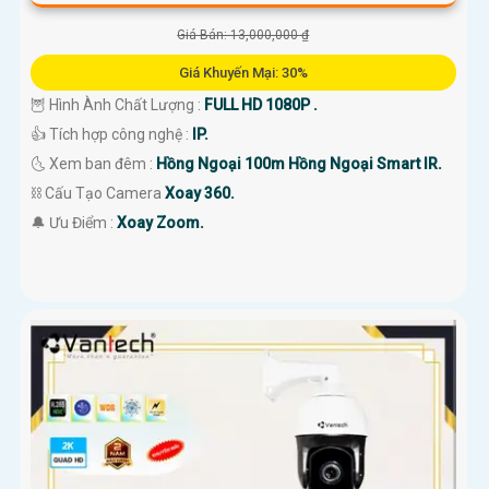
Giá Bán: 13,000,000 ₫
Giá Khuyến Mại: 30%
🦉 Hình Ành Chất Lượng :
FULL HD 1080P .
👍 Tích hợp công nghệ :
IP.
🌜 Xem ban đêm :
Hồng Ngoại 100m Hồng Ngoại Smart IR.
⛓ Cấu Tạo Camera
Xoay 360.
️🔔 Ưu Điểm :
Xoay Zoom.