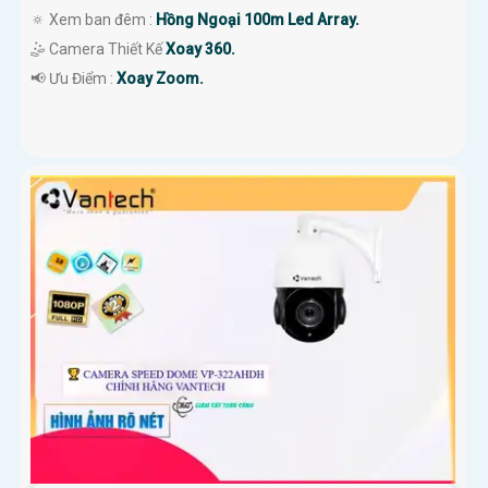
🔅 Xem ban đêm :
Hồng Ngoại 100m Led Array.
🤹 Camera Thiết Kế
Xoay 360.
️📢 Ưu Điểm :
Xoay Zoom.