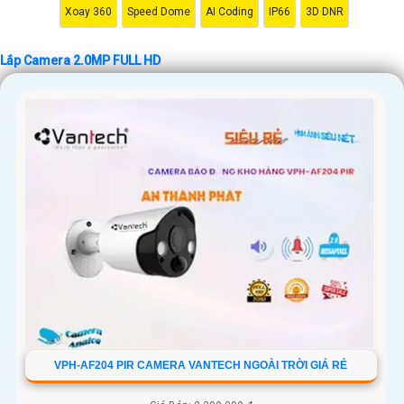
🔗 Liên hệ để đặt mua hoặc biết thêm chi tiết: [SĐT hoặc website của
Xoay 360
Speed Dome
AI Coding
IP66
3D DNR
cửa hàng]
Lắp Camera 2.0MP FULL HD
Hy vọng mô tả này sẽ giúp bạn giới thiệu sản phẩm Camera 2.0MP FULL
HD một cách thu hút và hiệu quả! Nếu bạn cần thêm sự điều chỉnh hoặc
hỗ trợ gì khác, đừng ngần ngại để lại lời nhắn Cung cấp cho công trình.
VPH-AF204 PIR CAMERA VANTECH NGOÀI TRỜI GIÁ RẺ