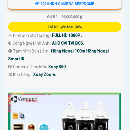
VP-322AHDH CAMERA SEEPDOME
Giá Bán: 26,000,000 ₫
Giá Khuyến Mại: 30%
🔆 Hình ảnh chất lượng :
FULL HD 1080P .
®️ Công Nghệ Hình Ảnh :
AHD CVI TVI BCS.
🌚 Tầm Nhìn Ban Đêm :
Hồng Ngoại 100m Hồng Ngoại
Smart IR.
🎼️ Camera Theo Mẫu
Xoay 360.
️⌘ Khả Năng :
Xoay Zoom.