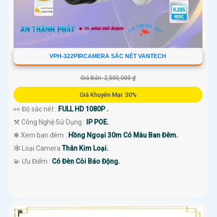
VPH-322PIRCAMERA SẮC NÉT VANTECH
Giá Bán: 2,500,000 ₫
Giá Khuyến Mại: 30%
👀 Độ sắc nét :
FULL HD 1080P .
⚒ Công Nghệ Sử Dụng :
IP POE.
❃ Xem ban đêm :
Hồng Ngoại 30m Có Màu Ban Đêm.
🕸️ Loại Camera
Thân Kim Loại.
️💫 Ưu Điểm :
Có Đèn Còi Báo Động.