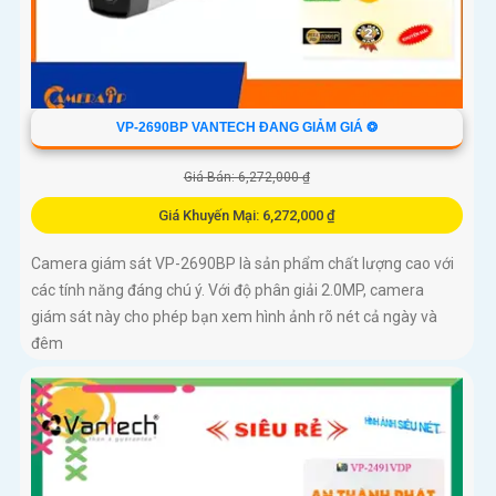
VP-2690BP VANTECH ĐANG GIẢM GIÁ ❂
Giá Bán: 6,272,000 ₫
Giá Khuyến Mại: 6,272,000 ₫
Camera giám sát VP-2690BP là sản phẩm chất lượng cao với
các tính năng đáng chú ý. Với độ phân giải 2.0MP, camera
giám sát này cho phép bạn xem hình ảnh rõ nét cả ngày và
đêm