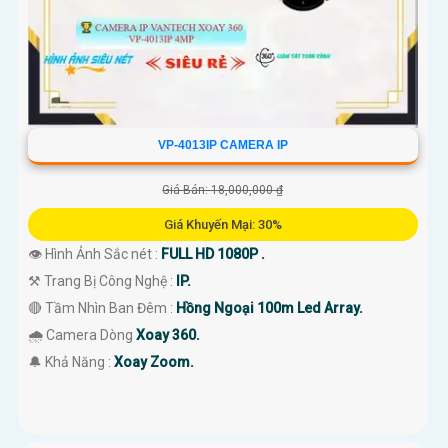
VP-4013IP CAMERA IP
Giá Bán: 18,000,000 ₫
Giá Khuyến Mại: 30%
👁 Hình Ảnh Sắc nét :
FULL HD 1080P .
⚒ Trang Bị Công Nghệ :
IP.
🔴 Tầm Nhìn Ban Đêm :
Hồng Ngoại 100m Led Array.
🌧️ Camera Dòng
Xoay 360.
️🔔 Khả Năng :
Xoay Zoom.