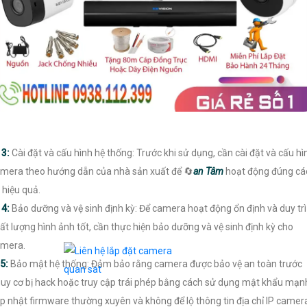

3:
Cài đặt và cấu hình hệ thống: Trước khi sử dụng, cần cài đặt và cấu hì
mera theo hướng dẫn của nhà sản xuất để 🔄
an Tâm
hoạt động đúng cá
 hiệu quả.

4:
Bảo dưỡng và vệ sinh định kỳ: Để camera hoạt động ổn định và duy trì
ất lượng hình ảnh tốt, cần thực hiện bảo dưỡng và vệ sinh định kỳ cho
mera.
5:
Bảo mật hệ thống: Đảm bảo rằng camera được bảo vệ an toàn trước
uy cơ bị hack hoặc truy cập trái phép bằng cách sử dụng mật khẩu mạn
p nhật firmware thường xuyên và không để lộ thông tin địa chỉ IP camer