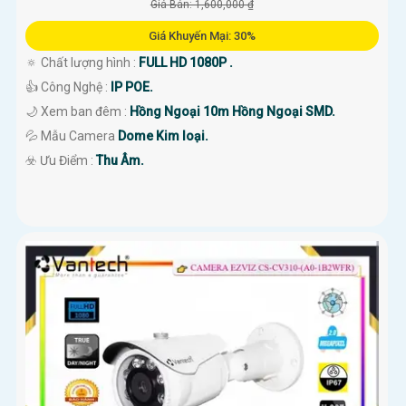
Giá Bán: 1,600,000 ₫
Giá Khuyến Mại: 30%
🔅 Chất lượng hình :
FULL HD 1080P .
👍 Công Nghệ :
IP POE.
🌙 Xem ban đêm :
Hồng Ngoại 10m Hồng Ngoại SMD.
💦 Mẫu Camera
Dome Kim loại.
️☣️ Ưu Điểm :
Thu Âm.