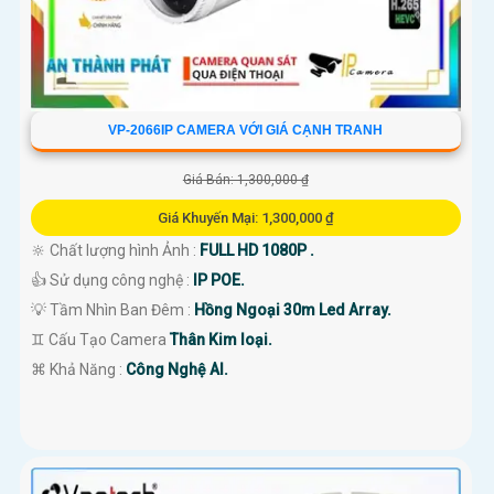
VP-2066IP CAMERA VỚI GIÁ CẠNH TRANH
Giá Bán: 1,300,000 ₫
Giá Khuyến Mại: 1,300,000 ₫
🔆 Chất lượng hình Ảnh :
FULL HD 1080P .
👍 Sử dụng công nghệ :
IP POE.
💡 Tầm Nhìn Ban Đêm :
Hồng Ngoại 30m Led Array.
♊ Cấu Tạo Camera
Thân Kim loại.
️⌘ Khả Năng :
Công Nghệ AI.