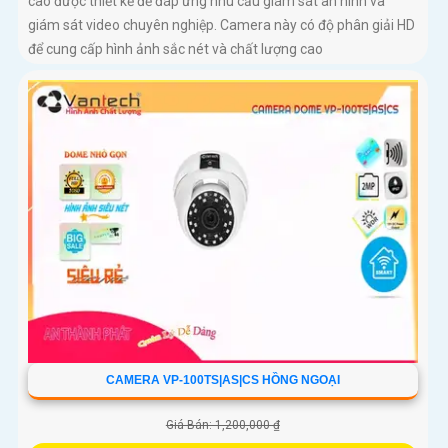
cao được thiết kế để đáp ứng nhu cầu giám sát an ninh và
giám sát video chuyên nghiệp. Camera này có độ phân giải HD
để cung cấp hình ảnh sắc nét và chất lượng cao
CAMERA VP-100TS|AS|CS HỒNG NGOẠI
Giá Bán: 1,200,000 ₫