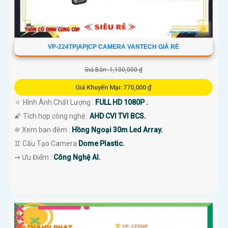
VP-224TP|AP|CP CAMERA VANTECH GIÁ RẺ
Giá Bán: 1,100,000 ₫
Giá Khuyến Mại: 770,000 ₫
🔅 Hình Ành Chất Lượng :
FULL HD 1080P .
🌠 Tích hợp công nghệ :
AHD CVI TVI BCS.
❈ Xem ban đêm :
Hồng Ngoại 30m Led Array.
♊ Cấu Tạo Camera
Dome Plastic.
️⇝ Ưu Điểm :
Công Nghệ AI.