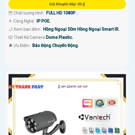
Giá Khuyến Mại: 00 ₫
'
🦉 Chất lượng hình :
FULL HD 1080P .
⚜️ Công Nghệ :
IP POE.
🌙 Xem ban đêm :
Hồng Ngoại 50m Hồng Ngoại Smart IR.
🎲 Thiết Kế Camera
Dome Plastic.
️🔔 Ưu Điểm :
Báo Động Chuyển Động.