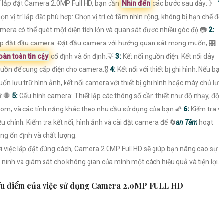
 lắp đặt Camera 2.0MP Full HD, bạn cần
Nhìn đến
các bước sau đây: 》
ọn vị trí lắp đặt phù hợp: Chọn vị trí có tầm nhìn rộng, không bị hạn chế đ
mera có thể quét một diện tích lớn và quan sát được nhiều góc độ.📷
2:
p đặt đầu camera: Đặt đầu camera với hướng quan sát mong muốn, 🎛
oàn toàn tin cậy
cố định và ổn định.💡
3:
Kết nối nguồn điện: Kết nối dây
uồn để cung cấp điện cho camera.🎖️
4:
Kết nối với thiết bị ghi hình: Nếu b
ốn lưu trữ hình ảnh, kết nối camera với thiết bị ghi hình hoặc máy chủ l
ữ.🛑
5:
Cấu hình camera: Thiết lập các thông số cần thiết như độ nhạy, độ
om, và các tính năng khác theo nhu cầu sử dụng của bạn.🌠
6:
Kiểm tra 
ều chỉnh: Kiểm tra kết nối, hình ảnh và cài đặt camera để 🔄
an Tâm
hoạt
ng ổn định và chất lượng.
i việc lắp đặt đúng cách, Camera 2.0MP Full HD sẽ giúp bạn nâng cao sự
 ninh và giám sát cho không gian của mình một cách hiệu quả và tiện lợi.
u điểm của việc sử dụng Camera 2.0MP FULL HD