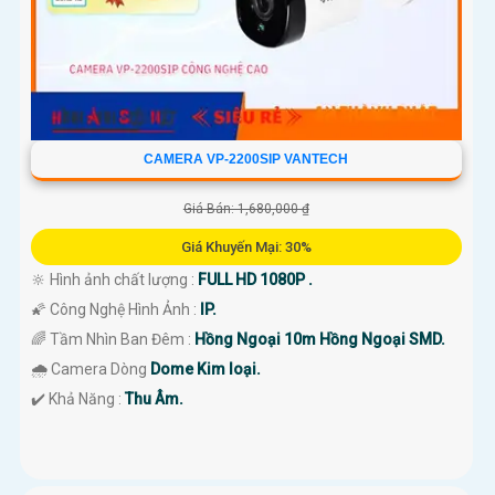
CAMERA VP-2200SIP VANTECH
Giá Bán: 1,680,000 ₫
Giá Khuyến Mại: 30%
🔆 Hình ảnh chất lượng :
FULL HD 1080P .
🌠 Công Nghệ Hình Ảnh :
IP.
🌈 Tầm Nhìn Ban Đêm :
Hồng Ngoại 10m Hồng Ngoại SMD.
🌧️ Camera Dòng
Dome Kim loại.
️✔️ Khả Năng :
Thu Âm.