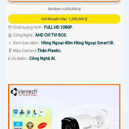
Giá Bán: 1,200,000 ₫
Giá Khuyến Mại: 1,200,000 ₫
🦉 Chất lượng hình :
FULL HD 1080P .
🤖️ Công Nghệ :
AHD CVI TVI BCS.
🔅 Xem ban đêm :
Hồng Ngoại 40m Hồng Ngoại Smart IR.
🗜️ Mẫu Camera
Thân Plastic.
️₤ Ưu Điểm :
Công Nghệ AI.