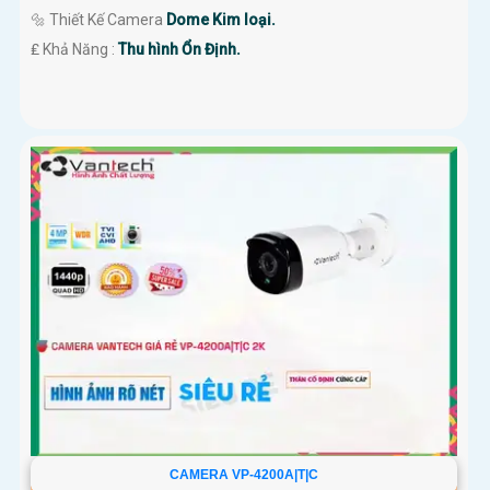
🔩 Thiết Kế Camera
Dome Kim loại.
️₤ Khả Năng :
Thu hình Ổn Định.
CAMERA VP-4200A|T|C