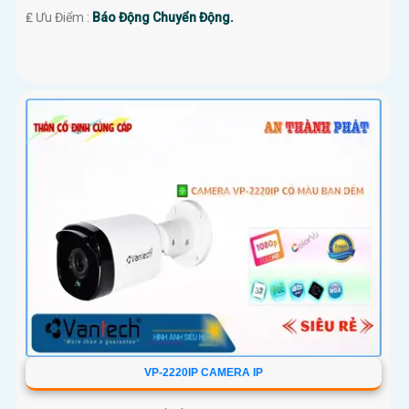
️₤ Ưu Điểm :
Báo Động Chuyển Động.
VP-2220IP CAMERA IP