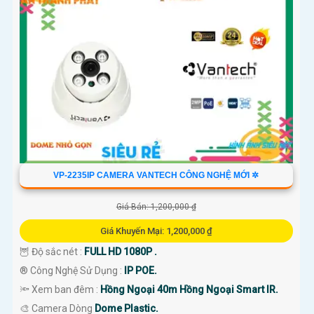
VP-2235IP CAMERA VANTECH CÔNG NGHỆ MỚI ✲
Giá Bán: 1,200,000 ₫
Giá Khuyến Mại: 1,200,000 ₫
🦉 Độ sắc nét :
FULL HD 1080P .
®️ Công Nghệ Sử Dụng :
IP POE.
🔦 Xem ban đêm :
Hồng Ngoại 40m Hồng Ngoại Smart IR.
🎨 Camera Dòng
Dome Plastic.