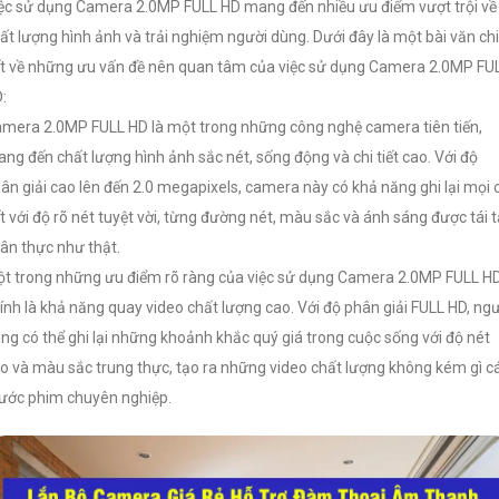
ệc sử dụng Camera 2.0MP FULL HD mang đến nhiều ưu điểm vượt trội về
ất lượng hình ảnh và trải nghiệm người dùng. Dưới đây là một bài văn chi
ết về những ưu vấn đề nên quan tâm của việc sử dụng Camera 2.0MP FU
:
mera 2.0MP FULL HD là một trong những công nghệ camera tiên tiến,
ng đến chất lượng hình ảnh sắc nét, sống động và chi tiết cao. Với độ
ân giải cao lên đến 2.0 megapixels, camera này có khả năng ghi lại mọi 
ết với độ rõ nét tuyệt vời, từng đường nét, màu sắc và ánh sáng được tái 
ân thực như thật.
t trong những ưu điểm rõ ràng của việc sử dụng Camera 2.0MP FULL H
ính là khả năng quay video chất lượng cao. Với độ phân giải FULL HD, ng
ng có thể ghi lại những khoảnh khắc quý giá trong cuộc sống với độ nét
o và màu sắc trung thực, tạo ra những video chất lượng không kém gì c
ước phim chuyên nghiệp.