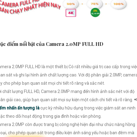
ặc điểm nổi bật của Camera 2.0MP FULL HD
mera 2.0MP FULL HD là một thiết bị Có rất nhiều giá trị cao cấp trong việ
an sát và ghi lại hình ảnh chất lượng cao. Với độ phân giải 2.0MP, camer
y cho phép bạn quan sát mọi chi tiết rõ ràng và sắc nét.
i chất lượng FULL HD, Camera 2.0MP mang đến hình ảnh sắc nét với độ
ân giải cao, giúp bạn quan sát mọi sự kiện một cách chi tiết và rõ ràng. 
ểm nhấn ấn tượng là
cực kỳ nhiều hữu dụng trong việc giám sát an ninh
ặc theo dõi hoạt động trong gia đình hoặc văn phòng.
mera 2.0MP còn được trang bị công nghệ hiện đại như chức năng hồng
oại, cho phép quan sát trong điều kiện ánh sáng yếu hoặc ban đêm mà