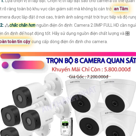

1:
Lựa chọn vị trí lắp đặt: Chọn vị trí lắp đặt sao cho camera có thể quan
t rõ ràng toàn bộ khu vực cần giám sát mà không bị cản trở.
an Tâm
mera được lắp đặt ở nơi cao, tránh ánh sáng mặt trời trực tiếp và độ run
2:
⁂
chắc chắn hơn
nguồn điện ổn định: Camera 2.0MP FULL HD cần ngu
ện ổn định để hoạt động tốt. Hãy sử dụng nguồn điện chất lượng và 🎛
oàn toàn tin cậy
cung cấp dòng điện ổn định cho camera.