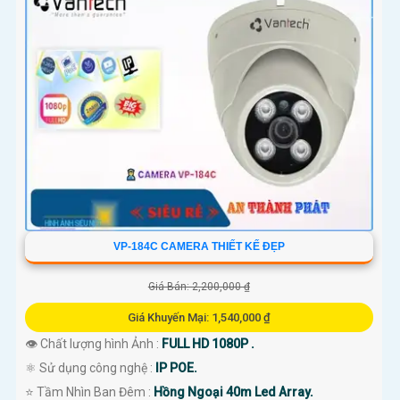
VP-184C CAMERA THIẾT KẾ ĐẸP
Giá Bán: 2,200,000 ₫
Giá Khuyến Mại: 1,540,000 ₫
👁 Chất lượng hình Ảnh :
FULL HD 1080P .
⚛️ Sử dụng công nghệ :
IP POE.
⭐ Tầm Nhìn Ban Đêm :
Hồng Ngoại 40m Led Array.