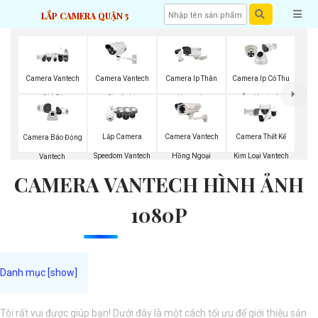
LẮP CAMERA QUẬN 5
Camera Vantech
Camera Vantech
Camera Ip Thân
Camera Ip Có Thu
Giá Rẻ
Starlight
Vantech
Âm Vantech
Lắp Camera
Camera Vantech
Camera Thết Kế
Camera Báo Động
Speedom Vantech
Hồng Ngoại
Kim Loại Vantech
Vantech
CAMERA VANTECH HÌNH ẢNH
1080P
Tôi rất vui được giúp bạn! Dưới đây là một cách tối ưu để giới thiệu sản