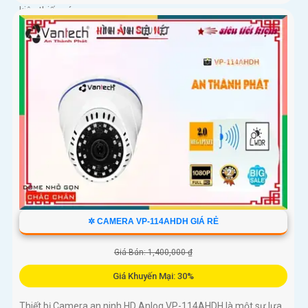
kiện thiếu sáng
✲ CAMERA VP-114AHDH GIÁ RẺ
Giá Bán: 1,400,000 ₫
Giá Khuyến Mại: 30%
Thiết bị Camera an ninh HD Anlog VP-114AHDH là một sự lựa